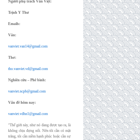
Người phụ trách Văn Việt:
Trịnh Y Thư
Emails:
Văn:
vanviet.van14@gmail.com
Thơ:
tho.vanviet.vd@gmail.com
Nghiên cứu – Phê bình:
vanviet.ncpb@gmail.com
Vấn đề hôm nay:
vanviet.vdhn1@gmail.com
“Thế giới này, như nó đang được tạo ra, là
không chịu đựng nổi. Nên tôi cần có mặt
trăng, tôi cần niềm hạnh phúc hoặc cần sự