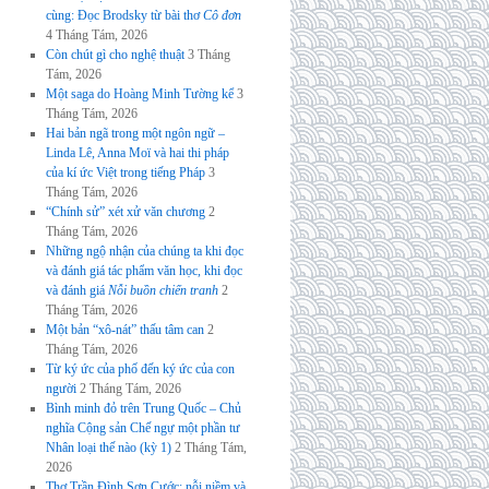
cùng: Đọc Brodsky từ bài thơ
Cô đơn
4 Tháng Tám, 2026
Còn chút gì cho nghệ thuật
3 Tháng
Tám, 2026
Một saga do Hoàng Minh Tường kể
3
Tháng Tám, 2026
Hai bản ngã trong một ngôn ngữ –
Linda Lê, Anna Moï và hai thi pháp
của kí ức Việt trong tiếng Pháp
3
Tháng Tám, 2026
“Chính sử” xét xử văn chương
2
Tháng Tám, 2026
Những ngộ nhận của chúng ta khi đọc
và đánh giá tác phẩm văn học, khi đọc
và đánh giá
Nỗi buồn chiến tranh
2
Tháng Tám, 2026
Một bản “xô-nát” thấu tâm can
2
Tháng Tám, 2026
Từ ký ức của phố đến ký ức của con
người
2 Tháng Tám, 2026
Bình minh đỏ trên Trung Quốc – Chủ
nghĩa Cộng sản Chế ngự một phần tư
Nhân loại thế nào (kỳ 1)
2 Tháng Tám,
2026
Thơ Trần Đình Sơn Cước: nỗi niềm và