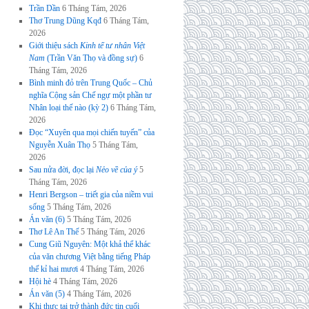
Trần Dần
6 Tháng Tám, 2026
Thơ Trung Dũng Kqđ
6 Tháng Tám,
2026
Giới thiệu sách
Kinh tế tư nhân Việt
Nam
(Trần Văn Thọ và đồng sự)
6
Tháng Tám, 2026
Bình minh đỏ trên Trung Quốc – Chủ
nghĩa Cộng sản Chế ngự một phần tư
Nhân loại thế nào (kỳ 2)
6 Tháng Tám,
2026
Đọc “Xuyên qua mọi chiến tuyến” của
Nguyễn Xuân Thọ
5 Tháng Tám,
2026
Sau nửa đời, đọc lại
Nẻo về của ý
5
Tháng Tám, 2026
Henri Bergson – triết gia của niềm vui
sống
5 Tháng Tám, 2026
Án văn (6)
5 Tháng Tám, 2026
Thơ Lê An Thế
5 Tháng Tám, 2026
Cung Giũ Nguyên: Một khả thể khác
của văn chương Việt bằng tiếng Pháp
thế kỉ hai mươi
4 Tháng Tám, 2026
Hội hè
4 Tháng Tám, 2026
Án văn (5)
4 Tháng Tám, 2026
Khi thực tại trở thành đức tin cuối