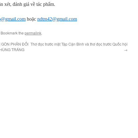
n xét, đánh giá về tác phẩm.
p@gmail.com
hoặc
ndtm42@gmail.com
. Bookmark the
permalink
.
I GÒN PHẢN ĐỐI
Thơ đọc trước mặt Tập Cận Bình và thơ đọc trước Quốc hội
H HÙNG TRÁNG
→