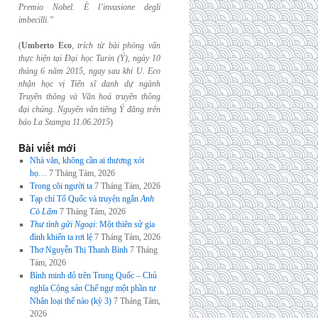
Premio Nobel. È l’invasione
degli
imbecilli.”
(
Umberto Eco
,
trích từ bài phỏng vấn
thực hiện tại Đại học Turin (Ý), ngày 10
tháng 6
năm 2015, ngay sau khi U. Eco
nhận học vị Tiến sĩ danh dự ngành
Truyền thông và
Văn hoá truyền thông
đại chúng. Nguyên văn tiếng Ý đăng trên
báo La Stampa
11.06.2015
)
Bài viết mới
Nhà văn, không cần ai thương xót
họ…
7 Tháng Tám, 2026
Trong cõi người ta
7 Tháng Tám, 2026
Tạp chí Tổ Quốc và truyện ngắn
Anh
Cò Lấm
7 Tháng Tám, 2026
Thư tình gửi Ngoại
: Một thiên sử gia
đình khiến ta rơi lệ
7 Tháng Tám, 2026
Thơ Nguyễn Thị Thanh Bình
7 Tháng
Tám, 2026
Bình minh đỏ trên Trung Quốc – Chủ
nghĩa Cộng sản Chế ngự một phần tư
Nhân loại thế nào (kỳ 3)
7 Tháng Tám,
2026