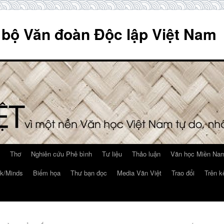
 bộ Văn đoàn Độc lập Việt Nam
Thơ
Nghiên cứu Phê bình
Tư liệu
Thảo luận
Văn học Miền Nam
k/Minds
Biếm họa
Thư bạn đọc
Media Văn Việt
Trao đổi
Trên k