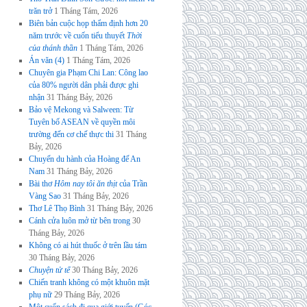
trăn trở
1 Tháng Tám, 2026
Biên bản cuộc họp thẩm định hơn 20
năm trước về cuốn tiểu thuyết
Thời
của thánh thần
1 Tháng Tám, 2026
Án văn (4)
1 Tháng Tám, 2026
Chuyên gia Phạm Chi Lan: Công lao
của 80% người dân phải được ghi
nhận
31 Tháng Bảy, 2026
Bảo vệ Mekong và Salween: Từ
Tuyên bố ASEAN về quyền môi
trường đến cơ chế thực thi
31 Tháng
Bảy, 2026
Chuyến du hành của Hoàng đế An
Nam
31 Tháng Bảy, 2026
Bài thơ
Hôm nay tôi ăn thịt
của Trần
Vàng Sao
31 Tháng Bảy, 2026
Thơ Lê Thọ Bình
31 Tháng Bảy, 2026
Cánh cửa luôn mở từ bên trong
30
Tháng Bảy, 2026
Không có ai hút thuốc ở trên lầu tám
30 Tháng Bảy, 2026
Chuyện tử tế
30 Tháng Bảy, 2026
Chiến tranh không có một khuôn mặt
phụ nữ
29 Tháng Bảy, 2026