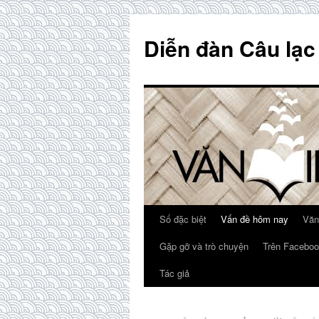
Skip
to
Diễn đàn Câu lạc
content
Số đặc biệt
Vấn đề hôm nay
Văn
Gặp gỡ và trò chuyện
Trên Faceboo
Tác giả