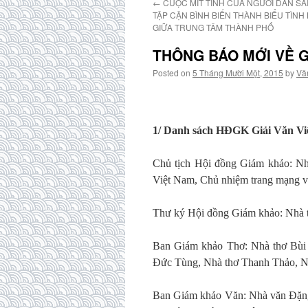
←
CUỘC MÍT TINH CỦA NGƯỜI DÂN SÀ
TẬP CẬN BÌNH BIẾN THÀNH BIỂU TÌN
GIỮA TRUNG TÂM THÀNH PHỐ
THÔNG BÁO MỚI VỀ G
Posted on
5 Tháng Mười Một, 2015
by
Vă
1/ Danh sách HĐGK Giải Văn Việ
Chủ tịch Hội đồng Giám khảo: N
Việt Nam, Chủ nhiệm trang mạng va
Thư ký Hội đồng Giám khảo: Nhà
Ban Giám khảo Thơ: Nhà thơ Bùi 
Đức Tùng, Nhà thơ Thanh Thảo, N
Ban Giám khảo Văn: Nhà văn Đặn