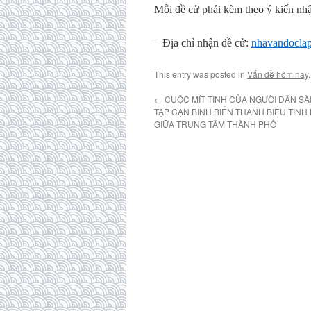
Mỗi đề cử phải kèm theo ý kiến nhậ
– Địa chỉ nhận đề cử:
nhavandocla
This entry was posted in
Vấn đề hôm nay
←
CUỘC MÍT TINH CỦA NGƯỜI DÂN SÀ
TẬP CẬN BÌNH BIẾN THÀNH BIỂU TÌN
GIỮA TRUNG TÂM THÀNH PHỐ