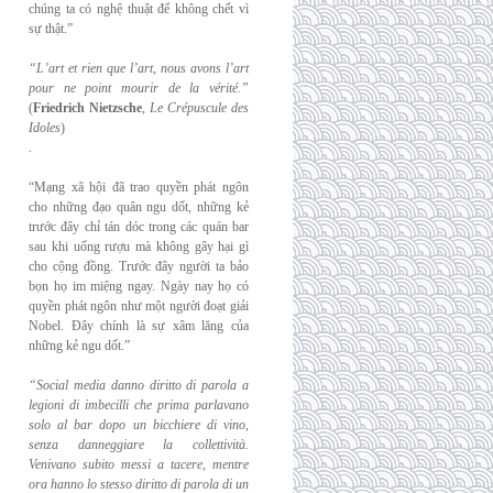
chúng ta có nghệ thuật để không chết vì
sự thật.”
“L’art et rien que l’art, nous avons l’art
pour ne point mourir de la vérité.”
(
Friedrich
Nietzsche
,
Le Crépuscule des
Idoles
)
.
“Mạng xã hội đã trao quyền phát ngôn
cho những đạo quân ngu dốt, những kẻ
trước đây chỉ tán dóc trong các quán bar
sau khi uống rượu mà không gây hại gì
cho cộng đồng. Trước đây người ta bảo
bọn họ im miệng ngay. Ngày nay họ có
quyền phát ngôn như một người đoạt giải
Nobel. Đây chính là sự xâm lăng của
những kẻ ngu dốt.”
“Social media danno diritto di parola a
legioni di imbecilli che prima parlavano
solo al
bar dopo un bicchiere di vino,
senza danneggiare la collettività.
Venivano subito messi a
tacere, mentre
ora hanno lo stesso diritto di parola di un