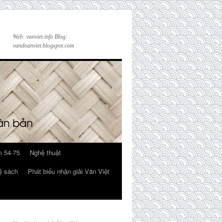
Web: vanviet.info Blog:
vandoanviet.blogspot.com
 54-75
Nghệ thuật
ệ sách
Phát biểu nhận giải Văn Việt