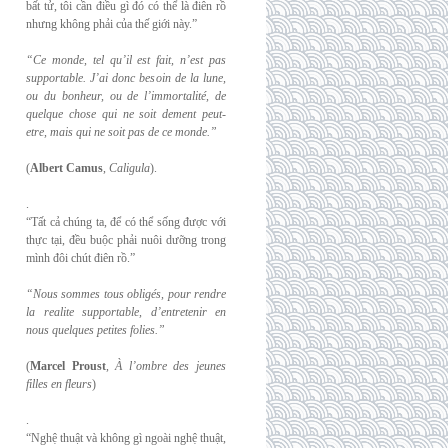
bất tử, tôi cần điều gì đó có thể là điên rồ
nhưng không phải của thế giới này.”
“Ce monde, tel qu’il est fait, n’est pas
supportable. J’ai donc besoin de la lune,
ou du
bonheur, ou de l’immortalité, de
quelque chose qui ne soit dement peut-
etre, mais qui
ne soit pas de ce monde.”
(
Albert Camus
,
Caligula
).
.
“Tất cả chúng ta, để có thể sống được với
thực tại, đều buộc phải nuôi dưỡng trong
mình đôi chút điên rồ.”
“Nous sommes tous obligés, pour rendre
la realite supportable, d’entretenir en
nous
quelques petites folies.”
(
Marcel Proust
,
À l’ombre des jeunes
filles en fleurs
)
.
“Nghệ thuật và không gì ngoài nghệ thuật,