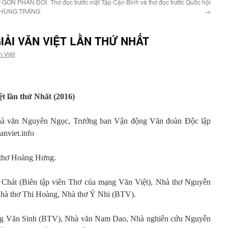
I GÒN PHẢN ĐỐI
Thơ đọc trước mặt Tập Cận Bình và thơ đọc trước Quốc hội
H HÙNG TRÁNG
→
IẢI VĂN VIỆT LẦN THỨ NHẤT
n Việt
t lần thứ Nhất (2016)
hà văn Nguyên Ngọc, Trưởng ban Vận động Văn đoàn Độc lập
nviet.info
 thơ Hoàng Hưng.
Chát (Biên tập viên Thơ của mạng Văn Việt), Nhà thơ Nguyễn
hà thơ Thi Hoàng, Nhà thơ Ý Nhi (BTV).
g Văn Sinh (BTV), Nhà văn Nam Dao, Nhà nghiên cứu Nguyễn