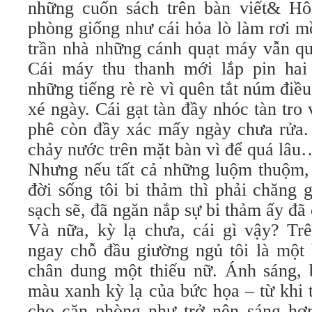
những cuốn sách trên bàn viết& Hô
phòng giống như cái hỏa lò làm rơi m
trần nhà những cánh quạt máy vẫn qu
Cái máy thu thanh mới lắp pin hai
những tiếng rè rè vì quên tắt núm điề
xé ngày. Cái gạt tàn đầy nhóc tàn tro 
phê còn đầy xác mấy ngày chưa rửa.
chảy nước trên mặt bàn vì để quá lâu
Nhưng nếu tất cả những luộm thuộm, 
đời sống tôi bi thảm thì phải chăng 
sạch sẽ, đã ngăn nắp sự bi thảm ấy đã
Và nữa, kỳ lạ chưa, cái gì vậy? Trê
ngay chỗ đầu giường ngủ tôi là một 
chân dung một thiếu nữ. Ánh sáng,
màu xanh kỳ lạ của bức họa – từ khi 
cho căn phòng như trở nên sáng hơ