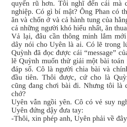
quyến rũ hơn. Tôi nghĩ đến cái mà c
nghiệp. Có gì bí mật? Ông Phan có th
ăn và chốn ở và cả hành tung của hằn
cả những người khó hiểu nhất, ăn thua
Vả lại, đâu cần thông minh lắm mới 
dây nói cho Uyên là ai. Có lẽ trong 
Quỳnh đã đọc được cái “message” của
lẽ Quỳnh muốn thử giải một bài toán 
đáp số. Cô là người chia bài và chín
đầu tiên. Thôi được, cứ cho là Qu
cũng đang chơi bài đi. Nhưng tôi là 
chớ?
Uyên vẫn ngồi yên. Cô có vẻ suy ngh
Uyên đứng dậy đưa tay:
-Thôi, xin phép anh, Uyên phải về đây