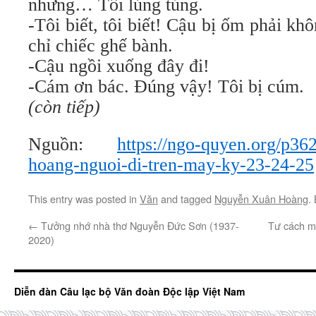
nhưng… Tôi lúng túng.
-Tôi biết, tôi biết! Cậu bị ốm phải kh
chỉ chiếc ghế bành.
-Cậu ngồi xuống đây đi!
-Cám ơn bác. Đúng vậy! Tôi bị cúm.
(còn tiếp)
Nguồn:
https://ngo-quyen.org/p3
hoang-nguoi-di-tren-may-ky-23-24-25
This entry was posted in
Văn
and tagged
Nguyễn Xuân Hoàng
.
←
Tưởng nhớ nhà thơ Nguyễn Đức Sơn (1937-
Tư cách mõ
2020)
Diễn đàn Câu lạc bộ Văn đoàn Độc lập Việt Nam