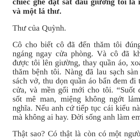
chiếc ghế đặt sát đầu giường tôi là
và một lá thư.
Thư của Quỳnh.
Cô cho biết cô đã đến thăm tôi đúng
ngáng ngay cửa phòng. Và cô đã k
được tôi lên giường, thay quần áo, xo
thăm bệnh tôi. Nàng đã lau sạch sàn
sách vở, thu dọn quần áo bẩn đem đi 
cửa, và mền gối mới cho tôi. “Suốt 
sốt mê man, miệng không ngớt lả
nghĩa. Nếu anh cứ tiếp tục cái kiểu n
mà không ai hay. Đời sống anh làm e
Thật sao? Có thật là còn có một ngườ