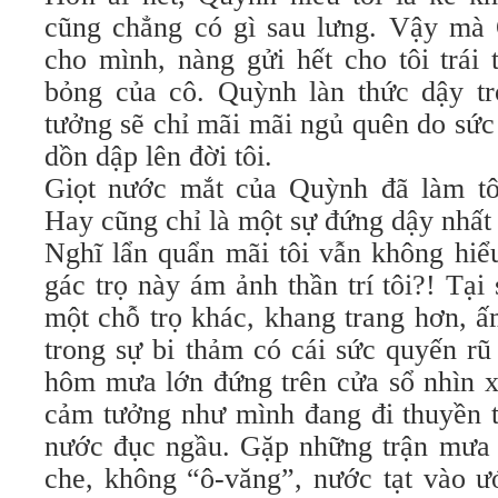
cũng chẳng có gì sau lưng. Vậy mà
cho mình, nàng gửi hết cho tôi trái 
bỏng của cô. Quỳnh làn thức dậy tr
tưởng sẽ chỉ mãi mãi ngủ quên do sức
dồn dập lên đời tôi.
Giọt nước mắt của Quỳnh đã làm tôi
Hay cũng chỉ là một sự đứng dậy nhất 
Nghĩ lẩn quẩn mãi tôi vẫn không hiểu
gác trọ này ám ảnh thần trí tôi?! Tại
một chỗ trọ khác, khang trang hơn, 
trong sự bi thảm có cái sức quyến r
hôm mưa lớn đứng trên cửa sổ nhìn x
cảm tưởng như mình đang đi thuyền t
nước đục ngầu. Gặp những trận mưa 
che, không “ô-văng”, nước tạt vào ư