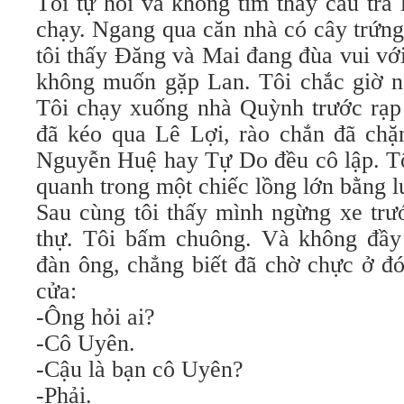
Tôi tự hỏi và không tìm thấy câu trả 
chạy. Ngang qua căn nhà có cây trứn
tôi thấy Đăng và Mai đang đùa vui với
không muốn gặp Lan. Tôi chắc giờ nà
Tôi chạy xuống nhà Quỳnh trước rạ
đã kéo qua Lê Lợi, rào chắn đã ch
Nguyễn Huệ hay Tự Do đều cô lập. Tô
quanh trong một chiếc lồng lớn bằng l
Sau cùng tôi thấy mình ngừng xe trư
thự. Tôi bấm chuông. Và không đầy
đàn ông, chẳng biết đã chờ chực ở đó
cửa:
-Ông hỏi ai?
-Cô Uyên.
-Cậu là bạn cô Uyên?
-Phải.