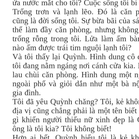
ứa nước mắt cho tôi? Cuộc sống tôi bi
Trống trơn và lạnh lẽo. Đó là căn 
cũng là đời sống tôi. Sự bừa bãi của s
thể làm đầy căn phòng, nhưng không
trống rỗng trong tôi. Lửa làm ấm bà
nào ấm được trái tim nguội lạnh tôi?
Và tôi thấy lại Quỳnh. Hình dung cô
tôi đang nằm ngáng nơi cánh cửa kia.
lau chùi căn phòng. Hình dung một n
ngoài phố và giỏi dắn như một bà nộ
gia đình.
Tôi đã yêu Quỳnh chăng? Tôi, kẻ khôn
địa vị cũng chẳng phải là một tên biết
gì khiến người thiếu nữ xinh đẹp là
ông là tôi kia? Tôi không biết!
Hơn ai hết, Quỳnh hiểu tôi là kẻ kh