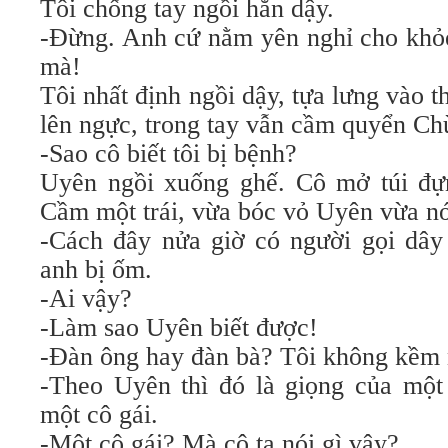
Tôi chống tay ngồi hẳn dậy.
-Đừng. Anh cứ nằm yên nghỉ cho khỏ
mà!
Tôi nhất định ngồi dậy, tựa lưng vào 
lên ngực, trong tay vẫn cầm quyển Ch
-Sao cô biết tôi bị bệnh?
Uyên ngồi xuống ghế. Cô mở túi đự
Cầm một trái, vừa bóc vỏ Uyên vừa nó
-Cách đây nửa giờ có người gọi dây 
anh bị ốm.
-Ai vậy?
-Làm sao Uyên biết được!
-Đàn ông hay đàn bà? Tôi không kềm n
-Theo Uyên thì đó là giọng của một 
một cô gái.
-Một cô gái? Mà cô ta nói gì vậy?