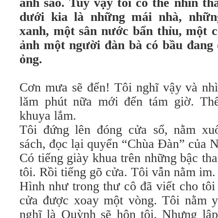
ánh sao. Tuy vậy tôi có thể nhìn th
dưới kia là những mái nhà, nhữn
xanh, một sân nước bẩn thỉu, một 
ảnh một người đàn bà có bầu đang 
ỏng.
Cơn mưa sẽ đến! Tôi nghĩ vậy và nh
lăm phút nữa mới đến tám giờ. Thế
khuya lắm.
Tôi đứng lên đóng cửa sổ, nằm xu
sách, đọc lại quyển “Chùa Đàn” của 
Có tiếng giày khua trên những bậc th
tôi. Rồi tiếng gõ cửa. Tôi vẫn nằm im
Hình như trong thư cô đã viết cho tô
cửa được xoay một vòng. Tôi nằm y
nghĩ là Quỳnh sẽ hôn tôi. Nhưng lập 