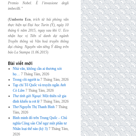
Premio Nobel. È l’invasione
degli
imbecilli.”
(
Umberto Eco
,
trích từ bài phỏng vấn
thực hiện tại Đại học Turin (Ý), ngày 10
tháng 6
năm 2015, ngay sau khi U. Eco
nhận học vị Tiến sĩ danh dự ngành
Truyền thông và
Văn hoá truyền thông
đại chúng. Nguyên văn tiếng Ý đăng trên
báo La Stampa
11.06.2015
)
Bài viết mới
Nhà văn, không cần ai thương xót
họ…
7 Tháng Tám, 2026
Trong cõi người ta
7 Tháng Tám, 2026
Tạp chí Tổ Quốc và truyện ngắn
Anh
Cò Lấm
7 Tháng Tám, 2026
Thư tình gửi Ngoại
: Một thiên sử gia
đình khiến ta rơi lệ
7 Tháng Tám, 2026
Thơ Nguyễn Thị Thanh Bình
7 Tháng
Tám, 2026
Bình minh đỏ trên Trung Quốc – Chủ
nghĩa Cộng sản Chế ngự một phần tư
Nhân loại thế nào (kỳ 3)
7 Tháng Tám,
2026