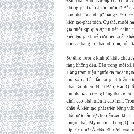
Đai Thái Bình Dương của châu Á, 
không phải tất cả các nước ở Bắc 
bạn phải “gia nhập” bằng việc theo 
kiến tạo-phát triển. Cụ thể, mười h
gia đuổi kịp qua sự ưu tiên chính 
kiến tạo-phát triển ưu tiên xuất k
coi các hãng tư nhân như một nền tả
Sự tăng trưởng kinh tế khắp châu Á
ràng không đều. Bên trong mỗi xã h
Hàng trăm triệu người đã thoát ngh
một số đã bắt đầu sự phát triển s
khác rất nhiều. Nhật Bản, Hàn Quố
thu nhập-cao trong hàng thập niên.
đỉnh cao phát triển ít cao hơn. Tr
châu Á kiến tạo-phát triển bằng việ
nhà nước-tài trợ cho đến sau khi 
muộn nhất, Myanmar—Trung Quốc đã 
kịp các nước Á châu đi trước của n