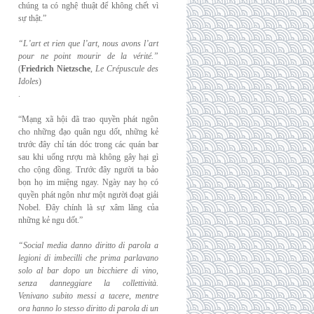
chúng ta có nghệ thuật để không chết vì
sự thật.”
“L’art et rien que l’art, nous avons l’art
pour ne point mourir de la vérité.”
(
Friedrich
Nietzsche
,
Le Crépuscule des
Idoles
)
.
“Mạng xã hội đã trao quyền phát ngôn
cho những đạo quân ngu dốt, những kẻ
trước đây chỉ tán dóc trong các quán bar
sau khi uống rượu mà không gây hại gì
cho cộng đồng. Trước đây người ta bảo
bọn họ im miệng ngay. Ngày nay họ có
quyền phát ngôn như một người đoạt giải
Nobel. Đây chính là sự xâm lăng của
những kẻ ngu dốt.”
“Social media danno diritto di parola a
legioni di imbecilli che prima parlavano
solo al
bar dopo un bicchiere di vino,
senza danneggiare la collettività.
Venivano subito messi a
tacere, mentre
ora hanno lo stesso diritto di parola di un