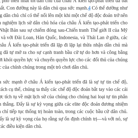
phổ biến nhất tới dân chủ của châu Á kiến tạo-phát triển đã bất
ất. Con đường này là dân chủ qua sức mạnh.
4
Có thể dường như
ng dân chủ chỉ có thể nổi lên một khi một chế độ độc đoán trở nên
h nghiệm lịch sử dân chủ hóa của châu Á kiến tạo-phát triển cho
Nhật Bản sau sự chiếm đóng sau-Chiến tranh Thế giới II của Mỹ
và với Đài Loan, Hàn Quốc, Indonesia, và Thái Lan ở giữa, các
u Á kiến tạo-phát triển đã lặp đi lặp lại thừa nhận dân chủ mà
g đã tự mở ra cho sự cạnh tranh bầu cử tự do hơn và công bằng
ời khỏi quyền lực và chuyển quyền lực cho các đối thủ của chúng
 của chính chúng trong một trò chơi dân chủ.
 sức mạnh ở châu Á kiến tạo-phát triển đã là sự tự tin chế độ,
ách cụ thể, chúng ta thấy các chế độ độc đoán bắt tay vào các cải
 tích tụ về mặt lịch sử của chúng cho chúng hai loại tự tin phân
hiến thắng. Đấy là sự kỳ vọng giữa các elite độc đoán đương nhiệm
 chí tiếp tục thống trị hoàn toàn, trong các cuộc bầu cử dân chủ.
 Đấy là sự kỳ vọng của họ rằng sự ổn định chính trị—và với nó, sự
các điều kiện dân chủ.