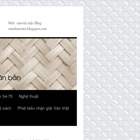
Web: vanviet.info Blog:
vandoanviet.blogspot.com
 54-75
Nghệ thuật
ệ sách
Phát biểu nhận giải Văn Việt