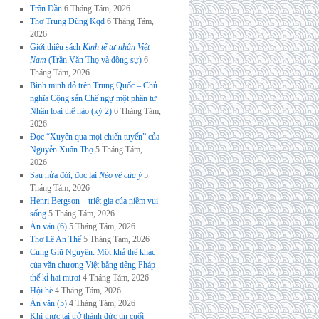
Trần Dần
6 Tháng Tám, 2026
Thơ Trung Dũng Kqđ
6 Tháng Tám,
2026
Giới thiệu sách
Kinh tế tư nhân Việt
Nam
(Trần Văn Thọ và đồng sự)
6
Tháng Tám, 2026
Bình minh đỏ trên Trung Quốc – Chủ
nghĩa Cộng sản Chế ngự một phần tư
Nhân loại thế nào (kỳ 2)
6 Tháng Tám,
2026
Đọc “Xuyên qua mọi chiến tuyến” của
Nguyễn Xuân Thọ
5 Tháng Tám,
2026
Sau nửa đời, đọc lại
Nẻo về của ý
5
Tháng Tám, 2026
Henri Bergson – triết gia của niềm vui
sống
5 Tháng Tám, 2026
Án văn (6)
5 Tháng Tám, 2026
Thơ Lê An Thế
5 Tháng Tám, 2026
Cung Giũ Nguyên: Một khả thể khác
của văn chương Việt bằng tiếng Pháp
thế kỉ hai mươi
4 Tháng Tám, 2026
Hội hè
4 Tháng Tám, 2026
Án văn (5)
4 Tháng Tám, 2026
Khi thực tại trở thành đức tin cuối