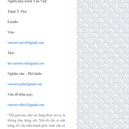
Người phụ trách Văn Việt:
Trịnh Y Thư
Emails:
Văn:
vanviet.van14@gmail.com
Thơ:
tho.vanviet.vd@gmail.com
Nghiên cứu – Phê bình:
vanviet.ncpb@gmail.com
Vấn đề hôm nay:
vanviet.vdhn1@gmail.com
“Thế giới này, như nó đang được tạo ra, là
không chịu đựng nổi. Nên tôi cần có mặt
trăng, tôi cần niềm hạnh phúc hoặc cần sự