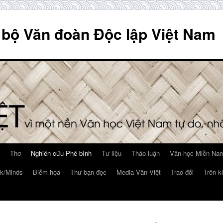
 bộ Văn đoàn Độc lập Việt Nam
Thơ
Nghiên cứu Phê bình
Tư liệu
Thảo luận
Văn học Miền Nam
k/Minds
Biếm họa
Thư bạn đọc
Media Văn Việt
Trao đổi
Trên k