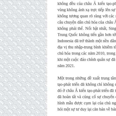
không đều của châu Á kiến tạo-ph
vùng không ánh xạ trực tiếp lên sự
không tương quan rõ ràng với các 
câu chuyện dân chủ hóa của châu Á
không phải thế. Nổi bật nhất, Si
Trung Quốc không tiến gần hơn tới
Indonesia đã trở thành một nền dân
địa vị thu nhập-trung bình khiêm 
chủ hóa trong các năm 2010, trong 
khi một cuộc đảo chính quân sự đã
năm 2021.
Một trong những đề xuất trung tâ
tạo-phát triển đã không chỉ không đ
đó ở châu Á kiến tạo-phát triển đã
đã hoàn tất và củng cố sự chuyển 
hình mẫu được cụm lại của chủ ngh
hỏi một sự tư duy lại căn bản về bả