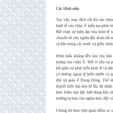
Các Hình mẫu
Tuy vậy, mục đích cốt lõi của chún
kinh tế của châu Á kiến tạo-phát tr
Bất chấp sự hiện đại hóa kinh tế 
chuyển từ chủ nghĩa độc đoán tới 
cả bên trong các nước và giữa chú
Hình mẫu không đều này của dân ch
tượng của châu Á. Bởi vì nếu sự ph
kết giữa sự phát triển kinh tế và dâ
có những ngoại lệ hiển nhiên và q
độc tài giàu ở Trung Đông. Thế n
thuyết hiện đại hóa từ lâu đã nhậ
hơn. Điều này đặc biệt đúng khi, nh
trường tư bản chủ nghĩa thúc đẩy và
Chúng tôi theo một quan điểm so s