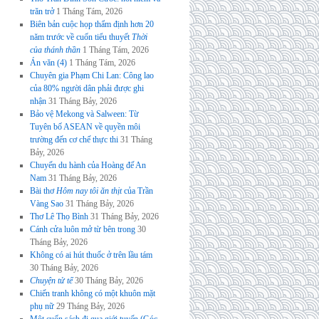
trăn trở
1 Tháng Tám, 2026
Biên bản cuộc họp thẩm định hơn 20
năm trước về cuốn tiểu thuyết
Thời
của thánh thần
1 Tháng Tám, 2026
Án văn (4)
1 Tháng Tám, 2026
Chuyên gia Phạm Chi Lan: Công lao
của 80% người dân phải được ghi
nhận
31 Tháng Bảy, 2026
Bảo vệ Mekong và Salween: Từ
Tuyên bố ASEAN về quyền môi
trường đến cơ chế thực thi
31 Tháng
Bảy, 2026
Chuyến du hành của Hoàng đế An
Nam
31 Tháng Bảy, 2026
Bài thơ
Hôm nay tôi ăn thịt
của Trần
Vàng Sao
31 Tháng Bảy, 2026
Thơ Lê Thọ Bình
31 Tháng Bảy, 2026
Cánh cửa luôn mở từ bên trong
30
Tháng Bảy, 2026
Không có ai hút thuốc ở trên lầu tám
30 Tháng Bảy, 2026
Chuyện tử tế
30 Tháng Bảy, 2026
Chiến tranh không có một khuôn mặt
phụ nữ
29 Tháng Bảy, 2026