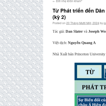
←
Đời nhẹ khôn kham*
Từ Phát triển đến Dân
(kỳ 2)
Posted on
20 Tháng Mười Một, 2024
by
p
Tác giả:
Dan Slater
và
Joseph Wo
Việt dịch:
Nguyễn Quang A
Nhà Xuất bản Princeton University