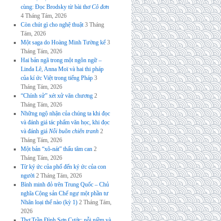
cùng: Đọc Brodsky từ bài thơ
Cô đơn
4 Tháng Tám, 2026
Còn chút gì cho nghệ thuật
3 Tháng
Tám, 2026
Một saga do Hoàng Minh Tường kể
3
Tháng Tám, 2026
Hai bản ngã trong một ngôn ngữ –
Linda Lê, Anna Moï và hai thi pháp
của kí ức Việt trong tiếng Pháp
3
Tháng Tám, 2026
“Chính sử” xét xử văn chương
2
Tháng Tám, 2026
Những ngộ nhận của chúng ta khi đọc
và đánh giá tác phẩm văn học, khi đọc
và đánh giá
Nỗi buồn chiến tranh
2
Tháng Tám, 2026
Một bản “xô-nát” thấu tâm can
2
Tháng Tám, 2026
Từ ký ức của phố đến ký ức của con
người
2 Tháng Tám, 2026
Bình minh đỏ trên Trung Quốc – Chủ
nghĩa Cộng sản Chế ngự một phần tư
Nhân loại thế nào (kỳ 1)
2 Tháng Tám,
2026
Thơ Trần Đình Sơn Cước: nỗi niềm và