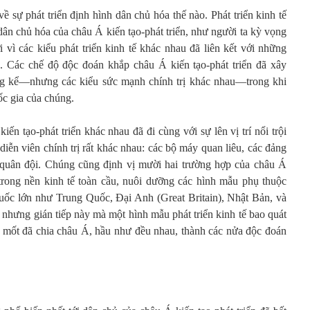
ề sự phát triển định hình dân chủ hóa thế nào. Phát triển kinh tế
dân chủ hóa của châu Á kiến tạo-phát triển, như người ta kỳ vọng
 vì các kiểu phát triển kinh tế khác nhau đã liên kết với những
au. Các chế độ độc đoán khắp châu Á kiến tạo-phát triển đã xây
ng kể—nhưng các kiểu sức mạnh chính trị khác nhau—trong khi
ốc gia của chúng.
iến tạo-phát triển khác nhau đã đi cùng với sự lên vị trí nổi trội
 diễn viên chính trị rất khác nhau: các bộ máy quan liêu, các đảng
 quân đội. Chúng cũng định vị mười hai trường hợp của châu Á
 trong nền kinh tế toàn cầu, nuôi dưỡng các hình mẫu phụ thuộc
uốc lớn như Trung Quốc, Đại Anh (Great Britain), Nhật Bản, và
hưng gián tiếp này mà một hình mẫu phát triển kinh tế bao quát
 mốt đã chia châu Á, hầu như đều nhau, thành các nửa độc đoán