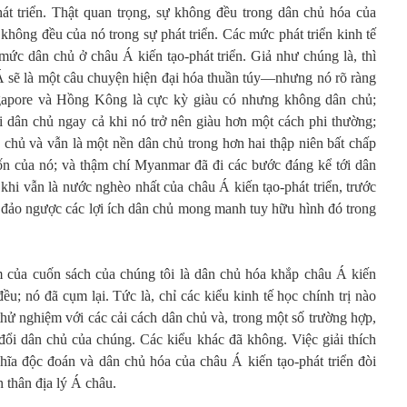
át triển. Thật quan trọng, sự không đều trong dân chủ hóa của
 không đều của nó trong sự phát triển. Các mức phát triển kinh tế
mức dân chủ ở châu Á kiến tạo-phát triển. Giả như chúng là, thì
 sẽ là một câu chuyện hiện đại hóa thuần túy—nhưng nó rõ ràng
ngapore và Hồng Kông là cực kỳ giàu có nhưng không dân chủ;
 dân chủ ngay cả khi nó trở nên giàu hơn một cách phi thường;
 chủ và vẫn là một nền dân chủ trong hơn hai thập niên bất chấp
tốn của nó; và thậm chí Myanmar đã đi các bước đáng kể tới dân
khi vẫn là nước nghèo nhất của châu Á kiến tạo-phát triển, trước
 đảo ngược các lợi ích dân chủ mong manh tuy hữu hình đó trong
m của cuốn sách của chúng tôi là dân chủ hóa khắp châu Á kiến
ều; nó đã cụm lại. Tức là, chỉ các kiểu kinh tế học chính trị nào
 thử nghiệm với các cải cách dân chủ và, trong một số trường hợp,
đổi dân chủ của chúng. Các kiểu khác đã không. Việc giải thích
ĩa độc đoán và dân chủ hóa của châu Á kiến tạo-phát triển đòi
n thân địa lý Á châu.