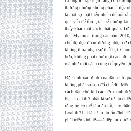
Chúng tôi lập luận rằng con đường 
thường nhưng không phải là độc nh
là một sự thật hiển nhiên để nói rằ
quá yếu để tồn tại. Thế nhưng kin
thấy khác một cách nhất quán. Từ 
đến Myanmar trong các năm 2010, 
chế độ độc đoán đương nhiệm ở châ
không thừa nhận sự thất bại. Chún
hơn, không phải như một cách để r
mà như một cách củng cố quyền lực
Đặc tính xác định của dân chủ qua
không phải sự sụp đổ chế độ. Một c
cách dân chủ khi các sức mạnh được
biệt. Loại thứ nhất là sự tự tin c
rằng họ có thể làm ăn tốt, hay thậm
Loại thứ hai là sự tự tin ổn định.
phát triển kinh tế—sẽ tiếp tục dưới 