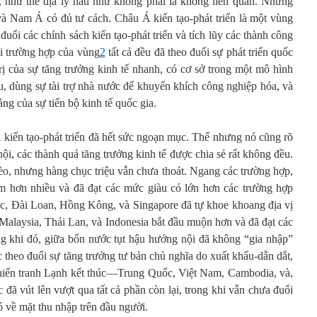
như thế địa lý hầu như không phải là không liên quan. Nhưng
và Nam Á có đủ tư cách. Châu Á kiến tạo-phát triển là một vùng
đuổi các chính sách kiến tạo-phát triển và tích lũy các thành công
ai trường hợp của vùng
2
tất cả đều đã theo đuổi sự phát triển quốc
trị của sự tăng trưởng kinh tế nhanh, có cơ sở trong một mô hình
hẩu, dùng sự tài trợ nhà nước để khuyến khích công nghiệp hóa, và
ng của sự tiến bộ kinh tế quốc gia.
 kiến tạo-phát triển đã hết sức ngoạn mục. Thế nhưng nó cũng rõ
ội, các thành quả tăng trưởng kinh tế được chia sẻ rất không đều.
èo, nhưng hàng chục triệu vẫn chưa thoát. Ngang các trường hợp,
ớm hơn nhiều và đã đạt các mức giàu có lớn hơn các trường hợp
c, Đài Loan, Hồng Kông, và Singapore đã tự khoe khoang địa vị
 Malaysia, Thái Lan, và Indonesia bắt đầu muộn hơn và đã đạt các
ong khi đó, giữa bốn nước tụt hậu hướng nội đã không “gia nhập”
c theo đuổi sự tăng trưởng tư bản chủ nghĩa do xuất khẩu-dẫn dắt,
Chiến tranh Lạnh kết thúc—Trung Quốc, Việt Nam, Cambodia, và,
vút lên vượt qua tất cả phần còn lại, trong khi vẫn chưa đuổi
ó về mặt thu nhập trên đầu người.