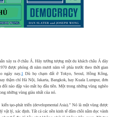
c chắn xảy ra ở châu Á. Hãy tưởng tượng một du khách châu Á dày
970 được phóng đi năm mươi năm về phía trước theo thời gian
o ngày nay.
1
Dù họ chạm đất ở Tokyo, Seoul, Hồng Kông,
hay thậm chí Hà Nội, Jakarta, Bangkok, hay Kuala Lumpur, đơn
ến đổi nào đập vào mắt họ đầu tiên. Một trong những vùng nghèo
trong những vùng giàu nhất của nó.
 kiến tạo-phát triển (developmental Asia).” Nó là một vùng được
 lý vật lý, xác định. Tất cả các nền kinh tế đâm chồi nằm dọc vành