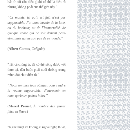
bất tử, tôi cần điều gì đó có thể là điên rồ
nhưng không phải của thế giới này.”
“Ce monde, tel qu’il est fait, n’est pas
supportable. J’ai donc besoin de la lune,
ou du
bonheur, ou de l’immortalité, de
quelque chose qui ne soit dement peut-
etre, mais qui
ne soit pas de ce monde.”
(
Albert Camus
,
Caligula
).
.
“Tất cả chúng ta, để có thể sống được với
thực tại, đều buộc phải nuôi dưỡng trong
mình đôi chút điên rồ.”
“Nous sommes tous obligés, pour rendre
la realite supportable, d’entretenir en
nous
quelques petites folies.”
(
Marcel Proust
,
À l’ombre des jeunes
filles en fleurs
)
.
“Nghệ thuật và không gì ngoài nghệ thuật,