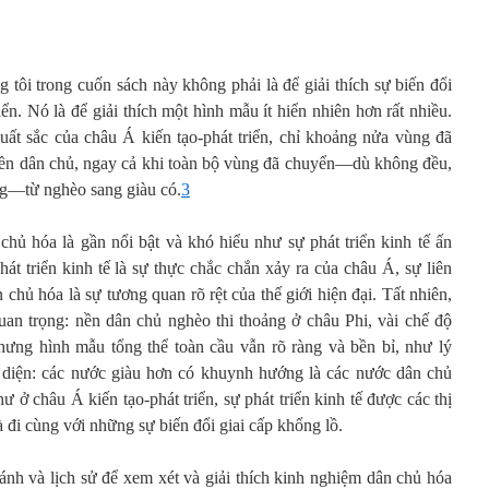
g tôi trong cuốn sách này không phải là để giải thích sự biến đổi
iển. Nó là để giải thích một hình mẫu ít hiển nhiên hơn rất nhiều.
xuất sắc của châu Á kiến tạo-phát triển, chỉ khoảng nửa vùng đã
nền dân chủ, ngay cả khi toàn bộ vùng đã chuyển—dù không đều,
ng—từ nghèo sang giàu có.
3
ủ hóa là gần nổi bật và khó hiểu như sự phát triển kinh tế ấn
át triển kinh tế là sự thực chắc chắn xảy ra của châu Á, sự liên
n chủ hóa là sự tương quan rõ rệt của thế giới hiện đại. Tất nhiên,
uan trọng: nền dân chủ nghèo thi thoảng ở châu Phi, vài chế độ
hưng hình mẫu tổng thể toàn cầu vẫn rõ ràng và bền bỉ, như lý
n diện: các nước giàu hơn có khuynh hướng là các nước dân chủ
ư ở châu Á kiến tạo-phát triển, sự phát triển kinh tế được các thị
 đi cùng với những sự biến đổi giai cấp khổng lồ.
ánh và lịch sử để xem xét và giải thích kinh nghiệm dân chủ hóa