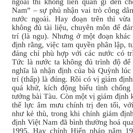
ngoài thì không liên quan gì đến ch
Nam” – sự phủ nhận vai trò công dân
nước ngoài. Hay đoạn trên thì vừ
không đủ tài liệu, chuyên môn để đán
trí (là ngu). Nhưng ở một đoạn khác
định rằng, việc tam quyền phân lập, 
đảng chỉ phù hợp với các nước có trì
Tức là nước ta không đủ trình độ để
nghĩa là nhận định của bà Quỳnh lúc 
trí (thấp) là đúng. Rồi có vị giám địn
quá khứ, kích động biểu tình chống
tưởng bài Tàu. Còn một vị giám định 
thế lực âm mưu chính trị đen tối, v
như kẻ thù, trong khi chính giám địn
định Việt Nam đã bình thường hoá qu
1995. Hay chính Hiến pháp năm 19