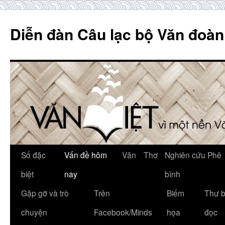
Skip
to
Diễn đàn Câu lạc bộ Văn đoàn
content
Số đặc
Vấn đề hôm
Văn
Thơ
Nghiên cứu Phê
biệt
nay
bình
Gặp gỡ và trò
Trên
Biếm
Thư 
chuyện
Facebook/Minds
họa
đọc