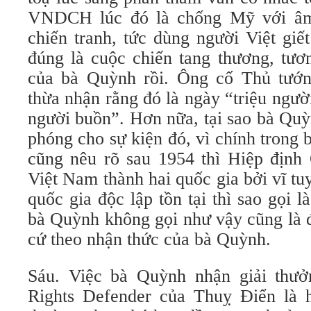
VNDCH lúc đó là chống Mỹ với â
chiến tranh, tức dùng người Việt giế
đúng là cuộc chiến tang thương, tươ
của bà Quỳnh rồi. Ông cố Thủ tướ
thừa nhận rằng đó là ngày “triệu ngườ
người buồn”. Hơn nữa, tại sao bà Quỳ
phóng cho sự kiện đó, vì chính trong 
cũng nêu rõ sau 1954 thì Hiệp định
Việt Nam thành hai quốc gia bởi vĩ tu
quốc gia độc lập tồn tại thì sao gọi l
bà Quỳnh không gọi như vậy cũng là đ
cứ theo nhận thức của bà Quỳnh.
Sáu. Việc bà Quỳnh nhận giải thưở
Rights Defender của Thuỵ Điển là 