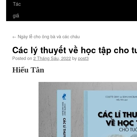
Tác
giả
←
Ngày lễ cho ông bà và các cháu
Các lý thuyết về học tập cho t
Posted on
2 Tháng Sáu, 2022
by
post3
Hiếu Tân