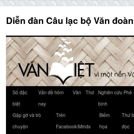
Skip
to
Diễn đàn Câu lạc bộ Văn đoàn
content
Số đặc
Vấn đề hôm
Văn
Thơ
Nghiên cứu Phê
biệt
nay
bình
Gặp gỡ và trò
Trên
Biếm
Thư 
chuyện
Facebook/Minds
họa
đọc