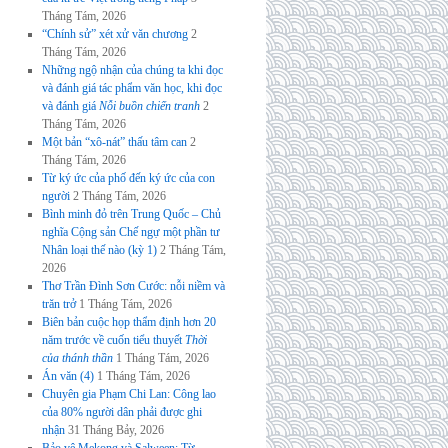
Tháng Tám, 2026
“Chính sử” xét xử văn chương
2
Tháng Tám, 2026
Những ngộ nhận của chúng ta khi đọc
và đánh giá tác phẩm văn học, khi đọc
và đánh giá
Nỗi buồn chiến tranh
2
Tháng Tám, 2026
Một bản “xô-nát” thấu tâm can
2
Tháng Tám, 2026
Từ ký ức của phố đến ký ức của con
người
2 Tháng Tám, 2026
Bình minh đỏ trên Trung Quốc – Chủ
nghĩa Cộng sản Chế ngự một phần tư
Nhân loại thế nào (kỳ 1)
2 Tháng Tám,
2026
Thơ Trần Đình Sơn Cước: nỗi niềm và
trăn trở
1 Tháng Tám, 2026
Biên bản cuộc họp thẩm định hơn 20
năm trước về cuốn tiểu thuyết
Thời
của thánh thần
1 Tháng Tám, 2026
Án văn (4)
1 Tháng Tám, 2026
Chuyên gia Phạm Chi Lan: Công lao
của 80% người dân phải được ghi
nhận
31 Tháng Bảy, 2026