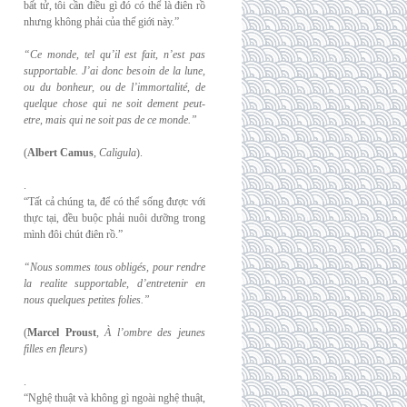
bất tử, tôi cần điều gì đó có thể là điên rồ
nhưng không phải của thế giới này.”
“Ce monde, tel qu’il est fait, n’est pas
supportable. J’ai donc besoin de la lune,
ou du
bonheur, ou de l’immortalité, de
quelque chose qui ne soit dement peut-
etre, mais qui
ne soit pas de ce monde.”
(
Albert Camus
,
Caligula
).
.
“Tất cả chúng ta, để có thể sống được với
thực tại, đều buộc phải nuôi dưỡng trong
mình đôi chút điên rồ.”
“Nous sommes tous obligés, pour rendre
la realite supportable, d’entretenir en
nous
quelques petites folies.”
(
Marcel Proust
,
À l’ombre des jeunes
filles en fleurs
)
.
“Nghệ thuật và không gì ngoài nghệ thuật,