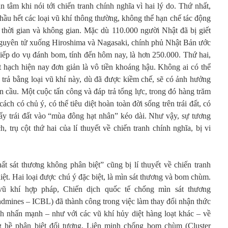
tâm khi nói tới chiến tranh chính nghĩa vì hai lý do. Thứ nhất,
 hầu hết các loại vũ khí thông thường, không thể hạn chế tác động
 thời gian và không gian. Mặc dù 110.000 người Nhật đã bị giết
nguyên tử xuống Hiroshima và Nagasaki, chính phủ Nhật Bản ước
 tiếp do vụ đánh bom, tính đến hôm nay, là hơn 250.000. Thứ hai,
t hạch hiện nay đơn giản là vô tiền khoáng hậu. Không ai có thể
 trả bằng loại vũ khí này, dù đã được kiềm chế, sẽ có ảnh hưởng
àn cầu. Một cuộc tấn công và đáp trả tổng lực, trong đó hàng trăm
ch có chủ ý, có thể tiêu diệt hoàn toàn đời sống trên trái đất, có
ẩy trái đất vào “mùa đông hạt nhân” kéo dài. Như vậy, sự tương
 trụ cột thứ hai của lí thuyết về chiến tranh chính nghĩa, bị vi
ất sát thương không phân biệt” cũng bị lí thuyết về chiến tranh
iệt. Hai loại được chú ý đặc biệt, là mìn sát thương và bom chùm.
ũ khí hợp pháp, Chiến dịch quốc tế chống mìn sát thương
ndmines – ICBL) đã thành công trong việc làm thay đổi nhận thức
h nhấn mạnh – như với các vũ khí hủy diệt hàng loạt khác – về
 hề phân biệt đối tượng. Liên minh chống bom chùm (Cluster