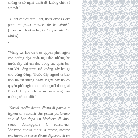
chúng ta có nghệ thuật để không chết vì
sự thật.”
“L’art et rien que l’art, nous avons l’art
pour ne point mourir de la vérité.”
(
Friedrich
Nietzsche
,
Le Crépuscule des
Idoles
)
.
“Mạng xã hội đã trao quyền phát ngôn
cho những đạo quân ngu dốt, những kẻ
trước đây chỉ tán dóc trong các quán bar
sau khi uống rượu mà không gây hại gì
cho cộng đồng. Trước đây người ta bảo
bọn họ im miệng ngay. Ngày nay họ có
quyền phát ngôn như một người đoạt giải
Nobel. Đây chính là sự xâm lăng của
những kẻ ngu dốt.”
“Social media danno diritto di parola a
legioni di imbecilli che prima parlavano
solo al
bar dopo un bicchiere di vino,
senza danneggiare la collettività.
Venivano subito messi a
tacere, mentre
ora hanno lo stesso diritto di parola di un