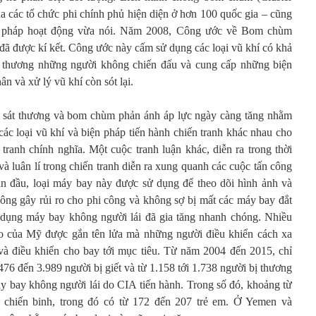
ủa các tổ chức phi chính phủ hiện diện ở hơn 100 quốc gia – cũng
g pháp hoạt động vừa nói. Năm 2008, Công ước về Bom chùm
đã được kí kết. Công ước này cấm sử dụng các loại vũ khí có khả
bị thương những người không chiến đấu và cung cấp những biện
ân và xử lý vũ khí còn sót lại.
 sát thương và bom chùm phản ánh áp lực ngày càng tăng nhằm
các loại vũ khí và biện pháp tiến hành chiến tranh khác nhau cho
tranh chính nghĩa. Một cuộc tranh luận khác, diễn ra trong thời
à luân lí trong chiến tranh diễn ra xung quanh các cuộc tấn công
n đầu, loại máy bay này được sử dụng để theo dõi hình ảnh và
hông gây rủi ro cho phi công và không sợ bị mất các máy bay đắt
 dụng máy bay không người lái đã gia tăng nhanh chóng. Nhiều
o của Mỹ được gắn tên lửa mà những người điều khiển cách xa
à điều khiển cho bay tới mục tiêu. Từ năm 2004 đến 2015, chỉ
476 đến 3.989 người bị giết và từ 1.158 tới 1.738 người bị thương
y bay không người lái do CIA tiến hành. Trong số đó, khoảng từ
 chiến binh, trong đó có từ 172 đến 207 trẻ em. Ở Yemen và