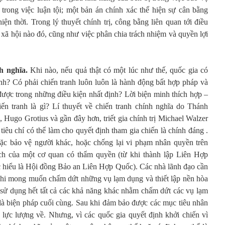
trong việc luận tội; một bản án chính xác thể hiện sự cân bằng
iện thời. Trong lý thuyết chính trị, công bằng liên quan tới điều
 xã hội nào đó, cũng như việc phân chia trách nhiệm và quyền lợi
nh nghĩa.
Khi nào, nếu quả thật có một lúc như thế, quốc gia có
anh? Có phải chiến tranh luôn luôn là hành động bất hợp pháp và
được trong những điều kiện nhất định? Lời biện minh thích hợp –
iến tranh là gì? Lí thuyết về chiến tranh chính nghĩa do Thánh
Hugo Grotius và gần đây hơn, triết gia chính trị Michael Walzer
tiêu chí có thể làm cho quyết định tham gia chiến là chính đáng .
oặc bảo vệ người khác, hoặc chống lại vi phạm nhân quyền trên
ch của một cơ quan có thẩm quyền (từ khi thành lập Liên Hợp
 hiểu là Hội đồng Bảo an Liên Hợp Quốc). Các nhà lãnh đạo cần
khi mong muốn chấm dứt những vụ lạm dụng và thiết lập nền hòa
sử dụng hết tất cả các khả năng khác nhằm chấm dứt các vụ lạm
 là biện pháp cuối cùng. Sau khi đảm bảo được các mục tiêu nhân
 lực lượng về. Nhưng, vì các quốc gia quyết định khởi chiến vì