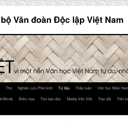
 bộ Văn đoàn Độc lập Việt Nam
Thơ
Nghiên cứu Phê bình
Tư liệu
Thảo luận
Văn học Miền Nam
k/Minds
Biếm họa
Thư bạn đọc
Media Văn Việt
Trao đổi
Trên k