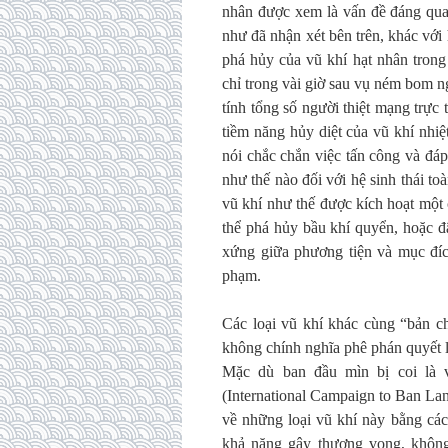
nhân được xem là vấn đề đáng quan 
như đã nhận xét bên trên, khác với
phá hủy của vũ khí hạt nhân trong
chỉ trong vài giờ sau vụ ném bom 
tính tổng số người thiệt mạng trực
tiềm năng hủy diệt của vũ khí nhiệ
nói chắc chắn việc tấn công và đáp
như thế nào đối với hệ sinh thái to
vũ khí như thế được kích hoạt một cá
thể phá hủy bầu khí quyển, hoặc đ
xứng giữa phương tiện và mục đích,
phạm.
Các loại vũ khí khác cùng “bản ch
không chính nghĩa phê phán quyết l
Mặc dù ban đầu mìn bị coi là v
(International Campaign to Ban La
về những loại vũ khí này bằng các
khả năng gây thương vong, không