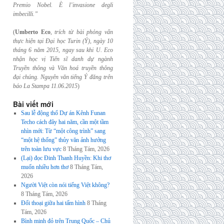
Premio Nobel. È l’invasione
degli
imbecilli.”
(
Umberto Eco
,
trích từ bài phỏng vấn
thực hiện tại Đại học Turin (Ý), ngày 10
tháng 6
năm 2015, ngay sau khi U. Eco
nhận học vị Tiến sĩ danh dự ngành
Truyền thông và
Văn hoá truyền thông
đại chúng. Nguyên văn tiếng Ý đăng trên
báo La Stampa
11.06.2015
)
Bài viết mới
Sau lễ động thổ Dự án Kênh Funan
Techo cách đây hai năm, cần một tầm
nhìn mới: Từ “một công trình” sang
“một hệ thống” thủy văn ảnh hưởng
trên toàn lưu vực
8 Tháng Tám, 2026
(Lại) đọc Đinh Thanh Huyền: Khi thơ
muốn nhiều hơn thơ
8 Tháng Tám,
2026
Người Việt còn nói tiếng Việt không?
8 Tháng Tám, 2026
Đối thoại giữa hai tấm hình
8 Tháng
Tám, 2026
Bình minh đỏ trên Trung Quốc – Chủ