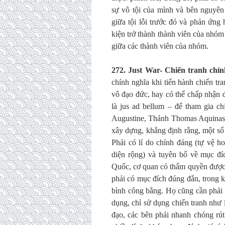
sự vô tội của mình và bên nguyên 
giữa tội lỗi trước đó và phản ứng h
kiện trở thành thành viên của nhóm
giữa các thành viên của nhóm.
272. Just War- Chiến tranh chí
chính nghĩa khi tiến hành chiến tr
vô đạo đức, hay có thể chấp nhận 
là jus ad bellum – để tham gia ch
Augustine, Thánh Thomas Aquinas, 
xây dựng, khẳng định rằng, một số 
Phải có lí do chính đáng (tự vệ h
diện rộng) và tuyên bố về mục đí
Quốc, cơ quan có thẩm quyền được
phải có mục đích đúng đắn, trong 
bình công bằng. Họ cũng cần phải 
dụng, chỉ sử dụng chiến tranh như
đạo, các bên phải nhanh chóng rút