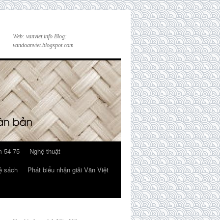
Web: vanviet.info Blog:
vandoanviet.blogspot.com
 54-75
Nghệ thuật
ệ sách
Phát biểu nhận giải Văn Việt