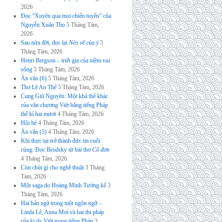
2026
Đọc “Xuyên qua mọi chiến tuyến” của
Nguyễn Xuân Thọ
5 Tháng Tám,
2026
Sau nửa đời, đọc lại
Nẻo về của ý
5
Tháng Tám, 2026
Henri Bergson – triết gia của niềm vui
sống
5 Tháng Tám, 2026
Án văn (6)
5 Tháng Tám, 2026
Thơ Lê An Thế
5 Tháng Tám, 2026
Cung Giũ Nguyên: Một khả thể khác
của văn chương Việt bằng tiếng Pháp
thế kỉ hai mươi
4 Tháng Tám, 2026
Hội hè
4 Tháng Tám, 2026
Án văn (5)
4 Tháng Tám, 2026
Khi thực tại trở thành đức tin cuối
cùng: Đọc Brodsky từ bài thơ
Cô đơn
4 Tháng Tám, 2026
Còn chút gì cho nghệ thuật
3 Tháng
Tám, 2026
Một saga do Hoàng Minh Tường kể
3
Tháng Tám, 2026
Hai bản ngã trong một ngôn ngữ –
Linda Lê, Anna Moï và hai thi pháp
của kí ức Việt trong tiếng Pháp
3