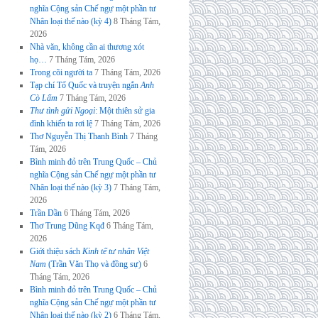
nghĩa Cộng sản Chế ngự một phần tư
Nhân loại thế nào (kỳ 4)
8 Tháng Tám,
2026
Nhà văn, không cần ai thương xót
họ…
7 Tháng Tám, 2026
Trong cõi người ta
7 Tháng Tám, 2026
Tạp chí Tổ Quốc và truyện ngắn
Anh
Cò Lấm
7 Tháng Tám, 2026
Thư tình gửi Ngoại
: Một thiên sử gia
đình khiến ta rơi lệ
7 Tháng Tám, 2026
Thơ Nguyễn Thị Thanh Bình
7 Tháng
Tám, 2026
Bình minh đỏ trên Trung Quốc – Chủ
nghĩa Cộng sản Chế ngự một phần tư
Nhân loại thế nào (kỳ 3)
7 Tháng Tám,
2026
Trần Dần
6 Tháng Tám, 2026
Thơ Trung Dũng Kqđ
6 Tháng Tám,
2026
Giới thiệu sách
Kinh tế tư nhân Việt
Nam
(Trần Văn Thọ và đồng sự)
6
Tháng Tám, 2026
Bình minh đỏ trên Trung Quốc – Chủ
nghĩa Cộng sản Chế ngự một phần tư
Nhân loại thế nào (kỳ 2)
6 Tháng Tám,