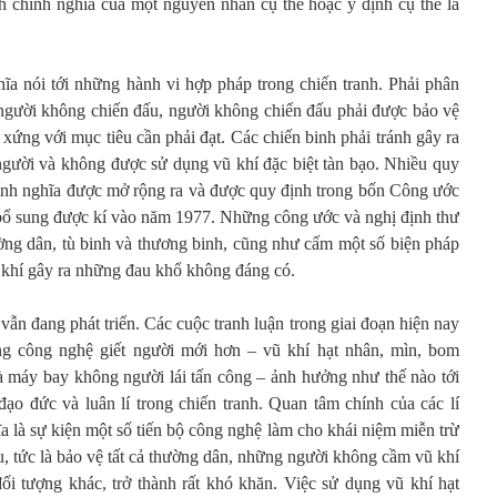
nh chính nghĩa của một nguyên nhân cụ thể hoặc ý định cụ thể là
hĩa nói tới những hành vi hợp pháp trong chiến tranh. Phải phân
 người không chiến đấu, người không chiến đấu phải được bảo vệ
 xứng với mục tiêu cần phải đạt. Các chiến binh phải tránh gây ra
gười và không được sử dụng vũ khí đặc biệt tàn bạo. Nhiều quy
chính nghĩa được mở rộng ra và được quy định trong bốn Công ước
bổ sung được kí vào năm 1977. Những công ước và nghị định thư
ờng dân, tù binh và thương binh, cũng như cấm một số biện pháp
ũ khí gây ra những đau khổ không đáng có.
 vẫn đang phát triển. Các cuộc tranh luận trong giai đoạn hiện nay
g công nghệ giết người mới hơn – vũ khí hạt nhân, mìn, bom
là máy bay không người lái tấn công – ảnh hưởng như thế nào tới
đạo đức và luân lí trong chiến tranh. Quan tâm chính của các lí
ĩa là sự kiện một số tiến bộ công nghệ làm cho khái niệm miễn trừ
, tức là bảo vệ tất cả thường dân, những người không cầm vũ khí
đối tượng khác, trở thành rất khó khăn. Việc sử dụng vũ khí hạt