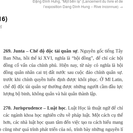
Đặng Đình Hưng, “Một bến lạ” (Lancement du livre et de
l’exposition Dang Dinh Hung – Rive inconnue)
→
16)
ệt
269. Junta – Chế độ độc tài quân sự
. Nguyên gốc tiếng Tây
Ban Nha, hồi thế kỉ XVI, nghĩa là “hội đồng”, để chỉ các hội
đồng cố vấn của chính phủ. Hiện nay, từ này có nghĩa là hội
đồng quân nhân cai trị đất nước sau cuộc đảo chính quân sự.
trước khi chính quyền hiến định được khôi phục. Ở Mĩ Latin,
chế độ độc tài quân sự thường được những người cầm đầu lực
lượng bộ binh, không quân và hải quân thành lập.
270. Jurisprudence – Luật học
. Luật Học là thuật ngữ để chỉ
các ngành khoa học nghiên cứu về pháp luật. Một cách cụ thể
hơn, các nhà luật học quan tâm đến việc tạo ra cách hiểu mang
p cũng như quá trình phát triển của nó, trình bày những nguyên lí