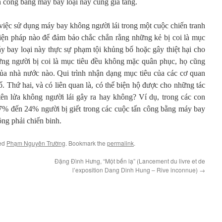
n công bằng máy bay loại này cũng gia tăng.
 việc sử dụng máy bay không người lái trong một cuộc chiến tranh
iện pháp nào để đảm bảo chắc chắn rằng những kẻ bị coi là mục
y bay loại này thực sự phạm tội khủng bố hoặc gây thiệt hại cho
ng người bị coi là mục tiêu đều không mặc quân phục, họ cũng
ủa nhà nước nào. Qui trình nhận dạng mục tiêu của các cơ quan
 Thứ hai, và có liên quan là, có thể biện hộ được cho những tác
tên lửa không người lái gây ra hay không? Ví dụ, trong các con
 17% đến 24% người bị giết trong các cuộc tấn công bằng máy bay
ng phải chiến binh.
ed
Phạm Nguyên Trường
. Bookmark the
permalink
.
Đặng Đình Hưng, “Một bến lạ” (Lancement du livre et de
l’exposition Dang Dinh Hung – Rive inconnue)
→