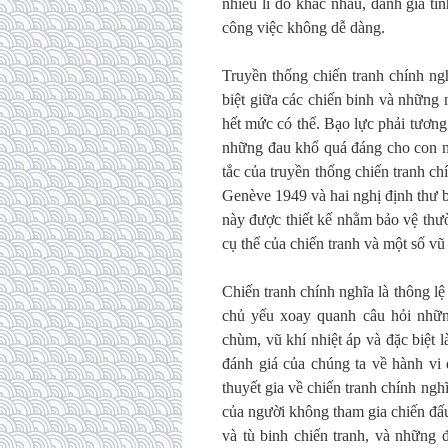
nhiều lí do khác nhau, đánh giá tí
công việc không dễ dàng.
Truyền thống chiến tranh chính ng
biệt giữa các chiến binh và những
hết mức có thể. Bạo lực phải tương
những đau khổ quá đáng cho con n
tắc của truyền thống chiến tranh 
Genève 1949 và hai nghị định thư 
này được thiết kế nhằm bảo vệ thư
cụ thể của chiến tranh và một số v
Chiến tranh chính nghĩa là thông lệ
chủ yếu xoay quanh câu hỏi nhữn
chùm, vũ khí nhiệt áp và đặc biệt 
đánh giá của chúng ta về hành vi 
thuyết gia về chiến tranh chính ngh
của người không tham gia chiến đấu
và tù binh chiến tranh, và những 