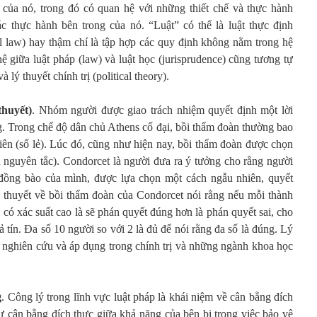
 của nó, trong đó có quan hệ với những thiết chế và thực hành
các thực hành bên trong của nó. “Luật” có thể là luật thực định
ural law) hay thậm chí là tập hợp các quy định không nằm trong hệ
ệ giữa luật pháp (law) và luật học (jurisprudence) cũng tương tự
à lý thuyết chính trị (political theory).
thuyết)
. Nhóm người được giao trách nhiệm quyết định một lời
. Trong chế độ dân chủ Athens cố đại, bồi thẩm đoàn thường bao
iên (số lẻ). Lúc đó, cũng như hiện nay, bồi thẩm đoàn được chọn
ên nguyên tắc). Condorcet là người đưa ra ý tưởng cho rằng người
đồng bào của mình, được lựa chọn một cách ngẫu nhiên, quyết
Lý thuyết về bồi thẩm đoàn của Condorcet nói rằng nếu mỗi thành
, có xác suất cao là sẽ phán quyết đúng hơn là phán quyết sai, cho
 tín. Đa số 10 người so với 2 là đủ để nói rằng đa số là đúng. Lý
 nghiên cứu và áp dụng trong chính trị và những ngành khoa học
g
. Công lý trong lĩnh vực luật pháp là khái niệm về cân bằng đích
 sự cân bằng đích thực giữa khả năng của bên bị trong việc bảo vệ