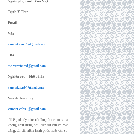
Người phụ trách Văn Việt:
Trịnh Y Thư
Emails:
Văn:
vanviet.van14@gmail.com
Thơ:
tho.vanviet.vd@gmail.com
Nghiên cứu – Phê bình:
vanviet.ncpb@gmail.com
Vấn đề hôm nay:
vanviet.vdhn1@gmail.com
“Thế giới này, như nó đang được tạo ra, là
không chịu đựng nổi. Nên tôi cần có mặt
trăng, tôi cần niềm hạnh phúc hoặc cần sự