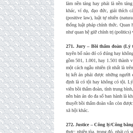
làm nền tảng hay phải là nền tảng
khác, ví dụ, đạo đức, giải thích 
(positive law), luật tự nhiên (nat
thống luật pháp chính thức. Quan h
như quan hệ giữ chính trị (politics) v
271. Jury – Bồi thẩm đoàn (Lý 
tuyên bố nào đó có đúng hay không
gồm 501, 1.001, hay 1.501 thành v
một cách ngẫu nhiên (ít nhất là tr
bị kết án phải được những người 
định là có tội hay không có tội. 
viên bồi thẩm đoàn, tính trung bình
nên bản án do đa số ban hành là khả
thuyết bồi thẩm đoàn vẫn còn được
xã hội khác.
272. Justice – Công lý/Công bằn
thực: phiên tòa, trong đó, phải có