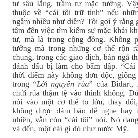
tư sâu lắng, trầm tư mặc tưởng. Vậy
thuộc về “cái tôi trữ tình” nếu n
ngẫm nhiều như diễn? Tôi gợi ý rằn
tâm đến việc tìm kiếm sự mặc khải kh
tư, mà là trong cộng đồng. Không ph
tưởng mà trong những cơ thể rộn r
chung, trong các giao dịch, bản ngã thê
đánh dấu bị làm cho bẩm dập. “Cái 
thời điểm này không đơn độc, giống
trong “
Lời nguyền
rủa
” của Bidart,
chửi rủa thậm tệ vào thinh không. Đu
nói vào một cơ thể to lớn, thay đổ
không được đảm bảo để nghe hay n
nhiên, vẫn còn “cái tôi” nói. Nó đa
và đến, một cái gì đó như nước Mỹ.