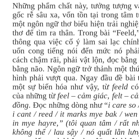
Những phẩm chất này, tưởng tượng và
gốc rễ sâu xa, vốn tồn tại trong tâm
một ngôn ngữ thơ biểu hiện trải nghiê
thơ để tìm ra thân. Trong bài “Feeld,
thông qua việc cố ý làm sai lạc chín
uốn cong tiếng nói đến mức nó phả
cách chậm rãi, phải vật lộn, đọc bằn
bằng não. Ngôn ngữ trở thảnh một thứ 
hình phải vượt qua. Ngay đầu đề bài 
một sự biến hóa như vậy, từ
feeld
có 
của những từ
feel –
cảm giác
,
felt
–
cả
đồng
. Đọc những dòng như “
i care so
i cant / reed / it marks mye bak / wen 
in mye hayre,” (tôi quan tâm / rất n
không thể /
lau sậy / nó
quất lằn lư