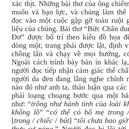
xác thịt. Những bài thơ của ông chiế
muốn và bạo lực, và chúng làm thế
đọc vào một cuộc gặp gỡ toàn ruột ga
liệu của chúng. Bài thơ “Bức Chân d
Đơ” được bố trí theo kiểu đồ họa 
dòng một; trang phải được lật, định v
chồng lấn và chạy về mọi hướng, c
Ngoài cách trình bày bản in khác la
người đọc tiếp nhận cảm giác thể ch
người da đen đang lắng nghe chính 
nào đó như anh ta, thảo luận qua các đ
phải loạng choạng bước qua một bã
như: “
trô
ng như hành tinh của loài k
khổng lồ
” “
có thể có bố mẹ trong 
[
trong / c
hiếc
/
bút
] “
tôi
chưa bao giờ
thực sự nóng
.” Người đọc bị lôi tới,