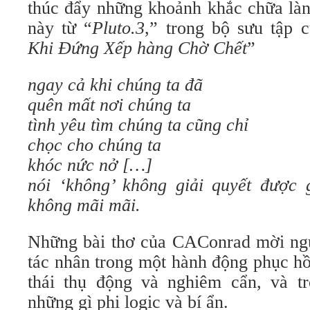
thúc đẩy những khoảnh khắc chữa làn
này từ “
Pluto.3
,” trong bộ sưu tập
Khi Đứng
Xếp hàng
Chờ Chết
”
ngay cả khi chúng ta đã
quên mất nơi chúng ta
tình
yêu
tìm
chúng ta
cũng
chỉ
chọc cho chúng ta
khóc nức nở […]
nói ‘
không
’
không giải quyết được 
không
mãi mãi.
Những bài thơ của CAConrad mời ngư
tác nhân trong một hành động phục hồi 
thái thụ động và nghiêm cẩn, và 
những gì phi logic và bí ẩn.