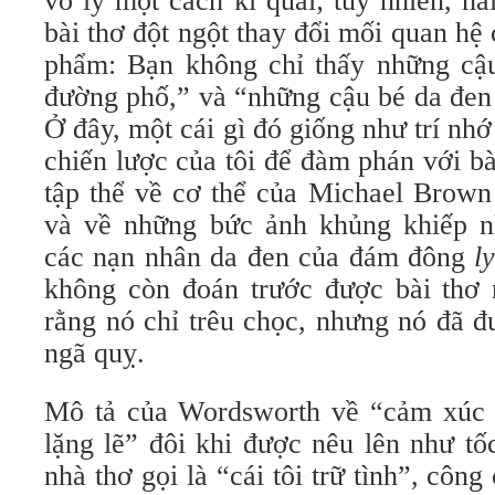
vô lý một cách kì quái; tuy nhiên, 
bài thơ đột ngột thay đổi mối quan hệ 
phẩm: Bạn không chỉ thấy những cậ
đường phố,” và “những cậu bé da đe
Ở đây, một cái gì đó giống như trí nh
chiến lược của tôi để đàm phán với bà
tập thể về cơ thể của Michael Brown
và về những bức ảnh khủng khiếp n
các nạn nhân da đen của đám đông
l
không còn đoán trước được bài thơ
rằng nó chỉ trêu chọc, nhưng nó đã đu
ngã quỵ.
Mô tả của Wordsworth về “cảm xúc 
lặng lẽ” đôi khi được nêu lên như tô
nhà thơ gọi là “cái tôi trữ tình”, công