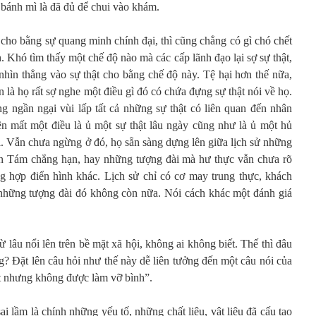
ổ bánh mì là đã đủ để chui vào khám.
 cho bằng sự quang minh chính đại, thì cũng chẳng có gì chó chết
 Khó tìm thấy một chế độ nào mà các cấp lãnh đạo lại sợ sự thật,
nhìn thẳng vào sự thật cho bằng chế độ này. Tệ hại hơn thế nữa,
là họ rất sợ nghe một điều gì đó có chứa đựng sự thật nói về họ.
g ngần ngại vùi lấp tất cả những sự thật có liên quan đến nhân
ên mất một điều là ủ một sự thật lâu ngày cũng như là ủ một hủ
. Vẫn chưa ngừng ở đó, họ sẵn sàng dựng lên giữa lịch sử những
ăn Tám chẳng hạn, hay những tượng đài mà hư thực vẫn chưa rõ
g hợp điển hình khác. Lịch sử chỉ có cơ may trung thực, khách
những tượng đài đó không còn nữa. Nói cách khác một đánh giá
 lâu nổi lên trên bề mặt xã hội, không ai không biết. Thế thì đâu
ng? Đặt lên câu hỏi như thế này dễ liên tưởng đến một câu nói của
 nhưng không được làm vỡ bình”.
i lầm là chính những yếu tố, những chất liệu, vật liệu đã cấu tạo