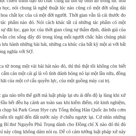
uộc chiến tranh dạo đó chắc cũng đã tìm sự bình an trong lúc hóa
n học, nói chung là nghệ thuật lúc nào cũng có một đời sống dài
 hoa chắt lọc của cả một đời người. Thời gian vẫn là cái thước đo
t tác phẩm nào đó. Nói cách khác tất cả những tác phẩm có một
a sự đãi lọc, gạn lọc của thời gian cùng sự thẩm định, đánh giá của
vẫn còn sống đây đó trong lòng mỗi người chắc hẳn chúng phải
m lưu hành những bài hát, những ca khúc của bất kỳ một ai với bất
đồng nghĩa với SỢ.
 từ trong một vài bài hát nào đó, thì thú thật tôi không còn biết
 cấm cản một cái gì là vô tình đánh bóng nó lại một lần nữa, đồng
 hãi của một cơ cấu quyền lực, của một guồng máy cai trị.
ia nào trên thế giới mà luật pháp lại ưu ái đến độ lạ lùng khi xử
Hầu hết đều hạ cánh an toàn sau khi kiểm điểm, rút kinh nghiệm,
nh chụp bà Park Geun Hye cựu Tổng thống Hàn Quốc ăn bữa cơm
khiến tôi nghĩ đến đất nước này ở chiều ngược lại. Cứ nhìn những
ổng Bí thư Nguyễn Phú Trọng dành cho Đồng chí X nào đó thì đủ
chí này cũng không dám nói ra. Dễ có cảm tưởng luật pháp xứ này