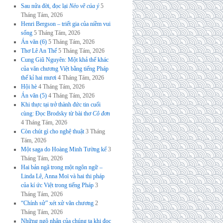
Sau nửa đời, đọc lại
Nẻo về của ý
5
Tháng Tám, 2026
Henri Bergson – triết gia của niềm vui
sống
5 Tháng Tám, 2026
Án văn (6)
5 Tháng Tám, 2026
Thơ Lê An Thế
5 Tháng Tám, 2026
Cung Giũ Nguyên: Một khả thể khác
của văn chương Việt bằng tiếng Pháp
thế kỉ hai mươi
4 Tháng Tám, 2026
Hội hè
4 Tháng Tám, 2026
Án văn (5)
4 Tháng Tám, 2026
Khi thực tại trở thành đức tin cuối
cùng: Đọc Brodsky từ bài thơ
Cô đơn
4 Tháng Tám, 2026
Còn chút gì cho nghệ thuật
3 Tháng
Tám, 2026
Một saga do Hoàng Minh Tường kể
3
Tháng Tám, 2026
Hai bản ngã trong một ngôn ngữ –
Linda Lê, Anna Moï và hai thi pháp
của kí ức Việt trong tiếng Pháp
3
Tháng Tám, 2026
“Chính sử” xét xử văn chương
2
Tháng Tám, 2026
Những ngộ nhận của chúng ta khi đọc