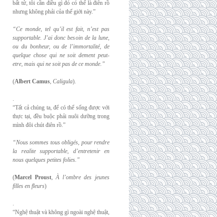
bất tử, tôi cần điều gì đó có thể là điên rồ
nhưng không phải của thế giới này.”
“Ce monde, tel qu’il est fait, n’est pas
supportable. J’ai donc besoin de la lune,
ou du
bonheur, ou de l’immortalité, de
quelque chose qui ne soit dement peut-
etre, mais qui
ne soit pas de ce monde.”
(
Albert Camus
,
Caligula
).
.
“Tất cả chúng ta, để có thể sống được với
thực tại, đều buộc phải nuôi dưỡng trong
mình đôi chút điên rồ.”
“Nous sommes tous obligés, pour rendre
la realite supportable, d’entretenir en
nous
quelques petites folies.”
(
Marcel Proust
,
À l’ombre des jeunes
filles en fleurs
)
.
“Nghệ thuật và không gì ngoài nghệ thuật,