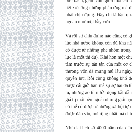
bức bách, giam cầm giữa một cái r
liệt xơ cứng những phản ứng mà đ
phải chịu đựng. Đây chỉ là hậu quả
ngoan như một bầy cừu.
Và rồi sự chịu đựng nào cũng có gi
lúc nhà nước không còn đủ khả nă
có được từ những phe nhóm trong 
lực là một thí dụ). Khá hơn một ch
tâm trước sự tán tận của một cơ 
thương vốn đã mưng mủ lâu ngày, 
quyền lực. Rồi cũng không khó để
được cái giới hạn mà sự sợ hãi đã 
ra, những ao tù nước đọng bắt đầ
giá trị mới bên ngoài những giới hạ
có thể có được ở những xã hội tự d
được đào sâu, nới rộng nhất mà chú
Nhìn lại lịch sử 4000 năm của dân