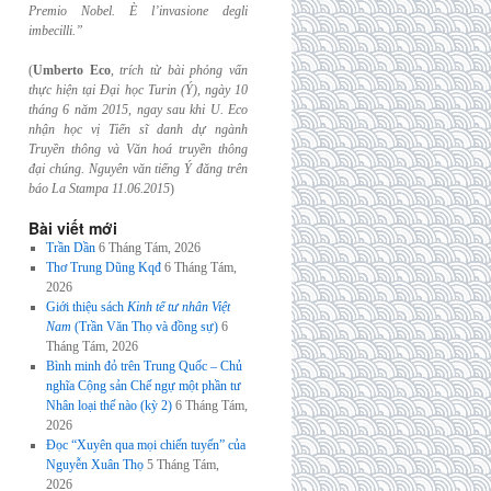
Premio Nobel. È l’invasione
degli
imbecilli.”
(
Umberto Eco
,
trích từ bài phỏng vấn
thực hiện tại Đại học Turin (Ý), ngày 10
tháng 6
năm 2015, ngay sau khi U. Eco
nhận học vị Tiến sĩ danh dự ngành
Truyền thông và
Văn hoá truyền thông
đại chúng. Nguyên văn tiếng Ý đăng trên
báo La Stampa
11.06.2015
)
Bài viết mới
Trần Dần
6 Tháng Tám, 2026
Thơ Trung Dũng Kqđ
6 Tháng Tám,
2026
Giới thiệu sách
Kinh tế tư nhân Việt
Nam
(Trần Văn Thọ và đồng sự)
6
Tháng Tám, 2026
Bình minh đỏ trên Trung Quốc – Chủ
nghĩa Cộng sản Chế ngự một phần tư
Nhân loại thế nào (kỳ 2)
6 Tháng Tám,
2026
Đọc “Xuyên qua mọi chiến tuyến” của
Nguyễn Xuân Thọ
5 Tháng Tám,
2026