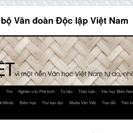
 bộ Văn đoàn Độc lập Việt Nam
Thơ
Nghiên cứu Phê bình
Tư liệu
Thảo luận
Văn học Miền Nam
k/Minds
Biếm họa
Thư bạn đọc
Media Văn Việt
Trao đổi
Trên k