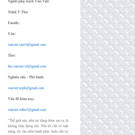
Người phụ trách Văn Việt:
Trịnh Y Thư
Emails:
Văn:
vanviet.van14@gmail.com
Thơ:
tho.vanviet.vd@gmail.com
Nghiên cứu – Phê bình:
vanviet.ncpb@gmail.com
Vấn đề hôm nay:
vanviet.vdhn1@gmail.com
“Thế giới này, như nó đang được tạo ra, là
không chịu đựng nổi. Nên tôi cần có mặt
trăng, tôi cần niềm hạnh phúc hoặc cần sự