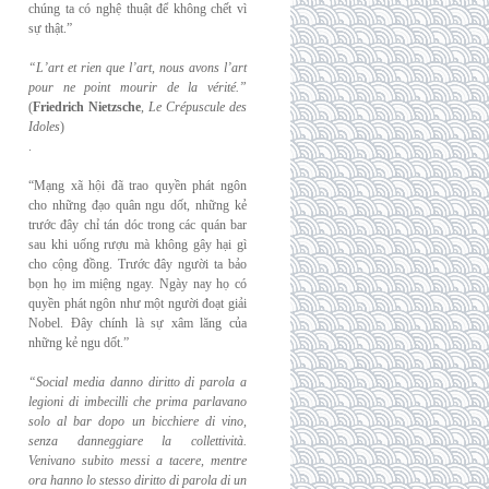
chúng ta có nghệ thuật để không chết vì
sự thật.”
“L’art et rien que l’art, nous avons l’art
pour ne point mourir de la vérité.”
(
Friedrich
Nietzsche
,
Le Crépuscule des
Idoles
)
.
“Mạng xã hội đã trao quyền phát ngôn
cho những đạo quân ngu dốt, những kẻ
trước đây chỉ tán dóc trong các quán bar
sau khi uống rượu mà không gây hại gì
cho cộng đồng. Trước đây người ta bảo
bọn họ im miệng ngay. Ngày nay họ có
quyền phát ngôn như một người đoạt giải
Nobel. Đây chính là sự xâm lăng của
những kẻ ngu dốt.”
“Social media danno diritto di parola a
legioni di imbecilli che prima parlavano
solo al
bar dopo un bicchiere di vino,
senza danneggiare la collettività.
Venivano subito messi a
tacere, mentre
ora hanno lo stesso diritto di parola di un