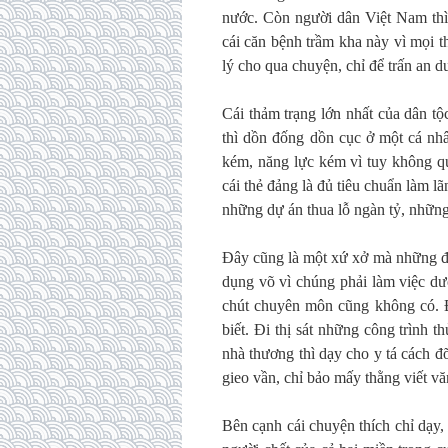
nước. Còn người dân Việt Nam thì 
cái căn bệnh trầm kha này vì mọi t
lý cho qua chuyện, chỉ để trấn an d
Cái thảm trạng lớn nhất của dân tộc 
thì dồn đống dồn cục ở một cá nh
kém, năng lực kém vì tuy không q
cái thẻ đảng là đủ tiêu chuẩn làm l
những dự án thua lỗ ngàn tỷ, những
Đây cũng là một xứ xở mà những đứ
dụng võ vì chúng phải làm việc dư
chút chuyên môn cũng không có. Đã
biết. Đi thị sát những công trình 
nhà thương thì dạy cho y tá cách đ
gieo vần, chỉ bảo mấy thằng viết v
Bên cạnh cái chuyện thích chỉ dạy,