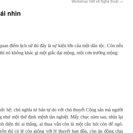
Workshop Viết về Nghệ thuật
→
ái nhìn
uan điểm lịch sử thì đây là sự kiện lớn của một dân tộc. Còn nếu
c thì nó không khác gì một giấc đại mộng, một cơn trường mộng:
thức hệ: chủ nghĩa tư bản tự do với chủ thuyết Cộng sản mà người
ng như một thứ định mệnh tàn nghiệt. Mấy chục năm sau, nhìn lại
nh diện thì ai thắng, ai thua vẫn còn là một câu hỏi còn để ngỏ.
yền thì có lẽ còn giống với lý thuyết ban đầu, còn ăn đồng chia