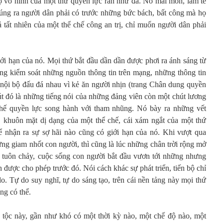
ọ vô hình của một thứ quyền lực rắn như đá. Nó mài mòn, làm tê
úng ra người dân phải có trước những bức bách, bất công mà họ
 tất nhiên của một thể chế công an trị, chỉ muốn người dân phải
ới hạn của nó. Mọi thứ bắt đầu dần dần được phơi ra ánh sáng từ
ng kiểm soát những nguồn thông tin trên mạng, những thông tin
nội bộ đấu đá nhau vì kẻ ăn người nhịn (trang Chân dung quyền
út đó là những tiếng nói của những đảng viên còn một chút lương
chế quyền lực song hành với tham nhũng. Nó bày ra những vết
khuôn mặt dị dạng của một thể chế, cái xám ngắt của một thứ
 nhận ra sự sợ hãi nào cũng có giới hạn của nó. Khi vượt qua
từng giam nhốt con người, thì cũng là lúc những chân trời rộng mở
u tuôn chảy, cuộc sống con người bắt đầu vươn tới những nhưng
n được cho phép trước đó. Nói cách khác sự phát triển, tiến bộ chỉ
o. Tự do suy nghĩ, tự do sáng tạo, trên cái nền tảng này mọi thứ
ng có thể.
 tộc này, gần như khó có một thời kỳ nào, một chế độ nào, một