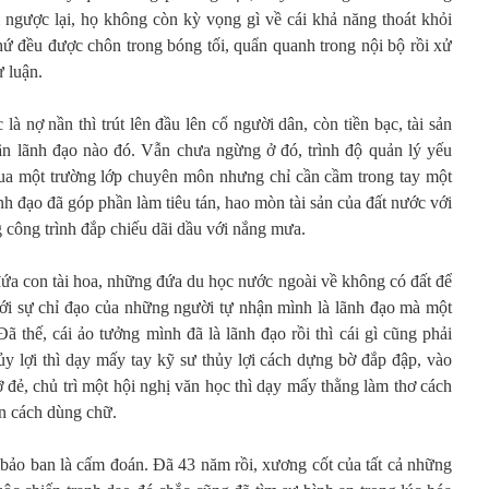
ngược lại, họ không còn kỳ vọng gì về cái khả năng thoát khỏi
hứ đều được chôn trong bóng tối, quẩn quanh trong nội bộ rồi xử
ư luận.
là nợ nần thì trút lên đầu lên cổ người dân, còn tiền bạc, tài sản
ân lãnh đạo nào đó. Vẫn chưa ngừng ở đó, trình độ quản lý yếu
ua một trường lớp chuyên môn nhưng chỉ cần cầm trong tay một
ãnh đạo đã góp phần làm tiêu tán, hao mòn tài sản của đất nước với
 công trình đắp chiếu dãi dầu với nắng mưa.
a con tài hoa, những đứa du học nước ngoài về không có đất để
ới sự chỉ đạo của những người tự nhận mình là lãnh đạo mà một
 thế, cái ảo tưởng mình đã là lãnh đạo rồi thì cái gì cũng phải
thủy lợi thì dạy mấy tay kỹ sư thủy lợi cách dựng bờ đắp đập, vào
ỡ đẻ, chủ trì một hội nghị văn học thì dạy mấy thằng làm thơ cách
ăn cách dùng chữ.
 bảo ban là cấm đoán. Đã 43 năm rồi, xương cốt của tất cả những