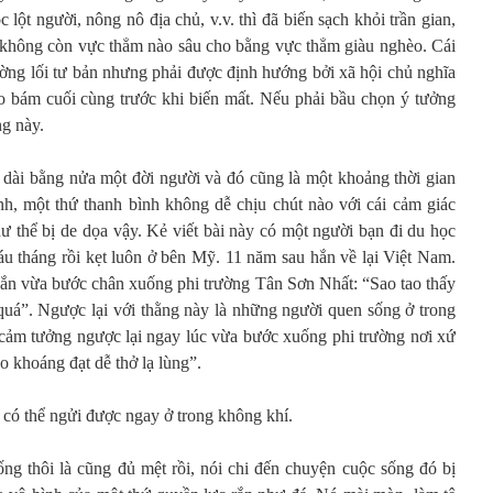
lột người, nông nô địa chủ, v.v. thì đã biến sạch khỏi trần gian,
ỏ, không còn vực thẳm nào sâu cho bằng vực thẳm giàu nghèo. Cái
ường lối tư bản nhưng phải được định hướng bởi xã hội chủ nghĩa
o bám cuối cùng trước khi biến mất. Nếu phải bầu chọn ý tưởng
ng này.
 dài bằng nửa một đời người và đó cũng là một khoảng thời gian
h, một thứ thanh bình không dễ chịu chút nào với cái cảm giác
 thể bị de dọa vậy. Kẻ viết bài này có một người bạn đi du học
u tháng rồi kẹt luôn ở bên Mỹ. 11 năm sau hắn về lại Việt Nam.
 hắn vừa bước chân xuống phi trường Tân Sơn Nhất: “Sao tao thấy
uá”. Ngược lại với thằng này là những người quen sống ở trong
 cảm tưởng ngược lại ngay lúc vừa bước xuống phi trường nơi xứ
o khoáng đạt dễ thở lạ lùng”.
 có thể ngửi được ngay ở trong không khí.
ống thôi là cũng đủ mệt rồi, nói chi đến chuyện cuộc sống đó bị