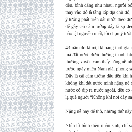
đều, bình đẳng như nhau, người bóc 
thay vào đó là tầng lớp địa chủ đ
ý tưởng phát triển đất nước theo đ
dễ gây cái cảm tưởng đây là sự đe
nào tật nguyền nhất, tôi chọn ý tưở
43 năm đó là một khoảng thời gian
mà đất nước được hưởng thanh bìn
thường xuyên cảm thấy nặng nề như
trước ngày miền Nam giải phóng sá
Đây là cái cảm tưởng đầu tiên khi
không khí đất nước mình nặng nề q
nước có dịp ra nước ngoài, đều có
lạ quê người “Không khí nơi đây sa
Nặng nề hay dễ thở, những thứ này
Nhìn từ bình diện nhân sinh, chỉ s