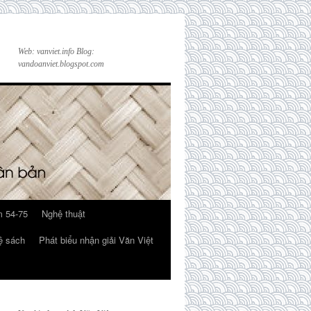
Web: vanviet.info Blog:
vandoanviet.blogspot.com
 54-75
Nghệ thuật
ệ sách
Phát biểu nhận giải Văn Việt