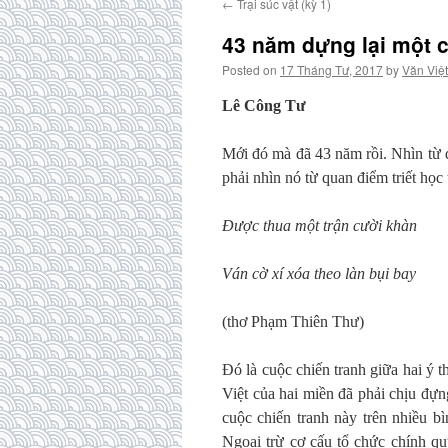
←
Trại súc vật (kỳ 1)
43 năm dựng lại một c
Posted on
17 Tháng Tư, 2017
by
Văn Việt
Lê Công Tư
Mới đó mà đã 43 năm rồi. Nhìn từ q
phải nhìn nó từ quan điểm triết họ
Được thua một trận cười khàn
Ván cờ xí xóa theo làn bụi bay
(thơ Phạm Thiên Thư)
Đó là cuộc chiến tranh giữa hai ý 
Việt của hai miền đã phải chịu đự
cuộc chiến tranh này trên nhiều bì
Ngoại trừ cơ cấu tổ chức chính qu