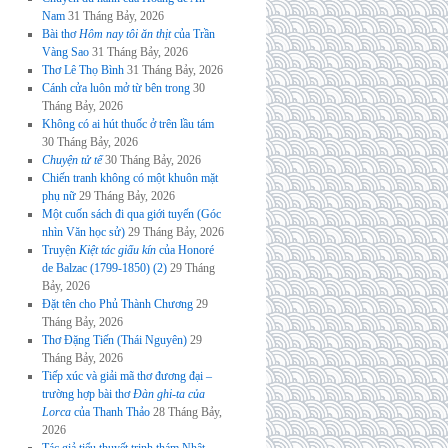
Nam
31 Tháng Bảy, 2026
Bài thơ
Hôm nay tôi ăn thịt
của Trần
Vàng Sao
31 Tháng Bảy, 2026
Thơ Lê Thọ Bình
31 Tháng Bảy, 2026
Cánh cửa luôn mở từ bên trong
30
Tháng Bảy, 2026
Không có ai hút thuốc ở trên lầu tám
30 Tháng Bảy, 2026
Chuyện tử tế
30 Tháng Bảy, 2026
Chiến tranh không có một khuôn mặt
phụ nữ
29 Tháng Bảy, 2026
Một cuốn sách đi qua giới tuyến (Góc
nhìn Văn học sử)
29 Tháng Bảy, 2026
Truyện
Kiệt tác giấu kín
của Honoré
de Balzac (1799-1850) (2)
29 Tháng
Bảy, 2026
Đặt tên cho Phủ Thành Chương
29
Tháng Bảy, 2026
Thơ Đặng Tiến (Thái Nguyên)
29
Tháng Bảy, 2026
Tiếp xúc và giải mã thơ đương đại –
trường hợp bài thơ
Đàn ghi-ta của
Lorca
của Thanh Thảo
28 Tháng Bảy,
2026