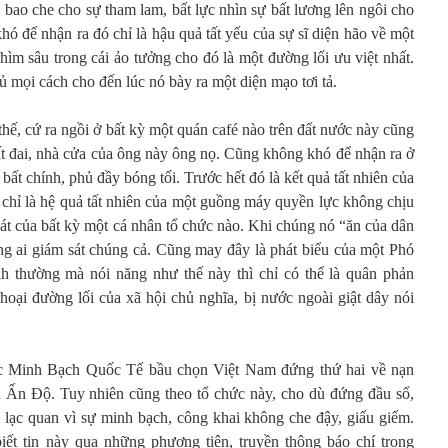
 bao che cho sự tham lam, bất lực nhìn sự bất lương lên ngôi cho
hó để nhận ra đó chỉ là hậu quả tất yếu của sự sĩ diện hão về một
ìm sâu trong cái ảo tưởng cho đó là một đường lối ưu việt nhất.
 mọi cách cho đến lúc nó bày ra một diện mạo tơi tả.
thế, cứ ra ngồi ở bất kỳ một quán café nào trên đất nước này cũng
ất đai, nhà cửa của ông này ông nọ. Cũng không khó để nhận ra ở
bất chính, phủ đầy bóng tối. Trước hết đó là kết quả tất nhiên của
 chỉ là hệ quả tất nhiên của một guồng máy quyền lực không chịu
át của bất kỳ một cá nhân tổ chức nào. Khi chúng nó “ăn của dân
ẳng ai giám sát chúng cả. Cũng may đây là phát biểu của một Phó
h thường mà nói năng như thế này thì chỉ có thể là quân phản
hoại đường lối của xã hội chủ nghĩa, bị nước ngoài giật dây nói
ức Minh Bạch Quốc Tế bầu chọn Việt Nam đứng thứ hai về nạn
 Ấn Độ. Tuy nhiên cũng theo tổ chức này, cho dù đứng đầu sổ,
lạc quan vì sự minh bạch, công khai không che đậy, giấu giếm.
iết tin này qua những phương tiện, truyền thông báo chí trong