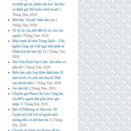
và đánh giá tác phẩm văn học, khi đọc
và đánh giá
Nỗi buồn chiến tranh
2
Tháng Tám, 2026
Một bản “xô-nát” thấu tâm can
2
Tháng Tám, 2026
Từ ký ức của phố đến ký ức của con
người
2 Tháng Tám, 2026
Bình minh đỏ trên Trung Quốc – Chủ
nghĩa Cộng sản Chế ngự một phần tư
Nhân loại thế nào (kỳ 1)
2 Tháng Tám,
2026
Thơ Trần Đình Sơn Cước: nỗi niềm và
trăn trở
1 Tháng Tám, 2026
Biên bản cuộc họp thẩm định hơn 20
năm trước về cuốn tiểu thuyết
Thời
của thánh thần
1 Tháng Tám, 2026
Án văn (4)
1 Tháng Tám, 2026
Chuyên gia Phạm Chi Lan: Công lao
của 80% người dân phải được ghi
nhận
31 Tháng Bảy, 2026
Bảo vệ Mekong và Salween: Từ
Tuyên bố ASEAN về quyền môi
trường đến cơ chế thực thi
31 Tháng
Bảy, 2026
Chuyến du hành của Hoàng đế An