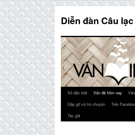
Skip
to
Diễn đàn Câu lạc
content
Số đặc biệt
Vấn đề hôm nay
Văn
Gặp gỡ và trò chuyện
Trên Faceboo
Tác giả