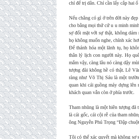
chỉ để trị dân. Chỉ cần lấy cắp hai 
Nếu chẳng có gì ở trên đời này đẹp
cho bằng mọi thứ cứ u u minh minh.
sợ đối mặt với sự thật, không dám 
họ không muốn nghe, chính xác hơn 
Để thánh hóa một lãnh tụ, họ khôn
thân lý lịch con người này. Họ qu
mắm vậy, càng lâu nó càng dậy mùi
tượng đài không hề có thật. Lê V
ràng như Võ Thị Sáu là một trườn
quan khi cái guồng máy dựng lên 
khách quan vẫn còn ở phía trước.
Tham nhũng là một hiên tượng đã từ
là cái gốc, cái cội rễ của tham nhũ
ông Nguyễn Phú Trọng “Đập chuột
Tôi có thể xác quyết mà không sợ sa