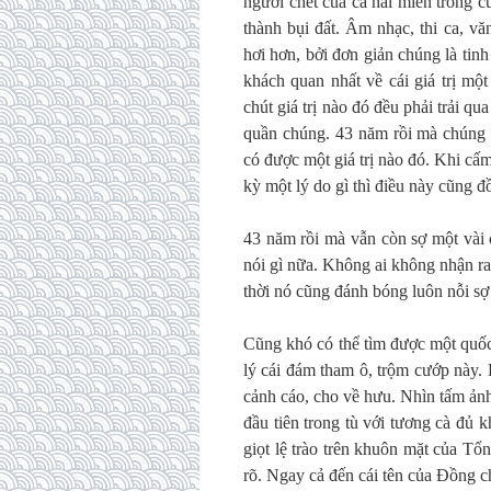
người chết của cả hai miền trong c
thành bụi đất. Âm nhạc, thi ca, vă
hơi hơn, bởi đơn giản chúng là tinh
khách quan nhất về cái giá trị mộ
chút giá trị nào đó đều phải trải qu
quần chúng. 43 năm rồi mà chúng 
có được một giá trị nào đó. Khi cấ
kỳ một lý do gì thì điều này cũng 
43 năm rồi mà vẫn còn sợ một vài ca
nói gì nữa. Không ai không nhận ra
thời nó cũng đánh bóng luôn nỗi sợ
Cũng khó có thể tìm được một quốc g
lý cái đám tham ô, trộm cướp này. 
cảnh cáo, cho về hưu. Nhìn tấm ả
đầu tiên trong tù với tương cà đủ 
giọt lệ trào trên khuôn mặt của T
rõ. Ngay cả đến cái tên của Đồng 