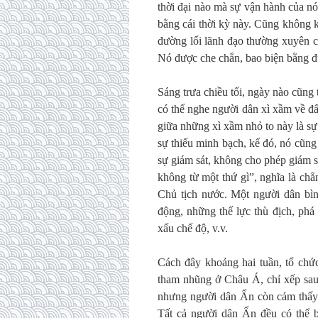
thời đại nào mà sự vận hành của nó
bằng cái thời kỳ này. Cũng không k
đường lối lãnh đạo thường xuyên ch
Nó được che chắn, bao biện bằng đủ
Sáng trưa chiều tối, ngày nào cũng 
có thể nghe người dân xì xầm về đ
giữa những xì xầm nhỏ to này là sự 
sự thiếu minh bạch, kế đó, nó cũng
sự giám sát, không cho phép giám s
không từ một thứ gì”, nghĩa là ch
Chủ tịch nước. Một người dân bìn
động, những thế lực thù địch, phá 
xấu chế độ, v.v.
Cách đây khoảng hai tuần, tổ ch
tham nhũng ở Châu Á, chỉ xếp sau
nhưng người dân Ấn còn cảm thấy 
Tất cả người dân Ấn đều có thể b