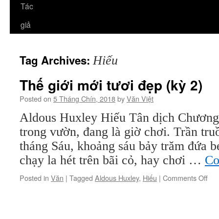
Tác
giả
Tag Archives:
Hiếu
Thế giới mới tươi đẹp (kỳ 2)
Posted on
5 Tháng Chín, 2018
by
Văn Việt
Aldous Huxley Hiếu Tân dịch Chư
trong vườn, đang là giờ chơi. Trần tr
tháng Sáu, khoảng sáu bảy trăm đứa bé
chạy la hét trên bãi cỏ, hay chơi …
Co
on
Posted in
Văn
|
Tagged
Aldous Huxley
,
Hiếu
|
Comments Off
Th
giới
mới
tươi