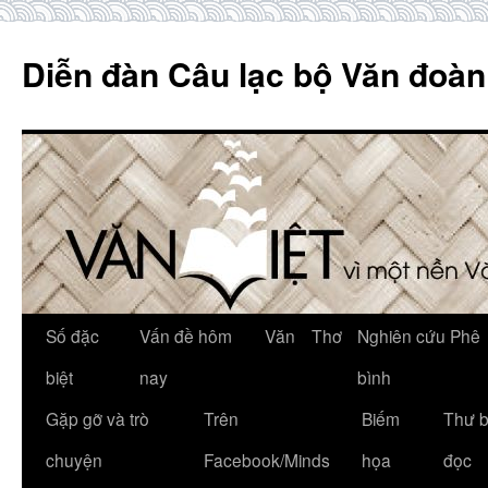
Skip
to
Diễn đàn Câu lạc bộ Văn đoàn
content
Số đặc
Vấn đề hôm
Văn
Thơ
Nghiên cứu Phê
biệt
nay
bình
Gặp gỡ và trò
Trên
Biếm
Thư 
chuyện
Facebook/Minds
họa
đọc