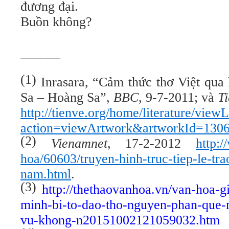
đương đại.
Buồn không?
______
(1)
Inrasara, “Cảm thức thơ Việt qua 
Sa – Hoàng Sa”,
BBC
, 9-7-2011; và
T
http://tienve.org/home/literature/viewL
action=viewArtwork&artworkId=130
(2)
Vienamnet
, 17-2-2012
http:/
hoa/60603/truyen-hinh-truc-tiep-le-tra
nam.html
.
(3)
http://thethaovanhoa.vn/van-hoa-gi
minh-bi-to-dao-tho-nguyen-phan-que-
vu-khong-n20151002121059032.htm