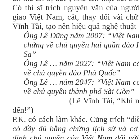
Có thi sĩ trích nguyên văn của ngườ
giao Việt Nam, cắt, thay đổi vài ch
Vĩnh Tài, tạo nên hiệu quả nghệ thuật 
Ông Lê Dũng năm 2007: “Việt Nam
chứng về chủ quyền hai quần đảo
Sa”
Ông Lê … năm 2027: “Việt Nam có
về chủ quyền đảo Phú Quốc”
Ông Lê … năm 2047: “Việt Nam có
về chủ quyền thành phố Sài Gòn”
(Lê Vĩnh Tài, “Khi 
đến!”)
P.K. có cách làm khác. Cũng trích “d
có
đầy đủ
bằng chứng lịch sử và cơ
định chủ quyền của Việt Nam đối vớ