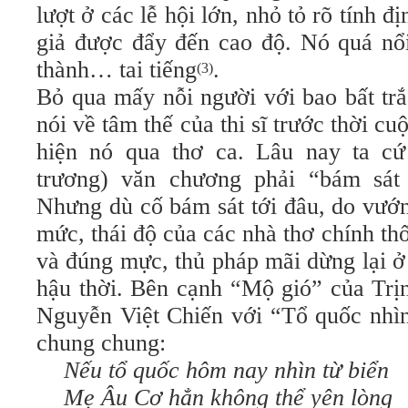
lượt ở các lễ hội lớn, nhỏ tỏ rõ tính 
giả được đẩy đến cao độ. Nó quá nổi
thành… tai tiếng
.
(3)
Bỏ qua mấy nỗi người với bao bất trắ
nói về tâm thế của thi sĩ trước thời c
hiện nó qua thơ ca. Lâu nay ta cứ
trương) văn chương phải
“bám sát
Nhưng dù cố bám sát tới đâu, do vướ
mức, thái độ của các nhà thơ chính t
và đúng mực, thủ pháp mãi dừng lại ở
hậu thời. Bên cạnh “Mộ gió” của Trị
Nguyễn Việt Chiến với “Tổ quốc nhìn 
chung chung:
Nếu tổ quốc hôm nay nhìn từ biển
Mẹ Âu Cơ hẳn không thể yên lòng