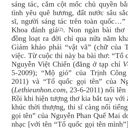
sáng tác, cắm cột mốc chủ quyền bằn
tình yêu quê hương, đất nước sâu sắ
sĩ, người sáng tác trên toàn quốc…”
Khoa đánh giá
. Non ngàn bài thơ
(2)
đồng loạt ra đời chỉ qua nửa năm kh
Giám khảo phải “vật vã” (chữ của 
việc. Từ cuộc thi này ba bài thơ: “
Tổ q
Nguyễn Việt Chiến (đăng ở tạp chí
V
5-2009); “Mộ gió” của Trịnh Công
2011) và
“Tổ quốc gọi tên” của N
(
Lethieunhon.com
, 23-6-2011)
nổi lên
Rồi khi hiện tượng thơ kia bắt tay với
khúc thời thượng, thi sĩ càng nổi tiế
gọi tên” của Nguyễn Phan Quế Mai d
nhạc [với tên “Tổ quốc gọi tên mình”