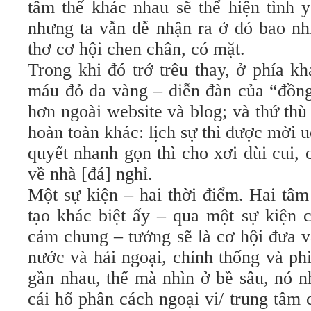
tâm thế khác nhau sẽ thể hiện tình 
nhưng ta vẫn dễ nhận ra ở đó bao nh
thơ cơ hội chen chân, có mặt.
Trong khi đó trớ trêu thay, ở phía k
máu đỏ da vàng
–
diễn đàn của “đồng
hơn ngoài website và blog; và thứ th
hoàn toàn khác: lịch sự thì được mời 
quyết nhanh gọn thì cho xơi dùi cui,
về nhà [đá] nghỉ.
Một sự kiện – hai thời điểm. Hai tâm
tạo khác biệt ấy – qua một sự kiện c
cảm chung – tưởng sẽ là cơ hội đưa v
nước và hải ngoại, chính thống và phi
gần nhau, thế mà nhìn ở bề sâu, nó 
cái hố phân cách ngoại vi/ trung tâm