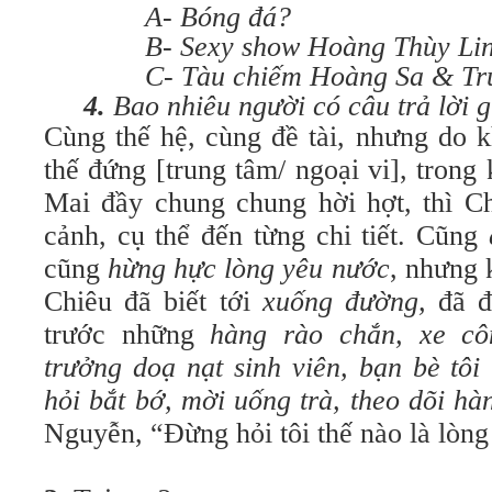
A- Bóng đá?
B- Sexy show Hoàng Thùy Linh
C- Tàu chiếm Hoàng Sa & Trư
4.
Bao nhiêu người có câu trả lời 
Cùng thế hệ, cùng đề tài, nhưng do 
thế đứng [trung tâm/ ngoại vi], tron
Mai đầy chung chung hời hợt, thì
C
cảnh, cụ thể đến từng chi tiết. Cũng
cũng
hừng hực lòng yêu nước
, nhưng 
Chiêu đã biết tới
xuống đường,
đã đ
trước những
hàng rào chắn, xe côn
trưởng doạ nạt sinh viên, bạn bè tôi
hỏi bắt bớ, mời uống trà, theo dõi h
Nguyễn
, “Đừng hỏi tôi thế nào là lòn