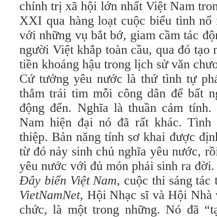
chính trị xã hội lớn nhất Việt Nam tro
XXI qua hàng loạt cuộc biểu tình nổ
với những vụ bắt bớ, giam cầm tác đ
người Việt khắp toàn cầu, qua đó tạo
tiền khoáng hậu trong lịch sử văn chươ
Cứ tưởng
yêu nước là thứ tình tự ph
thẳm trái tim mỗi công dân để bất n
động đến. Nghĩa là thuần cảm tính.
Nam hiện đại nó đã rất khác. Tình k
thiệp. Bản năng tính sơ khai được đị
từ đó nảy sinh chủ nghĩa yêu nước, rồi
yêu nước với đủ món phái sinh ra đời.
Đây biển Việt Nam
, cuộc thi sáng tác
VietNamNet
, Hội Nhạc sĩ và Hội Nhà
chức, là một trong những. Nó đã “t