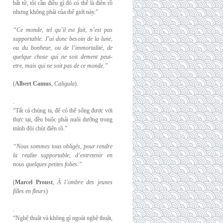
bất tử, tôi cần điều gì đó có thể là điên rồ
nhưng không phải của thế giới này.”
“Ce monde, tel qu’il est fait, n’est pas
supportable. J’ai donc besoin de la lune,
ou du
bonheur, ou de l’immortalité, de
quelque chose qui ne soit dement peut-
etre, mais qui
ne soit pas de ce monde.”
(
Albert Camus
,
Caligula
).
.
“Tất cả chúng ta, để có thể sống được với
thực tại, đều buộc phải nuôi dưỡng trong
mình đôi chút điên rồ.”
“Nous sommes tous obligés, pour rendre
la realite supportable, d’entretenir en
nous
quelques petites folies.”
(
Marcel Proust
,
À l’ombre des jeunes
filles en fleurs
)
.
“Nghệ thuật và không gì ngoài nghệ thuật,