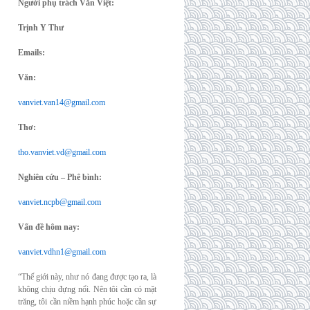
Người phụ trách Văn Việt:
Trịnh Y Thư
Emails:
Văn:
vanviet.van14@gmail.com
Thơ:
tho.vanviet.vd@gmail.com
Nghiên cứu – Phê bình:
vanviet.ncpb@gmail.com
Vấn đề hôm nay:
vanviet.vdhn1@gmail.com
“Thế giới này, như nó đang được tạo ra, là
không chịu đựng nổi. Nên tôi cần có mặt
trăng, tôi cần niềm hạnh phúc hoặc cần sự