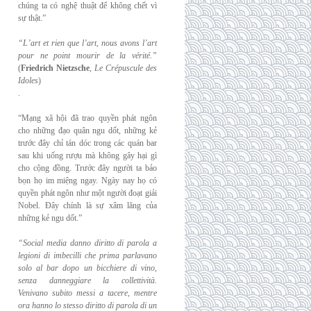
chúng ta có nghệ thuật để không chết vì
sự thật.”
“L’art et rien que l’art, nous avons l’art
pour ne point mourir de la vérité.”
(
Friedrich
Nietzsche
,
Le Crépuscule des
Idoles
)
.
“Mạng xã hội đã trao quyền phát ngôn
cho những đạo quân ngu dốt, những kẻ
trước đây chỉ tán dóc trong các quán bar
sau khi uống rượu mà không gây hại gì
cho cộng đồng. Trước đây người ta bảo
bọn họ im miệng ngay. Ngày nay họ có
quyền phát ngôn như một người đoạt giải
Nobel. Đây chính là sự xâm lăng của
những kẻ ngu dốt.”
“Social media danno diritto di parola a
legioni di imbecilli che prima parlavano
solo al
bar dopo un bicchiere di vino,
senza danneggiare la collettività.
Venivano subito messi a
tacere, mentre
ora hanno lo stesso diritto di parola di un