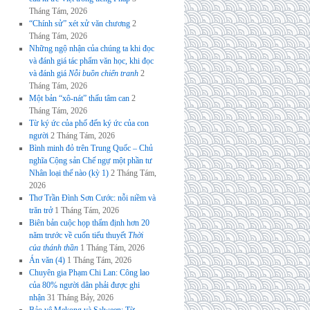
Tháng Tám, 2026
“Chính sử” xét xử văn chương
2
Tháng Tám, 2026
Những ngộ nhận của chúng ta khi đọc
và đánh giá tác phẩm văn học, khi đọc
và đánh giá
Nỗi buồn chiến tranh
2
Tháng Tám, 2026
Một bản “xô-nát” thấu tâm can
2
Tháng Tám, 2026
Từ ký ức của phố đến ký ức của con
người
2 Tháng Tám, 2026
Bình minh đỏ trên Trung Quốc – Chủ
nghĩa Cộng sản Chế ngự một phần tư
Nhân loại thế nào (kỳ 1)
2 Tháng Tám,
2026
Thơ Trần Đình Sơn Cước: nỗi niềm và
trăn trở
1 Tháng Tám, 2026
Biên bản cuộc họp thẩm định hơn 20
năm trước về cuốn tiểu thuyết
Thời
của thánh thần
1 Tháng Tám, 2026
Án văn (4)
1 Tháng Tám, 2026
Chuyên gia Phạm Chi Lan: Công lao
của 80% người dân phải được ghi
nhận
31 Tháng Bảy, 2026