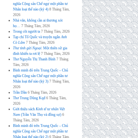
nghĩa Cộng sản Chế ngự một phần tư
Nhân loại thế nào (kỳ 4)
8 Tháng Tám,
2026
Nhà văn, không cần ai thương xót
họ…
7 Tháng Tám, 2026
Trong cõi người ta
7 Tháng Tám, 2026
Tạp chí Tổ Quốc và truyện ngắn
Anh
Cò Lấm
7 Tháng Tám, 2026
Thư tình gửi Ngoại
: Một thiên sử gia
đình khiến ta rơi lệ
7 Tháng Tám, 2026
Thơ Nguyễn Thị Thanh Bình
7 Tháng
Tám, 2026
Bình minh đỏ trên Trung Quốc – Chủ
nghĩa Cộng sản Chế ngự một phần tư
Nhân loại thế nào (kỳ 3)
7 Tháng Tám,
2026
Trần Dần
6 Tháng Tám, 2026
Thơ Trung Dũng Kqđ
6 Tháng Tám,
2026
Giới thiệu sách
Kinh tế tư nhân Việt
Nam
(Trần Văn Thọ và đồng sự)
6
Tháng Tám, 2026
Bình minh đỏ trên Trung Quốc – Chủ
nghĩa Cộng sản Chế ngự một phần tư
Nhân loại thế nào (kỳ 2)
6 Tháng Tám,