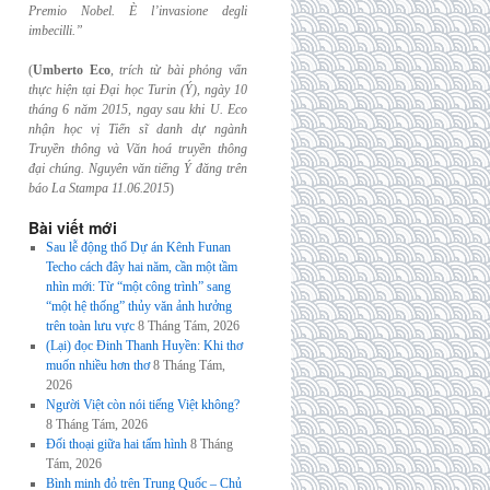
Premio Nobel. È l’invasione
degli
imbecilli.”
(
Umberto Eco
,
trích từ bài phỏng vấn
thực hiện tại Đại học Turin (Ý), ngày 10
tháng 6
năm 2015, ngay sau khi U. Eco
nhận học vị Tiến sĩ danh dự ngành
Truyền thông và
Văn hoá truyền thông
đại chúng. Nguyên văn tiếng Ý đăng trên
báo La Stampa
11.06.2015
)
Bài viết mới
Sau lễ động thổ Dự án Kênh Funan
Techo cách đây hai năm, cần một tầm
nhìn mới: Từ “một công trình” sang
“một hệ thống” thủy văn ảnh hưởng
trên toàn lưu vực
8 Tháng Tám, 2026
(Lại) đọc Đinh Thanh Huyền: Khi thơ
muốn nhiều hơn thơ
8 Tháng Tám,
2026
Người Việt còn nói tiếng Việt không?
8 Tháng Tám, 2026
Đối thoại giữa hai tấm hình
8 Tháng
Tám, 2026
Bình minh đỏ trên Trung Quốc – Chủ