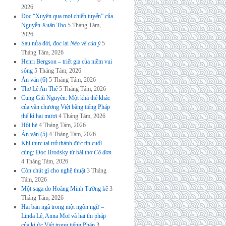
2026
Đọc “Xuyên qua mọi chiến tuyến” của
Nguyễn Xuân Thọ
5 Tháng Tám,
2026
Sau nửa đời, đọc lại
Nẻo về của ý
5
Tháng Tám, 2026
Henri Bergson – triết gia của niềm vui
sống
5 Tháng Tám, 2026
Án văn (6)
5 Tháng Tám, 2026
Thơ Lê An Thế
5 Tháng Tám, 2026
Cung Giũ Nguyên: Một khả thể khác
của văn chương Việt bằng tiếng Pháp
thế kỉ hai mươi
4 Tháng Tám, 2026
Hội hè
4 Tháng Tám, 2026
Án văn (5)
4 Tháng Tám, 2026
Khi thực tại trở thành đức tin cuối
cùng: Đọc Brodsky từ bài thơ
Cô đơn
4 Tháng Tám, 2026
Còn chút gì cho nghệ thuật
3 Tháng
Tám, 2026
Một saga do Hoàng Minh Tường kể
3
Tháng Tám, 2026
Hai bản ngã trong một ngôn ngữ –
Linda Lê, Anna Moï và hai thi pháp
của kí ức Việt trong tiếng Pháp
3