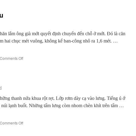
cu
ăn lắm ông già mới quyết định chuyển đến chỗ ở mới. Đó là căn
tầm hai chục mét vuông, không kể ban-công nhô ra 1,6 mét. …
on
Comments Off
Ông
lão
80
trên
lồng
t
cu
ng thanh nứa khua rột rẹt. Lớp rơm dày cạ vào lưng. Tiếng ú ớ
hí núi lạnh buốt. Những tấm lưng còm nhom chèn khít trên tấm …
on
Comments Off
Đêm
mơ