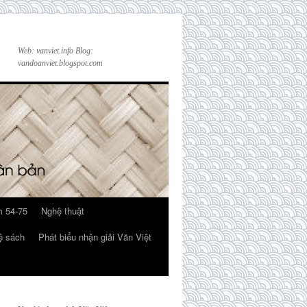
Web: vanviet.info Blog:
vandoanviet.blogspot.com
 54-75
Nghệ thuật
ệ sách
Phát biểu nhận giải Văn Việt