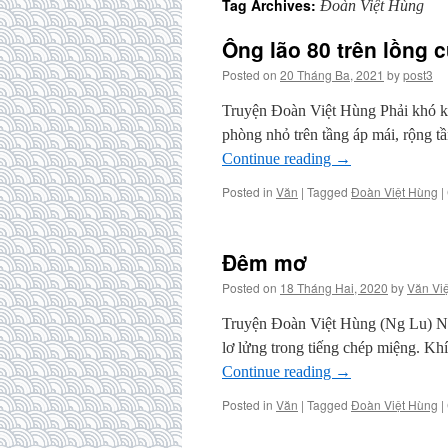
Tag Archives:
Đoàn Việt Hùng
Ông lão 80 trên lồng 
Posted on
20 Tháng Ba, 2021
by
post3
Truyện Đoàn Việt Hùng Phải khó kh
phòng nhỏ trên tầng áp mái, rộng 
Continue reading
→
Posted in
Văn
|
Tagged
Đoàn Việt Hùng
|
Đêm mơ
Posted on
18 Tháng Hai, 2020
by
Văn Việ
Truyện Đoàn Việt Hùng (Ng Lu) Nhữ
lơ lửng trong tiếng chép miệng. K
Continue reading
→
Posted in
Văn
|
Tagged
Đoàn Việt Hùng
|