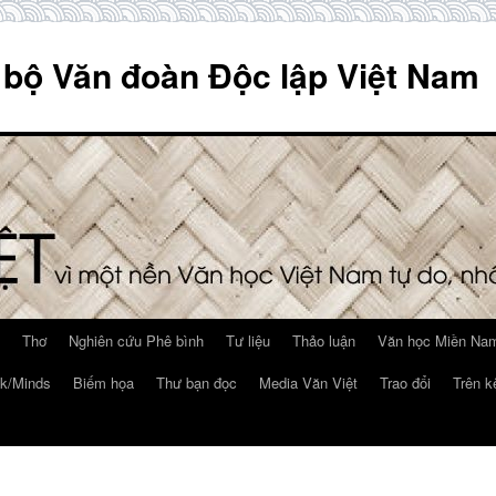
 bộ Văn đoàn Độc lập Việt Nam
Thơ
Nghiên cứu Phê bình
Tư liệu
Thảo luận
Văn học Miền Nam
k/Minds
Biếm họa
Thư bạn đọc
Media Văn Việt
Trao đổi
Trên k