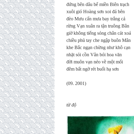
đứng bên dâu bể miền Biên trạch
xuôi gió Hoàng sơn xoi đá bên
đèo Mưu cấn mưa bay trắng cả
rừng Vạn xuân ra tận truông Bân
giờ không tiếng sóng chân cát xoá
chiều phủ tay che ngập buôn Mân
khe Bắc ngạn chừng như khô cạn
nhặt sỏi cồn Vân bói hoa văn
đời muôn vạn nẻo về một mối
đêm bất ngờ rét buổi hạ sơn
(09. 2001)
từ độ