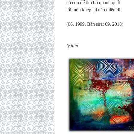
có con dế ốm bò quanh quất
lối mòn khép lại nẻo thiên di
(06. 1999. Bản sửa: 09. 2018)
ly tâm