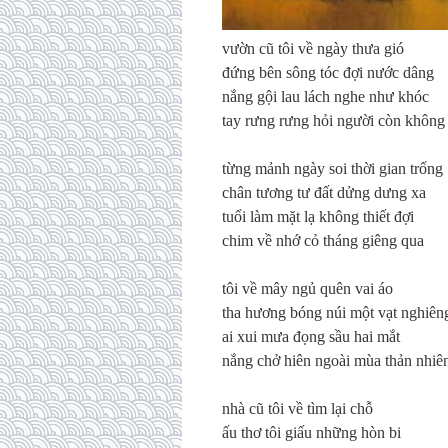
vườn cũ tôi về ngày thưa gió
đứng bên sông tóc đợi nước dâng
nắng gội lau lách nghe như khóc
tay rưng rưng hỏi người còn không
từng mảnh ngày soi thời gian trống
chân tương tư đất dửng dưng xa
tuổi làm mặt lạ không thiết đợi
chim về nhớ cỏ tháng giêng qua
tôi về mây ngủ quên vai áo
tha hương bóng núi một vạt nghiên
ai xui mưa đọng sầu hai mắt
nắng chở hiên ngoài mùa thản nhiê
nhà cũ tôi về tìm lại chỗ
ấu thơ tôi giấu những hòn bi