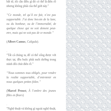
bất tử, tôi cần điều gì đó có thể là điên rồ
nhưng không phải của thế giới này.”
“Ce monde, tel qu’il est fait, n’est pas
supportable. J’ai donc besoin de la lune,
ou du
bonheur, ou de l’immortalité, de
quelque chose qui ne soit dement peut-
etre, mais qui
ne soit pas de ce monde.”
(
Albert Camus
,
Caligula
).
.
“Tất cả chúng ta, để có thể sống được với
thực tại, đều buộc phải nuôi dưỡng trong
mình đôi chút điên rồ.”
“Nous sommes tous obligés, pour rendre
la realite supportable, d’entretenir en
nous
quelques petites folies.”
(
Marcel Proust
,
À l’ombre des jeunes
filles en fleurs
)
.
“Nghệ thuật và không gì ngoài nghệ thuật,