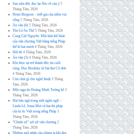
Sau nửa đời, đọc lại
Nẻo về của ý
5
Tháng Tám, 2026
Henri Bergson – triết gia của niềm vui
sống
5 Tháng Tám, 2026
Án văn (6)
5 Tháng Tám, 2026
Thơ Lê An Thế
5 Tháng Tám, 2026
Cung Giũ Nguyên: Một khả thể khác
của văn chương Việt bằng tiếng Pháp
thế kỉ hai mươi
4 Tháng Tám, 2026
Hội hè
4 Tháng Tám, 2026
Án văn (5)
4 Tháng Tám, 2026
Khi thực tại trở thành đức tin cuối
cùng: Đọc Brodsky từ bài thơ
Cô đơn
4 Tháng Tám, 2026
Còn chút gì cho nghệ thuật
3 Tháng
Tám, 2026
Một saga do Hoàng Minh Tường kể
3
Tháng Tám, 2026
Hai bản ngã trong một ngôn ngữ –
Linda Lê, Anna Moï và hai thi pháp
của kí ức Việt trong tiếng Pháp
3
Tháng Tám, 2026
“Chính sử” xét xử văn chương
2
Tháng Tám, 2026
Những ngộ nhận của chúng ta khi đọc