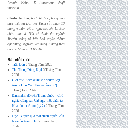
Premio Nobel. È l’invasione
degli
imbecilli.”
(
Umberto Eco
,
trích từ bài phỏng vấn
thực hiện tại Đại học Turin (Ý), ngày 10
tháng 6
năm 2015, ngay sau khi U. Eco
nhận học vị Tiến sĩ danh dự ngành
Truyền thông và
Văn hoá truyền thông
đại chúng. Nguyên văn tiếng Ý đăng trên
báo La Stampa
11.06.2015
)
Bài viết mới
Trần Dần
6 Tháng Tám, 2026
Thơ Trung Dũng Kqđ
6 Tháng Tám,
2026
Giới thiệu sách
Kinh tế tư nhân Việt
Nam
(Trần Văn Thọ và đồng sự)
6
Tháng Tám, 2026
Bình minh đỏ trên Trung Quốc – Chủ
nghĩa Cộng sản Chế ngự một phần tư
Nhân loại thế nào (kỳ 2)
6 Tháng Tám,
2026
Đọc “Xuyên qua mọi chiến tuyến” của
Nguyễn Xuân Thọ
5 Tháng Tám,
2026