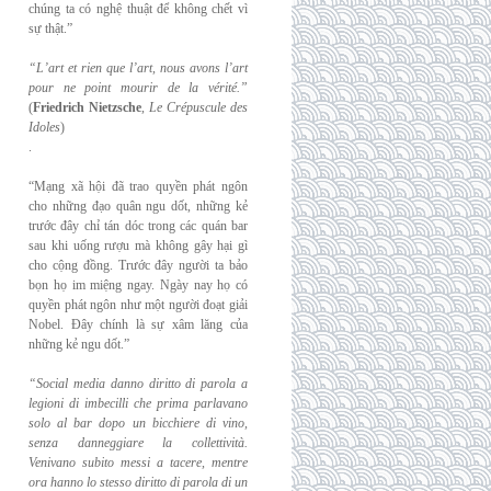
chúng ta có nghệ thuật để không chết vì
sự thật.”
“L’art et rien que l’art, nous avons l’art
pour ne point mourir de la vérité.”
(
Friedrich
Nietzsche
,
Le Crépuscule des
Idoles
)
.
“Mạng xã hội đã trao quyền phát ngôn
cho những đạo quân ngu dốt, những kẻ
trước đây chỉ tán dóc trong các quán bar
sau khi uống rượu mà không gây hại gì
cho cộng đồng. Trước đây người ta bảo
bọn họ im miệng ngay. Ngày nay họ có
quyền phát ngôn như một người đoạt giải
Nobel. Đây chính là sự xâm lăng của
những kẻ ngu dốt.”
“Social media danno diritto di parola a
legioni di imbecilli che prima parlavano
solo al
bar dopo un bicchiere di vino,
senza danneggiare la collettività.
Venivano subito messi a
tacere, mentre
ora hanno lo stesso diritto di parola di un