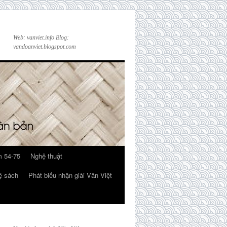
Web: vanviet.info Blog:
vandoanviet.blogspot.com
 54-75
Nghệ thuật
ệ sách
Phát biểu nhận giải Văn Việt