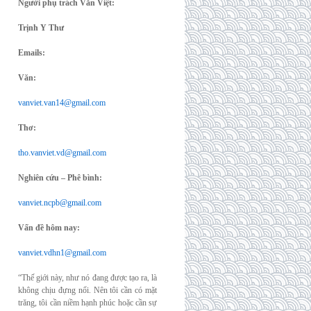
Người phụ trách Văn Việt:
Trịnh Y Thư
Emails:
Văn:
vanviet.van14@gmail.com
Thơ:
tho.vanviet.vd@gmail.com
Nghiên cứu – Phê bình:
vanviet.ncpb@gmail.com
Vấn đề hôm nay:
vanviet.vdhn1@gmail.com
“Thế giới này, như nó đang được tạo ra, là
không chịu đựng nổi. Nên tôi cần có mặt
trăng, tôi cần niềm hạnh phúc hoặc cần sự