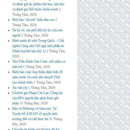
và đánh giá tác phẩm văn học, khi đọc
và đánh giá
Nỗi buồn chiến tranh
2
Tháng Tám, 2026
Một bản “xô-nát” thấu tâm can
2
Tháng Tám, 2026
Từ ký ức của phố đến ký ức của con
người
2 Tháng Tám, 2026
Bình minh đỏ trên Trung Quốc – Chủ
nghĩa Cộng sản Chế ngự một phần tư
Nhân loại thế nào (kỳ 1)
2 Tháng Tám,
2026
Thơ Trần Đình Sơn Cước: nỗi niềm và
trăn trở
1 Tháng Tám, 2026
Biên bản cuộc họp thẩm định hơn 20
năm trước về cuốn tiểu thuyết
Thời
của thánh thần
1 Tháng Tám, 2026
Án văn (4)
1 Tháng Tám, 2026
Chuyên gia Phạm Chi Lan: Công lao
của 80% người dân phải được ghi
nhận
31 Tháng Bảy, 2026
Bảo vệ Mekong và Salween: Từ
Tuyên bố ASEAN về quyền môi
trường đến cơ chế thực thi
31 Tháng
Bảy, 2026
Chuyến du hành của Hoàng đế An