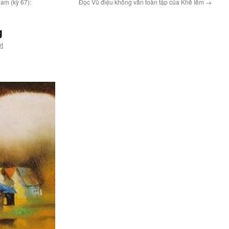
am (kỳ 67):
Đọc Vũ điệu không vần toàn tập của Khế Iêm
→
g
ệt