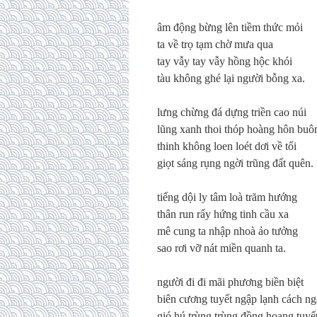
âm động bừng lên tiềm thức mỏi
ta về trọ tạm chờ mưa qua
tay vẫy tay vẫy hồng hộc khói
tàu không ghé lại người bỗng xa.
lưng chừng đá dựng triền cao núi
lũng xanh thoi thóp hoàng hôn buô
thinh không loen loét dơi về tối
giọt sáng rụng ngời trũng đất quên.
tiếng dội ly tâm loà trăm hướng
thân run rẩy hứng tinh cầu xa
mê cung ta nhập nhoà ảo tưởng
sao rơi vỡ nát miền quanh ta.
người đi đi mãi phương biền biệt
biên cương tuyết ngập lạnh cách n
gió hú trùng trùng đồng hoang tuyế