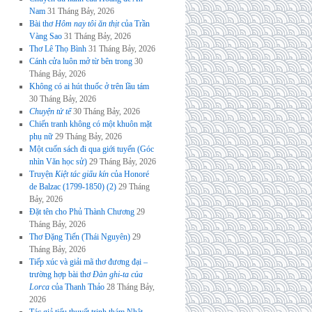
Nam
31 Tháng Bảy, 2026
Bài thơ
Hôm nay tôi ăn thịt
của Trần
Vàng Sao
31 Tháng Bảy, 2026
Thơ Lê Thọ Bình
31 Tháng Bảy, 2026
Cánh cửa luôn mở từ bên trong
30
Tháng Bảy, 2026
Không có ai hút thuốc ở trên lầu tám
30 Tháng Bảy, 2026
Chuyện tử tế
30 Tháng Bảy, 2026
Chiến tranh không có một khuôn mặt
phụ nữ
29 Tháng Bảy, 2026
Một cuốn sách đi qua giới tuyến (Góc
nhìn Văn học sử)
29 Tháng Bảy, 2026
Truyện
Kiệt tác giấu kín
của Honoré
de Balzac (1799-1850) (2)
29 Tháng
Bảy, 2026
Đặt tên cho Phủ Thành Chương
29
Tháng Bảy, 2026
Thơ Đặng Tiến (Thái Nguyên)
29
Tháng Bảy, 2026
Tiếp xúc và giải mã thơ đương đại –
trường hợp bài thơ
Đàn ghi-ta của
Lorca
của Thanh Thảo
28 Tháng Bảy,
2026