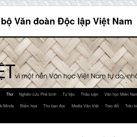
 bộ Văn đoàn Độc lập Việt Nam
Thơ
Nghiên cứu Phê bình
Tư liệu
Thảo luận
Văn học Miền Nam
k/Minds
Biếm họa
Thư bạn đọc
Media Văn Việt
Trao đổi
Trên k