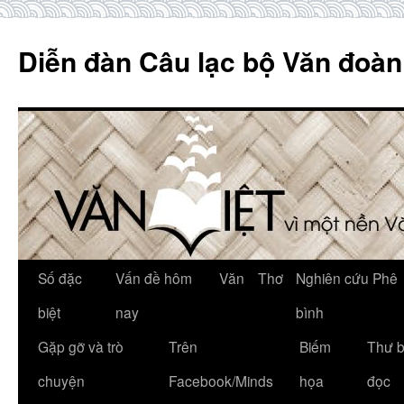
Skip
to
Diễn đàn Câu lạc bộ Văn đoàn
content
Số đặc
Vấn đề hôm
Văn
Thơ
Nghiên cứu Phê
biệt
nay
bình
Gặp gỡ và trò
Trên
Biếm
Thư 
chuyện
Facebook/Minds
họa
đọc