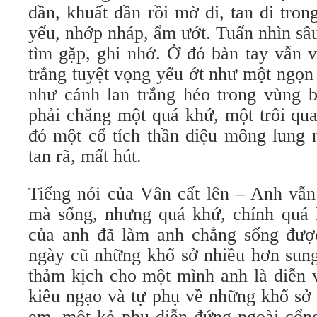
dần, khuất dần rồi mờ đi, tan đi tro
yếu, nhớp nháp, ẩm ướt. Tuấn nhìn sâ
tìm gặp, ghi nhớ. Ở đó bàn tay vẫn v
trắng tuyệt vọng yếu ớt như một ngọn
như cánh lan trắng héo trong vùng b
phải chăng một quá khứ, một trôi qua
đó một cổ tích thần diệu mông lung
tan rã, mất hút.
Tiếng nói của Vân cất lên – Anh vẫn
mà sống, nhưng quá khứ, chính quá 
của anh đã làm anh chẳng sống đượ
ngày cũ những khổ sở nhiều hơn sung
thảm kịch cho một mình anh là diễn 
kiêu ngạo và tự phụ về những khổ sở
em, một kẻ phụ diễn đứng ngoài cổng