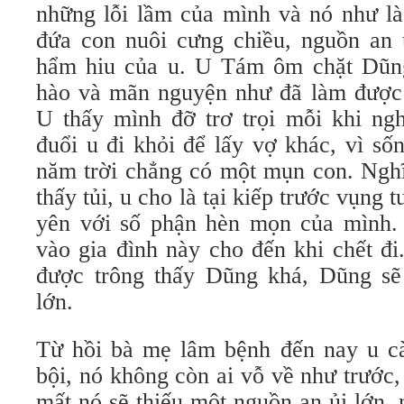
những lỗi lầm của mình và nó như l
đứa con nuôi cưng chiều, nguồn an 
hẩm hiu của u. U Tám ôm chặt Dũng
hào và mãn nguyện như đã làm được 
U thấy mình đỡ trơ trọi mỗi khi ngh
đuổi u đi khỏi để lấy vợ khác, vì s
năm trời chẳng có một mụn con. Ngh
thấy tủi, u cho là tại kiếp trước vụng 
yên với số phận hèn mọn của mình.
vào gia đình này cho đến khi chết đ
được trông thấy Dũng khá, Dũng sẽ
lớn.
Từ hồi bà mẹ lâm bệnh đến nay u c
bội, nó không còn ai vỗ về như trước
mất nó sẽ thiếu một nguồn an ủi lớn,