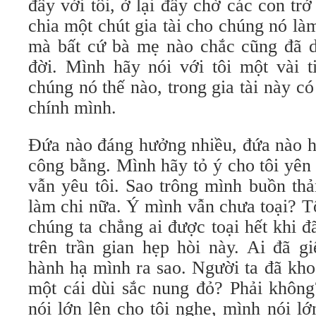
đây với tôi, ở lại đây chờ các con tr
chia một chút gia tài cho chúng nó làm
mà bất cứ bà mẹ nào chắc cũng đã d
đời. Mình hãy nói với tôi một vài 
chúng nó thế nào, trong gia tài này c
chính mình.
Đứa nào đáng hưởng nhiều, đứa nào h
công bằng. Mình hãy tỏ ý cho tôi yên
vẫn yêu tôi. Sao trông mình buồn th
làm chi nữa. Ý mình vẫn chưa toại? Tô
chúng ta chẳng ai được toại hết khi 
trên trần gian hẹp hòi này. Ai đã g
hành hạ mình ra sao. Người ta đã kh
một cái dùi sắc nung đỏ? Phải không?
nói lớn lên cho tôi nghe, mình nói lớ