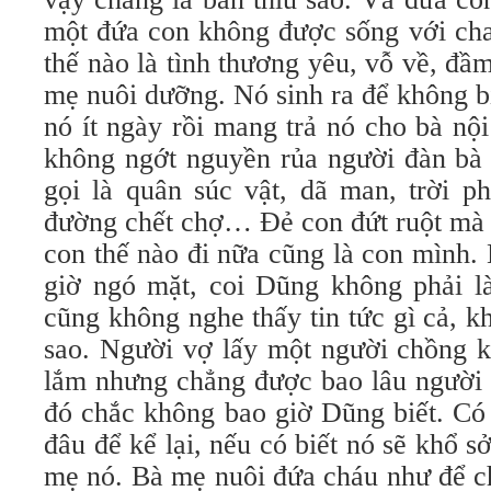
một đứa con không được sống với cha
thế nào là tình thương yêu, vỗ về, đầm
mẹ nuôi dưỡng. Nó sinh ra để không b
nó ít ngày rồi mang trả nó cho bà nộ
không ngớt nguyền rủa người đàn bà 
gọi là quân súc vật, dã man, trời ph
đường chết chợ… Đẻ con đứt ruột mà 
con thế nào đi nữa cũng là con mình.
giờ ngó mặt, coi Dũng không phải l
cũng không nghe thấy tin tức gì cả, k
sao. Người vợ lấy một người chồng k
lắm nhưng chẳng được bao lâu người
đó chắc không bao giờ Dũng biết. Có
đâu để kể lại, nếu có biết nó sẽ khổ s
mẹ nó. Bà mẹ nuôi đứa cháu như để c