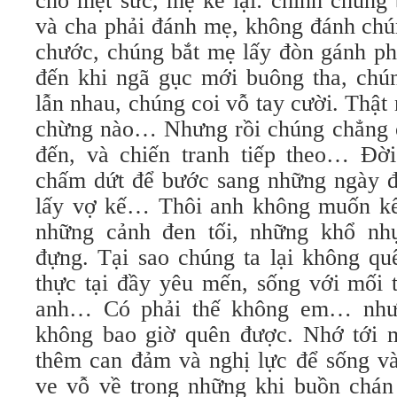
cho mệt sức, mẹ kể lại: chính chúng
và cha phải đánh mẹ, không đánh chú
chước, chúng bắt mẹ lấy đòn gánh ph
đến khi ngã gục mới buông tha, chú
lẫn nhau, chúng coi vỗ tay cười. Thật
chừng nào… Nhưng rồi chúng chẳng ở
đến, và chiến tranh tiếp theo… Đời
chấm dứt để bước sang những ngày đ
lấy vợ kế… Thôi anh không muốn kể
những cảnh đen tối, những khổ nh
đựng. Tại sao chúng ta lại không qu
thực tại đầy yêu mến, sống với mối 
anh… Có phải thế không em… như
không bao giờ quên được. Nhớ tới 
thêm can đảm và nghị lực để sống và
ve vỗ về trong những khi buồn chá