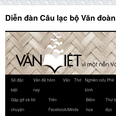
Skip
to
Diễn đàn Câu lạc bộ Văn đoàn
content
Số đặc
Vấn đề hôm
Văn
Thơ
Nghiên cứu Phê
biệt
nay
bình
Gặp gỡ và trò
Trên
Biếm
Thư 
chuyện
Facebook/Minds
họa
đọc