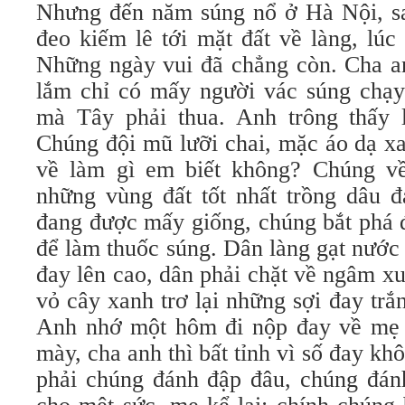
Nhưng đến năm súng nổ ở Hà Nội, sa
đeo kiếm lê tới mặt đất về làng, lúc
Những ngày vui đã chẳng còn. Cha an
lắm chỉ có mấy người vác súng chạ
mà Tây phải thua. Anh trông thấy l
Chúng đội mũ lưỡi chai, mặc áo dạ x
về làm gì em biết không? Chúng về
những vùng đất tốt nhất trồng dâu 
đang được mấy giống, chúng bắt phá đ
để làm thuốc súng. Dân làng gạt nướ
đay lên cao, dân phải chặt về ngâm x
vỏ cây xanh trơ lại những sợi đay tr
Anh nhớ một hôm đi nộp đay về mẹ 
mày, cha anh thì bất tỉnh vì số đay k
phải chúng đánh đập đâu, chúng đánh