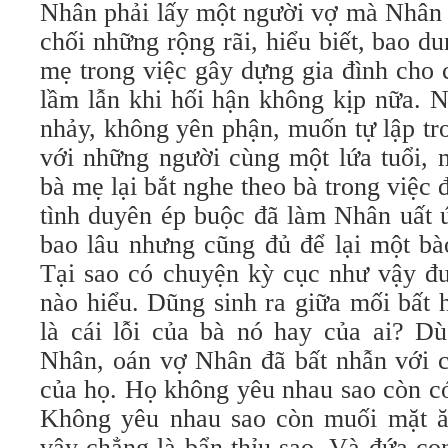
Nhân phải lấy một người vợ mà Nhân 
chối những rộng rãi, hiểu biết, bao 
mẹ trong việc gây dựng gia đình cho
lầm lẫn khi hối hận không kịp nữa. 
nhảy, không yên phận, muốn tự lập tr
với những người cùng một lứa tuổi, 
bà mẹ lại bắt nghe theo bà trong việc 
tình duyên ép buộc đã làm Nhân uất 
bao lâu nhưng cũng đủ để lại một bà
Tại sao có chuyện kỳ cục như vậy đ
nào hiểu. Dũng sinh ra giữa mối bất
là cái lỗi của bà nó hay của ai? 
Nhân, oán vợ Nhân đã bất nhẫn với c
của họ. Họ không yêu nhau sao còn có
Không yêu nhau sao còn muối mặt ă
vậy chẳng là bẩn thỉu sao. Và đứa con 