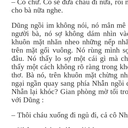
– Có chứ. Cô sẽ đưa cháu đi nữa, rồi
cho bà nữa nghe.
Dũng ngồi im không nói, nó mân mê 
người bà, nó sợ không dám nhìn và
khuôn mặt nhăn nheo những nếp nhă
trên mặt gối vuông. Nó rùng mình s
đâu. Nó thấy lo sợ một cái gì mà c
thấy một cách không rõ ràng trong kh
thơ. Bà nó, trên khuôn mặt chừng nh
ngại ngần quay sang phía Nhẫn ngồi 
Nhẫn lại khóc? Gian phòng mờ tối tr
với Dũng :
– Thôi cháu xuống đi ngủ đi, cả cô Nh