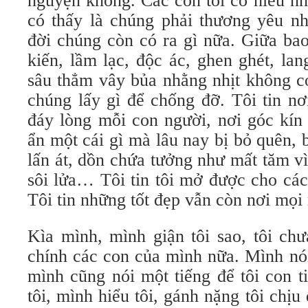
nguyện không. Các con tôi có hiểu n
có thấy là chúng phải thương yêu n
đời chúng còn có ra gì nữa. Giữa bao
kiến, lầm lạc, độc ác, ghen ghét, la
sâu thẳm vây bủa nhằng nhịt không 
chúng lấy gì để chống đỡ. Tôi tin nơ
đáy lòng mỗi con người, nơi góc kín
ẩn một cái gì mà lâu nay bị bỏ quên, 
lấn át, dồn chứa tưởng như mất tăm v
sôi lửa… Tôi tin tôi mở được cho các
Tôi tin những tốt đẹp vẫn còn nơi mọ
Kìa mình, mình giận tôi sao, tôi chư
chính các con của mình nữa. Mình nói 
mình cũng nói một tiếng để tôi con t
tôi, mình hiểu tôi, gánh nặng tôi chịu