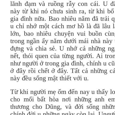
lãnh đạm và ruồng rẫy con cái. U đã
này từ khi nó chưa sinh ra, từ khi b
gia đình nữa. Bao nhiêu năm đã trải 
u chỉ nhớ một cách mơ hồ là đã lâu 
lớn, bao nhiêu chuyện vui buồn cùn
trong ngần ấy năm dưới mái nhà này 
đựng và chia sẻ. U nhớ cả những ngà
nết, thói quen của từng người. Ai tr
như người ở trong gia đình, chính u c
ở đây rồi chết ở đây. Tất cả những cá
này đều sống mật thiết với u.
Từ khi người mẹ ốm đến nay u thấy lo
cho mối bất hòa nơi những anh em,
thương cho Dũng, và đời sống nhữn
chính đời u những ngày còn lại. Ungườ