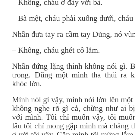
– Không, cháu ở đây với bà.
– Bà mệt, cháu phải xuống dưới, cháu 
Nhẫn đưa tay ra cầm tay Dũng, nó vùn
– Không, cháu ghét cô lắm.
Nhẫn đứng lặng thinh không nói gì. 
trong. Dũng một mình tha thủi ra 
khóc lớn.
Mình nói gì vậy, mình nói lớn lên một 
không nghe rõ gì cả, chừng như ai bịt 
với mình. Tôi chỉ muốn vậy, tôi muốn
lâu tôi chỉ mong gặp mình mà chẳng t
ơ với tôi vậy. Gặp mình tôi mừng lắm