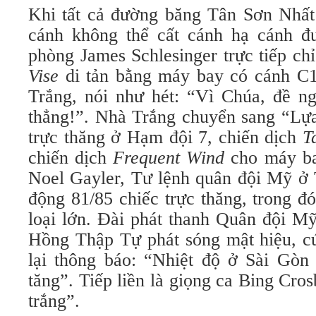
Khi tất cả đường băng Tân Sơn Nhất
cánh không thể cất cánh hạ cánh đ
phòng James Schlesinger trực tiếp ch
Vise
di tản bằng máy bay có cánh C
Trắng, nói như hét: “Vì Chúa, đề n
thẳng!”. Nhà Trắng chuyển sang “Lựa
trực thăng ở Hạm đội 7, chiến dịch
T
chiến dịch
Frequent Wind
cho máy ba
Noel Gayler, Tư lệnh quân đội Mỹ ở
động 81/85 chiếc trực thăng, trong đ
loại lớn. Đài phát thanh Quân đội M
Hồng Thập Tự phát sóng mật hiệu, c
lại thông báo: “Nhiệt độ ở Sài Gòn
tăng”. Tiếp liền là giọng ca Bing Cros
trắng”.