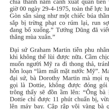
chia thành năm cánh xuất quân tiến
giờ 00 ngày 29-4-1975, toàn thể lực l
Gòn sẵn sàng như một chiếc búa thần
sắp bị trừng phạt co rúm lại, run s
đang bổ xuống.” Tướng Dũng đã viết
thắng mùa xuân.”
Đại sứ Graham Martin tiễn phu nhân
khi không thể lùi được nữa. Cầm chịc
muốn người Mỹ ra đi thong thả, trán
hỗn loạn “làm mất mặt nước Mỹ”. Ma
đại sứ, bà Dorothy Martin mà mọi 
gọi là Dottie, không được đóng gói
trông thấy sẽ đồn ầm lên: “Ông bà 
Dottie chỉ được 11 phút chuẩn bị, vừ
lên máy bay. Cập rập vội vàng bà 