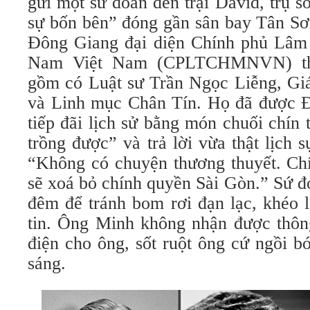
gửi một sứ đoàn đến trại David, trụ 
sự bốn bên” đóng gần sân bay Tân Sơ
Đông Giang đại diện Chính phủ Lâm
Nam Việt Nam (CPLTCHMNVN) thư
gồm có Luật sư Trần Ngọc Liễng, G
và Linh mục Chân Tín. Họ đã được 
tiếp đãi lịch sử bằng món chuối chín
trồng được” và trả lời vừa thật lịch 
“Không có chuyện thương thuyết. C
sẽ xoá bỏ chính quyền Sài Gòn.” Sứ 
đêm để tránh bom rơi đạn lạc, khéo l
tin. Ông Minh không nhận được thông
điện cho ông, sốt ruột ông cứ ngồi b
sáng.