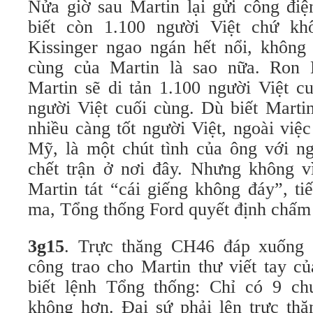
Nửa giờ sau Martin lại gửi công đi
biết còn 1.100 người Việt chứ kh
Kissinger ngao ngán hết nổi, không 
cùng của Martin là sao nữa. Ron 
Martin sẽ di tản 1.100 người Việt c
người Việt cuối cùng. Dù biết Marti
nhiều càng tốt người Việt, ngoài việ
Mỹ, là một chút tình của ông với ng
chết trận ở nơi đây. Nhưng không 
Martin tát “cái giếng không đáy”, ti
ma, Tổng thống Ford quyết định chấm 
3
g
15
. Trực thăng CH46 đáp xuống s
công trao cho Martin thư viết tay c
biết lệnh Tổng thống: Chỉ có 9 ch
không hơn. Đại sứ phải lên trực thă