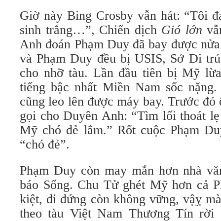
Giờ này Bing Crosby vẫn hát: “Tôi 
sinh trắng…”, Chiến dịch
Gió lớn
vẫ
Anh đoán Phạm Duy đã bay được nửa
và Phạm Duy đều bị USIS, Sở Di trú
cho nhỡ tàu. Lần đầu tiên bị Mỹ lừa
tiếng bậc nhất Miền Nam sốc nặng
cũng leo lên được máy bay. Trước đó ô
gọi cho Duyên Anh: “Tìm lối thoát lẹ
Mỹ chó đẻ lắm.” Rốt cuộc Phạm Duy
“chó đẻ”.
Phạm Duy còn may mắn hơn nhà vă
báo Sống. Chu Tử ghét Mỹ hơn cả P
kiệt, đi đứng còn không vững, vậỵ m
theo tàu Việt Nam Thương Tín rời