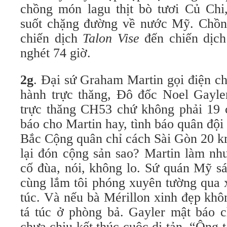
chồng món lagu thịt bò tươi Củ Chi
suốt chặng đường về nước Mỹ. Chồng
chiến dịch
Talon Vise
đến chiến dịc
nghét 74 giờ.
2g
. Đại sứ Graham Martin gọi điện ch
hành trực thăng, Đô đốc Noel Gayle
trực thăng CH53 chứ không phải 19
báo cho Martin hay, tình báo quân độ
Bắc Cộng quân chỉ cách Sài Gòn 20 km
lại đón cộng sản sao? Martin làm nh
cố đùa, nói, không lo. Sứ quán Mỹ s
cùng lắm tôi phóng xuyên tường qua x
túc. Và nếu bà Mérillon xinh đẹp khôn
tá túc ở phòng bả. Gayler mật báo c
chưa chịu kết thúc cuộc di tản, “Ông t