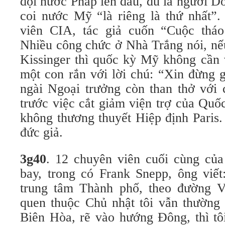
đội nước Pháp lên đầu, dù là người D
coi nước Mỹ “là riêng là thứ nhất”.
viên CIA, tác giả cuốn “Cuộc tháo
Nhiều công chức ở Nhà Trắng nói, nế
Kissinger thì quốc kỳ Mỹ không cần 
một con rắn với lời chú: “Xin đừng 
ngài Ngoại trưởng còn than thở với 
trước việc cắt giảm viện trợ của Quố
không thương thuyết Hiệp định Paris.
đức giả.
3g40
. 12 chuyên viên cuối cùng củ
bay, trong có Frank Snepp, ông viế
trung tâm Thành phố, theo đường 
quen thuộc Chủ nhật tôi vẫn thường
Biên Hòa, rẽ vào hướng Đông, thì tô