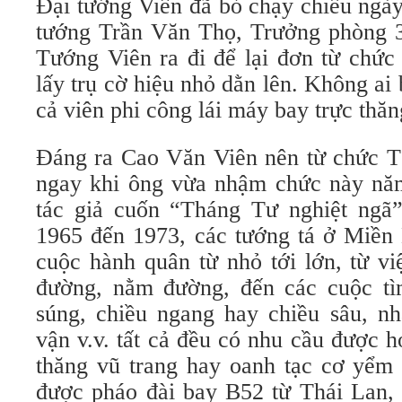
Đại tướng Viên đã bỏ chạy chiều ngà
tướng Trần Văn Thọ, Trưởng phòng 
Tướng Viên ra đi để lại đơn từ chức 
lấy trụ cờ hiệu nhỏ dằn lên. Không ai 
cả viên phi công lái máy bay trực thă
Đáng ra Cao Văn Viên nên từ chức 
ngay khi ông vừa nhậm chức này năm
tác giả cuốn “Tháng Tư nghiệt ngã
1965 đến 1973, các tướng tá ở Miền 
cuộc hành quân từ nhỏ tới lớn, từ vi
đường, nằm đường, đến các cuộc tì
súng, chiều ngang hay chiều sâu, nh
vận v.v. tất cả đều có nhu cầu được h
thăng vũ trang hay oanh tạc cơ yểm 
được pháo đài bay B52 từ Thái Lan,