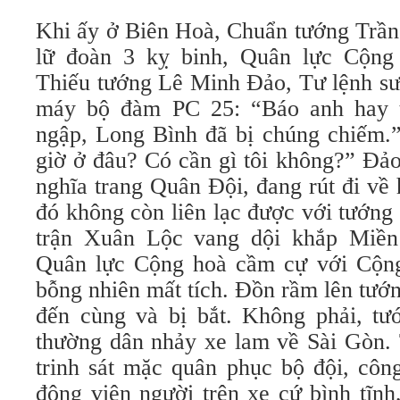
Khi ấy ở Biên Hoà, Chuẩn tướng Trần
lữ đoàn 3 kỵ binh, Quân lực Cộng
Thiếu tướng Lê Minh Đảo, Tư lệnh sư
máy bộ đàm PC 25: “Báo anh hay tô
ngập, Long Bình đã bị chúng chiếm.”
giờ ở đâu? Có cần gì tôi không?” Ðảo
nghĩa trang Quân Ðội, đang rút đi v
đó không còn liên lạc được với tướn
trận Xuân Lộc vang dội khắp Miền
Quân lực Cộng hoà cầm cự với Cộng
bỗng nhiên mất tích. Đồn rầm lên tướ
đến cùng và bị bắt. Không phải, tư
thường dân nhảy xe lam về Sài Gòn. 
trinh sát mặc quân phục bộ đội, công
động viên người trên xe cứ bình tĩn