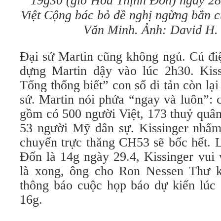
19g30 (giờ Hoa Thịnh Đốn) ngày 28.
Việt Cộng bác bỏ đề nghị ngừng bắn 
Văn Minh. Ảnh: David H. 
Đại sứ Martin cũng không ngủ. Cú điệ
dựng Martin dậy vào lúc 2h30. Kis
Tổng thống biết” con số di tản còn lại
sứ. Martin nói phứa “ngay và luôn”: 
gồm có 500 người Việt, 173 thuỷ quâ
53 người Mỹ dân sự. Kissinger nhẩm 
chuyến trực thăng CH53 sẽ bốc hết. 
Đốn là 14g ngày 29.4, Kissinger vui 
là xong, ông cho Ron Nessen Thư k
thông báo cuộc họp báo dự kiến lúc 1
16g.