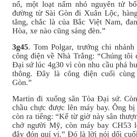
nổ, một loạt nấm nhỏ nguyên tử bố
đường từ Sài Gòn đi Xuân Lộc, hàng 
tăng, chắc là của Bắc Việt Nam, đan
Hòa, xe nào cũng sáng đèn.”
3g45
. Tom Polgar, trưởng chi nhánh
công điện về Nhà Trắng: “Chúng tôi 
Đại sứ lúc 4g30 vì còn nhu cầu phá h
thông. Đây là công điện cuối cùng
Gòn.”
Martin đi xuống sân Tòa Đại sứ. Còn
chầu chực được lên máy bay. Ông bị 
còn ra tiếng: “Kể từ giờ này sân th
chở người Mỹ, còn máy bay CH53 l
đây đón quí vị.” Đó là lời nói dối cu