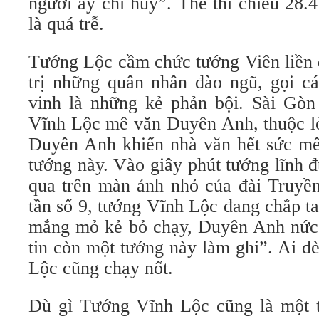
người ấy chỉ huy”.
Thế thì chiều 28.
là quá trễ.
Tướng Lộc cầm chức tướng Viên liền 
trị những quân nhân đào ngũ, gọi c
vinh là những kẻ phản bội. Sài Gòn 
Vĩnh Lộc mê văn Duyên Anh, thuộc lò
Duyên Anh khiến nhà văn hết sức mến
tướng này. Vào giây phút tướng lĩnh đ
qua trên màn ảnh nhỏ của đài Truyề
tần số 9, tướng Vĩnh Lộc đang chắp tay
mắng mỏ kẻ bỏ chạy, Duyên Anh nức
tin còn một tướng này làm ghi”. Ai d
Lộc cũng chạy nốt.
Dù gì Tướng Vĩnh Lộc cũng là một t