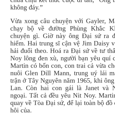
không đáy.”
Vừa xong câu chuyện với Gayler, M
chạy bộ về đường Phùng Khắc Kh
chuyện gì. Giờ này ông Đại sứ ra 
hiểm. Hai trung sĩ cận vệ Jim Daisy 
hải đuổi theo. Hoá ra Đại sứ về tư th
Noy lông đen xù, người bạn yêu quí c
Martin có bốn con, con trai cả vừa chế
nuôi Glen Dill Mann, trung uý lái m
trận ở Tây Nguyên năm 1965, khi ông
Lan. Còn hai con gái là Janet và 
ngoại. Tất cả đều yêu Nit Noy. Mart
quay về Tòa Đại sứ, để lại toàn bộ đồ
hôi của.