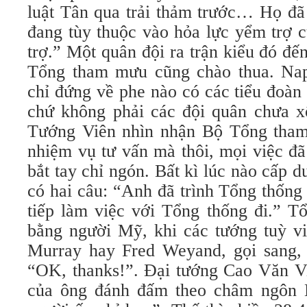
luật Tân qua trải thảm trước… Họ đã
đang tùy thuộc vào hỏa lực yểm trợ 
trợ.” Một quân đội ra trận kiểu đó đ
Tổng tham mưu cũng chào thua. Nap
chỉ đứng về phe nào có các tiểu đoàn
chứ không phải các đội quân chưa xô
Tướng Viên nhìn nhận Bộ Tổng tham
nhiệm vụ tư vấn mà thôi, mọi việc đ
bắt tay chỉ ngón. Bất kì lúc nào cấp d
có hai câu: “Anh đã trình Tổng thống
tiếp làm việc với Tổng thống đi.” T
bằng người Mỹ, khi các tướng
tuỳ v
Murray hay Fred Weyand, gọi sang, ô
“OK, thanks!”. Đại tướng Cao Văn Vi
của ông đánh đấm theo châm ngôn H