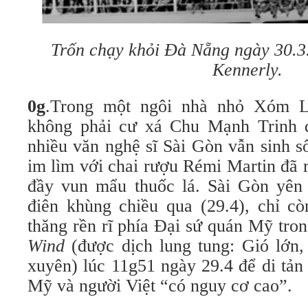
Trốn chạy khỏi Đà Nẵng ngày 30.3
Kennerly.
0g
.Trong một ngôi nhà nhỏ Xóm 
không phải cư xá Chu Mạnh Trinh 
nhiều văn nghệ sĩ Sài Gòn vẫn sinh 
im lìm với chai rượu Rémi Martin đã r
đầy vun mẩu thuốc lá. Sài Gòn yên 
điên khùng chiều qua (29.4), chỉ cò
thăng rền rĩ phía Đại sứ quán Mỹ tro
Wind
(được dịch lung tung: Gió lớn,
xuyên) lúc 11g51 ngày 29.4 để di tản
Mỹ và người Việt “có nguy cơ cao”.