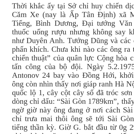
Thời khắc ấy tại Sở chỉ huy chiến d
Căm Xe (nay là Ấp Tân Định) xã 
Tiếng, Bình Dương, Đại tướng Văn
thuốc uống rượu nhưng không say k
như Duyên Anh. Tướng Dũng và các 
phấn khích. Chưa khi nào các ông ra 
chiến thuật” của quân lực Cộng hòa 
tấn công của bộ đội. Ngày 5.2.1975
Antonov 24 bay vào Đồng Hới, khởi
ông còn nhìn thấy nơi giáp ranh Hà N
quốc lộ 1, cây cột cây số đã tróc sơ
dòng chỉ dấu: “Sài Gòn 1789km”, thấy
ngờ giờ này ông đang ở nơi cách Sà
chỉ trưa mai thôi ông sẽ tới Sài Gò
tiếng thần kỳ. Giờ G. bắt đầu từ 0g 