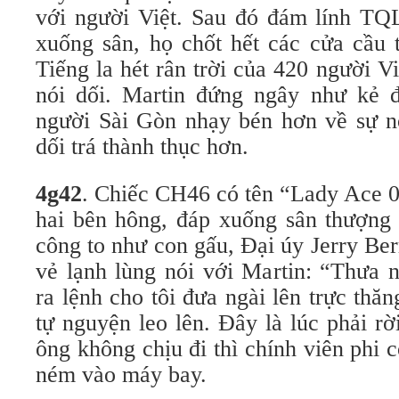
với người Việt. Sau đó đám lính TQL
xuống sân, họ chốt hết các cửa cầu 
Tiếng la hét rân trời của 420 người Vi
nói dối. Martin đứng ngây như kẻ đ
người Sài Gòn nhạy bén hơn về sự n
dối trá thành thục hơn.
4
g
42
. Chiếc CH46 có tên “Lady Ace 0
hai bên hông, đáp xuống sân thượng 
công to như con gấu,
Đại úy Jerry Ber
vẻ lạnh lùng nói với Martin: “Thưa 
ra lệnh cho tôi đưa ngài lên trực thă
tự nguyện leo lên. Đây là lúc phải rờ
ông không chịu đi thì chính viên phi 
ném vào máy bay.