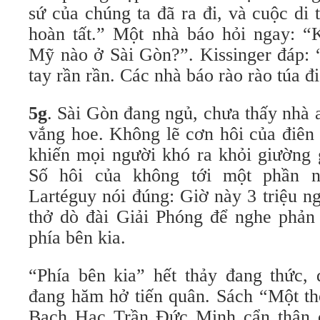
sứ của chúng ta đã ra đi, và cuộc di 
hoàn tất.” Một nhà báo hỏi ngay: 
Mỹ nào ở Sài Gòn?”. Kissinger đáp: 
tay rần rần. Các nhà báo rào rào túa đi 
5g
. Sài Gòn đang ngủ, chưa thấy nhà
vắng hoe. Không lẽ cơn hôi của điên
khiến mọi người khó ra khỏi giường 
Số hôi của không tới một phần n
Lartéguy nói đúng: Giờ này 3 triệu n
thở dò đài Giải Phóng để nghe phản
phía bên kia.
“Phía bên kia” hết thảy đang thức,
đang hăm hở tiến quân. Sách “Một th
Bạch Hạc Trần Đức Minh cẩn thận c