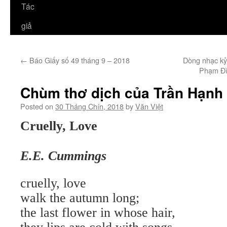
Tác
giả
←
Báo Giấy số 49 tháng 9 – 2018
Dòng nhạc kỷ
Phạm Đì
Chùm thơ dịch của Trần Hạnh 
Posted on
30 Tháng Chín, 2018
by
Văn Việt
Cruelly, Love
E.E. Cummings
cruelly, love
walk the autumn long;
the last flower in whose hair,