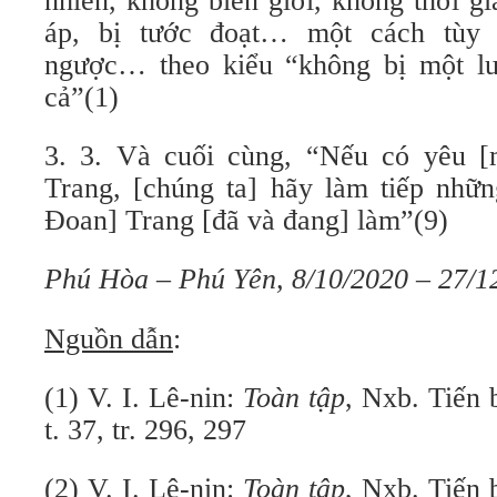
nhiên, không biên giới, không thời g
áp, bị tước đoạt… một cách tùy 
ngược… theo kiểu “không bị một lu
cả”(1)
3. 3. Và cuối cùng, “Nếu có yêu 
Trang, [chúng ta] hãy làm tiếp nhữ
Đoan] Trang [đã và đang] làm”(9)
Phú Hòa – Phú Yên, 8/10/2020 – 27/1
Nguồn dẫn
:
(1) V. I. Lê-nin:
Toàn tập
, Nxb. Tiến 
t. 37, tr. 296, 297
(2) V. I. Lê-nin:
Toàn tập
, Nxb. Tiến 