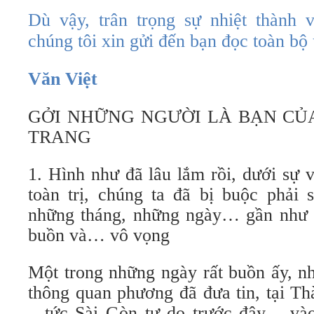
Dù vậy, trân trọng sự nhiệt thành 
chúng tôi xin gửi đến bạn đọc toàn bộ
Văn Việt
GỞI NHỮNG NGƯỜI LÀ BẠN CỦ
TRANG
1. Hình như đã lâu lắm rồi, dưới sự 
toàn trị, chúng ta đã bị buộc phải
những tháng, những ngày… gần như c
buồn và… vô vọng
Một trong những ngày rất buồn ấy, n
thông quan phương đã đưa tin, tại T
– tức Sài Gòn tự do trước đây – và