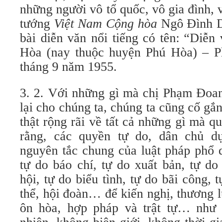
những người vô tổ quốc, vô gia đình,
tướng
Việt Nam Cộng hòa
Ngô Đình D
bài diễn văn nổi tiếng có tên: “Diễ
Hòa (nay thuộc huyện Phú Hòa) – P
tháng 9 năm 1955.
3. 2. Với những gì mà chị Phạm Đoan
lại cho chúng ta, chúng ta cũng cố gắ
thật rộng rãi về tất cả những gì mà q
rằng, các quyền tự do, dân chủ d
nguyên tắc chung của luật pháp phổ q
tự do báo chí, tự do xuất bản, tự do
hội, tự do biểu tình, tự do bãi công, 
thể, hội đoàn… để kiến nghị, thương 
ôn hòa, hợp pháp và trật tự… như 