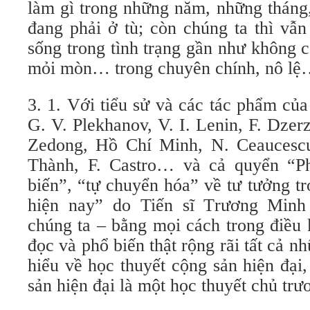
làm gì trong những năm, những tháng
đang phải ở tù; còn chúng ta thì vẫn
sống trong tình trạng gần như không cò
mỏi mòn… trong chuyên chính, nô l
3. 1. Với tiểu sử và các tác phẩm củ
G. V. Plekhanov, V. I. Lenin, F. Dzerz
Zedong, Hồ Chí Minh, N. Ceaucescu
Thành, F. Castro… và cả quyển “Ph
biến”, “tự chuyển hóa” về tư tưởng t
hiện nay” do Tiến sĩ Trương Minh
chúng ta – bằng mọi cách trong điều 
đọc và phổ biến thật rộng rãi tất cả n
hiểu về học thuyết cộng sản hiện đại
sản hiện đại là một học thuyết chủ trư