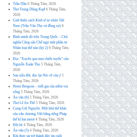
Trần Dần
6 Tháng Tám, 2026
Thơ Trung Dũng Kqđ
6 Tháng Tám,
2026
Giới thiệu sách
Kinh tế tư nhân Việt
Nam
(Trần Văn Thọ và đồng sự)
6
Tháng Tám, 2026
Bình minh đỏ trên Trung Quốc – Chủ
nghĩa Cộng sản Chế ngự một phần tư
Nhân loại thế nào (kỳ 2)
6 Tháng Tám,
2026
Đọc “Xuyên qua mọi chiến tuyến” của
Nguyễn Xuân Thọ
5 Tháng Tám,
2026
Sau nửa đời, đọc lại
Nẻo về của ý
5
Tháng Tám, 2026
Henri Bergson – triết gia của niềm vui
sống
5 Tháng Tám, 2026
Án văn (6)
5 Tháng Tám, 2026
Thơ Lê An Thế
5 Tháng Tám, 2026
Cung Giũ Nguyên: Một khả thể khác
của văn chương Việt bằng tiếng Pháp
thế kỉ hai mươi
4 Tháng Tám, 2026
Hội hè
4 Tháng Tám, 2026
Án văn (5)
4 Tháng Tám, 2026
Khi thực tại trở thành đức tin cuối