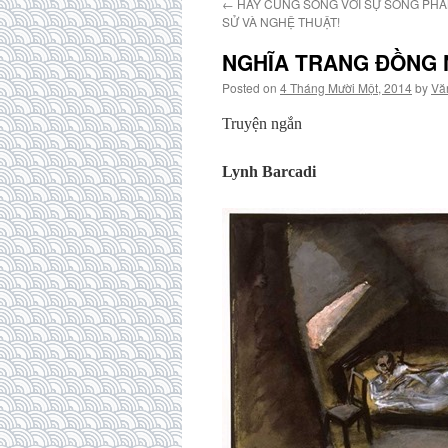
←
HÃY CÙNG SỐNG VỚI SỰ SÒNG PHẲ
SỬ VÀ NGHỆ THUẬT!
NGHĨA TRANG ĐỒNG 
Posted on
4 Tháng Mười Một, 2014
by
Vă
Truyện ngắn
Lynh Barcadi