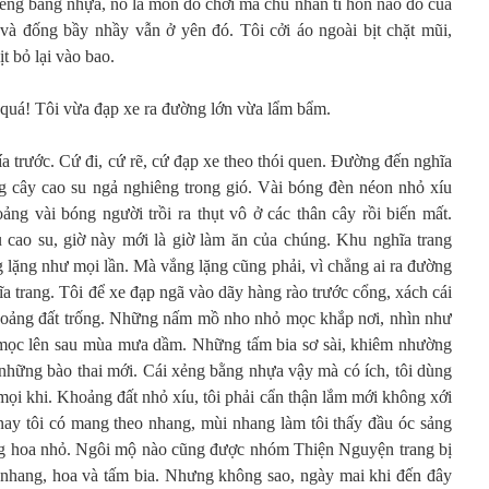
i xẻng bằng nhựa, nó là món đồ chơi mà chủ nhân tí hon nào đó của
 và đống bầy nhầy vẫn ở yên đó. Tôi cởi áo ngoài bịt chặt mũi,
t bỏ lại vào bao.
 quá! Tôi vừa đạp xe ra đường lớn vừa lẩm bẩm.
 trước. Cứ đi, cứ rẽ, cứ đạp xe theo thói quen. Đường đến nghĩa
g cây cao su ngả nghiêng trong gió. Vài bóng đèn néon nhỏ xíu
ảng vài bóng người trồi ra thụt vô ở các thân cây rồi biến mất.
 cao su, giờ này mới là giờ làm ăn của chúng. Khu nghĩa trang
ng lặng như mọi lần. Mà vắng lặng cũng phải, vì chẳng ai ra đường
hĩa trang. Tôi để xe đạp ngã vào dãy hàng rào trước cổng, xách cái
khoảng đất trống. Những nấm mồ nho nhỏ mọc khắp nơi, nhìn như
mọc lên sau mùa mưa dầm. Những tấm bia sơ sài, khiêm nhường
 những bào thai mới. Cái xẻng bằng nhựa vậy mà có ích, tôi dùng
 mọi khi. Khoảng đất nhỏ xíu, tôi phải cẩn thận lắm mới không xới
ay tôi có mang theo nhang, mùi nhang làm tôi thấy đầu óc sảng
ông hoa nhỏ. Ngôi mộ nào cũng được nhóm Thiện Nguyện trang bị
 nhang, hoa và tấm bia. Nhưng không sao, ngày mai khi đến đây