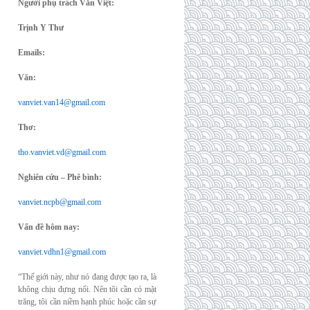
Người phụ trách Văn Việt:
Trịnh Y Thư
Emails:
Văn:
vanviet.van14@gmail.com
Thơ:
tho.vanviet.vd@gmail.com
Nghiên cứu – Phê bình:
vanviet.ncpb@gmail.com
Vấn đề hôm nay:
vanviet.vdhn1@gmail.com
“Thế giới này, như nó đang được tạo ra, là
không chịu đựng nổi. Nên tôi cần có mặt
trăng, tôi cần niềm hạnh phúc hoặc cần sự