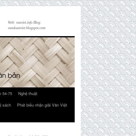
Web: vanviet.info Blog:
vandoanviet.blogspot.com
 54-75
Nghệ thuật
ệ sách
Phát biểu nhận giải Văn Việt