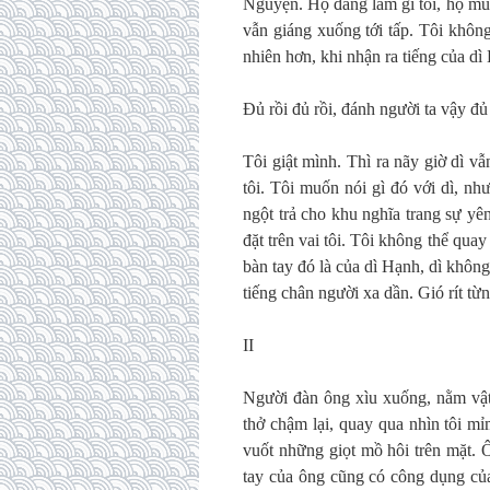
Nguyện. Họ đang làm gì tôi, họ muố
vẫn giáng xuống tới tấp. Tôi không
nhiên hơn, khi nhận ra tiếng của d
Đủ rồi đủ rồi, đánh người ta vậy đủ 
Tôi giật mình. Thì ra nãy giờ dì v
tôi. Tôi muốn nói gì đó với dì, n
ngột trả cho khu nghĩa trang sự yê
đặt trên vai tôi. Tôi không thể quay
bàn tay đó là của dì Hạnh, dì không 
tiếng chân người xa dần. Gió rít từ
II
Người đàn ông xìu xuống, nằm vật
thở chậm lại, quay qua nhìn tôi m
vuốt những giọt mồ hôi trên mặt. 
tay của ông cũng có công dụng của 