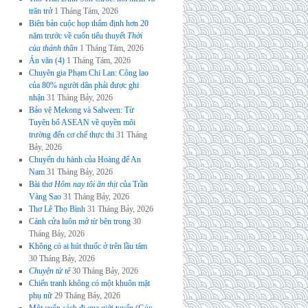
trăn trở
1 Tháng Tám, 2026
Biên bản cuộc họp thẩm định hơn 20
năm trước về cuốn tiểu thuyết
Thời
của thánh thần
1 Tháng Tám, 2026
Án văn (4)
1 Tháng Tám, 2026
Chuyên gia Phạm Chi Lan: Công lao
của 80% người dân phải được ghi
nhận
31 Tháng Bảy, 2026
Bảo vệ Mekong và Salween: Từ
Tuyên bố ASEAN về quyền môi
trường đến cơ chế thực thi
31 Tháng
Bảy, 2026
Chuyến du hành của Hoàng đế An
Nam
31 Tháng Bảy, 2026
Bài thơ
Hôm nay tôi ăn thịt
của Trần
Vàng Sao
31 Tháng Bảy, 2026
Thơ Lê Thọ Bình
31 Tháng Bảy, 2026
Cánh cửa luôn mở từ bên trong
30
Tháng Bảy, 2026
Không có ai hút thuốc ở trên lầu tám
30 Tháng Bảy, 2026
Chuyện tử tế
30 Tháng Bảy, 2026
Chiến tranh không có một khuôn mặt
phụ nữ
29 Tháng Bảy, 2026