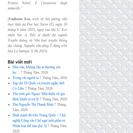
Premio Nobel. È l’invasione
degli
imbecilli.”
(
Umberto Eco
,
trích từ bài phỏng vấn
thực hiện tại Đại học Turin (Ý), ngày 10
tháng 6
năm 2015, ngay sau khi U. Eco
nhận học vị Tiến sĩ danh dự ngành
Truyền thông và
Văn hoá truyền thông
đại chúng. Nguyên văn tiếng Ý đăng trên
báo La Stampa
11.06.2015
)
Bài viết mới
Nhà văn, không cần ai thương xót
họ…
7 Tháng Tám, 2026
Trong cõi người ta
7 Tháng Tám, 2026
Tạp chí Tổ Quốc và truyện ngắn
Anh
Cò Lấm
7 Tháng Tám, 2026
Thư tình gửi Ngoại
: Một thiên sử gia
đình khiến ta rơi lệ
7 Tháng Tám, 2026
Thơ Nguyễn Thị Thanh Bình
7 Tháng
Tám, 2026
Bình minh đỏ trên Trung Quốc – Chủ
nghĩa Cộng sản Chế ngự một phần tư
Nhân loại thế nào (kỳ 3)
7 Tháng Tám,
2026