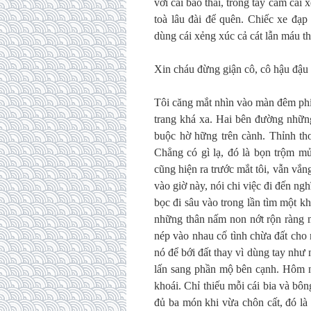
với cái bào thai, trong tay cầm cá
toà lâu đài để quên. Chiếc xe đạp
dùng cái xẻng xúc cả cát lẫn máu thị
Xin cháu đừng giận cô, cô hậu đậu
Tôi căng mắt nhìn vào màn đêm phía
trang khá xa. Hai bên đường nhữn
buộc hờ hững trên cành. Thỉnh tho
Chẳng có gì lạ, đó là bọn trộm mủ
cũng hiện ra trước mắt tôi, vẫn vắ
vào giờ này, nói chi việc đi đến ng
bọc đi sâu vào trong lần tìm một 
những thân nấm non nớt rộn ràng 
nép vào nhau cố tình chừa đất cho
nó để bới đất thay vì dùng tay như
lấn sang phần mộ bên cạnh. Hôm n
khoái. Chỉ thiếu mỗi cái bia và b
đủ ba món khi vừa chôn cất, đó là