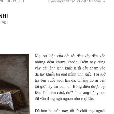
NG TRƯỚC LỊCH
Tuyên truyền đến người Việt hải ngoại?
→
NHI
n Việt
Mọi sự kiện của đời tôi đều xảy đến vào
những đêm khuya khoắc. Đêm nay cũng
vậy, cái lành lạnh khác lạ từ đâu chạm vào
da tay khiến tôi giật mình tỉnh giấc. Tôi giở
tay lên vuốt vuốt làn da. Chẳng có ai bên
tôi giờ này trừ con tôi. Bóng điện được bật
lên. Tôi mỉm cười, dưới ánh sáng trắng con
tôi vẫn đang ngủ ngoan như mọi lần.
Đã hơn ba tuần nay, tôi từ chối mọi người