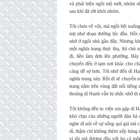
và phát hiện ngôi mộ mới, nhóm sẽ
sau khi đã rời khỏi nhóm.
Tôi chưa về vội, mà ngồi bệt xuốn
mịt như đoạn đường lúc đầu. Hồi 
nhờ ở ngôi nhà gần đây. Nhưng khi
một nghĩa trang thực thụ, thì chủ
đi, liền làm đơn lên phường. Bây
chuyển đến ở tạm nơi khác cho chắc
càng dễ sợ hơn. Tôi nhớ đến dì Hạ
nghĩa trang này. Rồi dì sẽ chuyển
trang nằm trên vùng đất nổi tiếng 
thoảng dì Hạnh vẫn bị nhắc nhở di 
Tôi không đến tu viện xin gặp dì Hạn
khó chịu của những người đàn bà đ
nghe dì nói về sự sống quí giá mà
dì, thậm chí không thèm xếp hàng n
vì tôi mà đương đầu với họ cả một 