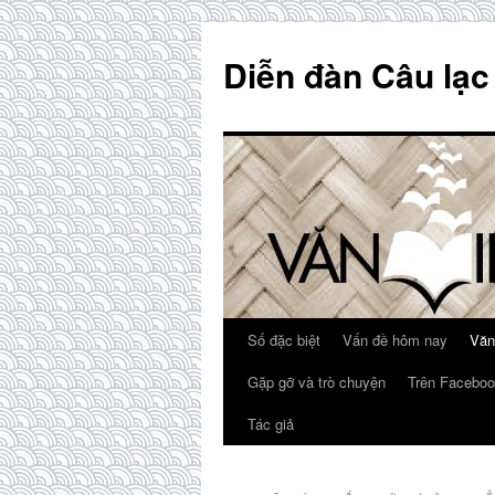
Skip
to
Diễn đàn Câu lạc
content
Số đặc biệt
Vấn đề hôm nay
Văn
Gặp gỡ và trò chuyện
Trên Faceboo
Tác giả