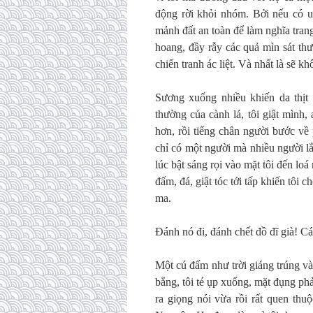
động rời khỏi nhóm. Bởi nếu có u
mảnh đất an toàn để làm nghĩa tra
hoang, đầy rẫy các quả mìn sát th
chiến tranh ác liệt. Và nhất là sẽ k
Sương xuống nhiều khiến da thịt t
thường của cành lá, tôi giật mình,
hơn, rồi tiếng chân người bước về 
chỉ có một người mà nhiều người lắ
lúc bật sáng rọi vào mặt tôi đến loá
đấm, đá, giật tóc tới tấp khiến tôi 
ma.
Đánh nó đi, đánh chết đồ đĩ già! Cá
Một cú đấm như trời giáng trúng và
bằng, tôi té ụp xuống, mặt đụng phả
ra giọng nói vừa rồi rất quen thuộ