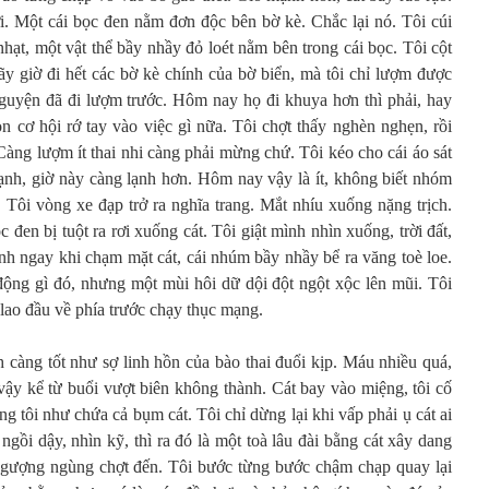
 bời. Một cái bọc đen nằm đơn độc bên bờ kè. Chắc lại nó. Tôi cúi
ạt, một vật thể bầy nhầy đỏ loét nằm bên trong cái bọc. Tôi cột
Nãy giờ đi hết các bờ kè chính của bờ biển, mà tôi chỉ lượm được
guyện đã đi lượm trước. Hôm nay họ đi khuya hơn thì phải, hay
n cơ hội rớ tay vào việc gì nữa. Tôi chợt thấy nghèn nghẹn, rồi
àng lượm ít thai nhi càng phải mừng chứ. Tôi kéo cho cái áo sát
ạnh, giờ này càng lạnh hơn. Hôm nay vậy là ít, không biết nhóm
Tôi vòng xe đạp trở ra nghĩa trang. Mắt nhíu xuống nặng trịch.
 đen bị tuột ra rơi xuống cát. Tôi giật mình nhìn xuống, trời đất,
h ngay khi chạm mặt cát, cái nhúm bầy nhầy bể ra văng toè loe.
ộng gì đó, nhưng một mùi hôi dữ dội đột ngột xộc lên mũi. Tôi
lao đầu về phía trước chạy thục mạng.
 càng tốt như sợ linh hồn của bào thai đuổi kịp. Máu nhiều quá,
vậy kể từ buổi vượt biên không thành. Cát bay vào miệng, tôi cố
g tôi như chứa cả bụm cát. Tôi chỉ dừng lại khi vấp phải ụ cát ai
ồi dậy, nhìn kỹ, thì ra đó là một toà lâu đài bằng cát xây dang
 ngượng ngùng chợt đến. Tôi bước từng bước chậm chạp quay lại