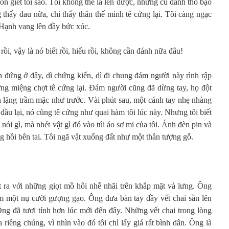
n giết tôi sao. Tôi không thể la lên được, những cú đánh thô bạo
 thấy đau nữa, chỉ thấy thân thể mình tê cứng lại. Tôi càng ngạc
ì Hạnh vang lên đầy bức xúc.
rồi, vậy là nó biết rồi, hiểu rồi, không cần đánh nữa đâu!
ẫn đứng ở đây, dì chứng kiến, dì đi chung đám người này rình rập
hưng miệng chợt tê cứng lại. Đám người cũng đã dừng tay, họ đột
n lặng trầm mặc như trước. Vài phút sau, một cánh tay nhẹ nhàng
 đầu lại, nó cũng tê cứng như quai hàm tôi lúc này. Nhưng tôi biết
nói gì, mà nhét vật gì đó vào túi áo sơ mi của tôi. Ánh đèn pin và
ng hồi bên tai. Tôi ngã vật xuống đất như một thân tượng gỗ.
 ra với những giọt mồ hôi nhễ nhãi trên khắp mặt và lưng. Ông
ỉm một nụ cười gượng gạo. Ông đưa bàn tay đầy vết chai sần lên
Ông đã tươi tỉnh hơn lúc mới đến đây. Những vết chai trong lòng
riêng chúng, vì nhìn vào đó tôi chỉ lấy giá rất bình dân. Ông là