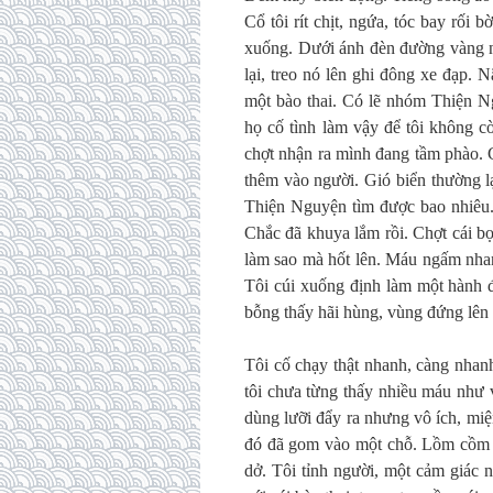
Cổ tôi rít chịt, ngứa, tóc bay rối
xuống. Dưới ánh đèn đường vàng nh
lại, treo nó lên ghi đông xe đạp. 
một bào thai. Có lẽ nhóm Thiện N
họ cố tình làm vậy để tôi không cò
chợt nhận ra mình đang tầm phào. C
thêm vào người. Gió biển thường l
Thiện Nguyện tìm được bao nhiêu. 
Chắc đã khuya lắm rồi. Chợt cái bọc
làm sao mà hốt lên. Máu ngấm nhan
Tôi cúi xuống định làm một hành đ
bỗng thấy hãi hùng, vùng đứng lên 
Tôi cố chạy thật nhanh, càng nhanh
tôi chưa từng thấy nhiều máu như 
dùng lưỡi đẩy ra nhưng vô ích, miện
đó đã gom vào một chỗ. Lồm cồm ng
dở. Tôi tỉnh người, một cảm giác