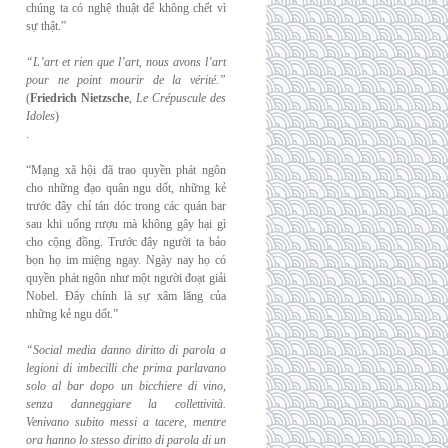
chúng ta có nghệ thuật để không chết vì
sự thật.”
“L’art et rien que l’art, nous avons l’art
pour ne point mourir de la vérité.”
(
Friedrich
Nietzsche
,
Le Crépuscule des
Idoles
)
.
“Mạng xã hội đã trao quyền phát ngôn
cho những đạo quân ngu dốt, những kẻ
trước đây chỉ tán dóc trong các quán bar
sau khi uống rượu mà không gây hại gì
cho cộng đồng. Trước đây người ta bảo
bọn họ im miệng ngay. Ngày nay họ có
quyền phát ngôn như một người đoạt giải
Nobel. Đây chính là sự xâm lăng của
những kẻ ngu dốt.”
“Social media danno diritto di parola a
legioni di imbecilli che prima parlavano
solo al
bar dopo un bicchiere di vino,
senza danneggiare la collettività.
Venivano subito messi a
tacere, mentre
ora hanno lo stesso diritto di parola di un