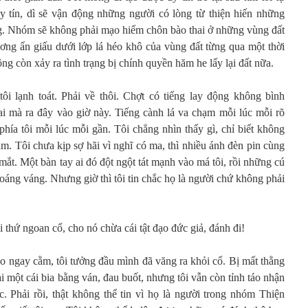
y tín, dì sẽ vận động những người có lòng từ thiện hiến những
ng. Nhóm sẽ không phải mạo hiểm chôn bào thai ở những vùng đất
ương ẩn giấu dưới lớp lá héo khô của vùng đất từng qua một thời
hông còn xảy ra tình trạng bị chính quyền hăm he lấy lại đất nữa.
ôi lạnh toát. Phải về thôi. Chợt có tiếng lay động không bình
 ai mà ra đây vào giờ này. Tiếng cành lá va chạm mỗi lúc mỗi rõ
phía tôi mỗi lúc mỗi gần. Tôi chẳng nhìn thấy gì, chỉ biết không
m. Tôi chưa kịp sợ hãi vì nghĩ có ma, thì nhiều ánh đèn pin cùng
 mắt. Một bàn tay ai đó đột ngột tát mạnh vào má tôi, rồi những cú
choáng váng. Nhưng giờ thì tôi tin chắc họ là người chứ không phải
i thứ ngoan cố, cho nó chừa cái tật đạo đức giả, đánh đi!
o ngay cằm, tôi tưởng đầu mình đã văng ra khỏi cổ. Bị mất thằng
i một cái bia bằng ván, đau buốt, nhưng tôi vẫn còn tỉnh táo nhận
c. Phải rồi, thật không thể tin vì họ là người trong nhóm Thiện