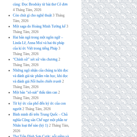
cùng: Đọc Brodsky từ bài thơ
Cô đơn
4 Tháng Tám, 2026
Còn chút gì cho nghệ thuật
3 Tháng
Tám, 2026
Một saga do Hoàng Minh Tường kể
3
Tháng Tám, 2026
Hai bản ngã trong một ngôn ngữ –
Linda Lê, Anna Moï và hai thi pháp
của kí ức Việt trong tiếng Pháp
3
Tháng Tám, 2026
“Chính sử” xét xử văn chương
2
Tháng Tám, 2026
Những ngộ nhận của chúng ta khi đọc
và đánh giá tác phẩm văn học, khi đọc
và đánh giá
Nỗi buồn chiến tranh
2
Tháng Tám, 2026
Một bản “xô-nát” thấu tâm can
2
Tháng Tám, 2026
Từ ký ức của phố đến ký ức của con
người
2 Tháng Tám, 2026
Bình minh đỏ trên Trung Quốc – Chủ
nghĩa Cộng sản Chế ngự một phần tư
Nhân loại thế nào (kỳ 1)
2 Tháng Tám,
2026
Thơ Trần Đình Sơn Cước: nỗi niềm và