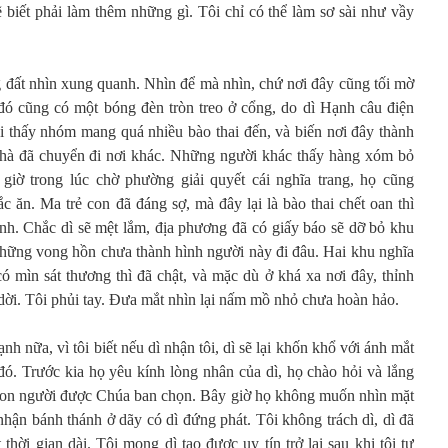
 biết phải làm thêm những gì. Tôi chỉ có thể làm sơ sài như vầy
g đất nhìn xung quanh. Nhìn để mà nhìn, chứ nơi đây cũng tối mờ
đó cũng có một bóng đèn tròn treo ở cổng, do dì Hạnh câu điện
 thấy nhóm mang quá nhiều bào thai đến, và biến nơi đây thành
 nhà đã chuyển đi nơi khác. Những người khác thấy hàng xóm bỏ
 giờ trong lúc chờ phường giải quyết cái nghĩa trang, họ cũng
 ăn. Ma trẻ con đã đáng sợ, mà đây lại là bào thai chết oan thì
nh. Chắc dì sẽ mệt lắm, địa phương đã có giấy báo sẽ dỡ bỏ khu
 những vong hồn chưa thành hình người này đi đâu. Hai khu nghĩa
có mìn sát thương thì đã chật, và mặc dù ở khá xa nơi đây, thỉnh
dời. Tôi phủi tay. Đưa mắt nhìn lại nấm mồ nhỏ chưa hoàn hảo.
h nữa, vì tôi biết nếu dì nhận tôi, dì sẽ lại khốn khổ với ánh mắt
ó. Trước kia họ yêu kính lòng nhân của dì, họ chào hỏi và lắng
 con người được Chúa ban chọn. Bây giờ họ không muốn nhìn mặt
hận bánh thánh ở dãy có dì đứng phát. Tôi không trách dì, dì đã
thời gian dài. Tôi mong dì tạo được uy tín trở lại sau khi tôi tự