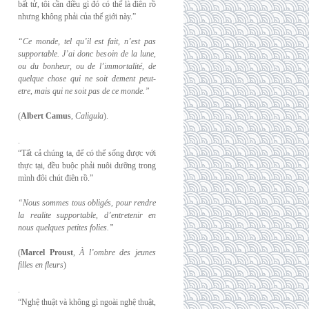
bất tử, tôi cần điều gì đó có thể là điên rồ
nhưng không phải của thế giới này.”
“Ce monde, tel qu’il est fait, n’est pas
supportable. J’ai donc besoin de la lune,
ou du
bonheur, ou de l’immortalité, de
quelque chose qui ne soit dement peut-
etre, mais qui
ne soit pas de ce monde.”
(
Albert Camus
,
Caligula
).
.
“Tất cả chúng ta, để có thể sống được với
thực tại, đều buộc phải nuôi dưỡng trong
mình đôi chút điên rồ.”
“Nous sommes tous obligés, pour rendre
la realite supportable, d’entretenir en
nous
quelques petites folies.”
(
Marcel Proust
,
À l’ombre des jeunes
filles en fleurs
)
.
“Nghệ thuật và không gì ngoài nghệ thuật,