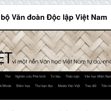
 bộ Văn đoàn Độc lập Việt Nam
Thơ
Nghiên cứu Phê bình
Tư liệu
Thảo luận
Văn học Miền Nam
k/Minds
Biếm họa
Thư bạn đọc
Media Văn Việt
Trao đổi
Trên k