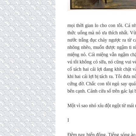
mọi thời gian lo cho con tôi. Cả 
thức uống mà nó ưa thích nhất. Vừa
nước trắng đục chảy ngược ra từ c
nhõng nhẽo, muốn được ngậm ti nh
miệng nó. Cái miệng vẫn ngậm chặt
vú tôi không có sữa, nó cũng vui v
cố tách hai cái lợi đang khít chặt
khi hai cái lợi bị tách ra. Tôi đưa 
cứng đờ. Chắc con tôi ngủ say quá
bên cạnh. Cánh cửa sổ trên gác lại b
Một vì sao nhỏ xíu đột ngột từ mái 
I
Đêm nay biển động. Tiếng sóng ào 