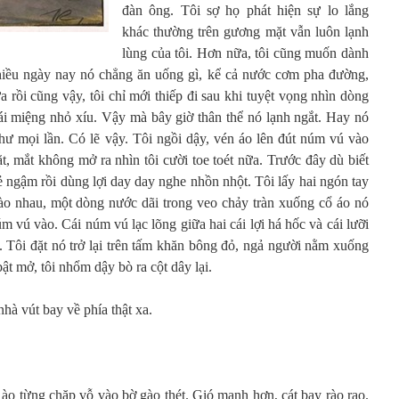
đàn ông. Tôi sợ họ phát hiện sự lo lắng
khác thường trên gương mặt vẫn luôn lạnh
lùng của tôi. Hơn nữa, tôi cũng muốn dành
nhiều ngày nay nó chẳng ăn uống gì, kể cả nước cơm pha đường,
 rồi cũng vậy, tôi chỉ mới thiếp đi sau khi tuyệt vọng nhìn dòng
ái miệng nhỏ xíu. Vậy mà bây giờ thân thể nó lạnh ngắt. Hay nó
ư mọi lần. Có lẽ vậy. Tôi ngồi dậy, vén áo lên đút núm vú vào
, mắt không mở ra nhìn tôi cười toe toét nữa. Trước đây dù biết
ẻ ngậm rồi dùng lợi day day nghe nhồn nhột. Tôi lấy hai ngón tay
 vào nhau, một dòng nước dãi trong veo chảy tràn xuống cổ áo nó
núm vú vào. Cái núm vú lạc lõng giữa hai cái lợi há hốc và cái lưỡi
. Tôi đặt nó trở lại trên tấm khăn bông đỏ, ngả người nằm xuống
ật mở, tôi nhổm dậy bò ra cột dây lại.
nhà vút bay về phía thật xa.
ào từng chặp vỗ vào bờ gào thét. Gió mạnh hơn, cát bay rào rạo.