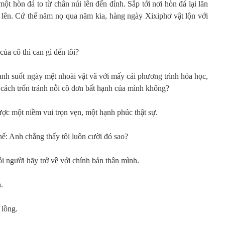
ột hòn đá to từ chân núi lên đến đỉnh. Sắp tới nơi hòn đá lại lăn
 lên. Cứ thế năm nọ qua năm kia, hàng ngày Xixiphơ vật lộn với
a cô thì can gì đến tôi?
 anh suốt ngày mệt nhoài vật vã với mấy cái phương trình hóa học,
cách trốn tránh nỗi cô đơn bất hạnh của mình không?
ược một niềm vui trọn vẹn, một hạnh phúc thật sự.
ế: Anh chẳng thấy tôi luôn cười đó sao?
i người hãy trở về với chính bản thân mình.
.
 lồng.