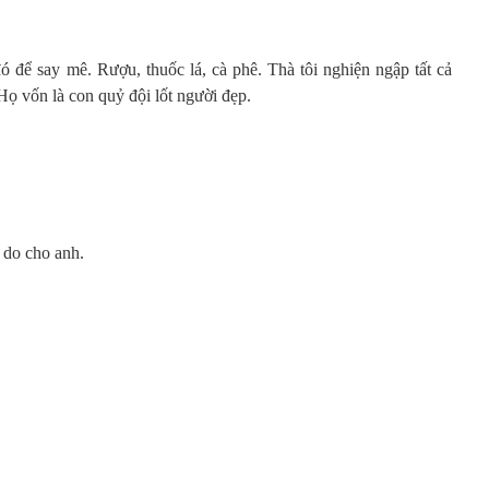
ó để say mê. Rượu, thuốc lá, cà phê. Thà tôi nghiện ngập tất cả
Họ vốn là con quỷ đội lốt người đẹp.
ự do cho anh.