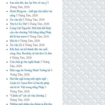
Sau nửa đời, đọc lại
Nẻo về của ý
5
Tháng Tám, 2026
Henri Bergson – triết gia của niềm vui
sống
5 Tháng Tám, 2026
Án văn (6)
5 Tháng Tám, 2026
Thơ Lê An Thế
5 Tháng Tám, 2026
Cung Giũ Nguyên: Một khả thể khác
của văn chương Việt bằng tiếng Pháp
thế kỉ hai mươi
4 Tháng Tám, 2026
Hội hè
4 Tháng Tám, 2026
Án văn (5)
4 Tháng Tám, 2026
Khi thực tại trở thành đức tin cuối
cùng: Đọc Brodsky từ bài thơ
Cô đơn
4 Tháng Tám, 2026
Còn chút gì cho nghệ thuật
3 Tháng
Tám, 2026
Một saga do Hoàng Minh Tường kể
3
Tháng Tám, 2026
Hai bản ngã trong một ngôn ngữ –
Linda Lê, Anna Moï và hai thi pháp
của kí ức Việt trong tiếng Pháp
3
Tháng Tám, 2026
“Chính sử” xét xử văn chương
2
Tháng Tám, 2026
Những ngộ nhận của chúng ta khi đọc