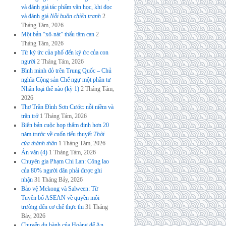
và đánh giá tác phẩm văn học, khi đọc
và đánh giá
Nỗi buồn chiến tranh
2
Tháng Tám, 2026
Một bản “xô-nát” thấu tâm can
2
Tháng Tám, 2026
Từ ký ức của phố đến ký ức của con
người
2 Tháng Tám, 2026
Bình minh đỏ trên Trung Quốc – Chủ
nghĩa Cộng sản Chế ngự một phần tư
Nhân loại thế nào (kỳ 1)
2 Tháng Tám,
2026
Thơ Trần Đình Sơn Cước: nỗi niềm và
trăn trở
1 Tháng Tám, 2026
Biên bản cuộc họp thẩm định hơn 20
năm trước về cuốn tiểu thuyết
Thời
của thánh thần
1 Tháng Tám, 2026
Án văn (4)
1 Tháng Tám, 2026
Chuyên gia Phạm Chi Lan: Công lao
của 80% người dân phải được ghi
nhận
31 Tháng Bảy, 2026
Bảo vệ Mekong và Salween: Từ
Tuyên bố ASEAN về quyền môi
trường đến cơ chế thực thi
31 Tháng
Bảy, 2026
Chuyến du hành của Hoàng đế An