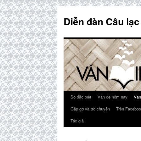
Skip
to
Diễn đàn Câu lạc
content
Số đặc biệt
Vấn đề hôm nay
Văn
Gặp gỡ và trò chuyện
Trên Faceboo
Tác giả