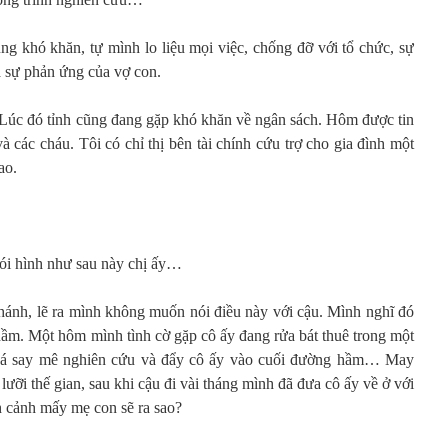
ng khó khăn, tự mình lo liệu mọi việc, chống đỡ với tổ chức, sự
à sự phản ứng của vợ con.
Lúc đó tỉnh cũng đang gặp khó khăn về ngân sách. Hôm được tin
và các cháu. Tôi có chỉ thị bên tài chính cứu trợ cho gia đình một
ao.
nói hình như sau này chị ấy…
hánh, lẽ ra mình không muốn nói điều này với cậu. Mình nghĩ đó
 nhầm. Một hôm mình tình cờ gặp cô ấy đang rửa bát thuê trong một
quá say mê nghiên cứu và đẩy cô ấy vào cuối đường hầm… May
ưỡi thế gian, sau khi cậu đi vài tháng mình đã đưa cô ấy về ở với
h cảnh mấy mẹ con sẽ ra sao?