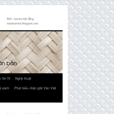
Web: vanviet.info Blog:
vandoanviet.blogspot.com
 54-75
Nghệ thuật
ệ sách
Phát biểu nhận giải Văn Việt