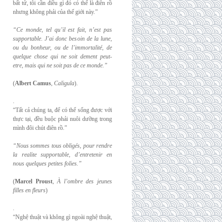
bất tử, tôi cần điều gì đó có thể là điên rồ
nhưng không phải của thế giới này.”
“Ce monde, tel qu’il est fait, n’est pas
supportable. J’ai donc besoin de la lune,
ou du
bonheur, ou de l’immortalité, de
quelque chose qui ne soit dement peut-
etre, mais qui
ne soit pas de ce monde.”
(
Albert Camus
,
Caligula
).
.
“Tất cả chúng ta, để có thể sống được với
thực tại, đều buộc phải nuôi dưỡng trong
mình đôi chút điên rồ.”
“Nous sommes tous obligés, pour rendre
la realite supportable, d’entretenir en
nous
quelques petites folies.”
(
Marcel Proust
,
À l’ombre des jeunes
filles en fleurs
)
.
“Nghệ thuật và không gì ngoài nghệ thuật,