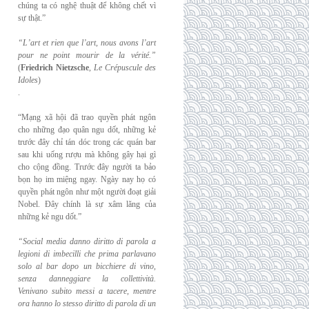
chúng ta có nghệ thuật để không chết vì
sự thật.”
“L’art et rien que l’art, nous avons l’art
pour ne point mourir de la vérité.”
(
Friedrich
Nietzsche
,
Le Crépuscule des
Idoles
)
.
“Mạng xã hội đã trao quyền phát ngôn
cho những đạo quân ngu dốt, những kẻ
trước đây chỉ tán dóc trong các quán bar
sau khi uống rượu mà không gây hại gì
cho cộng đồng. Trước đây người ta bảo
bọn họ im miệng ngay. Ngày nay họ có
quyền phát ngôn như một người đoạt giải
Nobel. Đây chính là sự xâm lăng của
những kẻ ngu dốt.”
“Social media danno diritto di parola a
legioni di imbecilli che prima parlavano
solo al
bar dopo un bicchiere di vino,
senza danneggiare la collettività.
Venivano subito messi a
tacere, mentre
ora hanno lo stesso diritto di parola di un