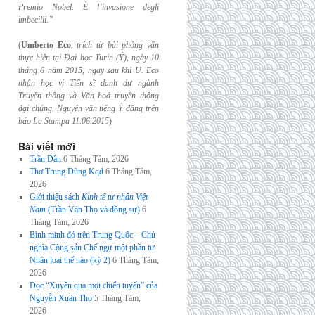
Premio Nobel. È l’invasione
degli
imbecilli.”
(
Umberto Eco
,
trích từ bài phỏng vấn
thực hiện tại Đại học Turin (Ý), ngày 10
tháng 6
năm 2015, ngay sau khi U. Eco
nhận học vị Tiến sĩ danh dự ngành
Truyền thông và
Văn hoá truyền thông
đại chúng. Nguyên văn tiếng Ý đăng trên
báo La Stampa
11.06.2015
)
Bài viết mới
Trần Dần
6 Tháng Tám, 2026
Thơ Trung Dũng Kqđ
6 Tháng Tám,
2026
Giới thiệu sách
Kinh tế tư nhân Việt
Nam
(Trần Văn Thọ và đồng sự)
6
Tháng Tám, 2026
Bình minh đỏ trên Trung Quốc – Chủ
nghĩa Cộng sản Chế ngự một phần tư
Nhân loại thế nào (kỳ 2)
6 Tháng Tám,
2026
Đọc “Xuyên qua mọi chiến tuyến” của
Nguyễn Xuân Thọ
5 Tháng Tám,
2026