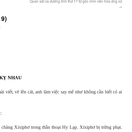
Quan sát ca dương tính thứ 17 từ góc nhìn văn hóa ứng xử
→
 9)
t
 KỴ NHAU
i viết, vẽ lên cát, anh làm việc say mê như không cần biết có ai
:
 chàng Xixiphơ trong thần thoại Hy Lạp. Xixiphơ bị trừng phạt.