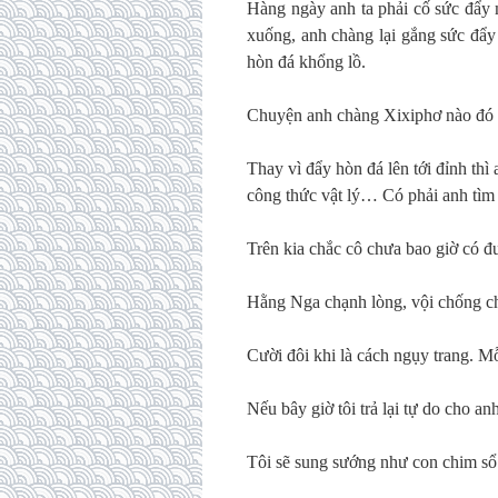
Hàng ngày anh ta phải cố sức đẩy m
xuống, anh chàng lại gắng sức đẩy
hòn đá khổng lồ.
Chuyện anh chàng Xixiphơ nào đó củ
Thay vì đẩy hòn đá lên tới đỉnh thì
công thức vật lý… Có phải anh tìm 
Trên kia chắc cô chưa bao giờ có đ
Hằng Nga chạnh lòng, vội chống ch
Cười đôi khi là cách ngụy trang. Mỗ
Nếu bây giờ tôi trả lại tự do cho anh
Tôi sẽ sung sướng như con chim sổ