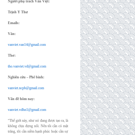
Người phụ trách Văn Việt:
Trịnh Y Thư
Emails:
Văn:
vanviet.van14@gmail.com
Thơ:
tho.vanviet.vd@gmail.com
Nghiên cứu – Phê bình:
vanviet.ncpb@gmail.com
Vấn đề hôm nay:
vanviet.vdhn1@gmail.com
“Thế giới này, như nó đang được tạo ra, là
không chịu đựng nổi. Nên tôi cần có mặt
trăng, tôi cần niềm hạnh phúc hoặc cần sự