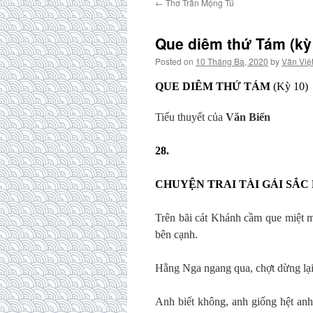
←
Thơ Trần Mộng Tú
Que diêm thứ Tám (kỳ
Posted on
10 Tháng Ba, 2020
by
Văn Việ
QUE DIÊM THỨ TÁM
(Kỳ 10)
Tiểu thuyết của
Văn Biển
28
.
CHUYỆN TRAI TÀI GÁI SẮC
Trên bãi cát Khánh cầm que miệt mà
bên cạnh.
Hằng Nga ngang qua, chợt dừng lại
Anh biết không, anh giống hệt anh