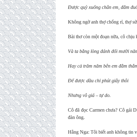
Được quỳ xuống chân em, đắm
đuố
Không ngờ anh thợ chống rỉ, thợ sử
Bài thơ còn một đoạn nữa, cô chịu 
Và ta bằng lòng đánh đổi mười nă
Hay cả trăm năm bên em đằm thắ
Để được dầu chỉ phút giây thôi
Nhưng vô giá – tự do
.
Cô đã đọc Carmen chưa? Cô gái Dig
đàn ông.
Hằng Nga: Tôi biết anh không tin và