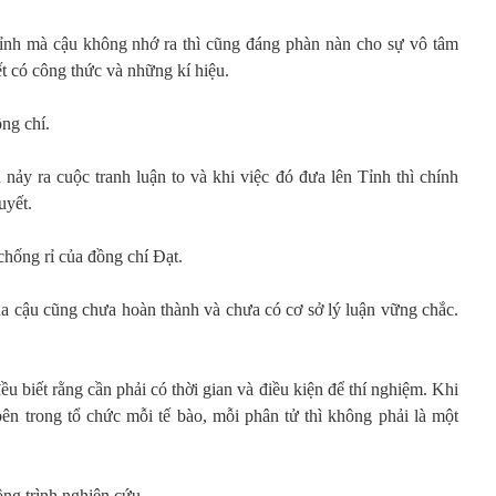
ỉnh mà cậu không nhớ ra thì cũng đáng phàn nàn cho sự vô tâm
ết có công thức và những kí hiệu.
ồng chí.
nảy ra cuộc tranh luận to và khi việc đó đưa lên Tỉnh thì chính
uyết.
hống rỉ của đồng chí Đạt.
ủa cậu cũng chưa hoàn thành và chưa có cơ sở lý luận vững chắc.
u biết rằng cần phải có thời gian và điều kiện để thí nghiệm. Khi
bên trong tổ chức mỗi tế bào, mỗi phân tử thì không phải là một
công trình nghiên cứu…