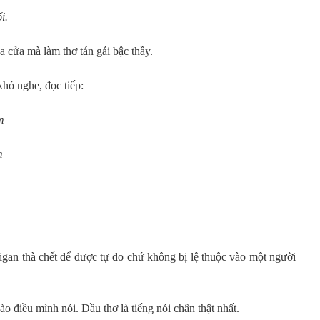
i
.
a cửa mà làm thơ tán gái bậc thầy.
khó nghe, đọc tiếp:
m
m
an thà chết để được tự do chứ không bị lệ thuộc vào một người
o điều mình nói. Dầu thơ là tiếng nói chân thật nhất.