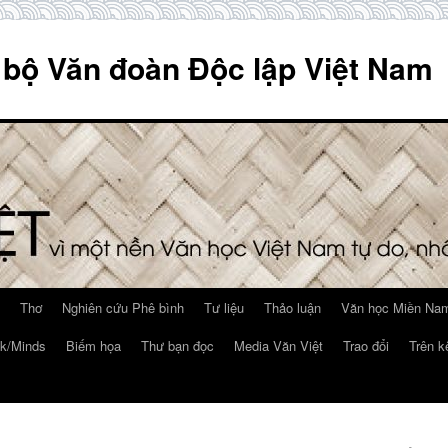
 bộ Văn đoàn Độc lập Việt Nam
Thơ
Nghiên cứu Phê bình
Tư liệu
Thảo luận
Văn học Miền Nam
k/Minds
Biếm họa
Thư bạn đọc
Media Văn Việt
Trao đổi
Trên k