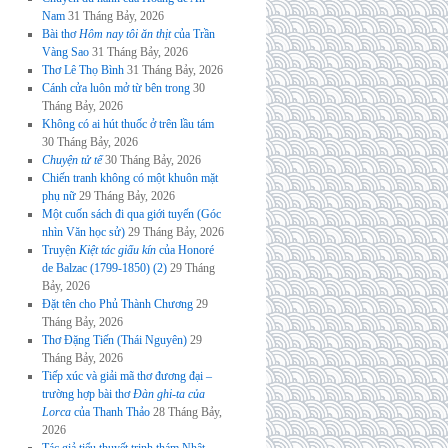
Nam
31 Tháng Bảy, 2026
Bài thơ
Hôm nay tôi ăn thịt
của Trần
Vàng Sao
31 Tháng Bảy, 2026
Thơ Lê Thọ Bình
31 Tháng Bảy, 2026
Cánh cửa luôn mở từ bên trong
30
Tháng Bảy, 2026
Không có ai hút thuốc ở trên lầu tám
30 Tháng Bảy, 2026
Chuyện tử tế
30 Tháng Bảy, 2026
Chiến tranh không có một khuôn mặt
phụ nữ
29 Tháng Bảy, 2026
Một cuốn sách đi qua giới tuyến (Góc
nhìn Văn học sử)
29 Tháng Bảy, 2026
Truyện
Kiệt tác giấu kín
của Honoré
de Balzac (1799-1850) (2)
29 Tháng
Bảy, 2026
Đặt tên cho Phủ Thành Chương
29
Tháng Bảy, 2026
Thơ Đặng Tiến (Thái Nguyên)
29
Tháng Bảy, 2026
Tiếp xúc và giải mã thơ đương đại –
trường hợp bài thơ
Đàn ghi-ta của
Lorca
của Thanh Thảo
28 Tháng Bảy,
2026