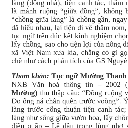
làng (đồng nhà), tiện canh tác, thăm
là mảnh ruộng “giữa đồng”, không 
“chồng giữa làng” là chồng gần, ngay 
đã hiểu nhau, lại tiện đi về thăm no
tục ngữ trên đúc kết kinh nghiệm chọn
lấy chồng, sao cho tiện lợi của nông d
xã Việt Nam xưa kia, chẳng có gì gọi
chê như cách phân tích của GS Nguyễ
Tham khảo:
Tục ngữ Mường Thanh
NXB Văn hoá thông tin – 2002 (v
Mường
) thu thập câu: “Đồng ruộng v
Đo ống ná chân quên trưởc voòng”. Ý
làng trước cổng thuận tiện canh tác
làng như sống giữa vườn hoa, lấy chồ
diều quắp – Lế dầu trong lùng nhơ 