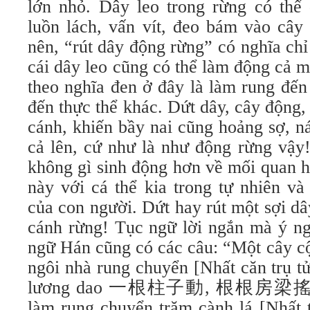
lớn nhỏ. Dây leo trong rừng có thể 
luồn lách, vấn vít, đeo bám vào cây
nên, “rút dây động rừng” có nghĩa chỉ 
cái dây leo cũng có thể làm động cả 
theo nghĩa đen ở đây là làm rung đế
đến thực thể khác. Dứt dây, cây động,
cánh, khiến bầy nai cũng hoảng sợ, 
cả lên, cứ như là như động rừng vậy
không gì sinh động hơn về mối quan h
này với cá thể kia trong tự nhiên và
của con người. Dứt hay rút một sợi d
cánh rừng! Tục ngữ lời ngắn mà ý ng
ngữ Hán cũng có các câu: “Một cây cột 
ngôi nhà rung chuyển [Nhất căn trụ t
lương dao 一根柱子動, 根根房梁搖]; L
làm rung chuyển trăm cành lá [Nhất t