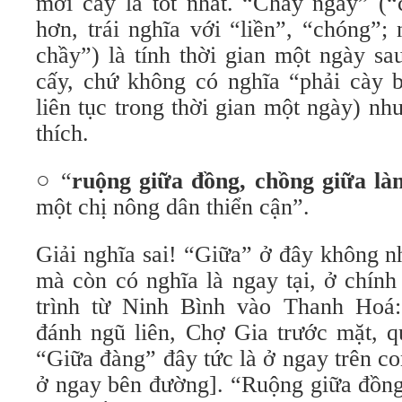
mới cấy là tốt nhất. “Chầy ngày” (
hơn, trái nghĩa với “liền”, “chóng”;
chầy”) là tính thời gian một ngày sa
cấy, chứ không có nghĩa “phải cày 
liên tục trong thời gian một ngày) n
thích.
○ “
ruộng giữa đồng, chồng giữa là
một chị nông dân thiển cận”.
Giải nghĩa sai! “Giữa” ở đây không nhữ
mà còn có nghĩa là ngay tại, ở chính 
trình từ Ninh Bình vào Thanh Hoá:
đánh ngũ liên, Chợ Gia trước mặt, 
“Giữa đàng” đây tức là ở ngay trên c
ở ngay bên đường]. “Ruộng giữa đồng