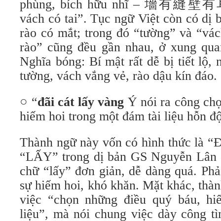
phùng, bích hữu nhĩ – 墻有縫壁有耳
vách có tai”. Tục ngữ Việt còn có dị 
rào có mắt; trong đó “tường” và “vá
rào” cũng đều gần nhau, ở xung qua
Nghĩa bóng: Bí mật rất dễ bị tiết lộ,
tường, vách vắng vẻ, rào dậu kín đáo.
○ “
đãi cát lấy vàng
Ý nói ra công ch
hiếm hoi trong một đám tài liệu hỗn đ
Thành ngữ này vốn có hình thức là “
“LẤY” trong dị bản GS Nguyễn Lân đ
chữ “lấy” đơn giản, dễ dàng quá. Phả
sự hiếm hoi, khó khăn. Mặt khác, thà
việc “chọn những điều quý báu, hi
liệu”, mà nói chung việc dày công t