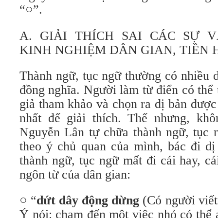
“○”.
A. GIẢI THÍCH SAI CÁC SỰ V
KINH NGHIỆM DÂN GIAN, TIỀN
Thành ngữ, tục ngữ thường có nhiều d
đồng nghĩa. Người làm từ điển có thể 
giả tham khảo và chọn ra dị bản được
nhất để giải thích. Thế nhưng, kh
Nguyễn Lân tự chữa thành ngữ, tục 
theo ý chủ quan của mình, bác đi dị
thành ngữ, tục ngữ mất đi cái hay, cái
ngôn từ của dân gian:
○ “
dứt dây động dừng
(Có người viết
Ý nói: chạm đến một việc nhỏ có thể