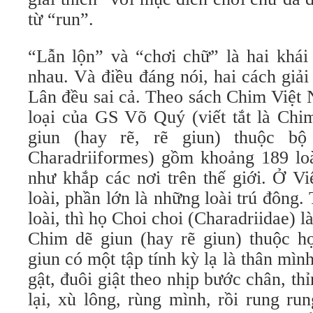
từ “run”.
“Lẫn lộn” và “chơi chữ” là hai khái
nhau. Và điều đáng nói, hai cách giả
Lân đều sai cả. Theo sách Chim Việt 
loại của GS Võ Quý (viết tắt là Chi
giun (hay rẽ, rẽ giun) thuộc bộ
Charadriiformes) gồm khoảng 189 loà
như khắp các nơi trên thế giới. Ở V
loài, phần lớn là những loài trú đông.
loài, thì họ Choi choi (Charadriidae) 
Chim dẽ giun (hay rẽ giun) thuộc h
giun có một tập tính kỳ lạ là thân mìn
gật, đuôi giật theo nhịp bước chân, t
lại, xù lông, rùng mình, rồi rung run