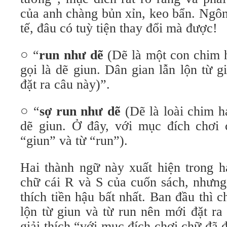
của anh chàng bủn xỉn, keo bẩn. Ngôn
tế, đâu có tuỳ tiện thay đổi mà được!
○ “
run như dẽ
(Dẽ là một con chim h
gọi là dẽ giun. Dân gian lẫn lộn từ 
đặt ra câu này)”.
○ “
sợ run như dẽ
(Dẽ là loài chim ha
dẽ giun. Ở đây, với mục đích chơi 
“giun” và từ “run”).
Hai thành ngữ này xuất hiện trong h
chữ cái R và S của cuốn sách, nhưn
thích tiền hậu bất nhất. Ban đầu thì 
lộn từ giun và từ run nên mới đặt ra
giải thích “với mục đích chơi chữ đã 