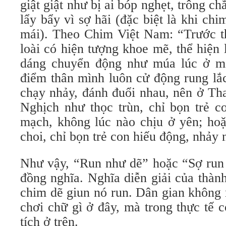
giật giật như bị ai bóp nghẹt, trông c
lẩy bẩy vì sợ hãi (đặc biệt là khi ch
mái). Theo Chim Việt Nam: “Trước th
loài có hiện tượng khoe mẽ, thể hiện 
dáng chuyển động như múa lúc ở mặ
điểm thân mình luôn cử động rung lắc
chạy nhảy, đánh đuổi nhau, nên ở Th
Nghịch như thọc trùn, chỉ bọn trẻ c
mạch, không lúc nào chịu ở yên; ho
choi, chỉ bọn trẻ con hiếu động, nhảy 
Như vậy, “Run như dẽ” hoặc “Sợ run 
đồng nghĩa. Nghĩa diễn giải của thàn
chim dẽ giun nó run. Dân gian không
chơi chữ gì ở đây, mà trong thực tế 
tích ở trên.