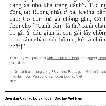
đáng xa nhơ kha tràng đành”. Tục ng
đồng ta; Ruộng nhất ở xa, không bằn
dao: Có con mà gả chồng gần, Có b
đem cho [“Canh cần” là thứ canh chẳn
bổ gì. Ý dân gian là con gái lấy chồn
quan tâm chăm sóc bố mẹ, kể cả những
nhất]”.
This entry was posted in
Nghiên cứu Phê bình
and tagged
Hoàn
permalink
.
←
Xin cảnh báo cộng đồng FB về một Fanpage
Giới thiệu sá
mạo danh Ban Vận động Văn đoàn Độc lập Việt
Nam
Diễn đàn Câu lạc bộ Văn đoàn Độc lập Việt Nam