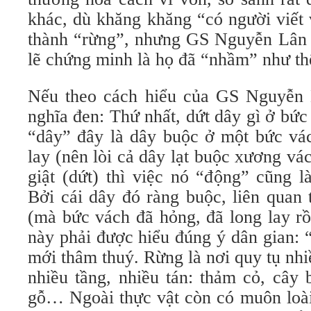
khác, dù khăng khăng “có người viết
thành “rừng”, nhưng GS Nguyễn Lân 
lẽ chứng minh là họ đã “nhầm” như th
Nếu theo cách hiểu của GS Nguyễn 
nghĩa đen: Thứ nhất, dứt dây gì ở bức
“dây” đây là dây buộc ở một bức vác
lay (nên lòi cả dây lạt buộc xương vá
giật (dứt) thì việc nó “động” cũng l
Bởi cái dây đó ràng buộc, liên quan 
(mà bức vách đã hỏng, đã long lay rồ
này phải được hiểu đúng ý dân gian:
mới thâm thuý. Rừng là nơi quy tụ nhiề
nhiều tầng, nhiều tán: thảm cỏ, cây 
gỗ… Ngoài thực vật còn có muôn loài