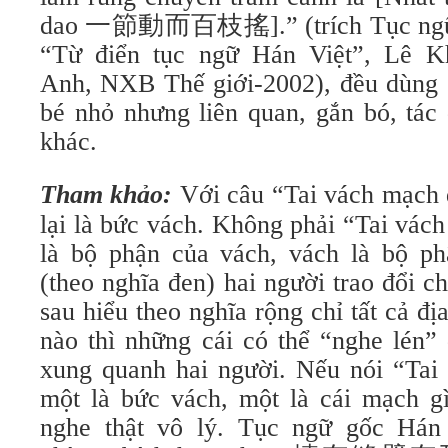
dao 一節動而百枝搖].” (trích Tục ngữ Há
“Từ điển tục ngữ Hán Việt”, Lê K
Anh, NXB Thế giới-2002), đều dùng s
bé nhỏ nhưng liên quan, gắn bó, tác 
khác.
Tham khảo:
Với câu “Tai vách mạch 
lại là bức vách. Không phải “Tai vác
là bộ phận của vách, vách là bộ ph
(theo nghĩa đen) hai người trao đổi ch
sau hiểu theo nghĩa rộng chỉ tất cả đ
nào thì những cái có thể “nghe lén”
xung quanh hai người. Nếu nói “Tai 
một là bức vách, một là cái mạch gì
nghe thật vô lý. Tục ngữ gốc Há