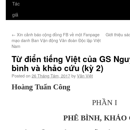
Tác
giả
←
Xin cảnh báo cộng đồng FB về một Fanpage
Giới thiệu sá
mạo danh Ban Vận động Văn đoàn Độc lập Việt
Nam
Từ điển tiếng Việt của GS Ng
bình và khảo cứu (kỳ 2)
Posted on
26 Tháng Tám, 2017
by
Văn Việt
Hoàng Tuấn Công
PHẦN I
PHÊ BÌNH, KHẢO