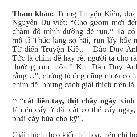
Tham khảo:
Trong Truyện Kiều, đoạ
Nguyễn Du viết: “Cho gươm mời đến
chàm đổ mình dường dẽ run.” Ta có
mô tả Thúc lang sợ hãi, run lẩy bẩy 
Từ điển Truyện Kiều – Đào Duy Anh 
Tức là chim dẽ hay rẽ, người ta cho 
thường run luôn.” Khi Đào Duy Anh
rằng…”, chứng tỏ ông cũng chưa có hiể
chim dẽ, nhưng cách giải thích trên là
○ “
cát liền tay, thịt chầy ngày
Kinh 
là nếu cấy ở đất cát có thể cấy ngay, 
phải cày bừa cho kỹ”.
Giải thích theo kiểu hú hoạ, nên chỉ h