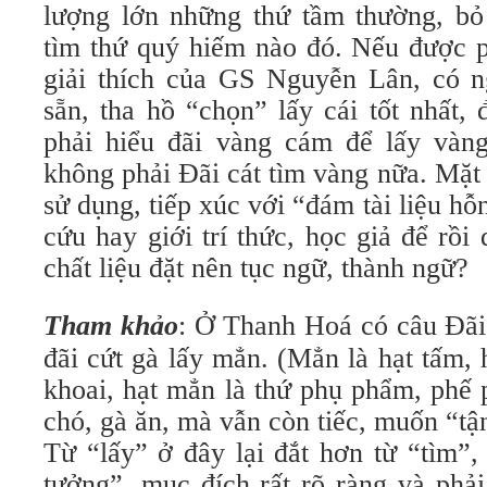
lượng lớn những thứ tầm thường, bỏ
tìm thứ quý hiếm nào đó. Nếu được 
giải thích của GS Nguyễn Lân, có ng
sẵn, tha hồ “chọn” lấy cái tốt nhất, 
phải hiểu đãi vàng cám để lấy vàng
không phải Đãi cát tìm vàng nữa. Mặt
sử dụng, tiếp xúc với “đám tài liệu h
cứu hay giới trí thức, học giả để rồ
chất liệu đặt nên tục ngữ, thành ngữ?
Tham khảo
: Ở Thanh Hoá có câu Đãi 
đãi cứt gà lấy mẳn. (Mẳn là hạt tấm, 
khoai, hạt mẳn là thứ phụ phẩm, phế
chó, gà ăn, mà vẫn còn tiếc, muốn “tận
Từ “lấy” ở đây lại đắt hơn từ “tìm”,
tưởng”, mục đích rất rõ ràng và phả