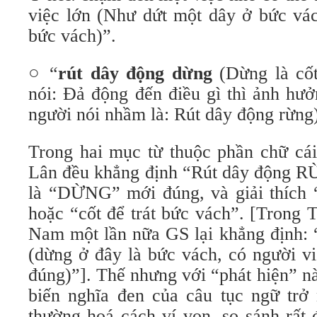
việc lớn (Như dứt một dây ở bức vác
bức vách)”.
○ “
rút dây động dừng
(Dừng là cốt
nói: Đả động đến điều gì thì ảnh hư
người nói nhầm là: Rút dây động rừng
Trong hai mục từ thuộc phần chữ c
Lân đều khẳng định “Rút dây động R
là “DỪNG” mới đúng, và giải thích 
hoặc “cốt để trát bức vách”. [Trong 
Nam một lần nữa GS lại khẳng định
(dừng ở đây là bức vách, có người v
đúng)”]. Thế nhưng với “phát hiện” 
biến nghĩa đen của câu tục ngữ trở 
thường hoá cách ví von, so sánh rất 