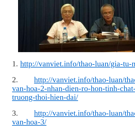
1.
http://vanviet.info/thao-luan/gia-tu
2.
http://vanviet.info/thao-luan/th
van-hoa-2-nhan-dien-ro-hon-tinh-chat
truong-thoi-hien-dai/
3.
http://vanviet.info/thao-luan/th
van-hoa-3/