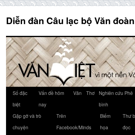
Skip
to
Diễn đàn Câu lạc bộ Văn đoàn
content
Số đặc
Vấn đề hôm
Văn
Thơ
Nghiên cứu Phê
biệt
nay
bình
Gặp gỡ và trò
Trên
Biếm
Thư 
chuyện
Facebook/Minds
họa
đọc