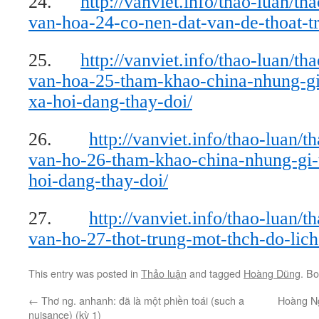
24.
http://vanviet.info/thao-luan/th
van-hoa-24-co-nen-dat-van-de-thoat-t
25.
http://vanviet.info/thao-luan/th
van-hoa-25-tham-khao-china-nhung-gi
xa-hoi-dang-thay-doi/
26.
http://vanviet.info/thao-luan/t
van-ho-26-tham-khao-china-nhung-gi-t
hoi-dang-thay-doi/
27.
http://vanviet.info/thao-luan/t
van-ho-27-thot-trung-mot-thch-do-lich
This entry was posted in
Thảo luận
and tagged
Hoàng Dũng
. B
←
Thơ ng. anhanh: đã là một phiền toái (such a
Hoàng Ng
nuisance) (kỳ 1)