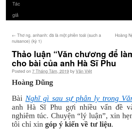
Tác
giả
←
Thơ ng. anhanh: đã là một phiền toái (such a
Hoàng Ng
nuisance) (kỳ 1)
Thảo luận “Văn chương để làm 
cho bài của anh Hà Sĩ Phu
Posted on
7 Tháng Tám, 2019
by
Văn Việt
Hoàng Dũng
Bài
Nghĩ gì sau sự phân ly trong Vă
anh Hà Sĩ Phu gợi nhiều vấn đề và
nghiêm túc. Chuyện “lý luận”, xin hẹ
tôi chỉ xin
góp ý kiến về tư liệu
.