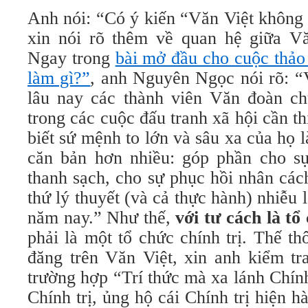
Anh nói: “Có ý kiến “Văn Việt không 
xin nói rõ thêm về quan hệ giữa Vă
Ngay trong
bài mở đầu cho cuộc thảo
làm gì?”
, anh Nguyên Ngọc nói rõ: “
lâu nay các thành viên Văn đoàn c
trong các cuộc đấu tranh xã hội cần th
biết sứ mệnh to lớn và sâu xa của họ l
căn bản hơn nhiều: góp phần cho sự 
thanh sạch, cho sự phục hồi nhân các
thứ lý thuyết (và cả thực hành) nhiễu 
năm nay.” Như thế,
với tư cách là tổ
phải là một tổ chức chính trị. Thế th
đăng trên Văn Việt, xin anh kiểm tr
trường hợp “Trí thức mà xa lánh Chính
Chính trị, ủng hộ cái Chính trị hiện 