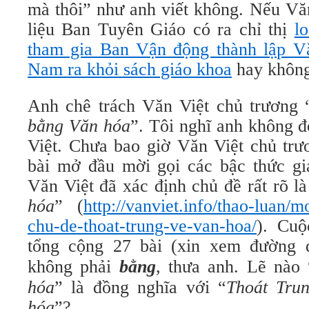
mà thôi” như anh viết không. Nếu Văn
liệu Ban Tuyên Giáo có ra chỉ thị
l
tham gia Ban Vận động thành lập V
Nam ra khỏi sách giáo khoa
hay khôn
Anh chê trách Văn Việt chủ trương 
bằng Văn hóa
”. Tôi nghĩ anh không đ
Việt. Chưa bao giờ Văn Việt chủ trư
bài mở đầu mời gọi các bậc thức giả
Văn Việt đã xác định chủ đề rất rõ là
hóa
” (
http://vanviet.info/thao-luan/m
chu-de-thoat-trung-ve-van-hoa/
). Cuộ
tổng cộng 27 bài (xin xem đường 
không phải
bằng
, thưa anh. Lẽ nào 
hóa
” là đồng nghĩa với “
Thoát Tru
hóa
”?