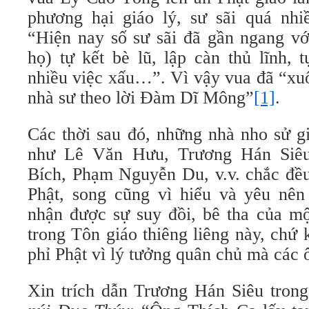
phương hại giáo lý, sư sãi quá nhiề
“Hiện nay số sư sãi đã gần ngang v
họ) tự kết bè lũ, lập càn thủ lĩnh, 
nhiều việc xấu…”. Vì vậy vua đã “xuố
nhà sư theo lời Đàm Dĩ Mông”
[1]
.
Các thời sau đó, những nhà nho sử gi
như Lê Văn Hưu, Trương Hán Siêu
Bích, Phạm Nguyễn Du, v.v. chắc đều
Phật, song cũng vì hiểu và yêu nê
nhận được sự suy đồi, bê tha của mộ
trong Tôn giáo thiêng liêng này, chứ
phỉ Phật vì lý tưởng quân chủ mà các
Xin trích dẫn Trương Hán Siêu tron