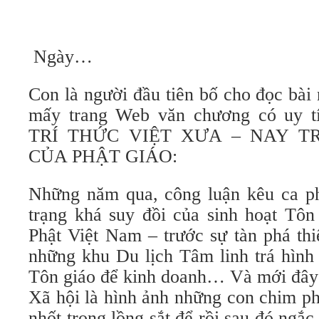
Ngày…
Con là người đầu tiên bố cho đọc bài 
mấy trang Web văn chương có uy
TRÍ THỨC VIỆT XƯA – NAY T
CỦA PHẬT GIÁO:
Những năm qua, công luận kêu ca ph
trạng khá suy đồi của sinh hoạt Tôn
Phật Việt Nam – trước sự tàn phá th
những khu Du lịch Tâm linh trá hình
Tôn giáo để kinh doanh… Và mới đây 
Xã hội là hình ảnh những con chim ph
nhốt trong lồng sắt để rồi sau đó ngắc