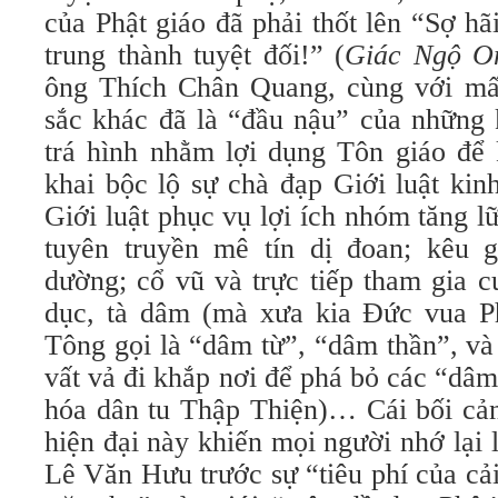
của Phật giáo đã phải thốt lên “Sợ hã
trung thành tuyệt đối!” (
Giác Ngộ On
ông Thích Chân Quang, cùng với mấ
sắc khác đã là “đầu nậu” của những 
trá hình nhằm lợi dụng Tôn giáo để 
khai bộc lộ sự chà đạp Giới luật kinh
Giới luật phục vụ lợi ích nhóm tăng l
tuyên truyền mê tín dị đoan; kêu 
dường; cổ vũ và trực tiếp tham gia c
dục, tà dâm (mà xưa kia Đức vua P
Tông gọi là “dâm từ”, “dâm thần”, và
vất vả đi khắp nơi để phá bỏ các “dâ
hóa dân tu Thập Thiện)… Cái bối cản
hiện đại này khiến mọi người nhớ lại l
Lê Văn Hưu trước sự “tiêu phí của cải,