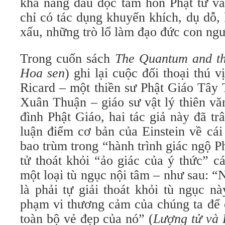
khả năng đầu độc tâm hồn Phật tử và
chỉ có tác dụng khuyến khích, dụ dỗ, k
xấu, những trò lố làm đạo đức con ngư
Trong cuốn sách
The Quantum and th
Hoa sen
) ghi lại cuộc đối thoại thú v
Ricard – một thiền sư Phật Giáo Tây 
Xuân Thuận – giáo sư vật lý thiên vă
đình Phật Giáo, hai tác giả này đã t
luận điểm cơ bản của Einstein về cái
bao trùm trong “hành trình giác ngộ Ph
tử thoát khỏi “ảo giác của ý thức” c
một loại tù ngục nội tâm – như sau: 
là phải tự giải thoát khỏi tù ngục 
phạm vi thương cảm của chúng ta để 
toàn bộ vẻ đẹp của nó” (
Lượng tử và 