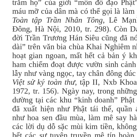
trăm họ” của giới “môn đồ đạo Phật”
máu mỡ của dân mà có thể gọi là làm
Toàn tập Trần Nhân Tông
, Lê Mạn
Đông, Hà Nội, 2010, tr. 298). Còn D
đời Trần Trương Hán Siêu cũng đã nó
dài” trên văn bia chùa Khai Nghiêm n
hoạt gian ngoan, mất hết cả bản ý k
ham chiếm đoạt được vườn sinh cảnh 
lẫy như vàng ngọc, tay chân đông đú
Việt sử ký toàn thư
, tập II, Nxb Kho
1972, tr. 156). Ngày nay, trong nhữn
dường tại các khu “kinh doanh” Phật 
đã xuất hiện như Phật tái thế, quần 
như hoa sen đầu mùa, làm mê say hà
các lời dụ dỗ sặc mùi kim tiền, không
hết các sự tuyên truyền mê tín hoàn