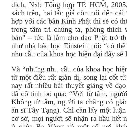
dịch, Nxb Tổng hợp TP. HCM, 2005, 
sách trên, hai tác giả còn nói đến cái
hợp với các bản Kinh Phật thì sẽ có t
trong tâm trí chúng ta, phóng thích
bản” – tức là làm cho đạo Phật trở t
như nhà bác học Einstein nói: “có th
nhu cầu của khoa học hiện đại đấy sẽ 
Và “những nhu cầu của khoa học hiện 
từ một điều rất giản dị, song lại cốt 
nay rất nhiều bài thuyết giảng về đạo
đã cố tình bỏ qua: “Với từ tâm, ngườ
Không từ tâm, người ta chẳng có giá
ẩn sĩ Tây Tạng). Chỉ cần lấy một luậ
cơ sở, mọi người sẽ nhận ra hầu hết 
ở chùa Ba Vàng và một số nơi khác