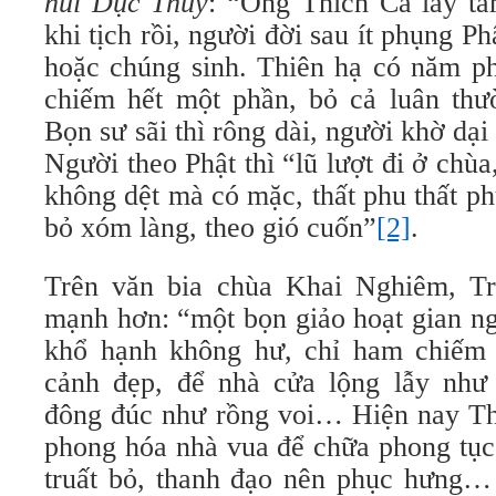
núi Dục Thúy
: “Ông Thích Ca lấy t
khi tịch rồi, người đời sau ít phụng P
hoặc chúng sinh. Thiên hạ có năm ph
chiếm hết một phần, bỏ cả luân thườ
Bọn sư sãi thì rông dài, người khờ dại
Người theo Phật thì “lũ lượt đi ở chù
không dệt mà có mặc, thất phu thất p
bỏ xóm làng, theo gió cuốn”
[2]
.
Trên văn bia chùa Khai Nghiêm, T
mạnh hơn: “một bọn giảo hoạt gian ng
khổ hạnh không hư, chỉ ham chiếm 
cảnh đẹp, để nhà cửa lộng lẫy như
đông đúc như rồng voi… Hiện nay Th
phong hóa nhà vua để chữa phong tục 
truất bỏ, thanh đạo nên phục hưng…