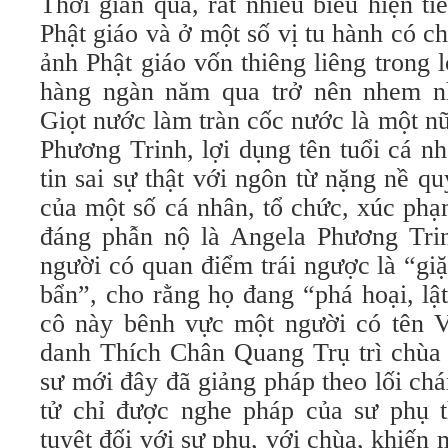
Thời gian qua, rất nhiều biểu hiện ti
Phật giáo và ở một số vị tu hành có c
ảnh Phật giáo vốn thiêng liêng trong 
hàng ngàn năm qua trở nên nhem 
Giọt nước làm tràn cốc nước là một nữ
Phương Trinh, lợi dụng tên tuổi cá n
tin sai sự thật với ngôn từ nặng nề qu
của một số cá nhân, tổ chức, xúc phạ
đáng phẫn nộ là Angela Phương Trin
người có quan điểm trái ngược là “gi
bẩn”, cho rằng họ đang “phá hoại, lật
cô này bênh vực một người có tên 
danh Thích Chân Quang Trụ trì chùa 
sư mới đây đã giảng pháp theo lối chán
tử chỉ được nghe pháp của sư phụ th
tuyệt đối với sư phụ, với chùa, khiến