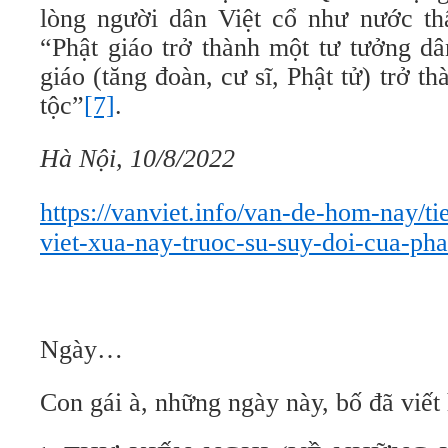
lòng người dân Việt cổ như nước th
“Phật giáo trở thành một tư tưởng dâ
giáo (tăng đoàn, cư sĩ, Phật tử) trở t
tộc”
[7]
.
Hà Nội, 10/8/2022
https://vanviet.info/van-de-hom-nay/ti
viet-xua-nay-truoc-su-suy-doi-cua-pha
Ngày…
Con gái à, những ngày này, bố đã viết 