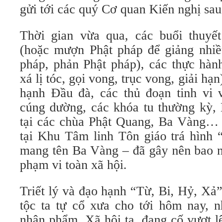
gửi tới các quý Cơ quan Kiến nghị sau
Thời gian vừa qua, các buổi thuyế
(hoặc mượn Phật pháp để giảng nhiều
pháp, phản Phật pháp), các thực hàn
xá lị tóc, gọi vong, trục vong, giải hạn
hạnh Đầu đà, các thủ đoạn tinh vi v
cúng dường, các khóa tu thường kỳ, 
tại các chùa Phật Quang, Ba Vàng… –
tại Khu Tâm linh Tôn giáo trá hình 
mang tên Ba Vàng – đã gây nên bao nỗ
phạm vi toàn xã hội.
Triết lý và đạo hạnh “Từ, Bi, Hỷ, Xả
tộc ta tự cổ xưa cho tới hôm nay, 
nhân phẩm. Xã hội ta, đang cố vượt l