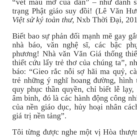
“vét máu mỡ của dân” – như danh sĩ
trạng Phật giáo suy đồi! (Lê Văn H
Việt sử ký toàn thư
, Nxb Thời Đại, 2013
Biết bao sự phản đối mạnh mẽ gay gắt
nhà báo, văn nghệ sĩ, các bậc ph
phương! Nhà văn Văn Giá thống thiế
thiết cứu lấy trẻ thơ của chúng ta”, 
báo: “Gieo rắc nỗi sợ hãi ma quỷ, c
trẻ những ý nghĩ hoang đường, hình 
quy phục thần quyền, chỉ biết lễ lạy
âm binh, đó là các hành động công nh
của nền giáo dục, hủy hoại nhân cá
giá trị nền tảng”.
Tôi từng được nghe một vị Hòa thượn