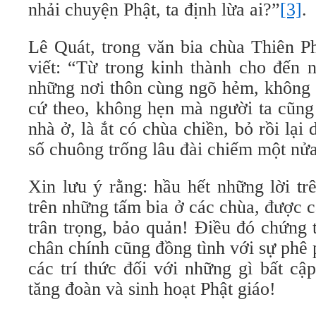
nhải chuyện Phật, ta định lừa ai?”
[3]
.
Lê Quát, trong văn bia chùa Thiên P
viết: “Từ trong kinh thành cho đến 
những nơi thôn cùng ngõ hẻm, không 
cứ theo, không hẹn mà người ta cũng 
nhà ở, là ắt có chùa chiền, bỏ rồi lại 
số chuông trống lâu đài chiếm một n
Xin lưu ý rằng: hầu hết những lời tr
trên những tấm bia ở các chùa, được cá
trân trọng, bảo quản! Điều đó chứng 
chân chính cũng đồng tình với sự phê
các trí thức đối với những gì bất cậ
tăng đoàn và sinh hoạt Phật giáo!