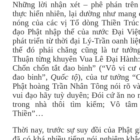
Những lời nhận xét – phê phán trê
thực hiển nhiên, lại dường như mang 
nóng của các vị Tổ dòng Thiền Trú
đạo Phật nhập thế của nước Đại Việ
phát triển từ thời đại Lý-Trần oanh li
thế đó phải chăng cũng là tư tưởn
Thuận từng khuyên Vua Lê Đại Hành: 
Chốn chốn tắt đao binh” (“Vô vi cư 
đao binh”,
Quốc tộ
), của tư tưởng “
Phật hoàng Trần Nhân Tông nói rõ và
vui đạo hãy tuỳ duyên; Đói cứ ăn no 
trong nhà thôi tìm kiếm; Vô tâm
Thiền”…
Thời nay, trước sự suy đồi của Phật gi
đã có khá nhiều tiếng nói nghiêm khắ