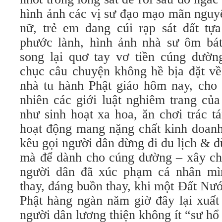
hình ảnh các vị sư đạo mạo mãn nguyệ
nữ, trẻ em đang cúi rạp sát đất t
phước lành, hình ảnh nhà sư ôm bát
song lại quơ tay vơ tiền cúng dường
chục câu chuyện không hề bịa đặt về
nhà tu hành Phật giáo hôm nay, cho 
nhiên các giới luật nghiêm trang của
như sinh hoạt xa hoa, ăn chơi trác t
hoạt động mang nặng chất kinh doanh 
kêu gọi người dân đừng đi du lịch & đừ
mà để dành cho cúng dường – xây chù
người dân đã xúc phạm cá nhân mìn
thay, đáng buồn thay, khi một Đất Nư
Phật hàng ngàn năm giờ đây lại xuất
người dân lương thiện không ít “sư hổ