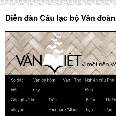
Skip
to
Diễn đàn Câu lạc bộ Văn đoàn
content
Số đặc
Vấn đề hôm
Văn
Thơ
Nghiên cứu Phê
biệt
nay
bình
Gặp gỡ và trò
Trên
Biếm
Thư 
chuyện
Facebook/Minds
họa
đọc