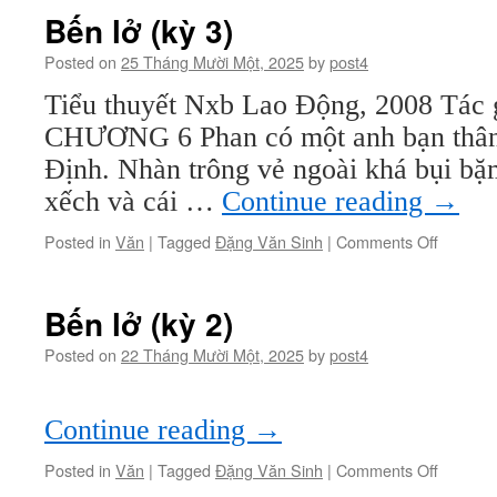
(kỳ
Bến lở (kỳ 3)
4)
Posted on
25 Tháng Mười Một, 2025
by
post4
Tiểu thuyết Nxb Lao Động, 2008 Tác
CHƯƠNG 6 Phan có một anh bạn thân
Định. Nhàn trông vẻ ngoài khá bụi bặm
xếch và cái …
Continue reading
→
on
Posted in
Văn
|
Tagged
Đặng Văn Sinh
|
Comments Off
Bến
lở
(kỳ
Bến lở (kỳ 2)
3)
Posted on
22 Tháng Mười Một, 2025
by
post4
Continue reading
→
on
Posted in
Văn
|
Tagged
Đặng Văn Sinh
|
Comments Off
Bến