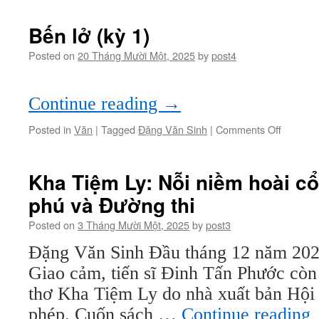
lở
(kỳ
Bến lở (kỳ 1)
2)
Posted on
20 Tháng Mười Một, 2025
by
post4
Continue reading
→
on
Posted in
Văn
|
Tagged
Đặng Văn Sinh
|
Comments Off
Bến
lở
(kỳ
Kha Tiệm Ly: Nỗi niềm hoài cổ
1)
phú và Đường thi
Posted on
3 Tháng Mười Một, 2025
by
post3
Đặng Văn Sinh Đầu tháng 12 năm 2024
Giao cảm, tiến sĩ Đinh Tấn Phước còn 
thơ Kha Tiệm Ly do nhà xuất bản Hội
phép. Cuốn sách …
Continue reading