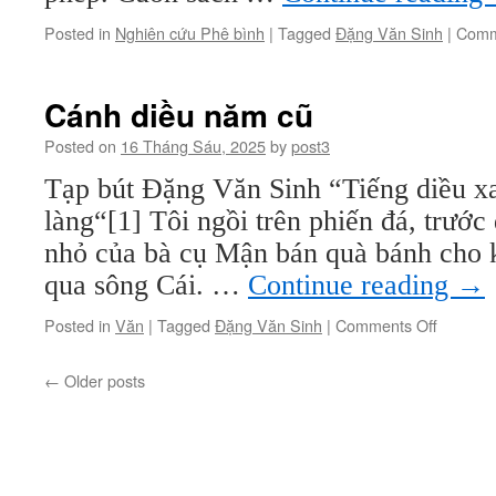
Posted in
Nghiên cứu Phê bình
|
Tagged
Đặng Văn Sinh
|
Comm
Cánh diều năm cũ
Posted on
16 Tháng Sáu, 2025
by
post3
Tạp bút Đặng Văn Sinh “Tiếng diều xa
làng“[1] Tôi ngồi trên phiến đá, trước
nhỏ của bà cụ Mận bán quà bánh cho 
qua sông Cái. …
Continue reading
→
on
Posted in
Văn
|
Tagged
Đặng Văn Sinh
|
Comments Off
Cánh
diều
←
Older posts
năm
cũ