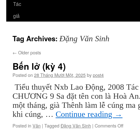
Tác
giả
Tag Archives:
Đặng Văn Sinh
←
Older posts
Bến lở (kỳ 4)
Posted on
28 Tháng Mười Một, 2025
by
post4
Tiểu thuyết Nxb Lao Động, 2008 Tá
CHƯƠNG 9 Sa đặt tên con là Hoà An.
một tháng, già Thênh làm lễ cúng ma 
khi cúng, …
Continue reading
→
on
Posted in
Văn
|
Tagged
Đặng Văn Sinh
|
Comments Off
Bến
lở