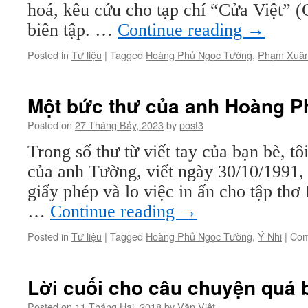
hoá, kêu cứu cho tạp chí “Cửa Việt” 
biên tập. …
Continue reading
→
Posted in
Tư liệu
|
Tagged
Hoàng Phủ Ngọc Tường
,
Phạm Xuân
Một bức thư của anh Hoàng 
Posted on
27 Tháng Bảy, 2023
by
post3
Trong số thư từ viết tay của bạn bè, t
của anh Tường, viết ngày 30/10/1991, 
giấy phép và lo việc in ấn cho tập th
…
Continue reading
→
Posted in
Tư liệu
|
Tagged
Hoàng Phủ Ngọc Tường
,
Ý Nhi
|
Com
Lời cuối cho câu chuyện quá 
Posted on
11 Tháng Hai, 2018
by
Văn Việt