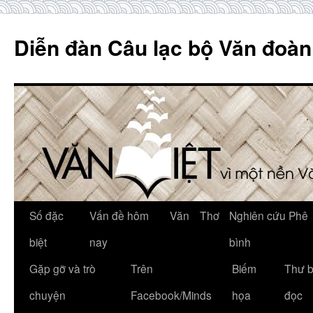
Skip
to
Diễn đàn Câu lạc bộ Văn đoàn
content
Số đặc
Vấn đề hôm
Văn
Thơ
Nghiên cứu Phê
biệt
nay
bình
Gặp gỡ và trò
Trên
Biếm
Thư 
chuyện
Facebook/Minds
họa
đọc