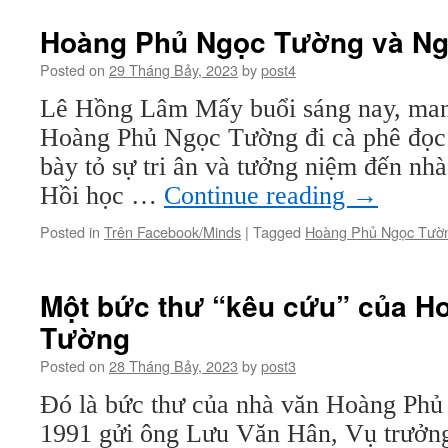
Phủ
Ngọc
Hoàng Phủ Ngọc Tường và Ngọ
Tường:
Đùa
Posted on
29 Tháng Bảy, 2023
by
post4
Thôi
Lê Hồng Lâm Mấy buổi sáng nay, man
Nhé,
Thiên
Hoàng Phủ Ngọc Tường đi cà phê đọc 
Đường
bày tỏ sự tri ân và tưởng niệm đến nh
Mộng
Ảo
Hồi học …
Continue reading
→
Posted in
Trên Facebook/Minds
|
Tagged
Hoàng Phủ Ngọc Tườ
Một bức thư “kêu cứu” của H
Tường
Posted on
28 Tháng Bảy, 2023
by
post3
Đó là bức thư của nhà văn Hoàng Ph
1991 gửi ông Lưu Văn Hân, Vụ trưởn