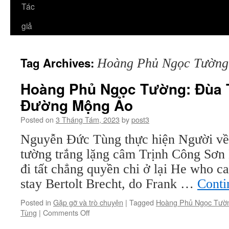
Tác
giả
Tag Archives:
Hoàng Phủ Ngọc Tường
Hoàng Phủ Ngọc Tường: Đùa T
Đường Mộng Ảo
Posted on
3 Tháng Tám, 2023
by
post3
Nguyễn Đức Tùng thực hiện Người về
tường trắng lặng câm Trịnh Công Sơn 
đi tất chẳng quyền chi ở lại He who c
stay Bertolt Brecht, do Frank …
Conti
Posted in
Gặp gỡ và trò chuyện
|
Tagged
Hoàng Phủ Ngọc Tườ
on
Tùng
|
Comments Off
Hoàng