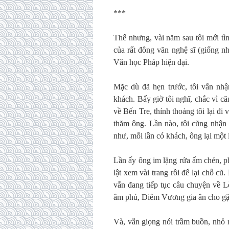
***
Thế nhưng, vài năm sau tôi mới t
của rất đông văn nghệ sĩ (giống n
Văn học Pháp hiện đại.
Mặc dù đã hẹn trước, tôi vẫn nhậ
khách. Bấy giờ tôi nghĩ, chắc vì c
về Bến Tre, thỉnh thoảng tôi lại đ
thăm ông. Lần nào, tôi cũng nhận 
như, mỗi lần có khách, ông lại một
Lần ấy ông im lặng rửa ấm chén, ph
lật xem vài trang rồi để lại chỗ cũ.
vẫn đang tiếp tục câu chuyện về 
âm phủ, Diêm Vương gia ân cho gặp
Và, vẫn giọng nói trầm buồn, nhỏ n