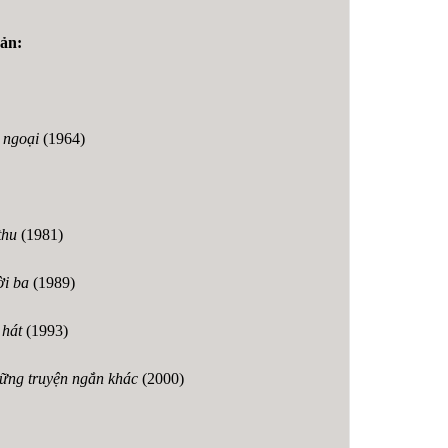
ản:
 ngoại
(1964)
thu
(1981)
ời ba
(1989)
 hát
(1993)
ững truyện ngắn khác
(2000)