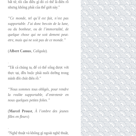
bất tử, tôi cần điều gì đó có thể là điên rồ
nhưng không phải của thế giới này.”
“Ce monde, tel qu’il est fait, n’est pas
supportable. J’ai donc besoin de la lune,
ou du
bonheur, ou de l’immortalité, de
quelque chose qui ne soit dement peut-
etre, mais qui
ne soit pas de ce monde.”
(
Albert Camus
,
Caligula
).
.
“Tất cả chúng ta, để có thể sống được với
thực tại, đều buộc phải nuôi dưỡng trong
mình đôi chút điên rồ.”
“Nous sommes tous obligés, pour rendre
la realite supportable, d’entretenir en
nous
quelques petites folies.”
(
Marcel Proust
,
À l’ombre des jeunes
filles en fleurs
)
.
“Nghệ thuật và không gì ngoài nghệ thuật,