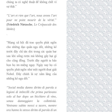
chúng ta có nghệ thuật để không chết vì
sự thật.”
“L’art et rien que l’art, nous avons l’art
pour ne point mourir de la vérité.”
(
Friedrich
Nietzsche
,
Le Crépuscule des
Idoles
)
.
“Mạng xã hội đã trao quyền phát ngôn
cho những đạo quân ngu dốt, những kẻ
trước đây chỉ tán dóc trong các quán bar
sau khi uống rượu mà không gây hại gì
cho cộng đồng. Trước đây người ta bảo
bọn họ im miệng ngay. Ngày nay họ có
quyền phát ngôn như một người đoạt giải
Nobel. Đây chính là sự xâm lăng của
những kẻ ngu dốt.”
“Social media danno diritto di parola a
legioni di imbecilli che prima parlavano
solo al
bar dopo un bicchiere di vino,
senza danneggiare la collettività.
Venivano subito messi a
tacere, mentre
ora hanno lo stesso diritto di parola di un