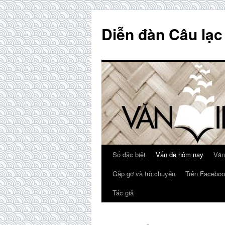
Skip
to
Diễn đàn Câu lạc
content
Số đặc biệt
Vấn đề hôm nay
Văn
Gặp gỡ và trò chuyện
Trên Faceboo
Tác giả