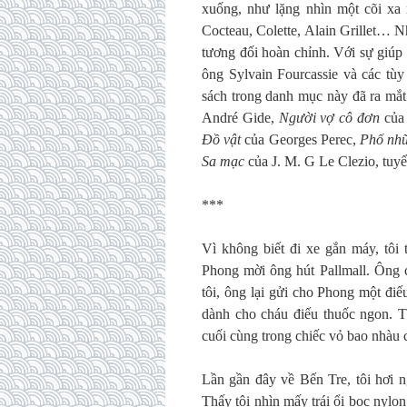
xuống, như lặng nhìn một cõi xa 
Cocteau, Colette, Alain Grillet… 
tương đối hoàn chỉnh. Với sự giúp
ông Sylvain Fourcassie và các tù
sách trong danh mục này đã ra mắ
André Gide,
Người vợ cô đơn
của
Đồ vật
của Georges Perec,
Phố nhữ
Sa mạc
của J. M. G Le Clezio, tuyể
***
Vì không biết đi xe gắn máy, tôi 
Phong mời ông hút Pallmall. Ông c
tôi, ông lại gửi cho Phong một điế
dành cho cháu điếu thuốc ngon. T
cuối cùng trong chiếc vỏ bao nhàu cũ
Lần gần đây về Bến Tre, tôi hơi 
Thấy tôi nhìn mấy trái ổi bọc nylo