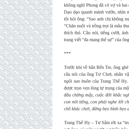
không nghĩ Phong đã có vợ và hai c
Dạo dạo quanh mảnh vườn, nhìn ng
tôi hỏi ông: “Sao anh chị không n
“Chăn nuôi và trồng trọt là mâu th
thích thú. Câu nói, tiếng cười, á
trang viết “đa mang thế sự” của ông
***
Trước khi về hẳn Bến Tre, ông ghé t
câu nói của ông Tư Chơi, nhân vậ
ngôi sao buồn
của Trang Thế Hy. 
được trọn vẹn lòng tự trọng của mộ
đâu chừng mậy, cuộc đời khắc ngh
con nổi tiếng, con phải nghe lời c
chỗ khác chơi, đừng bẹo hình bẹo 
Trang Thế Hy – Tư Sâm rời xa “trư