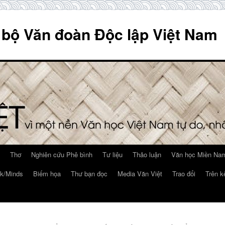
 bộ Văn đoàn Độc lập Việt Nam
Thơ
Nghiên cứu Phê bình
Tư liệu
Thảo luận
Văn học Miền Nam
k/Minds
Biếm họa
Thư bạn đọc
Media Văn Việt
Trao đổi
Trên k