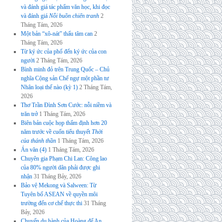
và đánh giá tác phẩm văn học, khi đọc
và đánh giá
Nỗi buồn chiến tranh
2
Tháng Tám, 2026
Một bản “xô-nát” thấu tâm can
2
Tháng Tám, 2026
Từ ký ức của phố đến ký ức của con
người
2 Tháng Tám, 2026
Bình minh đỏ trên Trung Quốc – Chủ
nghĩa Cộng sản Chế ngự một phần tư
Nhân loại thế nào (kỳ 1)
2 Tháng Tám,
2026
Thơ Trần Đình Sơn Cước: nỗi niềm và
trăn trở
1 Tháng Tám, 2026
Biên bản cuộc họp thẩm định hơn 20
năm trước về cuốn tiểu thuyết
Thời
của thánh thần
1 Tháng Tám, 2026
Án văn (4)
1 Tháng Tám, 2026
Chuyên gia Phạm Chi Lan: Công lao
của 80% người dân phải được ghi
nhận
31 Tháng Bảy, 2026
Bảo vệ Mekong và Salween: Từ
Tuyên bố ASEAN về quyền môi
trường đến cơ chế thực thi
31 Tháng
Bảy, 2026
Chuyến du hành của Hoàng đế An