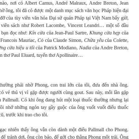
nào, nơi có Albert Camus, André Malraux, Andre Breton, Jean
Nhờ ông, tôi đã có được một danh mục sách văn học Pháp hiện đại
 đỡ của tùy viên văn hóa Đại sứ quán Pháp tại Việt Nam bấy giờ,
y viên sách như Robert Lacombe, Vincent Leandri… một số đầu
t bạn đọc như:
Kín cửa
của Jean-Paul Sartre,
Khung cửa hẹp
của
 Francois Mauriac,
Cỏ
của Claude Simon,
Chừa yêu
của Colette,
ng cửa hiệu u tối
của Patrick Modiano,
Nadia
của Andre Breton,
n thơ Paul Eluard, tuyển thơ Apollinaire…
thường phải nhờ Phong, con trai lớn của tôi, đưa đến nhà ông.
ó vẻ thú vị vì gặp được người cùng gout. Sau này, mỗi lần gặp
u Pallmall. Có khi ông đang hút một loại thuốc thường nhưng lại
ôi nhớ những ngón tay gầy guộc của ông vuốt vuốt điếu thuốc
, trước khi trao cho tôi.
ngạc nhiên thấy ông vẫn còn dành một điếu Pallmall cho Phong.
n để tránh dơi, ông còn bảo, để gởi cho thằng Phong một trái. Ông