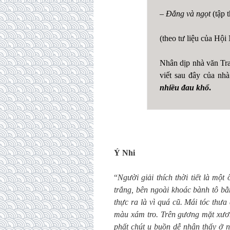
–
Đắng và ngọt
(tập 
(theo tư liệu của H
Nhân dịp nhà văn Tra
viết sau đây của nh
nhiều đau khổ
.
Ý Nhi
“
Người giải thích thời tiết là mộ
trắng, bên ngoài khoác bành tô bằn
thực ra là vì quá cũ. Mái tóc thưa
màu xám tro. Trên gương mặt xươn
phất chút u buồn dễ nhận thấy ở n