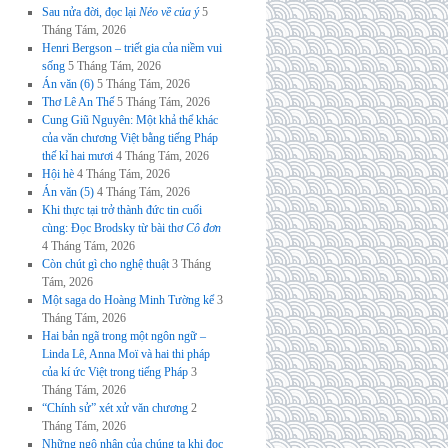
Sau nửa đời, đọc lại
Nẻo về của ý
5
Tháng Tám, 2026
Henri Bergson – triết gia của niềm vui
sống
5 Tháng Tám, 2026
Án văn (6)
5 Tháng Tám, 2026
Thơ Lê An Thế
5 Tháng Tám, 2026
Cung Giũ Nguyên: Một khả thể khác
của văn chương Việt bằng tiếng Pháp
thế kỉ hai mươi
4 Tháng Tám, 2026
Hội hè
4 Tháng Tám, 2026
Án văn (5)
4 Tháng Tám, 2026
Khi thực tại trở thành đức tin cuối
cùng: Đọc Brodsky từ bài thơ
Cô đơn
4 Tháng Tám, 2026
Còn chút gì cho nghệ thuật
3 Tháng
Tám, 2026
Một saga do Hoàng Minh Tường kể
3
Tháng Tám, 2026
Hai bản ngã trong một ngôn ngữ –
Linda Lê, Anna Moï và hai thi pháp
của kí ức Việt trong tiếng Pháp
3
Tháng Tám, 2026
“Chính sử” xét xử văn chương
2
Tháng Tám, 2026
Những ngộ nhận của chúng ta khi đọc