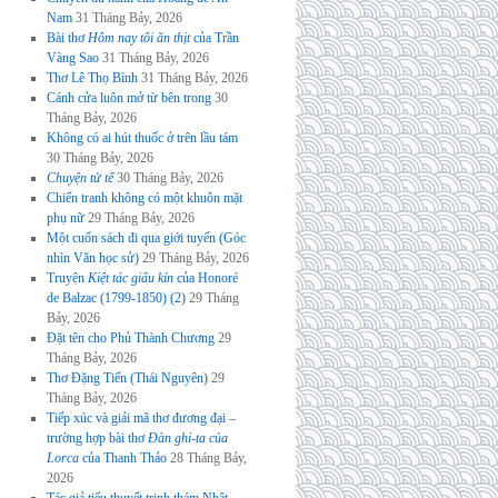
Nam
31 Tháng Bảy, 2026
Bài thơ
Hôm nay tôi ăn thịt
của Trần
Vàng Sao
31 Tháng Bảy, 2026
Thơ Lê Thọ Bình
31 Tháng Bảy, 2026
Cánh cửa luôn mở từ bên trong
30
Tháng Bảy, 2026
Không có ai hút thuốc ở trên lầu tám
30 Tháng Bảy, 2026
Chuyện tử tế
30 Tháng Bảy, 2026
Chiến tranh không có một khuôn mặt
phụ nữ
29 Tháng Bảy, 2026
Một cuốn sách đi qua giới tuyến (Góc
nhìn Văn học sử)
29 Tháng Bảy, 2026
Truyện
Kiệt tác giấu kín
của Honoré
de Balzac (1799-1850) (2)
29 Tháng
Bảy, 2026
Đặt tên cho Phủ Thành Chương
29
Tháng Bảy, 2026
Thơ Đặng Tiến (Thái Nguyên)
29
Tháng Bảy, 2026
Tiếp xúc và giải mã thơ đương đại –
trường hợp bài thơ
Đàn ghi-ta của
Lorca
của Thanh Thảo
28 Tháng Bảy,
2026