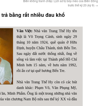
Biển không tranh chấp: Lịch sử bị bóp méo của Biển Đông
trước thế kỷ 20 (kỳ 9)
→
trả bằng rất nhiều đau khổ
Văn Việt:
Nhà văn Trang Thế Hy tên
thật là Võ Trọng Cảnh, sinh ngày 29
tháng 10 năm 1924, quê quán ở Hữu
Định, huyện Châu Thành, tỉnh Bến Tre.
Sau ngày đất nước thống nhất, ông về
sống và làm việc tại Thành phố Hồ Chí
Minh hơn 15 năm, về hưu năm 1992,
rồi ẩn cư tại quê hương Bến Tre.
Nhà văn Trang Thế Hy còn có các bút
danh khác: Phạm Võ, Văn Phụng Mỹ,
Văn, Minh Phẩm. Ông là một trong những nhà văn
của văn chương Nam Bộ nửa sau thế kỷ XX và đầu