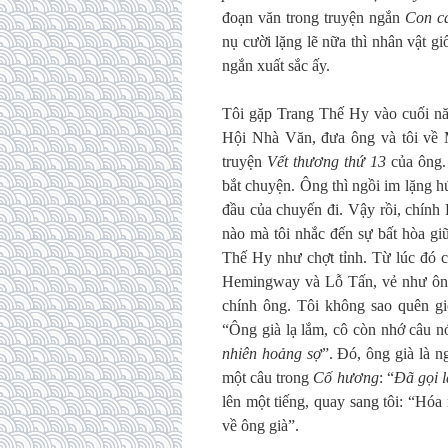
đoạn văn trong truyện ngắn
Con cá
nụ cười lặng lẽ nữa thì nhân vật 
ngắn xuất sắc ấy.
Tôi gặp Trang Thế Hy vào cuối nă
Hội Nhà Văn, đưa ông và tôi về 
truyện
Vết thương thứ 13
của ông.
bắt chuyện. Ông thì ngồi im lặng h
đầu của chuyến đi. Vậy rồi, chính
nào mà tôi nhắc đến sự bất hòa g
Thế Hy như chợt tỉnh. Từ lúc đó c
Hemingway và Lỗ Tấn, vẻ như ông 
chính ông. Tôi không sao quên gi
“Ông già lạ lắm, cô còn nhớ câu n
nhiên hoảng sợ
”. Đó, ông già là 
một câu trong
Cố hương
: “
Đã gọi l
lên một tiếng, quay sang tôi: “Hó
về ông già”.