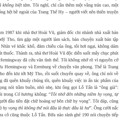
 không biệt tăm
. Tôi nghĩ, chỉ cần thêm một vầng trán cao, một
giống hệt bề ngoài của Trang Thế Hy
–
người viết nên thiên truyện
m 1987 khi nhà thơ Hoài Vũ, giám đốc chi nhánh nhà xuất bản
Mỹ Tho, tìm gặp một người làm sách, bàn chuyện xuất bản tập
 Nhìn vẻ khắc khổ, đăm chiêu của ông, tôi hơi ngại, không dám
út thuốc. Thành ra, nhà thơ Hoài Vũ độc diễn suốt mấy chục phút
 Hemingway đã cứu vãn tình thế. Tôi không nhớ rõ vì nguyên cớ
iữa Hemingway và Erenburg về chuyện văn phong. Thế là Trang
ho đến khi tới Mỹ Tho, rồi suốt chuyến quay về, ông chỉ nói về
đã quên khuấy chúng tôi, quên khuấy việc in ấn tác phẩm của
ọng nói trầm buồn, nhỏ nhẹ, khi ông gọi Lỗ Tấn là “ông già”:
ói trong
Cố hương
không: “
Tôi nhớ đến
những niềm hy vọng, tự
người đầu tiên đặt chữ hoảng sợ bên chữ hy vọng”. Tôi đáp, cũng
à hy vọng thì không
thể nói đâu là thực đâu là hư
”. Ông cười nấc
a ra cô cũng thuộc Lỗ Tấn. Bữa nào rảnh ghé 190 nói chuyện tiếp