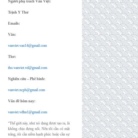
Người phụ trách Văn Việt:
Trịnh Y Thư
Emails:
Văn:
vanviet.van14@gmail.com
Thơ:
tho.vanviet.vd@gmail.com
Nghiên cứu – Phê bình:
vanviet.ncpb@gmail.com
Vấn đề hôm nay:
vanviet.vdhn1@gmail.com
“Thế giới này, như nó đang được tạo ra, là
không chịu đựng nổi. Nên tôi cần có mặt
trăng, tôi cần niềm hạnh phúc hoặc cần sự