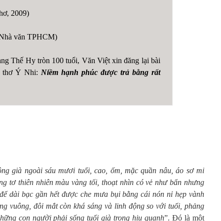
thơ, 2009)
ội Nhà văn TPHCM)
ng Thế Hy tròn 100 tuổi, Văn Việt xin đăng lại bài
à thơ Ý Nhi:
Niềm hạnh phúc được trả bằng rất
t ông già ngoài sáu mươi tuổi, cao, ốm, mặc quần
nâu, áo sơ mi
g tơ thiên nhiên màu vàng tối, thoạt
nhìn có vẻ như bẩn nhưng
 để dài bạc gần hết được che
mưa bụi bằng cái nón nỉ hẹp vành
g vuông, đôi mắt còn khá sáng và linh động so với tuổi, phảng
hững con người phải sống tuổi già trong hiu quạnh
”. Đó là một