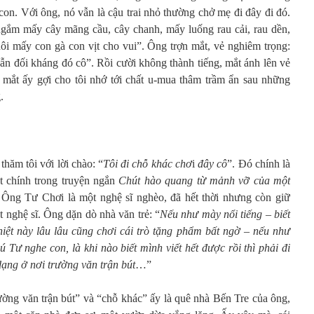
on. Với ông, nó vẫn là cậu trai nhỏ thường chở mẹ đi đây đi đó.
ắm mấy cây mãng cầu, cây chanh, mấy luống rau cải, rau dền,
uôi mấy con gà con vịt cho vui”. Ông trợn mắt, vẻ nghiêm trọng:
uẫn đối kháng đó cô”. Rồi cười không thành tiếng, mắt ánh lên vẻ
nh mắt ấy gợi cho tôi nhớ tới chất u-mua thâm trầm ẩn sau những
.
hăm tôi với lời chào: “
Tôi đi chỗ khác chơ
i
đây cô
”. Đó chính là
t chính trong truyện ngắn
Chút hào
quang từ mảnh vỡ
của một
Ông Tư Chơi là một nghệ sĩ nghèo, đã hết thời nhưng còn giữ
t nghệ sĩ. Ông dặn dò nhà văn trẻ: “
Nếu
như mày nổi tiếng
–
biết
iệt này
lâu lâu cũng chơi cái
trò tặng phẩm bất ngờ
–
nếu như
hú Tư nghe con, là khi
nào biết mình viết hết được rồi thì phải đi
dạng ở nơi
trường văn trận bút
…”
ờng văn trận bút” và “chỗ khác” ấy là quê nhà Bến Tre của ông,