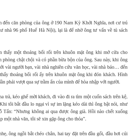
ìm đến căn phòng của ông ở 190 Nam Kỳ Khởi Nghĩa, nơi cư trú
hư nhà 96 phố Huế Hà Nội), lại là để nhờ ông tư vấn về tủ sách
n thấy một thoáng bối rối trên khuôn mặt ông khi mở cửa cho
ăn phòng chật chội và có phần bừa bộn của ông. Sau này, khi ông
i với vài người bạn, vài nhà nghiên cứu văn học, vài nhà báo… đến
thấy thoáng bối rối ấy trên khuôn mặt ông khi đón khách. Hình
 lần phải vượt qua sự trầm ẩn của mình để hòa nhập với người.
a trà, kéo ghế mời khách, đi vào đi ra tìm một cuốn sách trên kệ,
 Khi tôi bắt đầu lo ngại vì sự im lặng kéo dài thì ông bật nói, như
Lỗ Tấn: “Nhưng không ai qua được ông già. Hồi nào chết xuống
 một nhà văn, tôi sẽ xin gặp ông cho thỏa”.
hẹ, ông ngồi bắt chéo chân, hai tay đặt trên đầu gối, đầu hơi cúi