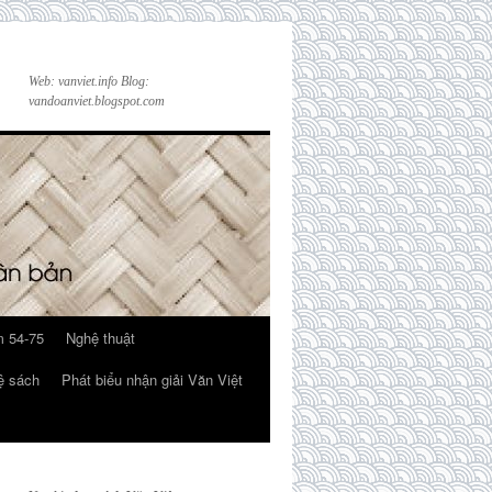
Web: vanviet.info Blog:
vandoanviet.blogspot.com
 54-75
Nghệ thuật
ệ sách
Phát biểu nhận giải Văn Việt