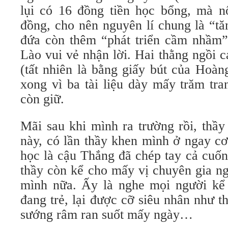
lụi có 16 đồng tiền học bổng, mà n
đồng, cho nên nguyên lí chung là “t
đứa còn thêm “phát triển cầm nhầm
Lào vui vẻ nhận lời. Hai thằng ngồi 
(tất nhiên là bằng giấy bút của Hoà
xong vì ba tài liệu dày mấy trăm tr
còn giữ.
Mãi sau khi mình ra trường rồi, thầ
này, có lần thầy khen mình ở ngay c
học là cậu Thắng đã chép tay cả cuốn 
thầy còn kể cho mấy vị chuyên gia n
mình nữa. Ấy là nghe mọi người kể 
đang trẻ, lại được cỡ siêu nhân như 
sướng râm ran suốt mấy ngày…