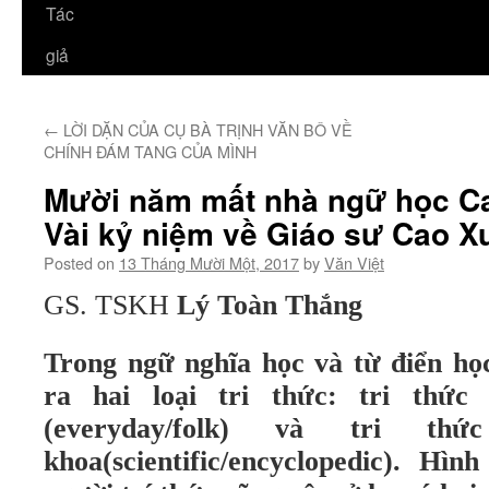
Tác
giả
←
LỜI DẶN CỦA CỤ BÀ TRỊNH VĂN BÔ VỀ
CHÍNH ĐÁM TANG CỦA MÌNH
Mười năm mất nhà ngữ học Ca
Vài kỷ niệm về Giáo sư Cao X
Posted on
13 Tháng Mười Một, 2017
by
Văn Việt
GS. TSKH
Lý Toàn Thắng
Trong ngữ nghĩa học và từ điển họ
ra hai loại tri thức: tri thức
(everyday/folk) và tri thứ
khoa(scientific/encyclopedic). Hì