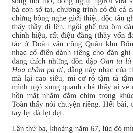
sông mờ mờ, đông nghịt người vừa s
bà con sở tại, chương trình có đủ cả
chừng bỗng nghe giới thiệu độc tấu gh
thấy thầy đi lên, ngồi ghế tựa ôm đ
chính hiệu, rất điệu đàng (thầy vốn đ
tác ở Đoàn văn công Quân khu Bốn
nhạc cổ điển dành riêng cho đàn ghi
đang thích những dồn dập
Oan ta l
Hoa chằm pa ơi
, đằng này nhạc của t
mà lại cao siêu, mi-cơ-rô tậm tà tậm 
mình ngó xung quanh chả thấy ai vẻ
hồn mắt nhắm đắm chìm trong khúc
Toàn thấy nói chuyện riêng. Hết bài,
tay lẹt đà lẹt đẹt.
Lần thứ ba, khoảng năm 67, lúc đó mì