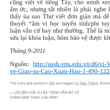
cũng viết về tiếng Tày, cho mình x
ấm ức, nhưng tất nhiên là phải nghe 
thấy ủa sao Thư viết đơn giản mà dễ 
thuyết “âm vị học tuyến tính/phi tu
luận vẫn cứ hay như thường. Thế là m
sửa lại khóa luận, hôm bảo vệ được k
Tháng 9-2011
Nguồn:
http://ussh.vnu.edu.vn/d6/vi
ve-Giao-su-Cao-Xuan-Hao-1-490-122
This entry was posted in
Văn
and tagged
Lý Toàn Thắng
. Book
←
LỜI DẶN CỦA CỤ BÀ TRỊNH VĂN BÔ VỀ
CHÍNH ĐÁM TANG CỦA MÌNH