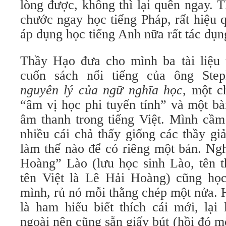
lòng được, không thì lại quên ngay. 
chước ngay học tiếng Pháp, rất hiệu 
áp dụng học tiếng Anh nữa rất tác dụn
Thầy Hạo đưa cho mình ba tài liệu 
cuốn sách nổi tiếng của ông St
nguyên lý của ngữ nghĩa học
, một c
“âm vị học phi tuyến tính” và một bà
âm thanh trong tiếng Việt. Mình cầm
nhiều cái chả thấy giống các thầy gi
làm thế nào để có riêng một bản. Ngh
Hoàng” Lào (lưu học sinh Lào, tên t
tên Việt là Lê Hải Hoàng) cũng họ
mình, rủ nó mỗi thằng chép một nửa. 
là ham hiểu biết thích cái mới, lại
ngoài nên cũng sẵn giấy bút (hồi đó mỗ