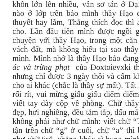
khôn lớn lên nhiều, vẫn sơ tán ở Đ
nào ở lớp trên bảo mình thầy Hạo 
thuyết hay lắm, Thắng thích đọc thì
cho. Lần đầu tiên mình được ngồi g
chuyện với thầy Hạo, trong một căn
vách đất, mà không hiểu tại sao thấy
mình. Mình nhớ là thầy Hạo bảo đang
ác và trừng phạt
của Đoxtoievxki th
nhưng chỉ được 3 ngày thôi và cấm k
cho ai khác (chắc là thầy sợ mất). Tất
rối rít, vui mừng giấu giấu diếm diế
viết tay dày cộp về phòng. Chữ thầy
đẹp, hơi nghiêng, đều tăm tắp, dấu m
không phải như chữ mình: viết chữ “
tận trên chữ “g” ở cuối, chữ “a” thì