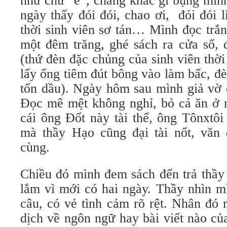
như chữ “e”, chẳng khác gì bụng mình 
ngày thấy đói đói, chao ơi, đói đói 
thời sinh viên sơ tán… Mình đọc trắ
một đêm trăng, ghé sách ra cửa sổ, 
(thứ đèn đặc chủng của sinh viên thờ
lấy ống tiêm đút bông vào làm bấc, đ
tốn dầu). Ngày hôm sau mình giả vờ 
Đọc mê mệt không nghỉ, bỏ cả ăn ở 
cái ông Đốt này tài thế, ông Tônxtôi
mà thầy Hạo cũng đại tài nốt, văn 
cùng.
Chiều đó mình đem sách đến trả thầy
lắm vì mới có hai ngày. Thầy nhìn m
câu, có vẻ tình cảm rõ rệt. Nhân đó 
dịch về ngôn ngữ hay bài viết nào củ