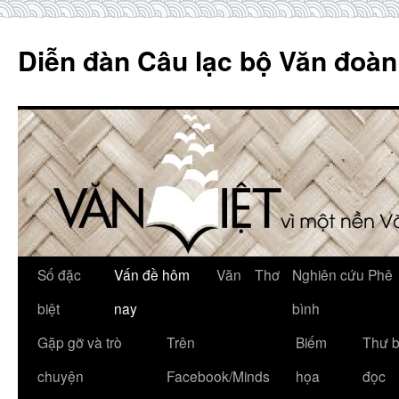
Skip
to
Diễn đàn Câu lạc bộ Văn đoàn
content
Số đặc
Vấn đề hôm
Văn
Thơ
Nghiên cứu Phê
biệt
nay
bình
Gặp gỡ và trò
Trên
Biếm
Thư 
chuyện
Facebook/Minds
họa
đọc