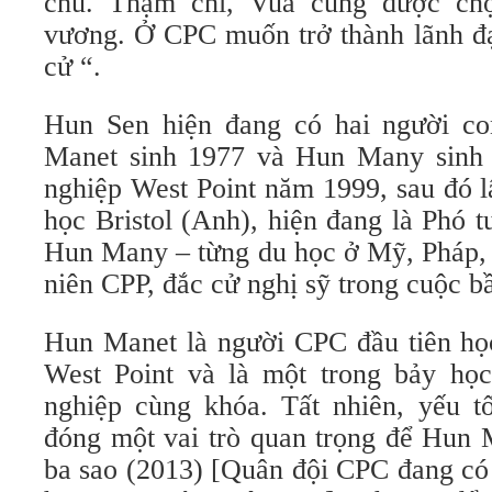
chủ. Thậm chí, Vua cũng được ch
vương. Ở CPC muốn trở thành lãnh đạ
cử “.
Hun Sen hiện đang có hai người co
Manet sinh 1977 và Hun Many sinh 
nghiệp West Point năm 1999, sau đó lấ
học Bristol (Anh), hiện đang là Phó 
Hun Many – từng du học ở Mỹ, Pháp, Ú
niên CPP, đắc cử nghị sỹ trong cuộc b
Hun Manet là người CPC đầu tiên họ
West Point và là một trong bảy học
nghiệp cùng khóa. Tất nhiên, yếu t
đóng một vai trò quan trọng để Hun 
ba sao (2013) [Quân đội CPC đang có