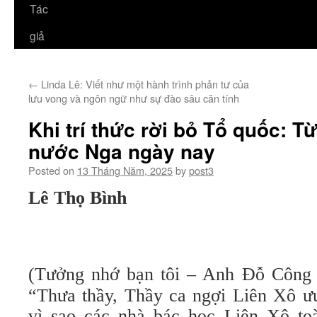
Tác
giả
←
Linda Lê: Viết như một hành trình phản tư của
lưu vong và ngôn ngữ như sự đào sâu căn tính
Khi trí thức rời bỏ Tổ quốc: T
nước Nga ngày nay
Posted on
13 Tháng Năm, 2025
by
post3
Lê Thọ Bình
(Tưởng nhớ bạn tôi – Anh Đỗ Công 
“Thưa thầy, Thầy ca ngợi Liên Xô ư
vì sao các nhà bác học Liên Xô t