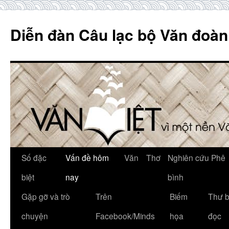
Skip
to
Diễn đàn Câu lạc bộ Văn đoàn
content
Số đặc
Vấn đề hôm
Văn
Thơ
Nghiên cứu Phê
biệt
nay
bình
Gặp gỡ và trò
Trên
Biếm
Thư 
chuyện
Facebook/Minds
họa
đọc