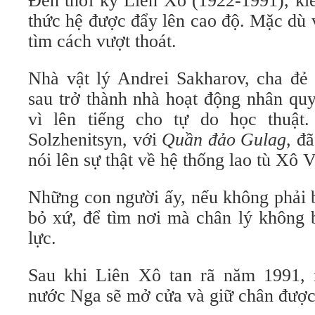
Đến thời kỳ Liên Xô (1922-1991), kiể
thức hệ được đẩy lên cao độ. Mặc dù v
tìm cách vượt thoát.
Nhà vật lý Andrei Sakharov, cha đ
sau trở thành nhà hoạt động nhân quy
vì lên tiếng cho tự do học thuật
Solzhenitsyn, với
Quần đảo Gulag
, đ
nói lên sự thật về hệ thống lao tù Xô V
Những con người ấy, nếu không phải 
bỏ xứ, để tìm nơi mà chân lý không 
lực.
Sau khi Liên Xô tan rã năm 1991, 
nước Nga sẽ mở cửa và giữ chân được 