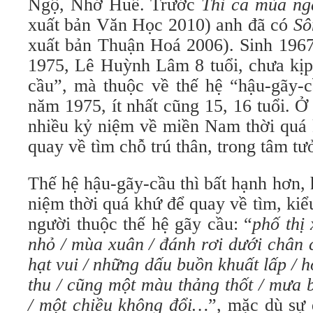
Ngộ, Nhớ Huế. Trước
Thi ca mùa nga
xuất bản Văn Học 2010) anh đã có
Sô
xuất bản Thuận Hoá 2006). Sinh 1967 
1975, Lê Huỳnh Lâm 8 tuổi, chưa kịp t
cầu”, mà thuộc về thế hệ “hậu-gãy-c
năm 1975, ít nhất cũng 15, 16 tuổi. Ở tu
nhiều kỷ niệm về miền Nam thời quá kh
quay về tìm chỗ trú thân, trong tâm tư
Thế hệ hậu-gãy-cầu thì bất hạnh hơn
niệm thời quá khứ để quay về tìm, kiê
người thuộc thế hệ gãy cầu: “
phố thị
nhỏ / mùa xuân / đánh rơi dưới chân c
hạt vui / những dấu buồn khuất lấp / 
thu / cũng một màu thảng thốt / mưa 
/ một chiều không đổi…
”, mặc dù sự