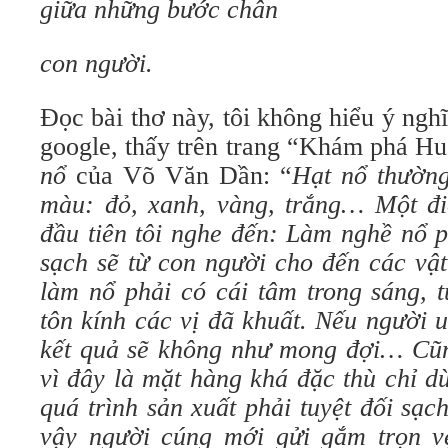
giữa những bước chân
con người.
Đọc bài thơ này, tôi không hiểu ý nghĩ
google, thấy trên trang “Khám phá Huê
nổ
của Võ Văn Dần: “
Hạt nổ thườn
màu: đỏ, xanh, vàng, trắng… Một đi
đầu tiên tôi nghe đến: Làm nghề nổ ph
sạch sẽ từ con người cho đến các vật
làm nổ phải có cái tâm trong sáng, 
tôn kính các vị đã khuất. Nếu người 
kết quả sẽ không như mong đợi… Cũng
vì đây là mặt hàng khá đặc thù chỉ d
quá trình sản xuất phải tuyệt đối sạc
vậy người cúng mới gửi gắm trọn v