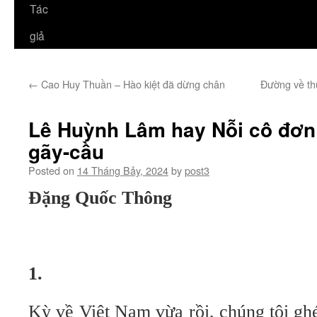
Tác
giả
←
Cao Huy Thuần – Hào kiệt đã dừng chân
Đường về thủ
Lê Huỳnh Lâm hay Nỗi cô đơn c
gãy-cầu
Posted on
14 Tháng Bảy, 2024
by
post3
Đặng Quốc Thông
1.
Kỳ về Việt Nam vừa rồi, chúng tôi ghé