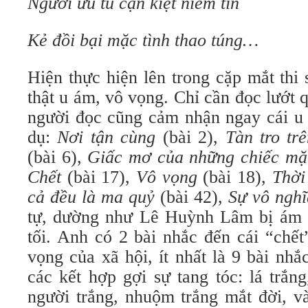
Người ưu tú cạn kiệt niềm tin
Kẻ đồi bại mặc tình thao túng…
Hiện thực hiện lên trong cặp mắt th
thật u ám, vô vọng. Chỉ cần đọc lướt 
người đọc cũng cảm nhận ngay cái u 
dụ:
Nơi tận cùng
(bài 2),
Tàn tro tr
(bài 6),
Giấc mơ của những chiếc mặ
Chết
(bài 17),
Vô vọng
(bài 18),
Thời
cả đều là ma quỷ
(bài 42),
Sự vô nghi
tự, dường như Lê Huỳnh Lâm bị ám ả
tối. Anh có 2 bài nhắc đến cái “chết
vọng của xã hội, ít nhất là 9 bài nhă
các kết hợp gợi sự tang tóc: lá trắn
người trắng, nhuộm trắng mắt đời, va