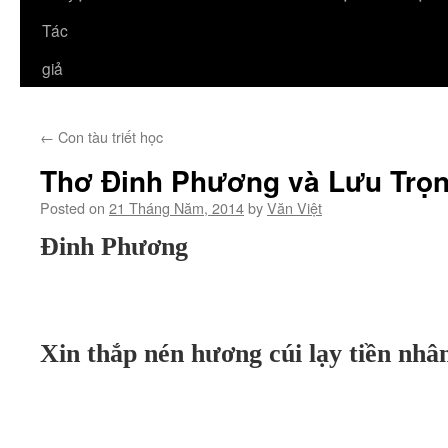
Tác
giả
←
Con tàu triết học
Thơ Đinh Phương và Lưu Trọ
Posted on
21 Tháng Năm, 2014
by
Văn Việt
Đinh Phương
Xin thắp nén hương cúi lạy tiền nhâ