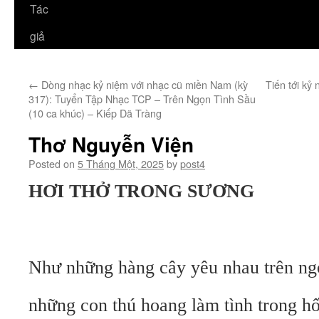
Tác
giả
←
Dòng nhạc kỷ niệm với nhạc cũ miền Nam (kỳ
Tiến tới k
317): Tuyển Tập Nhạc TCP – Trên Ngọn Tình Sầu
(10 ca khúc) – Kiếp Dã Tràng
Thơ Nguyễn Viện
Posted on
5 Tháng Một, 2025
by
post4
HƠI THỞ TRONG SƯƠNG
Như những hàng cây yêu nhau trên ng
những con thú hoang làm tình trong hố