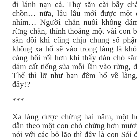
đi lánh nạn cả. Thợ săn cài bẫy ch
chồn… nữa, lâu lâu mới được một 
nhím… Người chăn nuôi không dám
rừng chăn, thỉnh thoảng một vài con 
săn đôi khi cũng chịu chung số ph
không xa hổ sẽ vào trong làng là khó
càng bối rối hơn khi thấy đàn chó să
dám cất tiếng sủa mỗi lần vào rừng, 
Thế thì lỡ như ban đêm hổ về làng,
đây!?
***
Xa làng được chừng hai năm, một h
dẫn theo một con chó chừng hơn mươi
nói với các bô lão thì đây là con Sói 