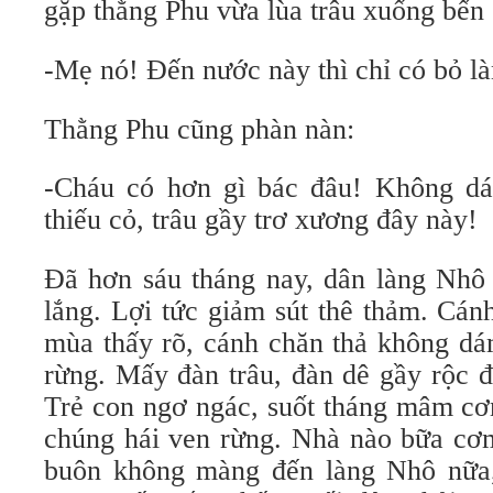
gặp thằng Phu vừa lùa trâu xuống bến 
-Mẹ nó! Đến nước này thì chỉ có bỏ là
Thằng Phu cũng phàn nàn:
-Cháu có hơn gì bác đâu! Không dá
thiếu cỏ, trâu gầy trơ xương đây này!
Đã hơn sáu tháng nay, dân làng Nhô 
lắng. Lợi tức giảm sút thê thảm. Cán
mùa thấy rõ, cánh chăn thả không dám
rừng. Mấy đàn trâu, đàn dê gầy rộc đi 
Trẻ con ngơ ngác, suốt tháng mâm cơ
chúng hái ven rừng. Nhà nào bữa cơm
buôn không màng đến làng Nhô nữa,