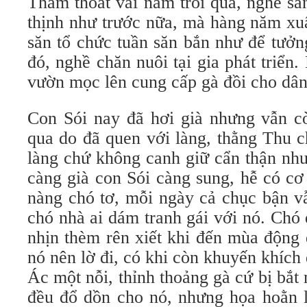
Thấm thoát vài năm trôi qua, nghề s
thịnh như trước nữa, mà hàng năm xu
săn tổ chức tuần săn bắn như để tưở
đó, nghề chăn nuôi tại gia phát triển.
vườn mọc lên cung cấp gà đồi cho dân
Con Sói nay đã hơi già nhưng vẫn c
qua do đã quen với làng, thằng Thu 
làng chứ không canh giữ cẩn thận như
càng già con Sói càng sung, hễ có cơ
nàng chó tơ, mỗi ngày cả chục bận v
chó nhà ai dám tranh gái với nó. Chó
nhịn thèm rên xiết khi đến mùa động
nó nên lờ đi, có khi còn khuyến khích
Ác một nỗi, thỉnh thoảng gà cứ bị bắt
đều đổ dồn cho nó, nhưng họa hoằn l