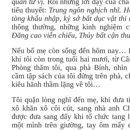
quân tử vị.
Rồi những lời dạy của cha 
tiểu thuyết:
Trung ngôn nghịch nhĩ. H
tòng khẩu nhập, kỷ sở bất dục vật thi
thông thường, những kinh nghiệm c
Đăng cao viễn chiếu, Thủy bất cận t
Nếu bố mẹ còn sống đến hôm nay… Đã
khi tôi còn trong tuổi hai mươi, từ 
Phòng thăm tôi, qua phà Bính, nhìn
cầm tập sách của tôi đứng trên phà, 
kiêu hãnh thầm lặng về tôi…
Tôi quặn lòng nghĩ đến mẹ, khi đưa t
xô khăn xô côi cút, sang nhà anh 
được đưa sang đấy khi tổ chức tang 
một mình trên giường, tay ôm mấy 