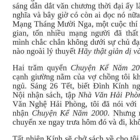
sáng dẫn dắt văn chương thời đại ấy l
nghĩa và bây giờ có còn ai đọc nó nữ
Mạng Tháng Mười Nga, một cuộc thí n
gian, tốn nhiều mạng người đã thất 
mình chắc chắn không dưới sự chủ đạo
nào ngoài lý thuyết
Hãy thật giản dị v
Hai trăm quyển
Chuyện Kể Năm 20
cạnh giường nằm của vợ chồng tôi kh
ngủ. Sáng 26 Tết, biết Đình Kính n
Nội nhận sách, tập
Nhà Văn Hải Phò
Văn Nghệ Hải Phòng, tôi đã nói với 
nhận
Chuyện Kể Năm 2000
. Nhưng 
chuyến xe ngay trưa hôm đó và đi, khô
Tất nhiên Kính sẽ chở sách về cho tô