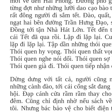
mới về đến Hải Phòng. Đường phố gi
từng đợt như những lưỡi dao cạo bào 
rất đông người đi sắm tết. Đào, quất
ngạt hai bên đường Trần Hưng Đạo, 
Đồng tới tận Nhà Hát Lớn. Tết đến t
cái Tết đã qua rồi. Lặp đi lặp lại. 
lặp đi lặp lại. Tập dần những thói q
Thói quen hy vọng. Thói quen thất vọ
Thói quen nghe nói dối. Thói quen sợ h
Thói quen già đi. Thói quen tiếp nhận
Dửng dưng với tất cả, người cũng n
những cành đào, tới cái cổng sắt đang
hội. Đạp cánh cửa rầm rầm thay cho 
đêm. Cũng chỉ định nhờ nếu sách về 
tôi. Nhưng bác bảo vệ cho biết điện 