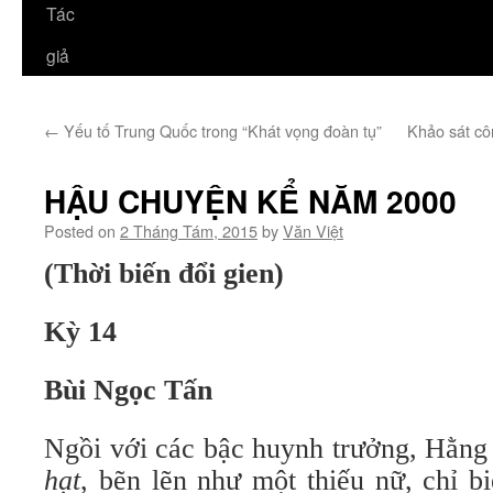
Tác
giả
←
Yếu tố Trung Quốc trong “Khát vọng đoàn tụ”
Khảo sát cô
HẬU CHUYỆN KỂ NĂM 2000
Posted on
2 Tháng Tám, 2015
by
Văn Việt
(Thời biến đổi gien)
Kỳ 14
Bùi Ngọc Tấn
Ngồi với các bậc huynh trưởng, Hằn
hạt
, bẽn lẽn như một thiếu nữ, chỉ b