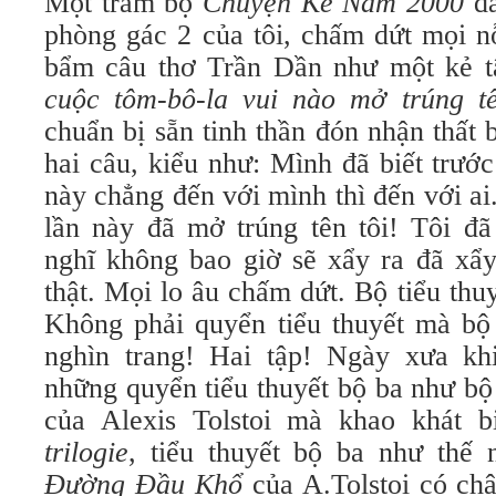
Một trăm bộ
Chuyện Kể Năm 2000
đ
phòng gác 2 của tôi, chấm dứt mọi n
bẩm câu thơ Trần Dần như một kẻ t
cuộc tôm-bô-la vui nào mở trúng tê
chuẩn bị sẵn tinh thần đón nhận thất 
hai câu, kiểu như: Mình đã biết trướ
này chẳng đến với mình thì đến với a
lần này đã mở trúng tên tôi! Tôi đã
nghĩ không bao giờ sẽ xẩy ra đã xẩy
thật. Mọi lo âu chấm dứt. Bộ tiểu thuy
Không phải quyển tiểu thuyết mà bộ 
nghìn trang! Hai tập! Ngày xưa kh
những quyển tiểu thuyết bộ ba như b
của Alexis Tolstoi mà khao khát b
trilogie
, tiểu thuyết bộ ba như thế
Đường Đầu Khổ
của A.Tolstoi có ch