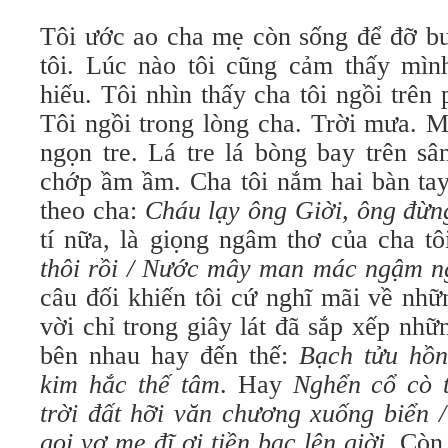
Tôi ước ao cha mẹ còn sống để đỡ bu
tôi. Lúc nào tôi cũng cảm thấy mìn
hiếu. Tôi nhìn thấy cha tôi ngồi trên 
Tôi ngồi trong lòng cha. Trời mưa. M
ngọn tre. Lá tre lá bòng bay trên s
chớp ầm ầm. Cha tôi nắm hai bàn tay 
theo cha:
Cháu lạy ông Giời, ông đừn
tí nữa, là giọng ngâm thơ của cha tô
thôi rồi / Nước mây man mác ngậm ng
câu đối khiến tôi cứ nghĩ mãi về nhữ
vời chỉ trong giây lát đã sắp xếp nhữ
bên nhau hay đến thế:
Bạch tửu hồn
kim hắc thế tâm
. Hay
Nghển cổ cò 
trời đất hỡi văn chương xuống biển 
gọi vợ mẹ đĩ ơi tiền bạc lên giời
. Cò