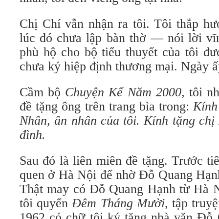
Chị Chí vẫn nhận ra tôi. Tôi thắp h
lúc đó chưa lập bàn thờ — nói lời vĩ
phù hộ cho bộ tiểu thuyết của tôi đ
chưa ký hiệp định thương mại. Ngày 
Cầm bộ
Chuyện Kể Năm 2000
, tôi n
đề tặng ông trên trang bìa trong:
Kính
Nhân, ân nhân của tôi. Kính tặng chị
đình.
Sau đó là liên miên đề tặng. Trước t
quen ở Hà Nội để nhờ Đỗ Quang Hạn
Thật may có Đỗ Quang Hạnh từ Hà N
tôi quyển
Đêm Tháng Mười
, tập truy
1962 có chữ tôi ký tặng nhà văn Đỗ 