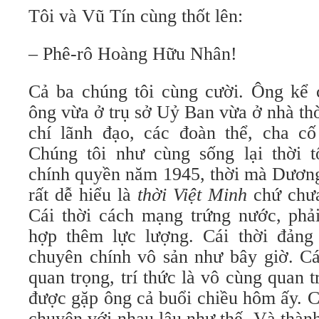
Tôi và Vũ Tín cùng thốt lên:
– Phê-rô Hoàng Hữu Nhân!
Cả ba chúng tôi cùng cười. Ông kể
ông vừa ở trụ sở Uỷ Ban vừa ở nhà th
chí lãnh đạo, các đoàn thể, cha c
Chúng tôi như cùng sống lại thời 
chính quyền năm 1945, thời mà Dương
rất dễ hiểu là
thời Việt Minh
chứ chư
Cái thời cách mạng trứng nước, phả
hợp thêm lực lượng. Cái thời đảng
chuyên chính vô sản như bây giờ. Cá
quan trọng, trí thức là vô cùng qua
được gặp ông cả buổi chiều hôm ấy. C
chuyện với nhau lâu như thế. Và thành