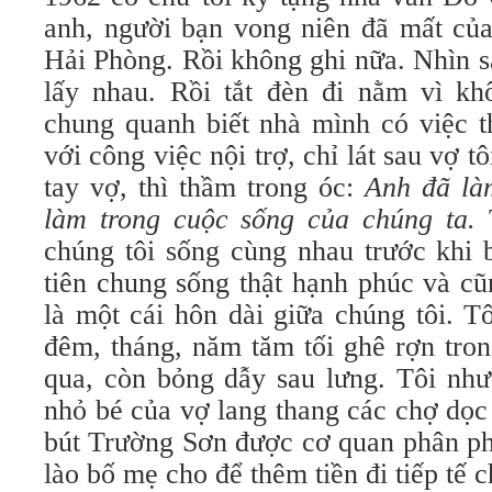
anh, người bạn vong niên đã mất của
Hải Phòng. Rồi không ghi nữa. Nhìn 
lấy nhau. Rồi tắt đèn đi nằm vì k
chung quanh biết nhà mình có việc t
với công việc nội trợ, chỉ lát sau vợ 
tay vợ, thì thầm trong óc:
Anh đã là
làm trong cuộc sống của chúng ta.
T
chúng tôi sống cùng nhau trước khi 
tiên chung sống thật hạnh phúc và cũ
là một cái hôn dài giữa chúng tôi. T
đêm, tháng, năm tăm tối ghê rợn tron
qua, còn bỏng dẫy sau lưng. Tôi như
nhỏ bé của vợ lang thang các chợ dọ
bút Trường Sơn được cơ quan phân ph
lào bố mẹ cho để thêm tiền đi tiếp tế c