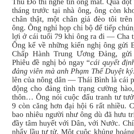
Thủ Đô thì nghe tin ông mất. Quá đột
tháng trước tại nhà ông, ông còn k
chân thật, một chân giả đèo tôi trê
ông. Ông nghỉ họp chi bộ để tiếp chúng
lợi ở cái tuổi 79 khi ông ra đi — Cha 
Ông kể về những kiến nghị ông gửi B
Chấp Hành Trung Ương Đảng, gửi 
Phiêu đề nghị bỏ ngay “
cái quyết địn
đảng viên mà anh Phạm Thế Duyệt k
lên của nông dân — Thái Bình là cái 
động cho đảng tình trạng cường hào
thôn… Ông nói cuộc đấu tranh tư tưở
9 còn căng hơn đại hội 6 rất nhiều. 
bao nhiêu người như ông dù đã hưu tr
đầy tâm huyết với Dân, với Nước. Chí
nhẩy lầu tự tử. Một cuộc khủng hoản