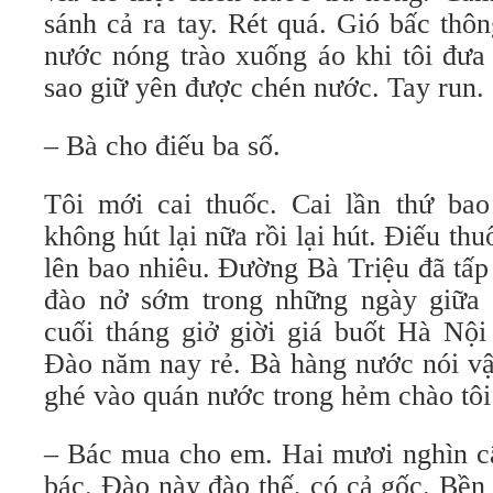
sánh cả ra tay. Rét quá. Gió bấc thô
nước nóng trào xuống áo khi tôi đưa
sao giữ yên được chén nước. Tay run.
– Bà cho điếu ba số.
Tôi mới cai thuốc. Cai lần thứ bao
không hút lại nữa rồi lại hút. Điếu t
lên bao nhiêu. Đường Bà Triệu đã tấ
đào nở sớm trong những ngày giữa 
cuối tháng giở giời giá buốt Hà Nội
Đào năm nay rẻ. Bà hàng nước nói vậ
ghé vào quán nước trong hẻm chào tôi
– Bác mua cho em. Hai mươi nghìn câ
bác. Đào này đào thế, có cả gốc. Bền 