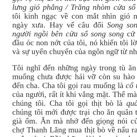
lưng gió phẳng / Trăng nhòm cửa sổ
tôi kinh ngạc về con mắt nhìn gió n
ngày xưa. Hay vế câu đối
Song son
người ngồi bên cửa sổ song song
cứ 
đầu óc non nớt của tôi, nó khiến tôi
và sự uyển chuyển của ngôn ngữ từ nh
Tôi nghĩ đến những ngày trong tù ăn
muống chưa được hái vỡ còn su hào 
đến cha. Cha tôi gọi rau muống là
cố 
của người, rất ít khi vắng mặt. Thế mà
chúng tôi. Cha tôi gọi thịt bò là
quâ
chúng tôi mới được trại cho ăn quân tử
già ốm. Ăn mà nhớ đến giọng nói củ
chợ Thanh Lãng mua thịt bò về nấu r