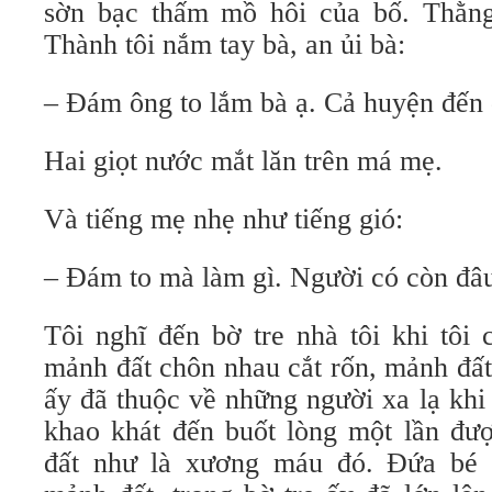
sờn bạc thấm mồ hôi của bố. Thằng
Thành tôi nắm tay bà, an ủi bà:
– Đám ông to lắm bà ạ. Cả huyện đến
Hai giọt nước mắt lăn trên má mẹ.
Và tiếng mẹ nhẹ như tiếng gió:
– Đám to mà làm gì. Người có còn đ
Tôi nghĩ đến bờ tre nhà tôi khi tôi
mảnh đất chôn nhau cắt rốn, mảnh đất 
ấy đã thuộc về những người xa lạ khi
khao khát đến buốt lòng một lần đượ
đất như là xương máu đó. Đứa bé 