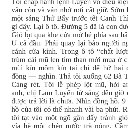
Tôi chấp hành lệnh Luyến vô điều kiệ
vẫn còn và vẫn nhớ nơi cất giữ. Sớm 
một sáng Thứ Bẩy trước tết Canh Thì
gì đấy. Lại ô tô. Đường 5 đã là con đ
Gió lọt qua khe cửa mở hé phía sau hấ
U cả đầu. Phải quay lại bảo người n
cánh cửa kính. Trong ô tô “chất lượ
trùm cái mũ len tím than mới mua ở 
mũi kín mồm kín tai chỉ để hở hai
đồng — nghìn. Thả tôi xuống 62 Bà Tr
Càng rét. Tôi lễ phép lột mũ, hỏi a
anh, chị Lam Luyến từ sáng đến giờ 
được trả lời là chưa. Nhìn đồng hồ. 
hồ của tôi có thể nhanh vài ba phút. Ré
tôi tạt vào một ngõ gần đấy tránh gi
vỉa hè một chén nước trà nóng. Cầm