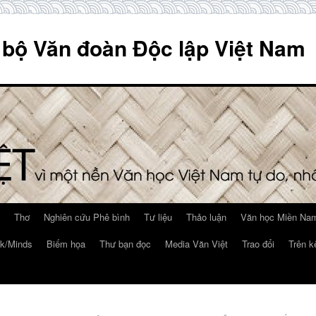
 bộ Văn đoàn Độc lập Việt Nam
Thơ
Nghiên cứu Phê bình
Tư liệu
Thảo luận
Văn học Miền Nam
k/Minds
Biếm họa
Thư bạn đọc
Media Văn Việt
Trao đổi
Trên k