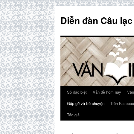
Skip
to
Diễn đàn Câu lạc
content
Số đặc biệt
Vấn đề hôm nay
Văn
Gặp gỡ và trò chuyện
Trên Faceboo
Tác giả