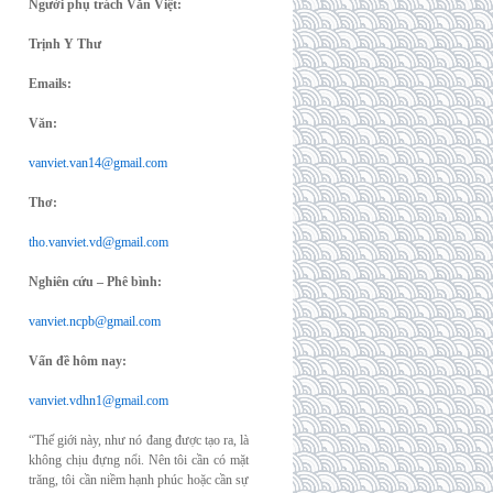
Người phụ trách Văn Việt:
Trịnh Y Thư
Emails:
Văn:
vanviet.van14@gmail.com
Thơ:
tho.vanviet.vd@gmail.com
Nghiên cứu – Phê bình:
vanviet.ncpb@gmail.com
Vấn đề hôm nay:
vanviet.vdhn1@gmail.com
“Thế giới này, như nó đang được tạo ra, là
không chịu đựng nổi. Nên tôi cần có mặt
trăng, tôi cần niềm hạnh phúc hoặc cần sự