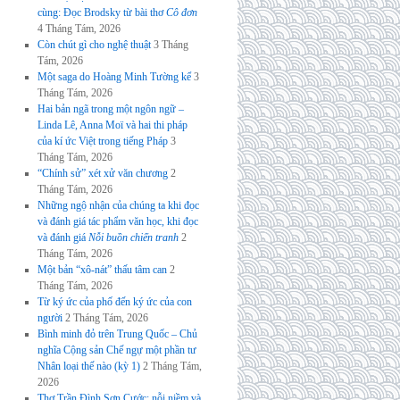
cùng: Đọc Brodsky từ bài thơ
Cô đơn
4 Tháng Tám, 2026
Còn chút gì cho nghệ thuật
3 Tháng
Tám, 2026
Một saga do Hoàng Minh Tường kể
3
Tháng Tám, 2026
Hai bản ngã trong một ngôn ngữ –
Linda Lê, Anna Moï và hai thi pháp
của kí ức Việt trong tiếng Pháp
3
Tháng Tám, 2026
“Chính sử” xét xử văn chương
2
Tháng Tám, 2026
Những ngộ nhận của chúng ta khi đọc
và đánh giá tác phẩm văn học, khi đọc
và đánh giá
Nỗi buồn chiến tranh
2
Tháng Tám, 2026
Một bản “xô-nát” thấu tâm can
2
Tháng Tám, 2026
Từ ký ức của phố đến ký ức của con
người
2 Tháng Tám, 2026
Bình minh đỏ trên Trung Quốc – Chủ
nghĩa Cộng sản Chế ngự một phần tư
Nhân loại thế nào (kỳ 1)
2 Tháng Tám,
2026
Thơ Trần Đình Sơn Cước: nỗi niềm và