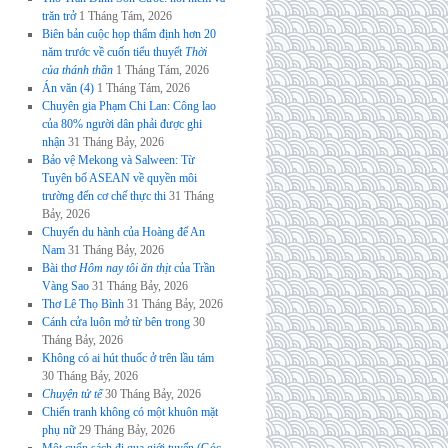
trăn trở
1 Tháng Tám, 2026
Biên bản cuộc họp thẩm định hơn 20
năm trước về cuốn tiểu thuyết
Thời
của thánh thần
1 Tháng Tám, 2026
Án văn (4)
1 Tháng Tám, 2026
Chuyên gia Phạm Chi Lan: Công lao
của 80% người dân phải được ghi
nhận
31 Tháng Bảy, 2026
Bảo vệ Mekong và Salween: Từ
Tuyên bố ASEAN về quyền môi
trường đến cơ chế thực thi
31 Tháng
Bảy, 2026
Chuyến du hành của Hoàng đế An
Nam
31 Tháng Bảy, 2026
Bài thơ
Hôm nay tôi ăn thịt
của Trần
Vàng Sao
31 Tháng Bảy, 2026
Thơ Lê Thọ Bình
31 Tháng Bảy, 2026
Cánh cửa luôn mở từ bên trong
30
Tháng Bảy, 2026
Không có ai hút thuốc ở trên lầu tám
30 Tháng Bảy, 2026
Chuyện tử tế
30 Tháng Bảy, 2026
Chiến tranh không có một khuôn mặt
phụ nữ
29 Tháng Bảy, 2026