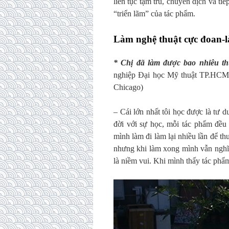
liên tục tạm trú, chuyển dịch và ti
“triển lãm” của tác phẩm.
Làm nghệ thuật cực đoan-l
* Chị đã làm được bao nhiêu t
nghiệp Đại học Mỹ thuật TP.HCM 
Chicago)
– Cái lớn nhất tôi học được là tư 
đời với sự học, mỗi tác phẩm đều
mình làm đi làm lại nhiều lần để th
nhưng khi làm xong mình vẫn nghĩ 
là niềm vui. Khi mình thấy tác phẩ