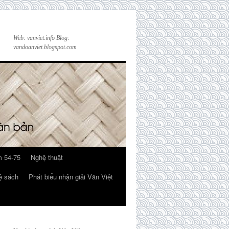
Web: vanviet.info Blog:
vandoanviet.blogspot.com
 54-75
Nghệ thuật
ệ sách
Phát biểu nhận giải Văn Việt