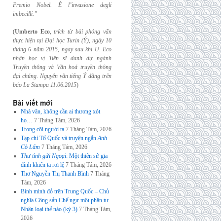
Premio Nobel. È l’invasione
degli
imbecilli.”
(
Umberto Eco
,
trích từ bài phỏng vấn
thực hiện tại Đại học Turin (Ý), ngày 10
tháng 6
năm 2015, ngay sau khi U. Eco
nhận học vị Tiến sĩ danh dự ngành
Truyền thông và
Văn hoá truyền thông
đại chúng. Nguyên văn tiếng Ý đăng trên
báo La Stampa
11.06.2015
)
Bài viết mới
Nhà văn, không cần ai thương xót
họ…
7 Tháng Tám, 2026
Trong cõi người ta
7 Tháng Tám, 2026
Tạp chí Tổ Quốc và truyện ngắn
Anh
Cò Lấm
7 Tháng Tám, 2026
Thư tình gửi Ngoại
: Một thiên sử gia
đình khiến ta rơi lệ
7 Tháng Tám, 2026
Thơ Nguyễn Thị Thanh Bình
7 Tháng
Tám, 2026
Bình minh đỏ trên Trung Quốc – Chủ
nghĩa Cộng sản Chế ngự một phần tư
Nhân loại thế nào (kỳ 3)
7 Tháng Tám,
2026