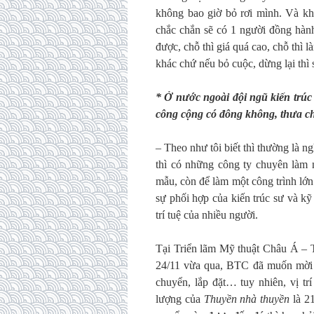
không bao giờ bỏ rơi mình. Và khi
chắc chắn sẽ có 1 người đồng hành
được, chỗ thì giá quá cao, chỗ thì
khác chứ nếu bỏ cuộc, dừng lại thì
* Ở nước ngoài đội ngũ kiến trúc
công cộng có đông không, thưa c
– Theo như tôi biết thì thường là ng
thì có những công ty chuyên làm n
mẫu, còn để làm một công trình lớn
sự phối hợp của kiến trúc sư và kỹ
trí tuệ của nhiều người.
Tại Triển lãm Mỹ thuật Châu Á – 
24/11 vừa qua, BTC đã muốn mời
chuyển, lắp đặt… tuy nhiên, vị tr
lượng của
Thuyền nhà thuyền
là 21