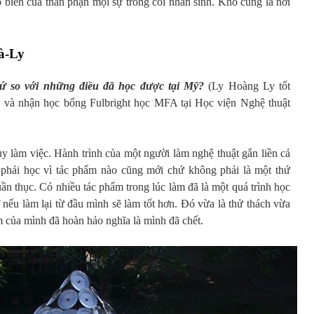
ếp biến của thân phận mọi sự trong cõi nhân sinh. Kho cũng là nơi
à-Ly
hứ so với những điều đã học được tại Mỹ?
(Ly Hoàng Ly tốt
và nhận học bổng Fulbright học MFA tại Học viện Nghệ thuật
duy làm việc. Hành trình của một người làm nghệ thuật gắn liền cả
 phải học vì tác phẩm nào cũng mới chứ không phải là một thứ
uần thục. Có nhiều tác phẩm trong lúc làm đã là một quá trình học
nếu làm lại từ đầu mình sẽ làm tốt hơn. Đó vừa là thử thách vừa
m của mình đã hoàn hảo nghĩa là mình đã chết.