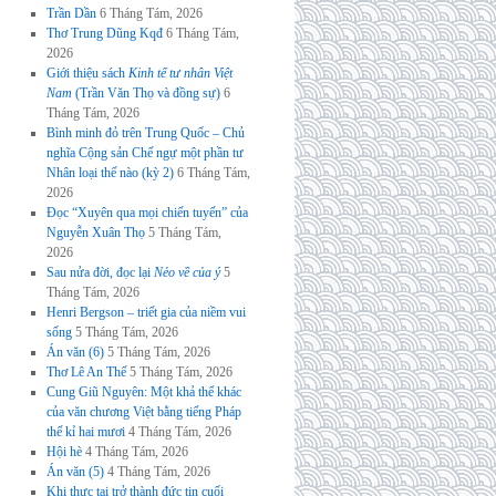
Trần Dần
6 Tháng Tám, 2026
Thơ Trung Dũng Kqđ
6 Tháng Tám,
2026
Giới thiệu sách
Kinh tế tư nhân Việt
Nam
(Trần Văn Thọ và đồng sự)
6
Tháng Tám, 2026
Bình minh đỏ trên Trung Quốc – Chủ
nghĩa Cộng sản Chế ngự một phần tư
Nhân loại thế nào (kỳ 2)
6 Tháng Tám,
2026
Đọc “Xuyên qua mọi chiến tuyến” của
Nguyễn Xuân Thọ
5 Tháng Tám,
2026
Sau nửa đời, đọc lại
Nẻo về của ý
5
Tháng Tám, 2026
Henri Bergson – triết gia của niềm vui
sống
5 Tháng Tám, 2026
Án văn (6)
5 Tháng Tám, 2026
Thơ Lê An Thế
5 Tháng Tám, 2026
Cung Giũ Nguyên: Một khả thể khác
của văn chương Việt bằng tiếng Pháp
thế kỉ hai mươi
4 Tháng Tám, 2026
Hội hè
4 Tháng Tám, 2026
Án văn (5)
4 Tháng Tám, 2026
Khi thực tại trở thành đức tin cuối