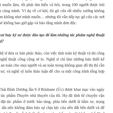
 muốn làm, tôi phải tìm hiểu và hỏi, trong 100 người được hỏi
 cùng mình. Ví dụ về cơ khí, tôi gõ cửa rất nhiều xưởng không
 làm không như mình muốn… nhưng tôi vẫn tiếp tục gõ cửa các nơi
 sẽ không bao giờ gặp và bảo rằng mình đơn độc.
 sư hay kỹ sư được đào tạo để làm những tác phẩm nghệ thuật
hị?
hệ sĩ đưa ra bản phác thảo, còn việc tính toán kỹ thuật và thi công
ghệ thuật công cộng sẽ lo. Nghệ sĩ chỉ làm những bản thiết kế
 an toàn cho mọi người và an toàn trong không gian đô thị thì cần
 sư, và nghệ sỹ luôn thảo luận để cho ra một công trình tổng hợp
Thái Bình Dương lần 9 ở Brisbane (Úc) được khai mạc vào ngày
 tác phẩm
Thuyền nhà thuyền
của tôi. Họ đã tính từ chuyện vận
í đặt tác phẩm ở trước bảo tàng, phía bên dưới là hầm xe, trọng
 tấn nên không đảm bảo sự chịu lực của nền đất bên dưới và để