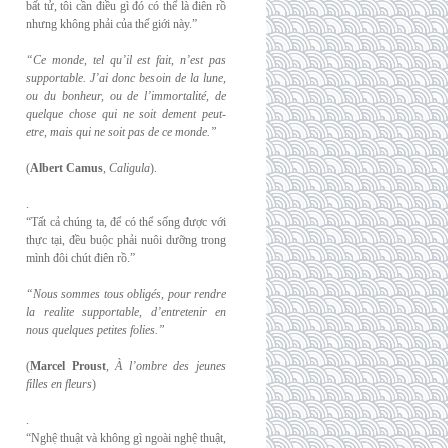
bất tử, tôi cần điều gì đó có thể là điên rồ
nhưng không phải của thế giới này.”
“Ce monde, tel qu’il est fait, n’est pas
supportable. J’ai donc besoin de la lune,
ou du
bonheur, ou de l’immortalité, de
quelque chose qui ne soit dement peut-
etre, mais qui
ne soit pas de ce monde.”
(
Albert Camus
,
Caligula
).
.
“Tất cả chúng ta, để có thể sống được với
thực tại, đều buộc phải nuôi dưỡng trong
mình đôi chút điên rồ.”
“Nous sommes tous obligés, pour rendre
la realite supportable, d’entretenir en
nous
quelques petites folies.”
(
Marcel Proust
,
À l’ombre des jeunes
filles en fleurs
)
.
“Nghệ thuật và không gì ngoài nghệ thuật,