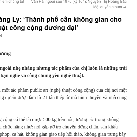
h em chúng ta!
Văn Hải ngoại sau 1975 (kỳ 104): Nguyễn Thị Hoàng Bắc
– Một quyển album
→
oàng Ly: ‘Thành phố cần không gian cho
uật công cộng đương đại’
ệt
rương
 ngoài nhẹ nhàng nhưng tác phẩm của chị luôn là những trải
 bạn nghề và công chúng yêu nghệ thuật.
 một tác phẩm public art (nghệ thuật công cộng) của chị nơi một
ng dự án được làm từ 21 tấn thép từ mô hình thuyền và nhà cũng
 cộng có thể tải được 500 kg trên nóc, tương tác trong không
đa chức năng như: nơi gặp gỡ trò chuyện dừng chân, sân khấu
hop, ca hát, không gian giao tiếp hội thảo, không gian trưng bày