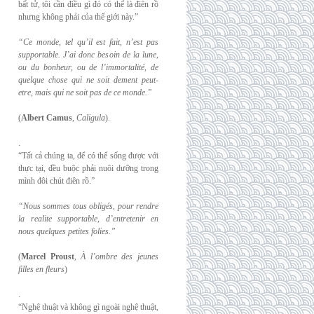
bất tử, tôi cần điều gì đó có thể là điên rồ
nhưng không phải của thế giới này.”
“Ce monde, tel qu’il est fait, n’est pas
supportable. J’ai donc besoin de la lune,
ou du
bonheur, ou de l’immortalité, de
quelque chose qui ne soit dement peut-
etre, mais qui
ne soit pas de ce monde.”
(
Albert Camus
,
Caligula
).
.
“Tất cả chúng ta, để có thể sống được với
thực tại, đều buộc phải nuôi dưỡng trong
mình đôi chút điên rồ.”
“Nous sommes tous obligés, pour rendre
la realite supportable, d’entretenir en
nous
quelques petites folies.”
(
Marcel Proust
,
À l’ombre des jeunes
filles en fleurs
)
.
“Nghệ thuật và không gì ngoài nghệ thuật,