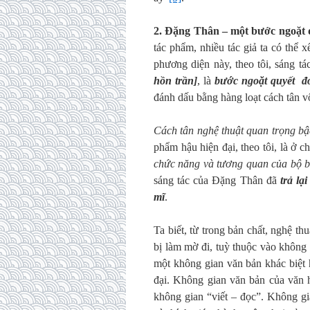
2.
Đặng Thân – một
bước ngoặt 
tác phẩm, nhiều tác giả ta có thể 
phương diện này, theo tôi, sáng tá
hồn trần]
, là
bước ngoặt quyết đ
đánh dấu bằng hàng loạt cách tân v
Cách tân nghệ thuật quan trọng bậ
phẩm hậu hiện đại, theo tôi, là ở 
chức năng và tương quan của bộ b
sáng tác của Đặng Thân đã
trả lạ
mĩ
.
Ta biết, từ trong bản chất, nghệ th
bị làm mờ đi, tuỳ thuộc vào không
một không gian văn bản khác biệt 
đại. Không gian văn bản của văn h
không gian “viết – đọc”. Không gi