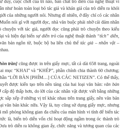
ư duy, cuộc chơi của trí não, bản chất trò diễn của nghệ thuật vì
gần như hoàn toàn
loại bỏ tác giả và khán giả của trò diễn ra khỏi
giới của những người nói. Nhưng dĩ nhiên, ở đây chỉ có các nhân
. Muốn nói gì với người đọc, nhà văn buộc phải nhờ cái đám nhân
ò chuyện với tác giả, người đọc cũng phải trò chuyện theo kiểu
ại và hiện đại biến
sự
diễn trò
của nghệ thuật thành
“tích” diễn,
văn bản ngôn từ, buộc bộ ba liên chủ thể
tác giả – nhân vật –
nhau.
hồn trần]
cũng được in trên giấy mực, tất cả dài 658 trang, ngoài
hai mục “KHAI” và “KHÉP”, phần chính chia thành 60 chương;
ó phần “LỜI BÀN [PHÍM…] CỦA CÁC NETIZEN”. Có thể thấy,
huyết được kiến tạo trên nền tảng của hai loại văn bản:
văn bản
Ở cấp độ thấp hơn, do lời của các nhân vật được viết bằng những
ợc sắp xếp ở những vị trí khác nhau trên trang giấy, nên văn bản
u loại văn bản khác nữa. Vậy là, tuy cũng sử dụng giấy mực, nhưng
 mô phỏng không gian đa chiều của màn hình vi tính để biến tác
tức là, biến trò diễn vốn chỉ hoạt động ngầm trong óc thành trò
. Đưa trò diễn ra không gian ấy, chức năng và tương quan của các