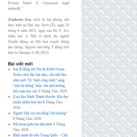
Premio Nobel. È l’invasione
degli
imbecilli.”
(
Umberto Eco
,
trích từ bài phỏng vấn
thực hiện tại Đại học Turin (Ý), ngày 10
tháng 6
năm 2015, ngay sau khi U. Eco
nhận học vị Tiến sĩ danh dự ngành
Truyền thông và
Văn hoá truyền thông
đại chúng. Nguyên văn tiếng Ý đăng trên
báo La Stampa
11.06.2015
)
Bài viết mới
Sau lễ động thổ Dự án Kênh Funan
Techo cách đây hai năm, cần một tầm
nhìn mới: Từ “một công trình” sang
“một hệ thống” thủy văn ảnh hưởng
trên toàn lưu vực
8 Tháng Tám, 2026
(Lại) đọc Đinh Thanh Huyền: Khi thơ
muốn nhiều hơn thơ
8 Tháng Tám,
2026
Người Việt còn nói tiếng Việt không?
8 Tháng Tám, 2026
Đối thoại giữa hai tấm hình
8 Tháng
Tám, 2026
Bình minh đỏ trên Trung Quốc – Chủ