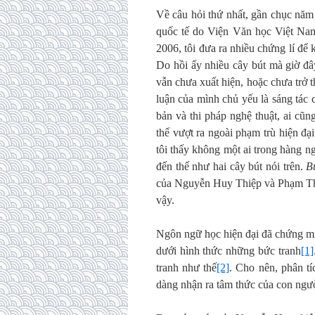
Về câu hỏi thứ nhất, gần chục năm v
quốc tế do Viện Văn học Việt Nam
2006, tôi đưa ra nhiều chứng lí để
Do hồi ấy nhiều cây bút mà giờ đâ
vẫn chưa xuất hiện, hoặc chưa trở t
luận của mình chủ yếu là sáng tá
bản và thi pháp nghệ thuật, ai c
thể vượt ra ngoài phạm trù hiện đạ
tôi thấy không một ai trong hàng n
đến thế như hai cây bút nói trên.
B
của Nguyễn Huy Thiệp và Phạm Thị 
vậy.
Ngôn ngữ học hiện đại đã chứng min
dưới hình thức những bức tranh
[1]
tranh như thế
[2]
. Cho nên, phân tí
dàng nhận ra tâm thức của con người