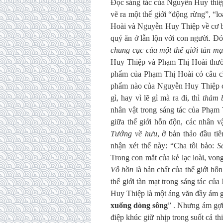
Đọc sáng tác của Nguyễn Huy thiệp
vẽ ra một thế giới “động rừng”, “l
Hoài và Nguyễn Huy Thiệp về cơ bả
quỷ ăn ở lẫn lộn với con người. Đó
chung cục của một thế giới tàn mạ
Huy Thiệp và Phạm Thị Hoài thườ
phẩm của Phạm Thị Hoài có câu ch
phẩm nào của Nguyễn Huy Thiệp cũ
gì, hay vì lẽ gì mà ra đi, thì
thảm 
nhân vật trong sáng tác của Phạm
giữa thế giới hỗn độn, các nhân vậ
Tướng về hưu
, ở bản thảo đầu t
nhận xét thế này: “Cha tôi bảo:
S
Trong con mắt của kẻ lạc loài, vong 
Vô hồn
là bản chất của thế giới hỗ
thế giới tàn mạt trong sáng tác c
Huy Thiệp là một áng văn đầy ám g
xuống dòng sông
” . Nhưng ám gợi
điệp khúc giữ nhịp trong suốt cả th