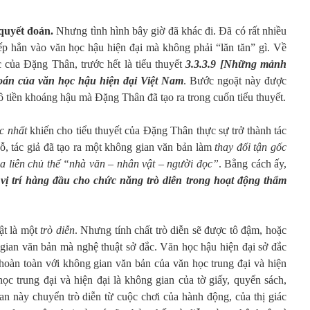
quyết đoán.
Nhưng tình hình bây giờ đã khác đi. Đã có rất nhiều
xếp hẳn vào văn học hậu hiện đại mà không phải “lăn tăn” gì. Về
c của Đặng Thân, trước hết là tiểu thuyết
3.3.3.9 [Những mảnh
oán của văn học hậu hiện đại Việt Nam
. Bước ngoặt này được
ô tiền khoáng hậu mà Đặng Thân đã tạo ra trong cuốn tiểu thuyết.
c nhất
khiến cho tiểu thuyết của Đặng Thân thực sự trở thành tác
chỗ, tác giả đã tạo ra một không gian văn bản làm
thay đổi tận gốc
a liên chủ thể “nhà văn – nhân vật – người đọc”
. Bằng cách ấy,
i vị trí hàng đầu cho chức năng trò diễn trong hoạt động thẩm
uật là một
trò diễn
. Nhưng tính chất trò diễn sẽ được tô đậm, hoặc
 gian văn bản mà nghệ thuật sở đắc. Văn học hậu hiện đại sở đắc
hoàn toàn với không gian văn bản của văn học trung đại và hiện
ọc trung đại và hiện đại là không gian của tờ giấy, quyển sách,
an này chuyển trò diễn từ cuộc chơi của hành động, của thị giác