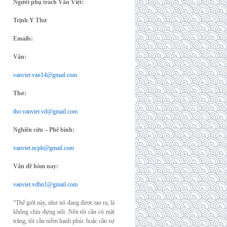
Người phụ trách Văn Việt:
Trịnh Y Thư
Emails:
Văn:
vanviet.van14@gmail.com
Thơ:
tho.vanviet.vd@gmail.com
Nghiên cứu – Phê bình:
vanviet.ncpb@gmail.com
Vấn đề hôm nay:
vanviet.vdhn1@gmail.com
“Thế giới này, như nó đang được tạo ra, là
không chịu đựng nổi. Nên tôi cần có mặt
trăng, tôi cần niềm hạnh phúc hoặc cần sự