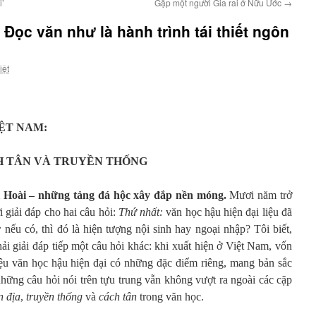
i’
Gặp một người Gia rai ở Nữu Ước
→
 Đọc văn như là hành trình tái thiết ngôn
iệt
IỆT NAM:
CH TÂN VÀ TRUYỀN THỐNG
 Hoài – những tảng đá hộc xây đắp nền móng.
Mươi năm trở
i giải đáp cho hai câu hỏi:
Thứ nhất:
văn học hậu hiện đại liệu đã
:
nếu có, thì đó là hiện tượng nội sinh hay ngoại nhập? Tôi biết,
hải giải đáp tiếp một câu hỏi khác: khi xuất hiện ở Việt Nam, vốn
liệu văn học hậu hiện đại có những đặc điểm riêng, mang bản sắc
hững câu hỏi nói trên tựu trung vẫn không vượt ra ngoài các cặp
n địa
,
truyền thống
và
cách tân
trong văn học.