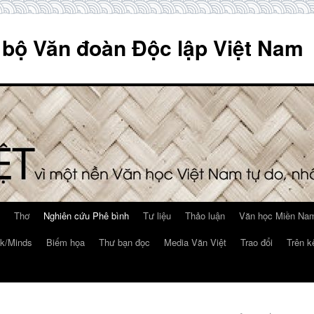
 bộ Văn đoàn Độc lập Việt Nam
Thơ
Nghiên cứu Phê bình
Tư liệu
Thảo luận
Văn học Miền Nam
k/Minds
Biếm họa
Thư bạn đọc
Media Văn Việt
Trao đổi
Trên k