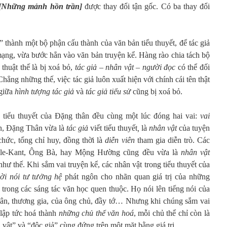
 [Những mảnh hồn trần]
được thay đổi tận gốc. Có ba thay đổi
thành một bộ phận cấu thành của văn bản tiểu thuyết, để tác giả
mạng, vừa bước hẳn vào văn bản truyện kể. Hàng rào chia tách bộ
 thuật thế là bị xoá bỏ,
tác giả – nhân vật – người đọc
có thể đối
Chẳng những thế, việc tác giả luôn xuất hiện với chính cái tên thật
 giữa
hình tượng tác giả
và
tác giả tiểu sử
cũng bị xoá bỏ.
g tiểu thuyết của Đặng thân đều cùng một lúc đóng hai vai:
vai
n, Đặng Thân vừa là
tác giả
viết tiểu thuyết
,
là
nhân vật
của tuyện
chức, tổng chỉ huy, đồng thời là
diễn viên
tham gia diễn trò. Các
alle-Kant, Ông Bà, hay Mộng Hường cũng đều vừa là
nhân vật
như thế. Khi sắm vai truyện kể, các nhân vật trong tiểu thuyết của
lời nói tư tưởng hệ
phát ngôn cho nhãn quan giá trị của những
trong các sáng tác văn học quen thuộc. Họ nói lên tiếng nói của
dân, thương gia, của ông chủ, đầy tớ… Nhưng khi chúng sắm vai
 lập tức hoá thành
những chủ thể văn hoá
, mỗi chủ thể chỉ còn là
 vật” và “độc giả” cùng đứng trên một mặt bằng giá trị.