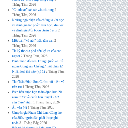
Tháng Tám, 2026
“Chính sử” xét xử văn chương
2
Tháng Tám, 2026
Những ngộ nhận của chúng ta khi đọc
và đánh giá tác phẩm văn học, khi đọc
và đánh giá
Nỗi buồn chiến tranh
2
Tháng Tám, 2026
Một bản “xô-nát” thấu tâm can
2
Tháng Tám, 2026
Từ ký ức của phố đến ký ức của con
người
2 Tháng Tám, 2026
Bình minh đỏ trên Trung Quốc – Chủ
nghĩa Cộng sản Chế ngự một phần tư
Nhân loại thế nào (kỳ 1)
2 Tháng Tám,
2026
Thơ Trần Đình Sơn Cước: nỗi niềm và
trăn trở
1 Tháng Tám, 2026
Biên bản cuộc họp thẩm định hơn 20
năm trước về cuốn tiểu thuyết
Thời
của thánh thần
1 Tháng Tám, 2026
Án văn (4)
1 Tháng Tám, 2026
Chuyên gia Phạm Chi Lan: Công lao
của 80% người dân phải được ghi
nhận
31 Tháng Bảy, 2026