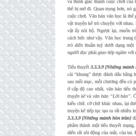
và thính giác thành cuộc chơi của t
thế bị
mờ đi. Quan trọng hơn, nó 
cuộc chơi. Văn bản văn học là thế 
vật truyện kể trò chuyện với nhau
vật ấy nói hộ. Ngược lại, muốn tr
cách bức như vậy. Văn học trung đ
trò diễn
thuần tuý dưới dạng một 
người đọc
phải
giao tiếp ngầm
với 
Tiểu thuyết
3.3.3.9 [Những mảnh 
cái “khung” được đánh dấu bằng 
sau mỗi mục, mỗi chương đều c
ở cấp độ cao nhất, văn bản tiểu t
truyện kể
và
văn bản
“Lời bàn”
. 
kiểu chữ, cỡ chữ khác nhau, lại đư
truyện kể tiếp tục tạo ra rất nhiề
3.3.3.9 [Những mảnh hồn trần]
đã
phẩm thành một tiểu thuyết mạng, 
diễn rất sôi động của mắt, của tai