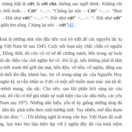
 chàng thật là
cứt
, là
cứt chó
, không sao ngửi được. Không chỉ
u thối hoắc. –
Cứt
” <…>. “Chàng lại nói: –
Cứt
” <…>. “Bọn
: – Hát như
cứt
!” <…> “- Hát như
cứt
” <….>. “- Hát như
cứt
”
giữa tim sông. Chàng lại nói: –
cứt
”
[4]
.
i là những nhà văn đầu tiên xoá bỏ triệt để các nguyên tắc kị
ng Việt Nam từ sau 1945. Cuộc nổi loạn này chắc chắn có nguồn
”. Đồng thời, tôi còn có cơ sở để chứng minh, bên trong sự hoài
út sắc điệu của chủ nghĩa
hư vô
. Đó là gì, nếu không phải là tâm
u bức tranh thế giới tàn mạt, hỗn độn, vô hồn, vô nghĩa, đằng sau
nói thốt lên đầy khinh bạc, hư vô trong sáng tác của Nguyễn Huy
nghe kĩ, ta vẫn nhận ra ở đó có một nỗi buồn man mác mà tái tê,
mênh mang, sâu sắc. Cho nên, sau khi phân tích sáng tác của
, tôi chỉ có thể ghi nhận sự xuất hiện của các
dấu hiệu
, các
yếu
 Nam sau 1975. Những dấu hiệu, yếu tố ấy giống những tảng đá
dân tộc phát triển theo một hướng mới. Tuy nhiên, mở đầu tham
phải rào đón: “…Tôi không nghĩ là trong văn học Việt Nam đã xuất
g, hay trào lưu hậu hiện đại với ý nghĩa đầy đủ của khái niệm