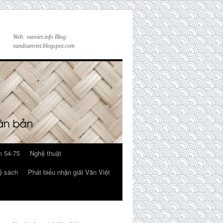
Web: vanviet.info Blog:
vandoanviet.blogspot.com
 54-75
Nghệ thuật
ệ sách
Phát biểu nhận giải Văn Việt