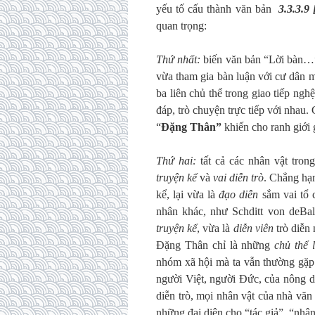
yếu tố cấu thành văn bản
3.3.3.9
quan trọng:
Thứ nhất:
biến văn bản “Lời bàn…” 
vừa tham gia bàn luận với cư dân 
ba liên chủ thể trong giao tiếp nghệ
đáp, trò chuyện trực tiếp với nhau. 
“
Đặng Thân”
khiến cho ranh giới
Thứ hai:
tất cả các nhân vật tron
truyện kể
và
vai diễn trò
. Chẳng hạ
kể, lại vừa là
đạo diễn
sắm vai
tổ 
nhân khác, như Schditt von deB
truyện kể
, vừa là
diễn viên
trò diễn 
Đặng Thân chỉ là những
chủ thể 
nhóm xã hội mà ta vẫn thường gặp 
người Việt, người Đức, của nông 
diễn trò, mọi nhân vật của nhà văn
những đại diện cho “tác giả”, “nhân