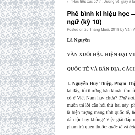
←
‘Hậu tiếp xúc cử tri: Dương về, giày ở lạ
Phê bình kí hiệu học –
ngữ (kỳ 10)
Posted on
25 Tháng Mười, 2018
by
Văn V
Lã Nguyên
VĂN XUÔI HẬU HIỆN ĐẠI V
QUỐC TẾ VÀ BẢN ĐỊA, CÁ
1.
Nguyễn Huy Thiệp, Phạm Thị
lại đây, tôi thường băn khuăn tìm lờ
có ở Việt Nam hay chưa?
Thứ hai
muốn trả lời câu hỏi thứ hai này, p
là hiện tượng mang tính quốc tế, 
dân tộc hay không? Việc giải đáp n
phạm trù quen thuộc:
quốc tế
và
bả