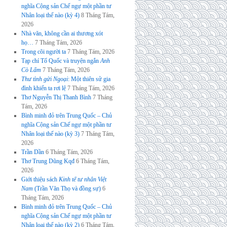
nghĩa Cộng sản Chế ngự một phần tư
Nhân loại thế nào (kỳ 4)
8 Tháng Tám,
2026
Nhà văn, không cần ai thương xót
họ…
7 Tháng Tám, 2026
Trong cõi người ta
7 Tháng Tám, 2026
Tạp chí Tổ Quốc và truyện ngắn
Anh
Cò Lấm
7 Tháng Tám, 2026
Thư tình gửi Ngoại
: Một thiên sử gia
đình khiến ta rơi lệ
7 Tháng Tám, 2026
Thơ Nguyễn Thị Thanh Bình
7 Tháng
Tám, 2026
Bình minh đỏ trên Trung Quốc – Chủ
nghĩa Cộng sản Chế ngự một phần tư
Nhân loại thế nào (kỳ 3)
7 Tháng Tám,
2026
Trần Dần
6 Tháng Tám, 2026
Thơ Trung Dũng Kqđ
6 Tháng Tám,
2026
Giới thiệu sách
Kinh tế tư nhân Việt
Nam
(Trần Văn Thọ và đồng sự)
6
Tháng Tám, 2026
Bình minh đỏ trên Trung Quốc – Chủ
nghĩa Cộng sản Chế ngự một phần tư
Nhân loại thế nào (kỳ 2)
6 Tháng Tám,