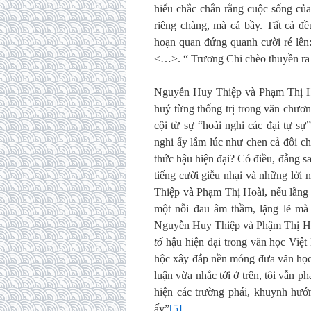
hiểu chắc chắn rằng cuộc sống của
riêng chàng, mà cả bầy. Tất cả đề
hoạn quan đứng quanh cười ré lên
<…>. “ Trương Chi chèo thuyền ra 
Nguyễn Huy Thiệp và Phạm Thị Hoà
huý từng thống trị trong văn chươ
cội từ sự “hoài nghi các đại tự sự
nghi ấy lắm lúc như chen cả đôi ch
thức hậu hiện đại? Có điều, đằng sa
tiếng cười giễu nhại và những lời 
Thiệp và Phạm Thị Hoài, nếu lắng 
một nỗi đau âm thầm, lặng lẽ mà 
Nguyễn Huy Thiệp và Phậm Thị Hoài
tố
hậu hiện đại trong văn học Việt
hộc xây đắp nền móng đưa văn học 
luận vừa nhắc tới ở trên, tôi vẫn 
hiện các trường phái, khuynh hướn
ấy”
[5]
.