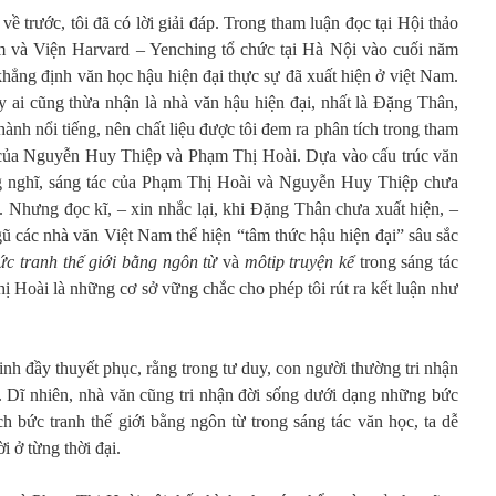
ề trước, tôi đã có lời giải đáp. Trong tham luận đọc tại Hội thảo
 và Viện Harvard – Yenching tổ chức tại Hà Nội vào cuối năm
 khẳng định văn học hậu hiện đại thực sự đã xuất hiện ở việt Nam.
y ai cũng thừa nhận là nhà văn hậu hiện đại, nhất là Đặng Thân,
hành nổi tiếng, nên chất liệu được tôi đem ra phân tích trong tham
c của Nguyễn Huy Thiệp và Phạm Thị Hoài. Dựa vào cấu trúc văn
ũng nghĩ, sáng tác của Phạm Thị Hoài và Nguyễn Huy Thiệp chưa
i. Nhưng đọc kĩ, – xin nhắc lại, khi Đặng Thân chưa xuất hiện, –
gũ các nhà văn Việt Nam thể hiện “tâm thức hậu hiện đại” sâu sắc
ức tranh thế giới
bằng ngôn từ
và
môtip truyện kể
trong sáng tác
Hoài là những cơ sở vững chắc cho phép tôi rút ra kết luận như
h đầy thuyết phục, rằng trong tư duy, con người thường tri nhận
. Dĩ nhiên, nhà văn cũng tri nhận đời sống dưới dạng những bức
ch bức tranh thế giới bằng ngôn từ trong sáng tác văn học, ta dễ
 ở từng thời đại.