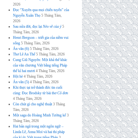
2026
Đọc “Xuyên qua mọi chiến tuyến” của
Nguyễn Xuân Thọ
5 Tháng Tám,
2026
Sau nửa đời, đọc lại
Nẻo về của ý
5
Tháng Tám, 2026
Henri Bergson – triết gia của niềm vui
sống
5 Tháng Tám, 2026
Án văn (6)
5 Tháng Tám, 2026
Thơ Lê An Thế
5 Tháng Tám, 2026
Cung Giũ Nguyên: Một khả thể khác
của văn chương Việt bằng tiếng Pháp
thế kỉ hai mươi
4 Tháng Tám, 2026
Hội hè
4 Tháng Tám, 2026
Án văn (5)
4 Tháng Tám, 2026
Khi thực tại trở thành đức tin cuối
cùng: Đọc Brodsky từ bài thơ
Cô đơn
4 Tháng Tám, 2026
Còn chút gì cho nghệ thuật
3 Tháng
Tám, 2026
Một saga do Hoàng Minh Tường kể
3
Tháng Tám, 2026
Hai bản ngã trong một ngôn ngữ –
Linda Lê, Anna Moï và hai thi pháp
của kí ức Việt trong tiếng Pháp
3