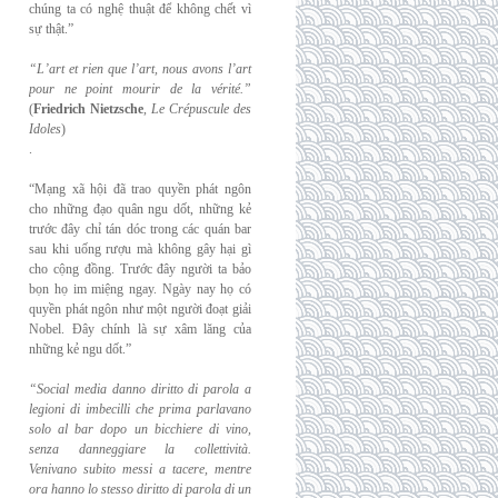
chúng ta có nghệ thuật để không chết vì
sự thật.”
“L’art et rien que l’art, nous avons l’art
pour ne point mourir de la vérité.”
(
Friedrich
Nietzsche
,
Le Crépuscule des
Idoles
)
.
“Mạng xã hội đã trao quyền phát ngôn
cho những đạo quân ngu dốt, những kẻ
trước đây chỉ tán dóc trong các quán bar
sau khi uống rượu mà không gây hại gì
cho cộng đồng. Trước đây người ta bảo
bọn họ im miệng ngay. Ngày nay họ có
quyền phát ngôn như một người đoạt giải
Nobel. Đây chính là sự xâm lăng của
những kẻ ngu dốt.”
“Social media danno diritto di parola a
legioni di imbecilli che prima parlavano
solo al
bar dopo un bicchiere di vino,
senza danneggiare la collettività.
Venivano subito messi a
tacere, mentre
ora hanno lo stesso diritto di parola di un