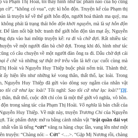
 và Phạm Thị Hoài, tôi thấy hình như tác phẩm nào của họ cũng
oạn cờ”, “không có vua”, cực kì hỗn độn. Truyện kể của Phạm thị
n là truyện kể về thế giới hỗn độn, người hoá thành ma quỷ, ma
 không phải là trạng thái
hỗn độn khởi nguyên
, mà là sự
hỗn độn
t
. Để làm nổi bật bức tranh thế giới hỗn độn tàn mạt ấy, Nguyễn
ng dựa vào hai môtip truyện kể:
ra đi
và
chờ đợi
. Rất nhiều tác
uyện về một người đàn bà chờ đợi. Trong khi đó, hình như tác
ng có câu chuyện về một người đàn ông ra đi. Dẫu chờ đợi cái
bại
ê chề
và những
sự thật
trớ trêu
vẫn là
kết cục
cuối cùng mà
 Thị Hoài và Nguyễn Huy Thiệp buộc phải nếm trải. Thành thử,
t ấy hiện lên như những kẻ vong thân, thất thổ, lạc loài. Trong
iên, Nguyễn Huy Thiệp đã gửi vào dòng suy ngẫm của nhân vật
ao tôi cứ như lạc loài?
Tôi nghĩ:
Sao tôi cứ như lạc loài?”
[3]
.
thân, thất thổ, cuộc đời chỉ còn là một thế giới vô nghĩa, vô hồn.
n độn trong sáng tác của Phạm Thị Hoài.
Vô nghĩa
là bản chất của
ủa Nguyễn Huy Thiệp. Về mặt này, truyện
Trương Chi
của Nguyễn
ợi. Tác phẩm được mở ra bằng cảnh nhân vật “
trật quần đái vọt
 nhất vẫn là tiếng
“cứt”
văng ra hàng chục lần, vang lên như một
iên truyện: “Chàng nói: –
Cứt
” <…>. “Gặp Mị Nương rồi, chàng