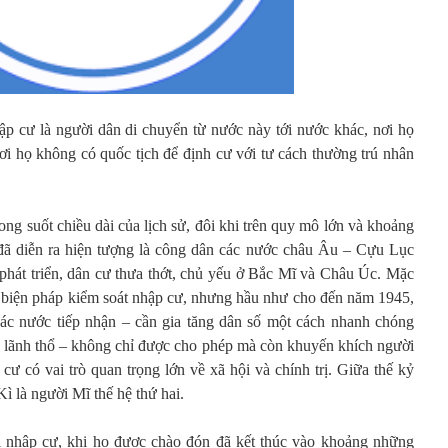
ập cư là người dân di chuyển từ nước này tới nước khác, nơi họ
ơi họ không có quốc tịch để định cư với tư cách thường trú nhân
ong suốt chiều dài của lịch sử, đôi khi trên quy mô lớn và khoảng
 đã diễn ra hiện tượng là công dân các nước châu Âu – Cựu Lục
hát triển, dân cư thưa thớt, chủ yếu ở Bắc Mĩ và Châu Úc. Mặc
ác biện pháp kiểm soát nhập cư, nhưng hầu như cho đến năm 1945,
các nước tiếp nhận – cần gia tăng dân số một cách nhanh chóng
ác lãnh thổ – không chỉ được cho phép mà còn khuyến khích người
ư có vai trò quan trọng lớn về xã hội và chính trị. Giữa thế kỷ
 là người Mĩ thế hệ thứ hai.
 nhập cư, khi họ được chào đón đã kết thúc vào khoảng những