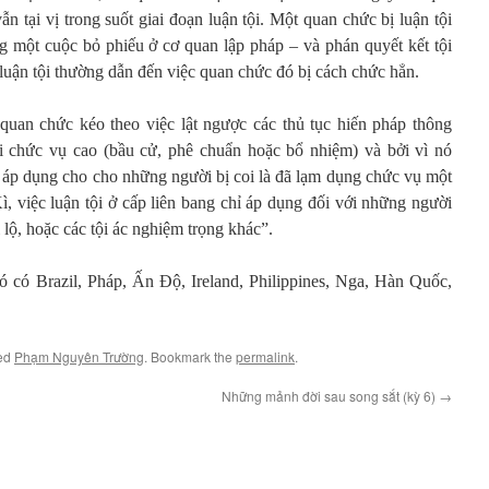
ẫn tại vị trong suốt giai đoạn luận tội. Một quan chức bị luận tội
ng một cuộc bỏ phiếu ở cơ quan lập pháp – và phán quyết kết tội
luận tội thường dẫn đến việc quan chức đó bị cách chức hẳn.
c quan chức kéo theo việc lật ngược các thủ tục hiến pháp thông
 chức vụ cao (bầu cử, phê chuẩn hoặc bổ nhiệm) và bởi vì nó
ỉ áp dụng cho cho những người bị coi là đã lạm dụng chức vụ một
, việc luận tội ở cấp liên bang chỉ áp dụng đối với những người
lộ, hoặc các tội ác nghiệm trọng khác”.
ó có Brazil, Pháp, Ấn Độ, Ireland, Philippines, Nga, Hàn Quốc,
ed
Phạm Nguyên Trường
. Bookmark the
permalink
.
Những mảnh đời sau song sắt (kỳ 6)
→