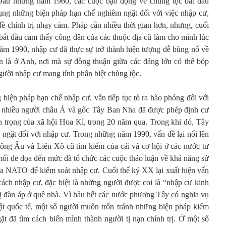
 Đầu những năm 1960, các cuộc bạo động về chủng tộc bắt đầu
ụng những biện pháp hạn chế nghiêm ngặt đối với việc nhập cư,
đề chính trị nhạy cảm. Pháp cần nhiều thời gian hơn, nhưng, cuối
t đầu cảm thấy công dân của các thuộc địa cũ làm cho mình lúc
năm 1990, nhập cư đã thực sự trở thành hiện tượng dễ bùng nổ về
n là ở Anh, nơi mà sự đồng thuận giữa các đảng lớn có thể bóp
người nhập cư mang tính phân biệt chủng tộc.
biện pháp hạn chế nhập cư, vẫn tiếp tục tỏ ra hào phóng đối với
c, nhiều người châu Á và gốc Tây Ban Nha đã được phép định cư
n trọng của xã hội Hoa Kì, trong 20 năm qua. Trong khi đó, Tây
gặt đối với nhập cư. Trong những năm 1990, vấn đề lại nổi lên
ông Âu và Liên Xô cũ tìm kiếm của cải và cơ hội ở các nước tư
à mối đe dọa đến mức đã tổ chức các cuộc thảo luận về khả năng sử
a NATO để kiểm soát nhập cư. Cuối thế kỷ XX lại xuất hiện vấn
cách nhập cư, đặc biệt là những người được coi là “nhập cư kinh
 bị đàn áp ở quê nhà. Vì hầu hết các nước phương Tây có nghĩa vụ
uật quốc tế, một số người muốn trốn tránh những biện pháp kiểm
t đã tìm cách biến mình thành người tị nạn chính trị. Ở một số