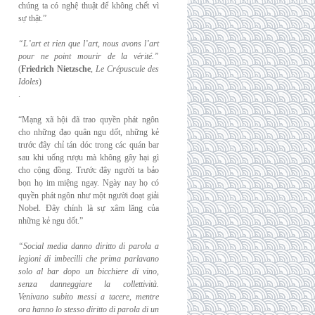
chúng ta có nghệ thuật để không chết vì
sự thật.”
“L’art et rien que l’art, nous avons l’art
pour ne point mourir de la vérité.”
(
Friedrich
Nietzsche
,
Le Crépuscule des
Idoles
)
.
“Mạng xã hội đã trao quyền phát ngôn
cho những đạo quân ngu dốt, những kẻ
trước đây chỉ tán dóc trong các quán bar
sau khi uống rượu mà không gây hại gì
cho cộng đồng. Trước đây người ta bảo
bọn họ im miệng ngay. Ngày nay họ có
quyền phát ngôn như một người đoạt giải
Nobel. Đây chính là sự xâm lăng của
những kẻ ngu dốt.”
“Social media danno diritto di parola a
legioni di imbecilli che prima parlavano
solo al
bar dopo un bicchiere di vino,
senza danneggiare la collettività.
Venivano subito messi a
tacere, mentre
ora hanno lo stesso diritto di parola di un