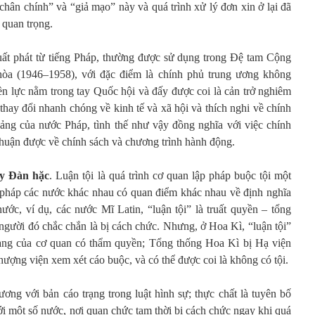
chân chính” và “giả mạo” này và quá trình xử lý đơn xin ở lại đã
ị quan trọng.
ất phát từ tiếng Pháp, thường được sử dụng trong Đệ tam Cộng
òa (1946–1958), với đặc điểm là chính phủ trung ương không
ền lực nằm trong tay Quốc hội và đấy được coi là cản trở nghiêm
 thay đổi nhanh chóng về kinh tế và xã hội và thích nghi về chính
 đảng của nước Pháp, tình thế như vậy đồng nghĩa với việc chính
thuận được về chính sách và chương trình hành động.
ay Đàn hặc
. Luận tội là quá trình cơ quan lập pháp buộc tội một
 pháp các nước khác nhau có quan điểm khác nhau về định nghĩa
ước, ví dụ, các nước Mĩ Latin, “luận tội” là truất quyền – tổng
hi người đó chắc chắn là bị cách chức. Nhưng, ở Hoa Kì, “luận tội”
trạng của cơ quan có thẩm quyền; Tổng thống Hoa Kì bị Hạ viện
hượng viện xem xét cáo buộc, và có thể được coi là không có tội.
ơng với bản cáo trạng trong luật hình sự; thực chất là tuyên bố
i một số nước, nơi quan chức tạm thời bị cách chức ngay khi quá