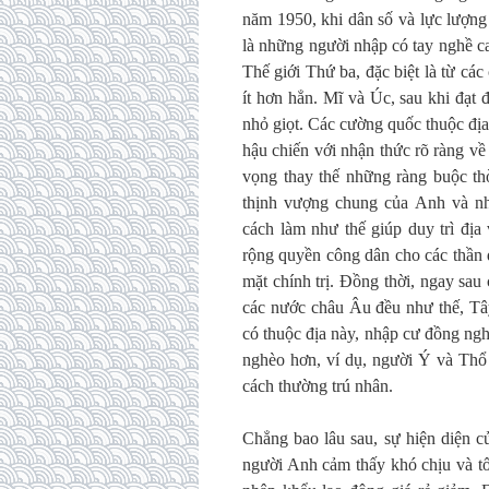
năm 1950, khi dân số và lực lượng
là những người nhập có tay nghề c
Thế giới Thứ ba, đặc biệt là từ c
ít hơn hẳn. Mĩ và Úc, sau khi đạt
nhỏ giọt. Các cường quốc thuộc địa
hậu chiến với nhận thức rõ ràng v
vọng thay thế những ràng buộc th
thịnh vượng chung của Anh và nh
cách làm như thế giúp duy trì địa
rộng quyền công dân cho các thần 
mặt chính trị. Đồng thời, ngay sau 
các nước châu Âu đều như thế, Tâ
có thuộc địa này, nhập cư đồng ngh
nghèo hơn, ví dụ, người Ý và Thổ
cách thường trú nhân.
Chẳng bao lâu sau, sự hiện diện c
người Anh cảm thấy khó chịu và tố