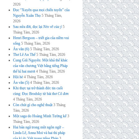
2026
Đọc “Xuyên qua mọi chiến tuyến” của
Nguyễn Xuân Thọ
5 Tháng Tám,
2026
Sau nửa đời, đọc lại
Nẻo về của ý
5
Tháng Tám, 2026
Henri Bergson – triết gia của niềm vui
sống
5 Tháng Tám, 2026
Án văn (6)
5 Tháng Tám, 2026
Thơ Lê An Thế
5 Tháng Tám, 2026
Cung Giũ Nguyên: Một khả thể khác
của văn chương Việt bằng tiếng Pháp
thế kỉ hai mươi
4 Tháng Tám, 2026
Hội hè
4 Tháng Tám, 2026
Án văn (5)
4 Tháng Tám, 2026
Khi thực tại trở thành đức tin cuối
cùng: Đọc Brodsky từ bài thơ
Cô đơn
4 Tháng Tám, 2026
Còn chút gì cho nghệ thuật
3 Tháng
Tám, 2026
Một saga do Hoàng Minh Tường kể
3
Tháng Tám, 2026
Hai bản ngã trong một ngôn ngữ –
Linda Lê, Anna Moï và hai thi pháp
của kí ức Việt trong tiếng Pháp
3