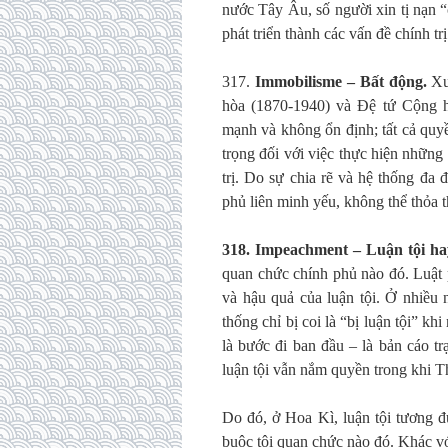
nước Tây Âu, số người xin tị nạn “
phát triển thành các vấn đề chính tr
317.
Immobilisme – Bất động.
Xu
hòa (1870-1940) và Đệ tứ Cộng h
mạnh và không ổn định; tất cả quy
trọng đối với việc thực hiện những
trị. Do sự chia rẽ và hệ thống đa
phủ liên minh yếu, không thể thỏa 
318. Impeachment – Luận tội h
quan chức chính phủ nào đó. Luật
và hậu quả của luận tội. Ở nhiều n
thống chỉ bị coi là “bị luận tội” k
là bước đi ban đầu – là bản cáo 
luận tội vẫn nắm quyền trong khi T
Do đó, ở Hoa Kì, luận tội tương đư
buộc tội quan chức nào đó. Khác vớ