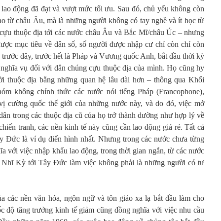
 lao động đã đạt và vượt mức tối ưu. Sau đó, chủ yếu không còn
ao từ châu Âu, mà là những người không có tay nghề và ít học từ
ác cựu thuộc địa tới các nước châu Âu và Bắc Mĩ/châu Úc – nhưng
 được mục tiêu về dân số, số người được nhập cư chỉ còn chỉ còn
 trước đây, trước hết là Pháp và Vương quốc Anh, bắt đầu thời kỳ
ề nghĩa vụ đối với dân chúng cựu thuộc địa của mình. Họ cũng hy
ời thuộc địa bằng những quan hệ lâu dài hơn – thông qua Khối
óm không chính thức các nước nói tiếng Pháp (Francophone),
 vị cường quốc thế giới của những nước này, và do đó, việc mở
dân trong các thuộc địa cũ của họ trở thành dường như hợp lý về
chiến tranh, các nền kinh tế này cũng cần lao động giá rẻ. Tất cả
y Đức là ví dụ điển hình nhất. Nhưng trong các nước chưa từng
ĩa với việc nhập khẩu lao động, trong thời gian ngắn, từ các nước
 Nhĩ Kỳ tới Tây Đức làm việc không phải là những người có tư
ủa các nền văn hóa, ngôn ngữ và tôn giáo xa lạ bắt đầu làm cho
c độ tăng trưởng kinh tế giảm cũng đồng nghĩa với việc nhu cầu