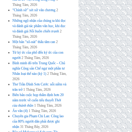
Tháng Tám, 2026
“Chính sử” xét xử văn chương
2
Tháng Tám, 2026
Những ngộ nhận của chúng ta khi đọc
và đánh giá tác phẩm văn học, khi đọc
và đánh giá
Nỗi buồn chiến tranh
2
Tháng Tám, 2026
Một bản “xô-nát” thấu tâm can
2
Tháng Tám, 2026
Từ ký ức của phố đến ký ức của con
người
2 Tháng Tám, 2026
Bình minh đỏ trên Trung Quốc – Chủ
nghĩa Cộng sản Chế ngự một phần tư
Nhân loại thế nào (kỳ 1)
2 Tháng Tám,
2026
Thơ Trần Đình Sơn Cước: nỗi niềm và
trăn trở
1 Tháng Tám, 2026
Biên bản cuộc họp thẩm định hơn 20
năm trước về cuốn tiểu thuyết
Thời
của thánh thần
1 Tháng Tám, 2026
Án văn (4)
1 Tháng Tám, 2026
Chuyên gia Phạm Chi Lan: Công lao
của 80% người dân phải được ghi
nhận
31 Tháng Bảy, 2026