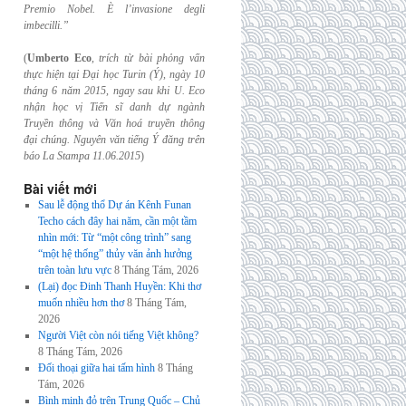
Premio Nobel. È l’invasione
degli
imbecilli.”
(
Umberto Eco
,
trích từ bài phỏng vấn
thực hiện tại Đại học Turin (Ý), ngày 10
tháng 6
năm 2015, ngay sau khi U. Eco
nhận học vị Tiến sĩ danh dự ngành
Truyền thông và
Văn hoá truyền thông
đại chúng. Nguyên văn tiếng Ý đăng trên
báo La Stampa
11.06.2015
)
Bài viết mới
Sau lễ động thổ Dự án Kênh Funan
Techo cách đây hai năm, cần một tầm
nhìn mới: Từ “một công trình” sang
“một hệ thống” thủy văn ảnh hưởng
trên toàn lưu vực
8 Tháng Tám, 2026
(Lại) đọc Đinh Thanh Huyền: Khi thơ
muốn nhiều hơn thơ
8 Tháng Tám,
2026
Người Việt còn nói tiếng Việt không?
8 Tháng Tám, 2026
Đối thoại giữa hai tấm hình
8 Tháng
Tám, 2026
Bình minh đỏ trên Trung Quốc – Chủ