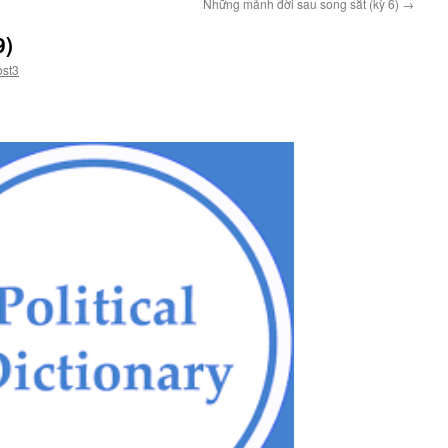
Những mảnh đời sau song sắt (kỳ 6)
→
9)
ost3