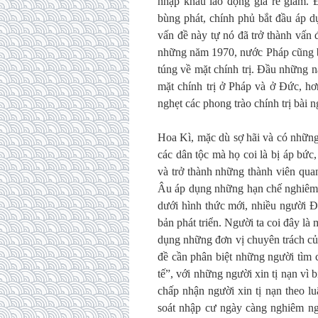
nhập khẩu lao động giá rẻ giảm.
bùng phát, chính phủ bắt đầu áp d
vấn đề này tự nó đã trở thành vấn 
những năm 1970, nước Pháp cũng bắ
túng về mặt chính trị. Đầu những 
mặt chính trị ở Pháp và ở Đức, hơ
nghẹt các phong trào chính trị bài 
Hoa Kì, mặc dù sợ hãi và có những 
các dân tộc mà họ coi là bị áp bứ
và trở thành những thành viên qua
Âu áp dụng những hạn chế nghiêm n
dưới hình thức mới, nhiều người Đ
bản phát triển. Người ta coi đây l
dụng những đơn vị chuyên trách củ
đề cần phân biệt những người tìm 
tế”, với những người xin tị nạn vì
chấp nhận người xin tị nạn theo l
soát nhập cư ngày càng nghiêm ngặ