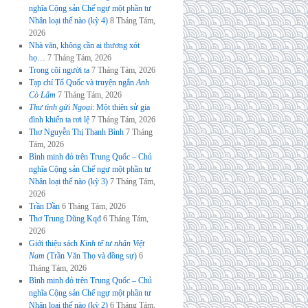
nghĩa Cộng sản Chế ngự một phần tư
Nhân loại thế nào (kỳ 4)
8 Tháng Tám,
2026
Nhà văn, không cần ai thương xót
họ…
7 Tháng Tám, 2026
Trong cõi người ta
7 Tháng Tám, 2026
Tạp chí Tổ Quốc và truyện ngắn
Anh
Cò Lấm
7 Tháng Tám, 2026
Thư tình gửi Ngoại
: Một thiên sử gia
đình khiến ta rơi lệ
7 Tháng Tám, 2026
Thơ Nguyễn Thị Thanh Bình
7 Tháng
Tám, 2026
Bình minh đỏ trên Trung Quốc – Chủ
nghĩa Cộng sản Chế ngự một phần tư
Nhân loại thế nào (kỳ 3)
7 Tháng Tám,
2026
Trần Dần
6 Tháng Tám, 2026
Thơ Trung Dũng Kqđ
6 Tháng Tám,
2026
Giới thiệu sách
Kinh tế tư nhân Việt
Nam
(Trần Văn Thọ và đồng sự)
6
Tháng Tám, 2026
Bình minh đỏ trên Trung Quốc – Chủ
nghĩa Cộng sản Chế ngự một phần tư
Nhân loại thế nào (kỳ 2)
6 Tháng Tám,