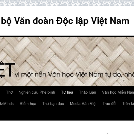
 bộ Văn đoàn Độc lập Việt Nam
Thơ
Nghiên cứu Phê bình
Tư liệu
Thảo luận
Văn học Miền Nam
k/Minds
Biếm họa
Thư bạn đọc
Media Văn Việt
Trao đổi
Trên k