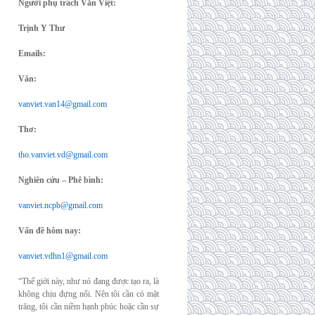
Người phụ trách Văn Việt:
Trịnh Y Thư
Emails:
Văn:
vanviet.van14@gmail.com
Thơ:
tho.vanviet.vd@gmail.com
Nghiên cứu – Phê bình:
vanviet.ncpb@gmail.com
Vấn đề hôm nay:
vanviet.vdhn1@gmail.com
“Thế giới này, như nó đang được tạo ra, là
không chịu đựng nổi. Nên tôi cần có mặt
trăng, tôi cần niềm hạnh phúc hoặc cần sự