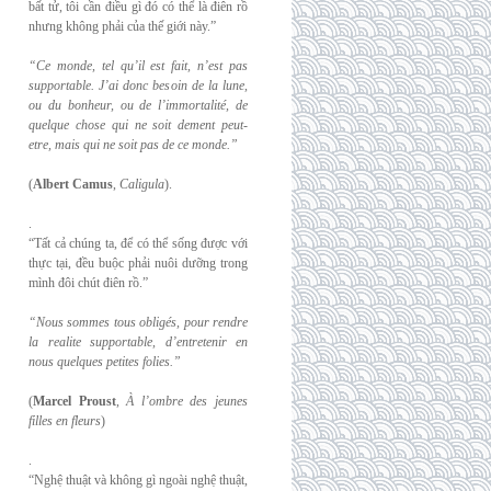
bất tử, tôi cần điều gì đó có thể là điên rồ
nhưng không phải của thế giới này.”
“Ce monde, tel qu’il est fait, n’est pas
supportable. J’ai donc besoin de la lune,
ou du
bonheur, ou de l’immortalité, de
quelque chose qui ne soit dement peut-
etre, mais qui
ne soit pas de ce monde.”
(
Albert Camus
,
Caligula
).
.
“Tất cả chúng ta, để có thể sống được với
thực tại, đều buộc phải nuôi dưỡng trong
mình đôi chút điên rồ.”
“Nous sommes tous obligés, pour rendre
la realite supportable, d’entretenir en
nous
quelques petites folies.”
(
Marcel Proust
,
À l’ombre des jeunes
filles en fleurs
)
.
“Nghệ thuật và không gì ngoài nghệ thuật,