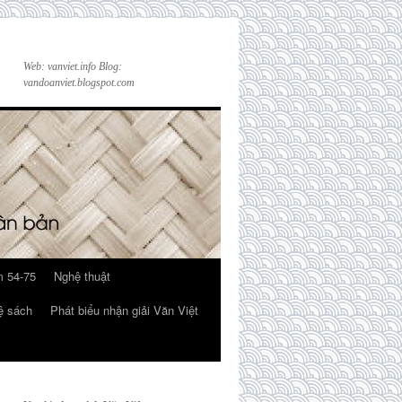
Web: vanviet.info Blog:
vandoanviet.blogspot.com
 54-75
Nghệ thuật
ệ sách
Phát biểu nhận giải Văn Việt