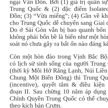
ngại Vân Đồn. Bởi (1) giá trị quân s
Trung Quốc & (2) đặc điểm Isolate
Đồn; (3) “Vừa miếng”; (4) Gần về khô
cho Trung Quốc dễ chuyển sang Giai 
Do ở Sài Gòn vẫn bị bao quanh bốn b
không phải bốn bề là biển như một hò
soát nó chưa gây ra bất ổn nào đáng k
Còn một hòn đảo trong Vịnh Bắc Bộ
có lịch sử sinh sống của người Trun
(thời kỳ Môi Hở Răng Lạnh, Núi Liền
Chung Một Biển Đông) thì Trung Qu
(incentive), quyết tâm & điều kiện
đoạn II. Sau chừng 10 năm áp dụng 
Chính Quyền Trung Quốc có thể chuyể
theo kịch bản Crưm.