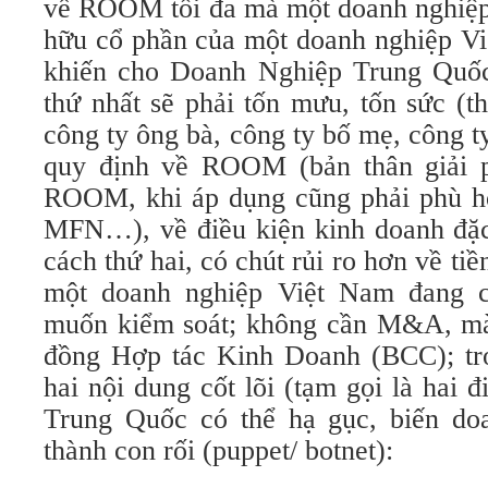
về ROOM tối đa mà một doanh nghiệp 
hữu cổ phần của một doanh nghiệp V
khiến cho Doanh Nghiệp Trung Quố
thứ nhất sẽ phải tốn mưu, tốn sức (t
công ty ông bà, công ty bố mẹ, công 
quy định về ROOM (bản thân giải 
ROOM, khi áp dụng cũng phải phù 
MFN…), về điều kiện kinh doanh đặc 
cách thứ hai, có chút rủi ro hơn về ti
một doanh nghiệp Việt Nam đang 
muốn kiểm soát; không cần M&A, mà
đồng Hợp tác Kinh Doanh (BCC); tr
hai nội dung cốt lõi (tạm gọi là hai đ
Trung Quốc có thể hạ gục, biến do
thành con rối (puppet/ botnet):