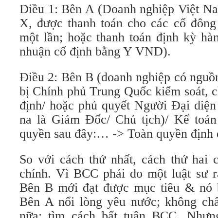
Điều 1: Bên A (Doanh nghiệp Việt Na
X, được thanh toán cho các cổ đôn
một lần; hoặc thanh toán định kỳ hà
nhuận cố định bằng Y VND).
Điều 2: Bên B (doanh nghiệp có nguồ
bị Chính phủ Trung Quốc kiểm soát, c
định/ hoặc phủ quyết Người Đại diện
na là Giám Đốc/ Chủ tịch)/ Kế toá
quyền sau đây:… -> Toàn quyền định 
So với cách thứ nhất, cách thứ hai c
chính. Vì BCC phải do một luật sư rấ
Bên B mới đạt được mục tiêu & nó b
Bên A nổi lòng yêu nước; không ch
nữa; tìm cách bất tuân BCC. Nhưng