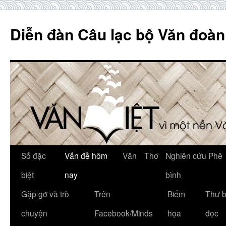
Skip
to
Diễn đàn Câu lạc bộ Văn đoàn
content
Số đặc
Vấn đề hôm
Văn
Thơ
Nghiên cứu Phê
biệt
nay
bình
Gặp gỡ và trò
Trên
Biếm
Thư 
chuyện
Facebook/Minds
họa
đọc