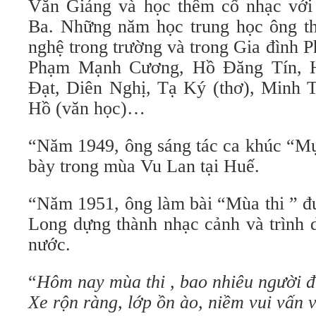
Văn Giảng và học thêm cổ nhạc với
Ba. Những năm học trung học ông th
nghệ trong trường và trong Gia đình P
Phạm Mạnh Cương, Hồ Đăng Tín, 
Đạt, Diên Nghị, Tạ Ký (thơ), Minh T
Hồ (văn học)…
“Năm 1949, ông sáng tác ca khúc “Mụ
bày trong mùa Vu Lan tại Huế.
“Năm 1951, ông làm bài “Mùa thi ” đ
Long dựng thành nhạc cảnh và trình d
nước.
“
Hôm nay mùa thi , bao nhiêu người đ
Xe rộn ràng, lớp ồn ào, niềm vui vấn 