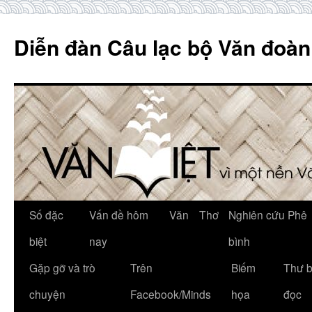
Skip
to
Diễn đàn Câu lạc bộ Văn đoàn
content
Số đặc
Vấn đề hôm
Văn
Thơ
Nghiên cứu Phê
biệt
nay
bình
Gặp gỡ và trò
Trên
Biếm
Thư 
chuyện
Facebook/Minds
họa
đọc