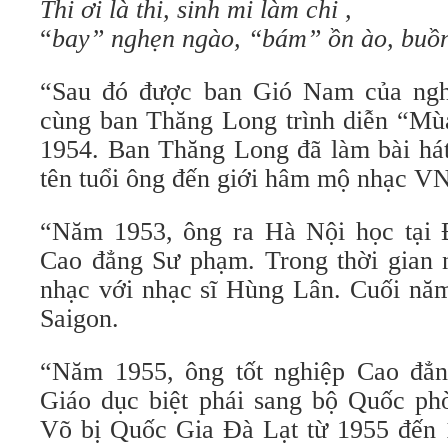
Thi ơi là thi, sinh mi làm chi ,
“
bay” nghẹn ngào, “bám” ồn ào, buồn
“Sau đó được ban Gió Nam của ngh
cùng ban Thăng Long trình diễn “Mùa
1954. Ban Thăng Long đã làm bài hát
tên tuổi ông đến giới hâm mộ nhạc VN
“Năm 1953, ông ra Hà Nội học tại 
Cao đẳng Sư phạm. Trong thời gian
nhạc với nhạc sĩ Hùng Lân. Cuối năm
Saigon.
“Năm 1955, ông tốt nghiệp Cao đẳ
Giáo dục biệt phái sang bộ Quốc phò
Võ bị Quốc Gia Đà Lạt từ 1955 đến 1