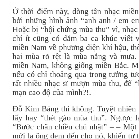
Ở thời điểm này, dòng tân nhạc miền
bởi những hình ảnh “anh anh / em 
Hoặc bị “hội chứng mùa thu” vì, nhạc 
chí ít cũng có dăm ba ca khúc viế
miền Nam về phương diện khí hậu, thờ
hai mùa rõ rệt là mùa nắng và mưa. 
miền Nam, không giống miền Bắc. M
nếu có chỉ thoảng qua trong tưởng tư
rất nhiều nhạc sĩ mượn mùa thu, để “
mạn cao độ của mình?!.
Đỗ Kim Bảng thì không. Tuyệt nhiên 
lấy hay “thét gào mùa thu”. Ngược lạ
“Bước chân chiều chủ nhật” – – Một 
mới lạ ông đem đến cho nó, khiến tự 