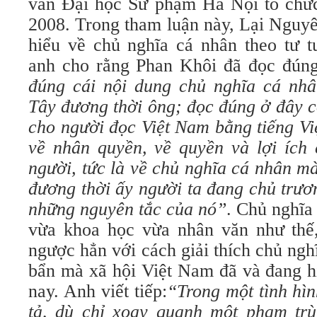
văn Đại học Sư phạm Hà Nội tổ chứ
2008. Trong tham luận này, Lại Nguy
hiểu về chủ nghĩa cá nhân theo tư
anh cho rằng Phan Khôi đã đọc đún
đúng cái nội dung chủ nghĩa cá nh
Tây đương thời ông; đọc đúng ở đây có
cho người đọc Việt Nam bằng tiếng Vi
về nhân quyền, về quyền và lợi ích
người, tức là về chủ nghĩa cá nhân m
đương thời ấy người ta đang chủ trươ
những nguyên tắc của nó”
. Chủ nghĩa
vừa khoa học vừa nhân văn như thế, 
ngược hẳn với cách giải thích chủ nghĩ
bẩn mà xã hội Việt Nam đã và đang h
nay. Anh viết tiếp:
“Trong một tình hìn
tả, dù chỉ xoay quanh một phạm trù 