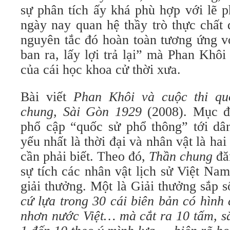
sự phân tích ấy khá phù hợp với lẽ p
ngày nay quan hệ thầy trò thực chất đ
nguyên tắc đó hoàn toàn tương ứng vớ
ban ra, lấy lợi trả lại” mà Phan Khôi 
của cái học khoa cử thời xưa.
Bài viết
Phan Khôi và cuộc thi q
chung, Sài Gòn 1929
(2008). Mục đ
phổ cập “quốc sử phổ thông” tới dân
yếu nhất là thời đại và nhân vật là ha
cần phải biết. Theo đó,
Thần chung
đă
sự tích các nhân vật lịch sử Việt Na
giải thưởng. Một là Giải thưởng sắp 
cứ lựa trong 30 cái biên bản có hình
nhơn nước Việt… mà cắt ra 10 tấm, sắ