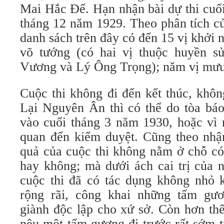
Mai Hắc Đế. Hạn nhận bài dự thi cuối
tháng 12 năm 1929. Theo phân tích c
danh sách trên đây có đến 15 vị khởi 
võ tướng (có hai vị thuộc huyền s
Vương và Lý Ông Trọng); năm vị mưu 
Cuộc thi không đi đến kết thúc, không
Lại Nguyên Ân thì có thể do tòa báo
vào cuối tháng 3 năm 1930, hoặc vì 
quan đến kiểm duyệt. Cũng theo nhận
quả của cuộc thi không nằm ở chỗ có 
hay không; mà dưới ách cai trị của n
cuộc thi đã có tác dụng không nhỏ k
rộng rãi, công khai những tấm gư
giành độc lập cho xứ sở. Còn hơn thế
nêu một tấm gương đi trước rất sớm t