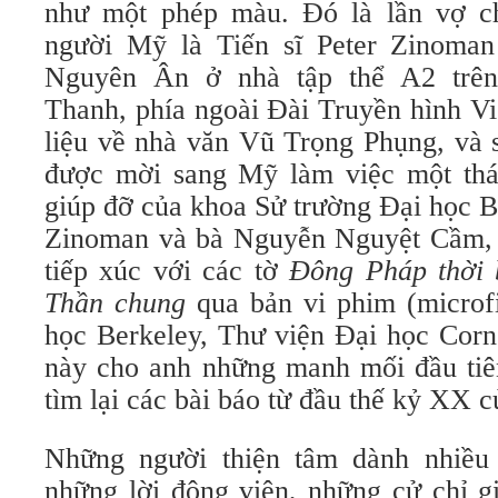
như một phép màu. Đó là lần vợ c
người Mỹ là Tiến sĩ Peter Zinoman
Nguyên Ân ở nhà tập thể A2 trê
Thanh, phía ngoài Đài Truyền hình Vi
liệu về nhà văn Vũ Trọng Phụng, và 
được mời sang Mỹ làm việc một thá
giúp đỡ của khoa Sử trường Đại học B
Zinoman và bà Nguyễn Nguyệt Cầm,
tiếp xúc với các tờ
Đông Pháp thời 
Thần chung
qua bản vi phim (microfi
học Berkeley, Thư viện Đại học Corn
này cho anh những manh mối đầu ti
tìm lại các bài báo từ đầu thế kỷ XX 
Những người thiện tâm dành nhiều
những lời động viên, những cử chỉ g