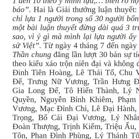
1 đến 10 theo ý mình lựa,… biên rõ h
báo”
. Hai là Giải thưởng luận thuyết
chỉ lựa 1 người trong số 30 người bổ
một bài luận thuyết đừng dài quá 3 t
sao, vì ý gì mà mình lại lựa người ấy
sử Việt”
. Từ ngày 4 tháng 7 đến ngày
Thần chung
đăng lần lượt 30 bản sự t
theo kiểu xáo trộn niên đại và không 
Đinh Tiên Hoàng, Lê Thái Tổ, Chu 
Đế, Trưng Nữ Vương, Trần Hưng Đ
Gia Long Đế, Tô Hiến Thành, Lý
Quyền, Nguyễn Bỉnh Khiêm, Phạm
Vương, Mạc Đỉnh Chi, Lê Đại Hành,
Trọng, Bố Cái Đại Vương, Lý Nhâ
Đoàn Thượng, Trịnh Kiểm, Triệu Ẩu,
Tôn, Phan Đình Phùng, Lý Thánh Tô