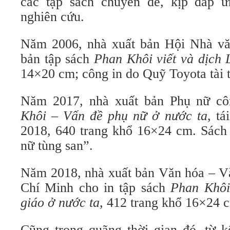
các tập sách chuyên đề, kịp đáp ứ
nghiên cứu.
Năm 2006, nhà xuất bản Hội Nhà vă
bản tập sách
Phan Khôi viết và dịch 
14×20 cm; công in do Quỹ Toyota tài t
Năm 2017, nhà xuất bản Phụ nữ cô
Khôi – Vấn đề phụ nữ ở nước ta
, t
2018, 640 trang khổ 16×24 cm. Sách 
nữ tùng san”.
Năm 2018, nhà xuất bản Văn hóa – V
Chí Minh cho in tập sách
Phan Khô
giáo ở nước ta
, 412 trang khổ 16×24 
Cũng trong quãng thời gian đó, từ k