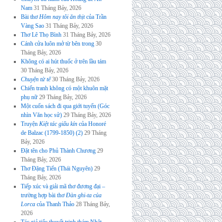
Nam
31 Tháng Bảy, 2026
Bài thơ
Hôm nay tôi ăn thịt
của Trần
Vàng Sao
31 Tháng Bảy, 2026
Thơ Lê Thọ Bình
31 Tháng Bảy, 2026
Cánh cửa luôn mở từ bên trong
30
Tháng Bảy, 2026
Không có ai hút thuốc ở trên lầu tám
30 Tháng Bảy, 2026
Chuyện tử tế
30 Tháng Bảy, 2026
Chiến tranh không có một khuôn mặt
phụ nữ
29 Tháng Bảy, 2026
Một cuốn sách đi qua giới tuyến (Góc
nhìn Văn học sử)
29 Tháng Bảy, 2026
Truyện
Kiệt tác giấu kín
của Honoré
de Balzac (1799-1850) (2)
29 Tháng
Bảy, 2026
Đặt tên cho Phủ Thành Chương
29
Tháng Bảy, 2026
Thơ Đặng Tiến (Thái Nguyên)
29
Tháng Bảy, 2026
Tiếp xúc và giải mã thơ đương đại –
trường hợp bài thơ
Đàn ghi-ta của
Lorca
của Thanh Thảo
28 Tháng Bảy,
2026