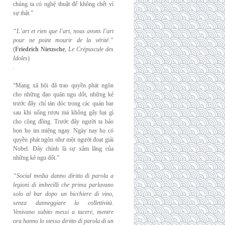
chúng ta có nghệ thuật để không chết vì
sự thật.”
“L’art et rien que l’art, nous avons l’art
pour ne point mourir de la vérité.”
(
Friedrich
Nietzsche
,
Le Crépuscule des
Idoles
)
.
“Mạng xã hội đã trao quyền phát ngôn
cho những đạo quân ngu dốt, những kẻ
trước đây chỉ tán dóc trong các quán bar
sau khi uống rượu mà không gây hại gì
cho cộng đồng. Trước đây người ta bảo
bọn họ im miệng ngay. Ngày nay họ có
quyền phát ngôn như một người đoạt giải
Nobel. Đây chính là sự xâm lăng của
những kẻ ngu dốt.”
“Social media danno diritto di parola a
legioni di imbecilli che prima parlavano
solo al
bar dopo un bicchiere di vino,
senza danneggiare la collettività.
Venivano subito messi a
tacere, mentre
ora hanno lo stesso diritto di parola di un