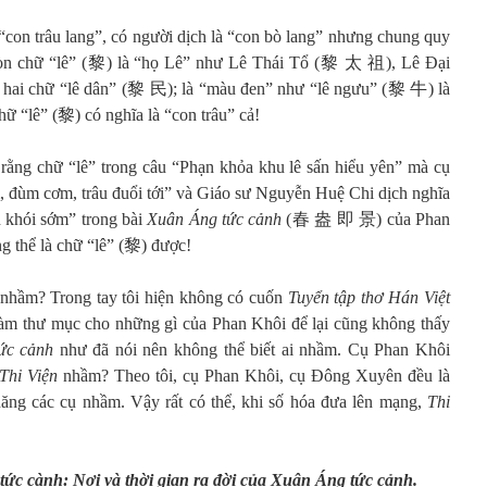
“con trâu lang”, có người dịch là “con bò lang” nhưng chung quy
 Còn chữ “lê” (黎) là “họ Lê” như Lê Thái Tổ (黎 太 祖), Lê Đại
hai chữ “lê dân” (黎 民); là “màu đen” như “lê ngưu” (黎 牛) là
hữ “lê” (黎) có nghĩa là “con trâu” cả!
 rằng chữ “lê” trong câu “Phạn khỏa khu lê sấn hiểu yên” mà cụ
 đùm cơm, trâu đuổi tới” và Giáo sư Nguyễn Huệ Chi dịch nghĩa
n khói sớm” trong bài
Xuân Áng tức cảnh
(春 盎 即 景) của Phan
g thể là chữ “lê” (黎) được!
ai nhầm? Trong tay tôi hiện không có cuốn
Tuyển tập thơ Hán Việt
m thư mục cho những gì của Phan Khôi để lại cũng không thấy
ức cảnh
như đã nói nên không thể biết ai nhầm. Cụ Phan Khôi
Thi Viện
nhầm? Theo tôi, cụ Phan Khôi, cụ Đông Xuyên đều là
 năng các cụ nhầm. Vậy rất có thể, khi số hóa đưa lên mạng,
Thi
tức cành:
Nơi và thời gian ra đời của Xuân Áng tức cảnh.