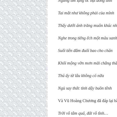
Ngừng tim lặng óc bặt dòng tình
Tai mắt như không phải của mình
Thấy dưới ánh trăng muôn khúc n
Nghe trong tiếng ếch một màu xan
Suối tiên đắm đuối bao cho chán
Khối mộng vờn mơn mãi chẳng th
Thú ấy từ lâu không có nữa
Ngủ say thức tỉnh dậy buồn tênh
Và Vũ Hoàng Chương đã đáp lại bằ
Trời vô tâm quá, đất vô tình…