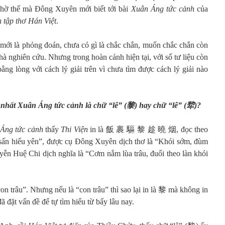
ờ thế mà Đông Xuyên mới biết tới bài
Xuân Áng tức cảnh
của
 tập thơ Hán Việt
.
ỉ mới là phỏng đoán, chưa có gì là chắc chắn, muốn chắc chắn còn
hà nghiên cứu. Nhưng trong hoàn cảnh hiện tại, với số tư liệu còn
ằng lòng với cách lý giải trên vì chưa tìm được cách lý giải nào
 nhất Xuân Áng tức cảnh là chữ “lê” (
黎
) hay chữ “lê” (
犂
)
?
Áng tức cảnh
thấy
Thi Viện
in là 飯 裹 驅 黎 趁 曉 烟, đọc theo
 sấn hiểu yên”, được cụ Đông Xuyên dịch thơ là “Khói sớm, đùm
yễn Huệ Chi dịch nghĩa là “Cơm nắm lùa trâu, đuổi theo làn khói
on trâu”. Nhưng nếu là “con trâu” thì sao lại in là 黎 mà không in
ã đặt vấn đề để tự tìm hiểu từ bấy lâu nay.