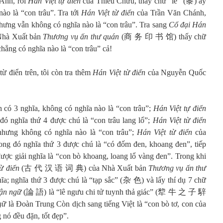
Anh, rồi
Hán Việt tự điển
của Thiều Chửu, thấy chữ “lê” (黎) ấy
ào là “con trâu”. Tra tới
Hán Việt từ điển
của Trần Văn Chánh,
hưng vẫn không có nghĩa nào là “con trâu”. Tra sang
Cổ đại Hán
à Xuất bản
Thương vụ ấn thư quán
(商 务 印 书 馆) thấy chữ
hẳng có nghĩa nào là “con trâu” cả!
ừ điển trên, tôi còn tra thêm
Hán Việt từ điển
của Nguyễn Quốc
ó 3 nghĩa, không có nghĩa nào là “con trâu”;
Hán Việt tự điển
đó nghĩa thứ 4 được chú là “con trâu lang lổ”;
Hán Việt từ điển
hưng không có nghĩa nào là “con trâu”;
Hán Việt từ điển
của
ng đó nghĩa thứ 3 được chú là “có đốm đen, khoang đen”, tiếp
ược giải nghĩa là “con bò khoang, loang lổ vàng đen”. Trong khi
ừ điển
(古 代 汉 语 词 典) của Nhà Xuất bản
Thương vụ ấn thư
 nghĩa thứ 3 được chú là “tạp sắc” (杂 色) và lấy thí dụ 7 chữ
ận ngữ
(論 語) là “lê ngưu chi tử tuynh thả giác” (犂 牛 之 子 騂
gữ
là Đoàn Trung Còn dịch sang tiếng Việt là “con bò tơ, con của
 nó đều đặn, tốt đẹp”.