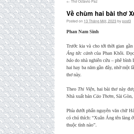
←
Thơ Octavio Paz
Về chùm hai bài thơ 
Posted on
13 Tháng Một, 2023
by
post3
Phan Nam Sinh
Trước kia và cho tới thời gian gầ
Áng tức
cảnh
của Phan Khôi. Đọc 
báo
do nhà nghiên cứu – phê bình 
hai hay ba năm gần đây, nhờ một l
thơ này.
Theo
Thi Viện
, hai bài thơ này đ
Nhà xuất bản
Cảo Thơm
, Sài Gòn,
Phía dưới phẩn nguyên văn chữ Há
có chú thích: “Xuân Áng tên làng ở
thuộc tỉnh nào”.