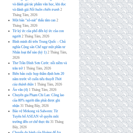
và đánh giá tác phẩm văn học, khi đọc
và đánh giá
Nỗi buồn chiến tranh
2
Tháng Tám, 2026
Một bản “xô-nát” thấu tâm can
2
Tháng Tám, 2026
Từ ký ức của phố đến ký ức của con
người
2 Tháng Tám, 2026
Bình minh đỏ trên Trung Quốc – Chủ
nghĩa Cộng sản Chế ngự một phần tư
Nhân loại thế nào (kỳ 1)
2 Tháng Tám,
2026
Thơ Trần Đình Sơn Cước: nỗi niềm và
trăn trở
1 Tháng Tám, 2026
Biên bản cuộc họp thẩm định hơn 20
năm trước về cuốn tiểu thuyết
Thời
của thánh thần
1 Tháng Tám, 2026
Án văn (4)
1 Tháng Tám, 2026
Chuyên gia Phạm Chi Lan: Công lao
của 80% người dân phải được ghi
nhận
31 Tháng Bảy, 2026
Bảo vệ Mekong và Salween: Từ
Tuyên bố ASEAN về quyền môi
trường đến cơ chế thực thi
31 Tháng
Bảy, 2026
Chuyến du hành của Hoàng đế An