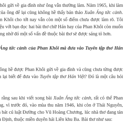
hôi gửi về gia đình như ông vẫn thường làm. Năm 1965, khi làm
của ông để lại cũng không hề thấy bản thảo
Xuân Áng tức cảnh
.
an Khôi cho tới nay vẫn còn một số điểm chưa được làm rõ. Tôi
thiệu với bạn đọc hai bài thơ chữ Hán hay của Phan Khôi còn muốn
ng nhờ đó một số vấn đề thuộc bài thơ sẽ được sáng tỏ hơn.
 Áng tức cảnh của Phan Khôi mà đưa vào Tuyển tập thơ Hán
không hề được Phan Khôi gửi về gia đình và cũng chưa từng được
lại biết để đưa vào
Tuyển tập
thơ Hán Việt
? Đó là một câu hỏi
 rằng sau khi viết xong bài
Xuân Áng tức cảnh
, rất có thể Phan
, vì trước đó, vào mùa thu năm 1946, khi còn ở Thái Nguyên,
n bát cú luật Đường cho Vũ Hoàng Chương, lúc nhà thơ đang tản
 Định, thuộc miền duyên hải Liên khu Ba. Bài thơ như sau: