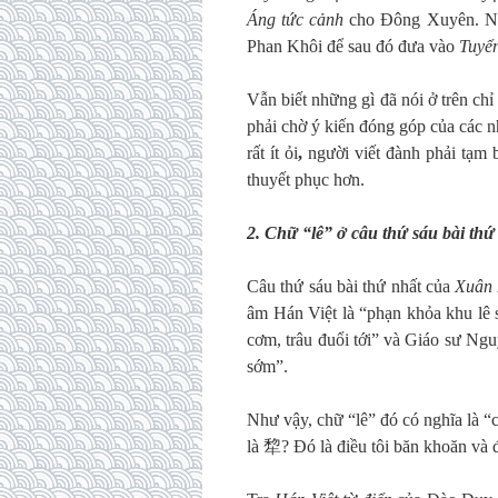
Áng tức cảnh
cho Đông Xuyên. Nh
Phan Khôi để sau đó đưa vào
Tuyển
Vẫn biết những gì đã nói ở trên ch
phải chờ ý kiến đóng góp của các n
rất ít ỏi
,
người viết đành phải tạm b
thuyết phục hơn.
2. Chữ “lê” ở câu thứ sáu bài thứ
Câu thứ sáu bài thứ nhất của
Xuân 
âm Hán Việt là “phạn khỏa khu lê
cơm, trâu đuổi tới” và Giáo sư Ngu
sớm”.
Như vậy, chữ “lê” đó có nghĩa là “c
là 犂? Đó là điều tôi băn khoăn và đ