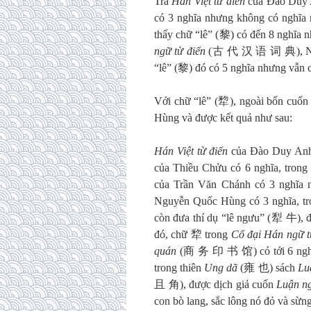
Tra
Hán Việt từ điển
của Đào Duy 
có 3 nghĩa nhưng không có nghĩa n
thấy chữ “lê” (黎) có đến 8 nghĩa n
ngữ từ điển
(古 代 汉 语 词 典), Nh
“lê” (黎) đó có 5 nghĩa nhưng vẫn c
Với chữ “lê” (犂), ngoài bốn cuốn t
Hùng và được kết quả như sau:
Hán Việt từ điển
của Đào Duy Anh c
của Thiều Chửu có 6 nghĩa, trong 
của Trần Văn Chánh có 3 nghĩa n
Nguyễn Quốc Hùng có 3 nghĩa, tro
còn đưa thí dụ “lê ngưu” (犁 牛), đ
đó, chữ 犂 trong
Cổ đại Hán ngữ t
quán
(商 务 印 书 馆) có tới 6 nghĩa;
trong thiên
Ung dã
(雍 也) sách
Lu
且 角), được dịch giả cuốn
Luận n
con bò lang, sắc lông nó đỏ và sừng