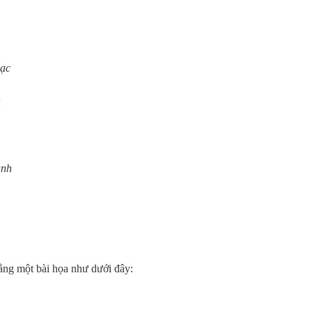
hạc
h
ành
ng một bài họa như dưới đây: