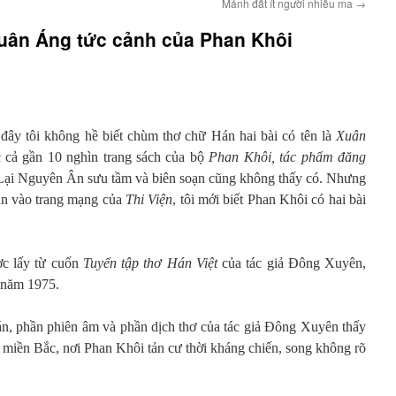
Mảnh đất ít người nhiều ma
→
Xuân Áng tức cảnh của Phan Khôi
n đây tôi không hề biết chùm thơ chữ Hán hai bài có tên là
Xuân
cả gần 10 nghìn trang sách của bộ
Phan Khôi, tác phẩm đăng
Lại Nguyên Ân sưu tầm và biên soạn cũng không thấy có. Nhưng
ần vào trang mạng của
Thi Viện
,
tôi
mới biết Phan Khôi có hai bài
ược lấy từ cuốn
Tuyển tập thơ Hán Việt
của tác giả Đông Xuyên,
 năm 1975.
n, phần phiên âm và phần dịch thơ của tác giả Đông Xuyên thấy
 miền Bắc, nơi Phan Khôi tản cư thời kháng chiến, song không rõ