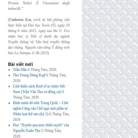
Premio Nobel. È l’invasione
degli
imbecilli.”
(
Umberto Eco
,
trích từ bài phỏng vấn
thực hiện tại Đại học Turin (Ý), ngày 10
tháng 6
năm 2015, ngay sau khi U. Eco
nhận học vị Tiến sĩ danh dự ngành
Truyền thông và
Văn hoá truyền thông
đại chúng. Nguyên văn tiếng Ý đăng trên
báo La Stampa
11.06.2015
)
Bài viết mới
Trần Dần
6 Tháng Tám, 2026
Thơ Trung Dũng Kqđ
6 Tháng Tám,
2026
Giới thiệu sách
Kinh tế tư nhân Việt
Nam
(Trần Văn Thọ và đồng sự)
6
Tháng Tám, 2026
Bình minh đỏ trên Trung Quốc – Chủ
nghĩa Cộng sản Chế ngự một phần tư
Nhân loại thế nào (kỳ 2)
6 Tháng Tám,
2026
Đọc “Xuyên qua mọi chiến tuyến” của
Nguyễn Xuân Thọ
5 Tháng Tám,
2026