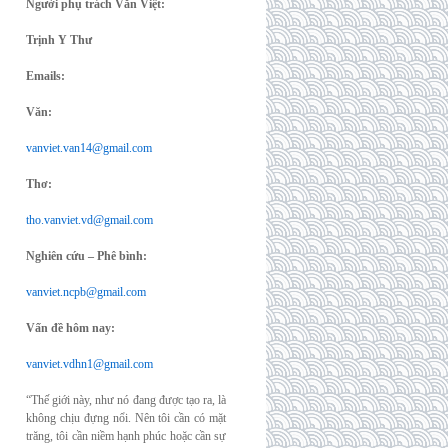
Người phụ trách Văn Việt:
Trịnh Y Thư
Emails:
Văn:
vanviet.van14@gmail.com
Thơ:
tho.vanviet.vd@gmail.com
Nghiên cứu – Phê bình:
vanviet.ncpb@gmail.com
Vấn đề hôm nay:
vanviet.vdhn1@gmail.com
“Thế giới này, như nó đang được tạo ra, là
không chịu đựng nổi. Nên tôi cần có mặt
trăng, tôi cần niềm hạnh phúc hoặc cần sự