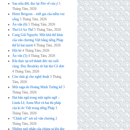
Sau nửa đời, đọc lại
Nẻo về của ý
5
Tháng Tám, 2026
Henri Bergson – triết gia của niềm vui
sống
5 Tháng Tám, 2026
Án văn (6)
5 Tháng Tám, 2026
Thơ Lê An Thế
5 Tháng Tám, 2026
Cung Giũ Nguyên: Một khả thể khác
của văn chương Việt bằng tiếng Pháp
thế kỉ hai mươi
4 Tháng Tám, 2026
Hội hè
4 Tháng Tám, 2026
Án văn (5)
4 Tháng Tám, 2026
Khi thực tại trở thành đức tin cuối
cùng: Đọc Brodsky từ bài thơ
Cô đơn
4 Tháng Tám, 2026
Còn chút gì cho nghệ thuật
3 Tháng
Tám, 2026
Một saga do Hoàng Minh Tường kể
3
Tháng Tám, 2026
Hai bản ngã trong một ngôn ngữ –
Linda Lê, Anna Moï và hai thi pháp
của kí ức Việt trong tiếng Pháp
3
Tháng Tám, 2026
“Chính sử” xét xử văn chương
2
Tháng Tám, 2026
Những ngộ nhận của chúng ta khi đọc