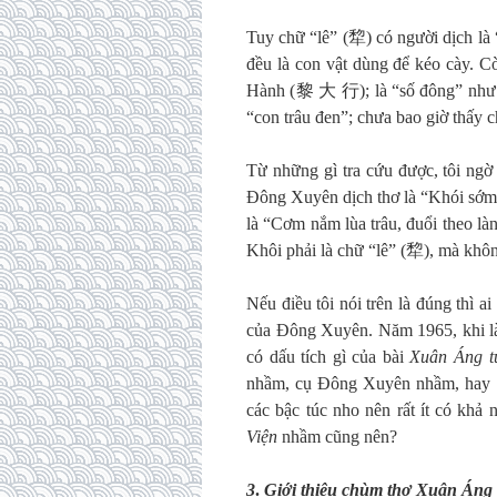
Tuy chữ “lê” (犂) có người dịch là 
đều là con vật dùng để kéo cày.
Hành (黎 大 行); là “số đông” như 
“con trâu đen”; chưa bao giờ thấy c
Từ những gì tra cứu được, tôi ngờ
Đông Xuyên dịch thơ là “Khói sớm,
là “Cơm nắm lùa trâu, đuổi theo là
Khôi phải là chữ “lê” (犂), mà khôn
Nếu điều tôi nói trên là đúng thì 
của Đông Xuyên. Năm 1965, khi là
có dấu tích gì của bài
Xuân Áng t
nhầm, cụ Đông Xuyên nhầm, hay
các bậc túc nho nên rất ít có khả
Viện
nhầm cũng nên?
3
.
Giới thiệu chùm thơ Xuân Áng 