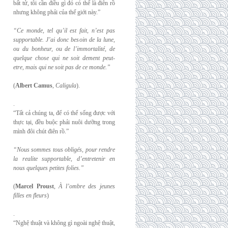
bất tử, tôi cần điều gì đó có thể là điên rồ
nhưng không phải của thế giới này.”
“Ce monde, tel qu’il est fait, n’est pas
supportable. J’ai donc besoin de la lune,
ou du
bonheur, ou de l’immortalité, de
quelque chose qui ne soit dement peut-
etre, mais qui
ne soit pas de ce monde.”
(
Albert Camus
,
Caligula
).
.
“Tất cả chúng ta, để có thể sống được với
thực tại, đều buộc phải nuôi dưỡng trong
mình đôi chút điên rồ.”
“Nous sommes tous obligés, pour rendre
la realite supportable, d’entretenir en
nous
quelques petites folies.”
(
Marcel Proust
,
À l’ombre des jeunes
filles en fleurs
)
.
“Nghệ thuật và không gì ngoài nghệ thuật,