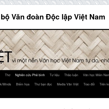
 bộ Văn đoàn Độc lập Việt Nam
Thơ
Nghiên cứu Phê bình
Tư liệu
Thảo luận
Văn học Miền Nam
k/Minds
Biếm họa
Thư bạn đọc
Media Văn Việt
Trao đổi
Trên k