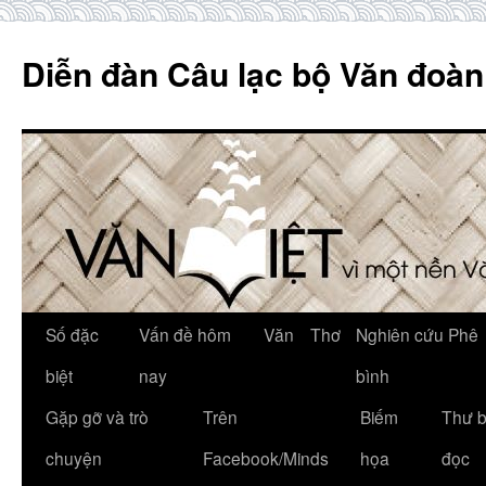
Skip
to
Diễn đàn Câu lạc bộ Văn đoàn
content
Số đặc
Vấn đề hôm
Văn
Thơ
Nghiên cứu Phê
biệt
nay
bình
Gặp gỡ và trò
Trên
Biếm
Thư 
chuyện
Facebook/Minds
họa
đọc