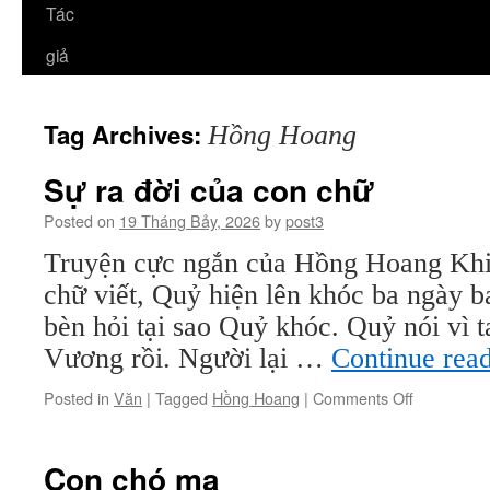
Tác
giả
Tag Archives:
Hồng Hoang
Sự ra đời của con chữ
Posted on
19 Tháng Bảy, 2026
by
post3
Truyện cực ngắn của Hồng Hoang Khi 
chữ viết, Quỷ hiện lên khóc ba ngày 
bèn hỏi tại sao Quỷ khóc. Quỷ nói vì 
Vương rồi. Người lại …
Continue rea
on
Posted in
Văn
|
Tagged
Hồng Hoang
|
Comments Off
Sự
ra
đời
Con chó ma
của