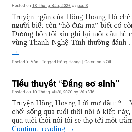
con
Posted on
18 Tháng Sáu, 2026
by
post3
chữ
Truyện ngắn của Hồng Hoang Hò chèo
người biết còn “hò đưa ma” biết có c
Dương hồn tôi xin ghi lại một câu hò 
vùng Thanh-Nghệ-Tĩnh thường đánh
→
on
Posted in
Văn
|
Tagged
Hồng Hoang
|
Comments Off
Con
chó
ma
Tiểu thuyết “Đấng sơ sinh”
Posted on
10 Tháng Mười, 2020
by
Văn Việt
Truyện Hồng Hoang Lời mở đầu: “…Về 
chối sống qua tuổi thôi nôi ở kiếp này,
qua tuổi thôi nôi tôi sẽ thọ tới môt tr
Continue reading
→