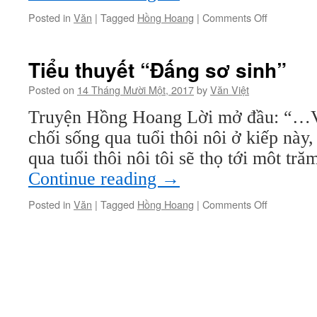
on
Posted in
Văn
|
Tagged
Hồng Hoang
|
Comments Off
Tiểu
thuyết
“Đấng
Tiểu thuyết “Đấng sơ sinh”
sơ
sinh”
Posted on
14 Tháng Mười Một, 2017
by
Văn Việt
Truyện Hồng Hoang Lời mở đầu: “…Về 
chối sống qua tuổi thôi nôi ở kiếp này,
qua tuổi thôi nôi tôi sẽ thọ tới môt tr
Continue reading
→
on
Posted in
Văn
|
Tagged
Hồng Hoang
|
Comments Off
Tiểu
thuyết
“Đấng
sơ
sinh”