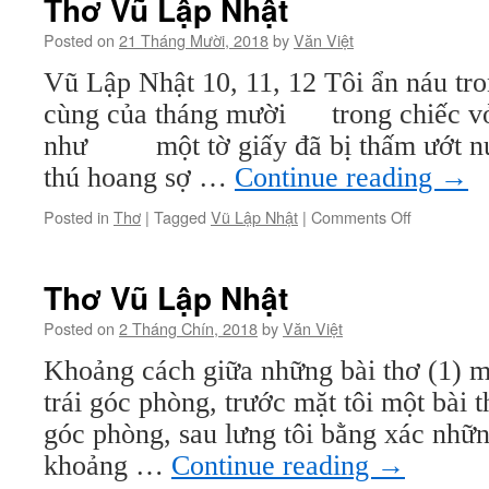
Thơ Vũ Lập Nhật
giải
thưởng
Posted on
21 Tháng Mười, 2018
by
Văn Việt
thơ
Vũ Lập Nhật 10, 11, 12 Tôi ẩn náu tr
Văn
Việt
cùng của tháng mười trong chiếc 
2018
như một tờ giấy đã bị thấm ướt nướ
thú hoang sợ …
Continue reading
→
on
Posted in
Thơ
|
Tagged
Vũ Lập Nhật
|
Comments Off
Thơ
Vũ
Lập
Thơ Vũ Lập Nhật
Nhật
Posted on
2 Tháng Chín, 2018
by
Văn Việt
Khoảng cách giữa những bài thơ (1) m
trái góc phòng, trước mặt tôi một bài 
góc phòng, sau lưng tôi bằng xác nhữn
khoảng …
Continue reading
→