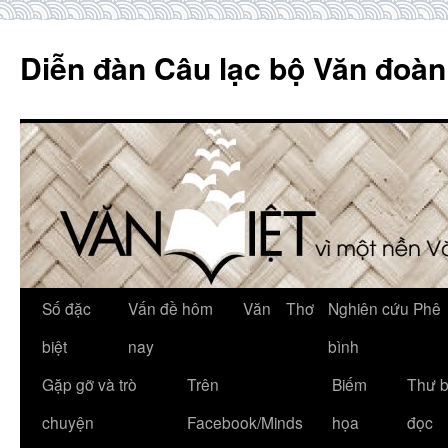
Skip
to
Diễn đàn Câu lạc bộ Văn đoàn
content
Số đặc
Vấn đề hôm
Văn
Thơ
Nghiên cứu Phê
biệt
nay
bình
Gặp gỡ và trò
Trên
Biếm
Thư 
chuyện
Facebook/Minds
họa
đọc