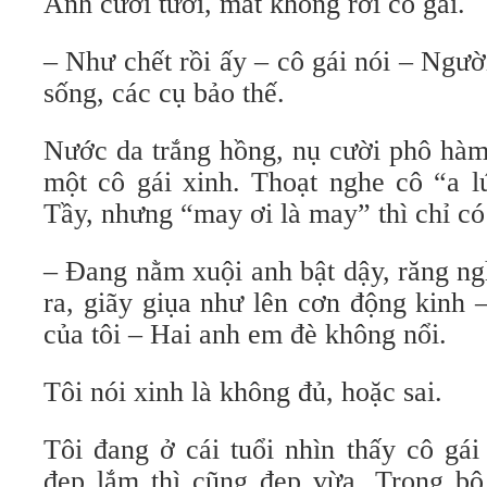
Anh cười tươi, mắt không rời cô gái.
– Như chết rồi ấy – cô gái nói – Ngư
sống, các cụ bảo thế.
Nước da trắng hồng, nụ cười phô hàm
một cô gái xinh. Thoạt nghe cô “a lú
Tầy, nhưng “may ơi là may” thì chỉ có
– Đang nằm xuội anh bật dậy, răng ng
ra, giãy giụa như lên cơn động kinh 
của tôi – Hai anh em đè không nổi.
Tôi nói xinh là không đủ, hoặc sai.
Tôi đang ở cái tuổi nhìn thấy cô gá
đẹp lắm thì cũng đẹp vừa. Trong b