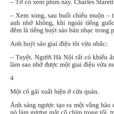
– Tớ có xem phim này. Charles Starett
– Xem xong, sau buổi chiếu muộn – t
anh nhớ không, khi ngoài tiếng guốc
đêm là tiếng huýt sáo bản nhạc trong 
Anh huýt sáo giai điệu tôi vừa nhắc:
– Tuyệt. Người Hà Nội rất có khiếu â
làm sao nhớ được một giai điệu vừa m
4
Một cô gái xuất hiện ở cửa quán.
Ánh sáng ngược tạo ra một vầng hào q
nó làm gương mặt cô chìm trong tối, t