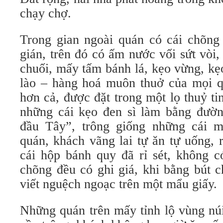
chạy chợ.
Trong gian ngoài quán có cái chõng
gián, trên đó có ấm nước vối sứt vòi,
chuối, mấy tấm bánh lá, kẹo vừng, kẹ
lào – hàng hoá muôn thuở của mọi 
hơn cả, được đặt trong một lọ thuỷ ti
những cái kẹo đen sì làm bằng đường
đầu Tây”, trông giống những cái m
quán, khách vãng lai tự ăn tự uống, 
cái hộp bánh quy đã rỉ sét, không c
chõng đều có ghi giá, khi bằng bút c
viết nguệch ngoạc trên một mẩu giấy.
Những quán trên mấy tỉnh lộ vùng nú