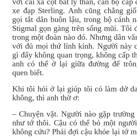
với cái xà cột bất ly thân, cán bộ cấp
xe đạp Sterling. Anh cũng chẳng giố
gọi tắt dân buôn lậu, trong bộ cánh 
Stigmal gọn gàng trên sống mũi. Tôi 
trong một đoàn nào đó. Nhưng dân vă
với đủ mọi thứ lỉnh kỉnh. Người này 
gì đấy không quan trọng, không cấp th
anh có thể ở lại giữa đường để tr
quen biết.
Khi tôi hỏi ở lại giúp tôi có làm dở 
không, thì anh thờ ơ:
– Chuyện vặt. Người nào gặp trường 
như tớ thôi. Cậu có thể bỏ một người
không cứu? Phải đợi cậu khỏe lại tớ m