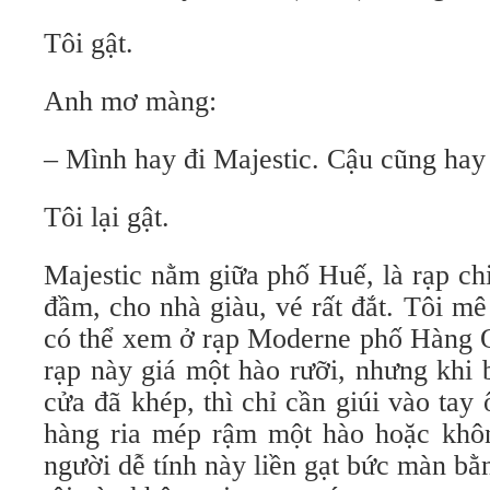
Tôi gật.
Anh mơ màng:
– Mình hay đi Majestic. Cậu cũng ha
Tôi lại gật.
Majestic nằm giữa phố Huế, là rạp ch
đầm, cho nhà giàu, vé rất đắt. Tôi m
có thể xem ở rạp Moderne phố Hàng Q
rạp này giá một hào rưỡi, nhưng khi 
cửa đã khép, thì chỉ cần giúi vào tay
hàng ria mép rậm một hào hoặc khô
người dễ tính này liền gạt bức màn bằ