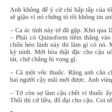
Anh không để ý cử chỉ hấp tấp của tô
sẽ giận vì nó chứng tỏ tôi không tin an
– Ca ác tính này tớ đã gặp. Khó qua 
– Phải có Quinoform tiêm thẳng vào
chốn hẻo lánh này thì làm gì có nó. 
ký ninh. Mới hòa thật đặc cho cậu u
tát, chứ chẳng hi vọng gì.
– Cả một vốc thuốc. Răng anh cắn ch
hai người cậy mãi mới được. Anh vùng
– Tớ còn sợ làm cậu chết vì thuốc ấ
Thôi thì cứ liều, đổ đại cho cậu. Coi 