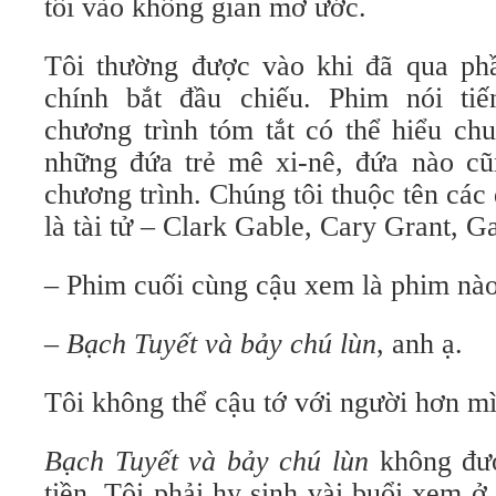
tôi vào không gian mơ ước.
Tôi thường được vào khi đã qua ph
chính bắt đầu chiếu. Phim nói ti
chương trình tóm tắt có thể hiểu ch
những đứa trẻ mê xi-nê, đứa nào cũ
chương trình. Chúng tôi thuộc tên các 
là tài tử – Clark Gable, Cary Grant,
– Phim cuối cùng cậu xem là phim nà
–
Bạch Tuyết và bảy chú lùn
, anh ạ.
Tôi không thể cậu tớ với người hơn mì
Bạch Tuyết và bảy chú lùn
không đượ
tiền. Tôi phải hy sinh vài buổi xem 