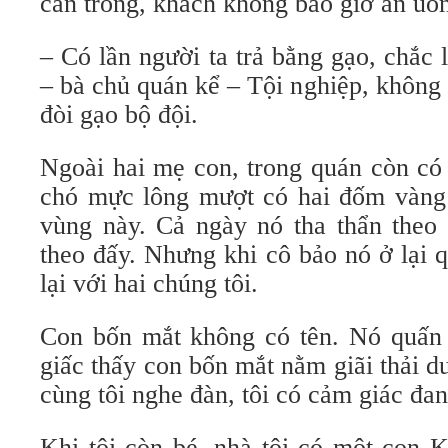
cần trông, khách không bao giờ ăn uốn
– Có lần người ta trả bằng gạo, chắc
– bà chủ quán kể – Tội nghiệp, không c
đòi gạo bộ đội.
Ngoài hai mẹ con, trong quán còn có
chó mực lông mượt có hai đốm vàng t
vùng này. Cả ngày nó tha thẩn theo 
theo đấy. Nhưng khi cô bảo nó ở lại q
lại với hai chúng tôi.
Con bốn mắt không có tên. Nó quấn t
giấc thấy con bốn mắt nằm giãi thải d
cùng tôi nghe đàn, tôi có cảm giác đa
Khi tôi còn bé, nhà tôi có một con K