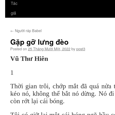
Tác
giả
←
Người ráp Babel
Gặp gỡ lưng đèo
Posted on
25 Tháng Mười Một, 2022
by
post3
Vũ Thư Hiên
1
Thời gian trôi, chớp mắt đã quá nửa 
kéo nó, không thể bắt nó dừng. Nó đi
còn rớt lại cái
bóng.
Tôi có giữ lại một cái bóng ngõ hầu c