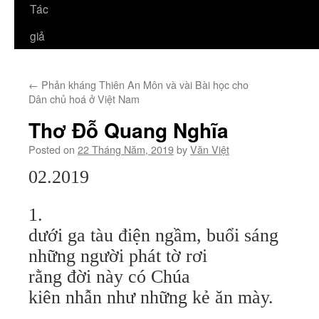
Tác
giả
←
Phản kháng Thiên An Môn và vài Bài học cho
Dân chủ hoá ở Việt Nam
Thơ Đỗ Quang Nghĩa
Posted on
22 Tháng Năm, 2019
by
Văn Việt
02.2019
1.
dưới ga tàu điện ngầm, buổi sáng
những người phát tờ rơi
rằng đời này có Chúa
kiên nhẫn như những kẻ ăn mày.