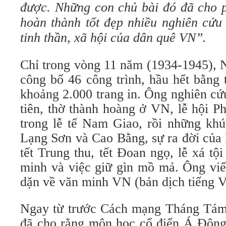
được. Những con chủ bài đó đã cho p
hoàn thành tốt đẹp nhiều nghiên cứu 
tinh thần, xã hội của dân quê VN”.
Chỉ trong vòng 11 năm (1934-1945),
công bố 46 công trình, hầu hết bằng 
khoảng 2.000 trang in. Ông nghiên cứ
tiên, thờ thành hoàng ở VN, lễ hội P
trong lễ tế Nam Giao, rồi những kh
Lạng Sơn và Cao Bằng, sự ra đời của
tết Trung thu, tết Đoan ngọ, lễ xá tội
minh và việc giữ gìn mồ mả. Ông viế
dặn về văn minh VN (bản dịch tiếng Vi
Ngay từ trước Cách mạng Tháng Tá
đã cho rằng môn học cổ điển Á Đông