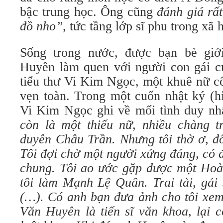
bậc trung học. Ông cũng
đánh giá rất
đồ nho”,
tức tầng lớp sĩ phu trong xã
Sống trong nước, được bạn bè giớ
Huyên làm quen với người con gái c
tiểu thư Vi Kim Ngọc, một khuê nữ c
vẹn toàn. Trong một cuốn nhật ký (h
Vi Kim Ngọc ghi về mối tình duy nh
còn là một thiếu nữ, nhiều chàng t
duyên Châu Trần. Nhưng tôi thờ ơ, đố
Tôi đợi chờ một người xứng đáng, có đứ
chung. Tôi ao ước gặp được một Ho
tôi làm Mạnh Lệ Quân. Trai tài, gái 
(…). Có anh bạn đưa ảnh cho tôi xem
Văn Huyên là tiến sĩ văn khoa, lại 