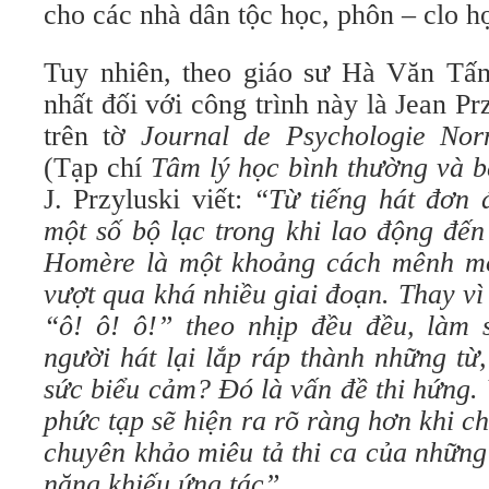
cho các nhà dân tộc học, phôn – clo h
Tuy nhiên, theo giáo sư Hà Văn Tấn
nhất đối với công trình này là Jean Pr
trên tờ
Journal de Psychologie Nor
(Tạp chí
Tâm lý học bình thường và b
J. Przyluski viết:
“Từ tiếng hát đơn 
một số bộ lạc trong khi lao động đến
Homère là một khoảng cách mênh mô
vượt qua khá nhiều giai đoạn. Thay vì 
“ô! ô! ô!” theo nhịp đều đều, làm
người hát lại lắp ráp thành những từ
sức biểu cảm? Đó là vấn đề thi hứng. 
phức tạp sẽ hiện ra rõ ràng hơn khi 
chuyên khảo miêu tả thi ca của những
năng khiếu ứng tác”.