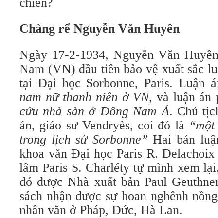
chiến?
Chàng rể Nguyễn Văn Huyên
Ngày 17-2-1934, Nguyễn Văn Huyên 
Nam (VN) đầu tiên bảo vệ xuất sắc lu
tại Đại học Sorbonne, Paris. Luận 
nam nữ thanh niên ở VN
, và luận án
cứu nhà sàn ở Đông Nam Á
. Chủ tị
án, giáo sư Vendryès, coi đó là
“một 
trong lịch sử Sorbonne”
Hai bản lu
khoa văn Đại học Paris R. Delachoix
lâm Paris S. Charléty tự mình xem lại
đó được Nhà xuất bản Paul Geuthner
sách nhận được sự hoan nghênh nồng 
nhân văn ở Pháp, Đức, Hà Lan.