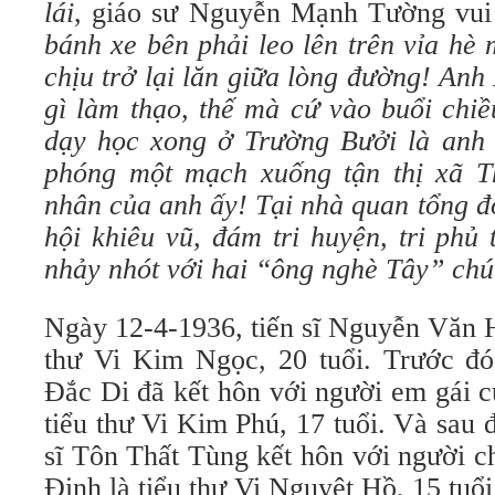
lái
, giáo sư Nguyễn Mạnh Tường vui
bánh xe bên phải leo lên trên vỉa hè
chịu trở lại lăn giữa lòng đường! Anh
gì làm thạo, thế mà cứ vào buổi chiề
dạy học xong ở Trường Bưởi là anh ấy
phóng một mạch xuống tận thị xã T
nhân của anh ấy! Tại nhà quan tổng đ
hội khiêu vũ, đám tri huyện, tri phủ
nhảy nhót với hai “ông nghè Tây” chú
Ngày 12-4-1936, tiến sĩ Nguyễn Văn H
thư Vi Kim Ngọc, 20 tuổi. Trước đ
Đắc Di đã kết hôn với người em gái 
tiểu thư Vi Kim Phú, 17 tuổi. Và sau
sĩ Tôn Thất Tùng kết hôn với người c
Định là tiểu thư Vi Nguyệt Hồ, 15 tuổi