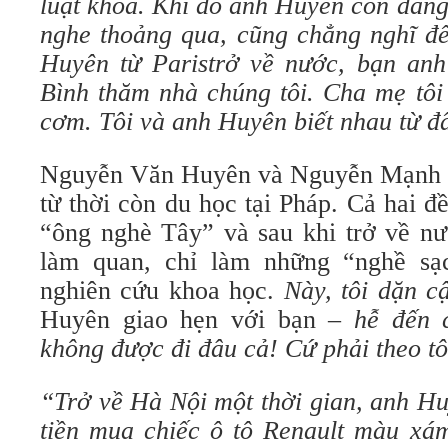
luật khoa. Khi đó anh Huyên còn đang
nghe thoảng qua, cũng chẳng nghĩ đế
Huyên từ Paristrở về nước, bạn an
Bình thăm nhà chúng tôi. Cha mẹ tôi
cơm. Tôi và anh Huyên biết nhau từ đ
Nguyễn Văn Huyên và Nguyễn Mạnh T
từ thời còn du học tại Pháp. Cả hai đề
“ông nghè Tây” và sau khi trở về nư
làm quan, chỉ làm những “nghề sạ
nghiên cứu khoa học.
Này, tôi dặn c
Huyên giao hẹn với bạn –
hễ đến 
không được đi đâu cả! Cứ phải theo tô
“Trở về Hà Nội một thời gian, anh H
tiền mua chiếc ô tô Renault màu xám