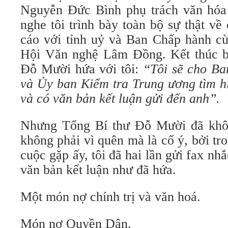
Nguyễn Đức Bình phụ trách văn hóa
nghe tôi trình bày toàn bộ sự thật v
cáo với tỉnh uỷ và Ban Chấp hành cù
Hội Văn nghệ Lâm Đồng. Kết thúc b
Đỗ Mười hứa với tôi:
“Tôi sẽ cho Ba
và Ủy ban Kiểm tra Trung ương tìm hi
và có văn bản kết luận gửi đến anh”.
Nhưng Tổng Bí thư Đỗ Mười đã khôn
không phải vì quên mà là cố ý, bởi tr
cuộc gặp ấy, tôi đã hai lần gửi fax n
văn bản kết luận như đã hứa.
Một món nợ chính trị và văn hoá.
Món nợ Quyền Dân.