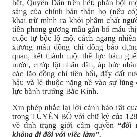
hết, Quyền Dân trên hết; phản bội mộ
sáng của chính bản thân họ (nếu có
khai trừ mình ra khỏi phẩm chất ngư
tiền phong gương mẫu gắn bó máu thị
cuộc tự bộc lộ một cách ngang nhiên
xương máu đồng chí đồng bào dựng
quan, kết thành một thế lực bám ghế
nước, cướp lột nhân dân, áp bức nhâ
các lão đồng chí tiền bối, đẩy đất n
hậu và lệ thuộc nặng nề vào sự lũng
lực bành trướng Bắc Kinh.
Xin phép nhắc lại lời cảnh báo rất q
trong TUYÊN BỐ với chữ ký của 128 
về tình trạng giới cầm quyền
“đổi 
không đi đôi với việc làm”
.