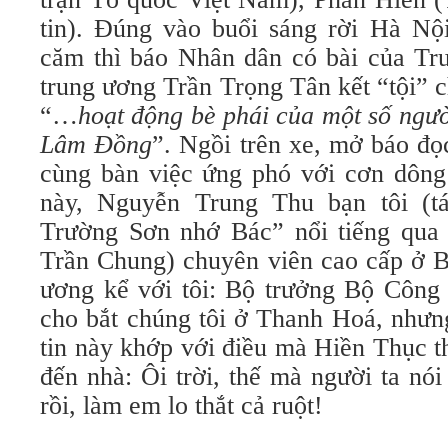
tin). Đúng vào buổi sáng rời Hà N
căm thì báo Nhân dân có bài của T
trung ương Trần Trọng Tân kết “tội” 
“…
hoạt động bè phái của một số ngư
Lâm Đồng
”. Ngồi trên xe, mở báo đọ
cùng bàn việc ứng phó với cơn dông 
này, Nguyễn Trung Thu bạn tôi (t
Trường Sơn nhớ Bác” nổi tiếng qua g
Trần Chung) chuyên viên cao cấp ở 
ương kể với tôi: Bộ trưởng Bộ Công
cho bắt chúng tôi ở Thanh Hoá, nhưng
tin này khớp với điều mà Hiền Thục th
đến nhà: Ôi trời, thế mà người ta nó
rồi, làm em lo thắt cả ruột!