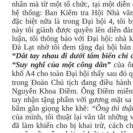
nhân mà từ một tổ chức, tại một diễn
hệ thống: Ban Kiểm tra Hội Nhà vă
đặc biệt nữa là trong Đại hội 4, tôi b
này tôi giành được quyền lên diễn đà
luận, tôi thông báo với Đại hội: nhà
Đà Lạt nhờ tôi đem tặng đại hội bản i
“Dắt tay nhau đi dưới tấm biển chỉ 
“Suy nghĩ của một công dân”
của ô
khổ A4 cho toàn Đại hội thấy sau
đó q
trong Đoàn Chủ tịch đang điều hành 
Nguyễn Khoa Điềm. Ông Điềm miễn
tay nhận tặng phẩm với gương mặt sa
bẩm gằn giọng khe khẽ:
“Ông thì th
của mình, tôi thuật lại vắn tắt những
đã làm khiến cho bị khai trừ, cách c