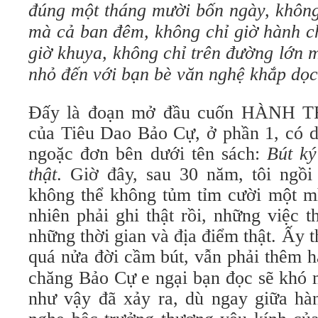
đúng một tháng mười bốn ngày, không
mà cả ban đêm, không chỉ giờ hành c
giờ khuya, không chỉ trên đường lớn 
nhỏ đến với bạn bè văn nghệ khắp dọ
Đấy là đoạn mở đầu cuốn HÀNH
của Tiêu Dao Bảo Cự, ở phần 1, có d
ngoặc đơn bên dưới tên sách:
Bút ký
thật
. Giờ đây, sau 30 năm, tôi ngồi
không thể không tủm tỉm cười một mì
nhiên phải ghi thật rồi, những việc t
những thời gian và địa điểm thật. Ấy t
quá nửa đời cầm bút, vẫn phải thêm 
chăng Bảo Cự e ngại bạn đọc sẽ khó m
như vậy đã xảy ra, dù ngay giữa hàn