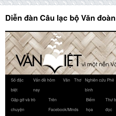
Skip
to
Diễn đàn Câu lạc bộ Văn đoàn
content
Số đặc
Vấn đề hôm
Văn
Thơ
Nghiên cứu Phê
biệt
nay
bình
Gặp gỡ và trò
Trên
Biếm
Thư 
chuyện
Facebook/Minds
họa
đọc