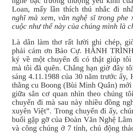
nghe bậc trưởng thượng yêu kính của
Loan, mấy lần thích thú nhắc đi nh
nghĩ mà xem, văn nghệ sĩ trong phe 
cuộc như thế này của chúng mình là c
Là dân làm thơ rất lười ghi chép, gi
phải cám ơn Bảo Cự. HÀNH TRÌN
ký về một chuyến đi có thật giúp tôi 
mà tôi đã quên. Chẳng hạn giờ đây tôi
sáng 4.11.1988 của 30 năm trước ấy, 
thằng cu Boong (Bùi Minh Quân) mới 
giữa sân cơ quan nhìn theo chúng tô
chuyến đi mà sau này nhiều đồng ngh
xuyên Việt”. Trong chuyến đi ấy, chú
buổi gặp gỡ của Đoàn Văn Nghệ Lâm 
và công chúng ở 7 tỉnh, chủ động thả