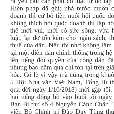
ra yêu cầu cần phải có luật tự do lậ
Hiến pháp đã ghi; nhà nước muốn 
doanh thì cứ bỏ tiền nuôi hội quốc d
không thích hội quốc doanh thì lập hộ
thế mới vui, mới có sức sống, vừa 
luật, lại đỡ tốn kém cho ngân sách, th
thuế của dân. Nếu tôi nhớ không lầm t
tại một diễn đàn chính thống trong h
lên tiếng đòi quyền của công dân đã
nhưng bao năm qua chỉ tồn tại trên gi
hóa. Có lẽ vì vậy mà cũng trong khuô
5 Hội Nhà văn Việt Nam, Tổng Bí t
qua đời ngày 1/10/2018) mời gặp tôi.
hai tiếng đồng hồ vào buổi tối ngày 
Ban Bí thư số 4 Nguyễn Cảnh Chân. T
viên Bộ Chính trị Đào Duy Tùng thư