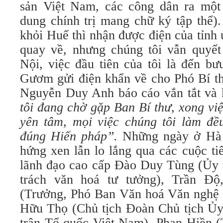
sản Việt Nam, các công dân ra một
dung chính trị mang chữ ký tập thể).
khỏi Huế thì nhận được điện của tỉn
quay về, nhưng chúng tôi vẫn quyết 
Nội, việc đầu tiên của tôi là đến b
Gươm gửi điện khẩn về cho Phó Bí th
Nguyễn Duy Anh báo cáo vắn tắt và 
tôi đang chờ gặp Ban Bí thư, xong vi
yên tâm, mọi việc chúng tôi làm đề
đúng Hiến pháp”.
Những ngày ở Hà N
hứng xen lẫn lo lắng qua các cuộc ti
lãnh đạo cao cấp Đào Duy Tùng (Ủy v
trách văn hoá tư tưởng), Trần Đ
(Trưởng, Phó Ban Văn hoá Văn nghệ
Hữu Thọ (Chủ tịch Đoàn Chủ tịch Ủ
trận Tổ quốc Việt Nam), Phan Hiền 