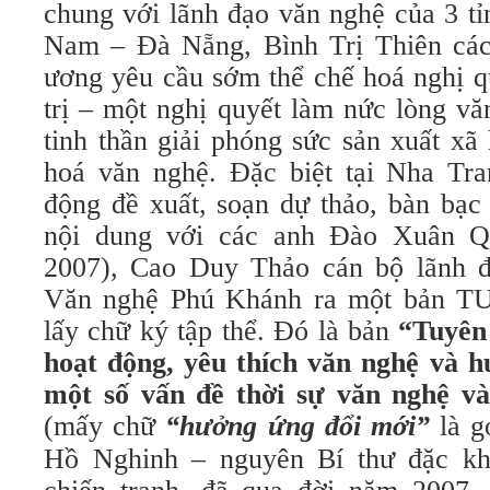
chung với lãnh đạo văn nghệ của 3 t
Nam – Đà Nẵng, Bình Trị Thiên các
ương yêu cầu sớm thể chế hoá nghị q
trị – một nghị quyết làm nức lòng vă
tinh thần giải phóng sức sản xuất xã
hoá văn nghệ. Đặc biệt tại Nha Tra
động đề xuất, soạn dự thảo, bàn bạc
nội dung với các anh Đào Xuân Q
2007), Cao Duy Thảo cán bộ lãnh đ
Văn nghệ Phú Khánh ra một bản T
lấy chữ ký tập thể. Đó là bản
“Tuyên
hoạt động, yêu thích văn nghệ và 
một số vấn đề thời sự văn nghệ và
(mấy chữ
“hưởng ứng đổi mới”
là g
Hồ Nghinh – nguyên Bí thư đặc k