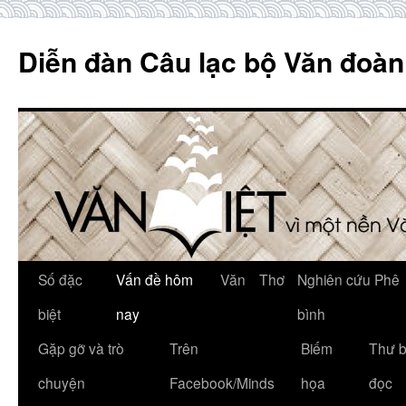
Skip
to
Diễn đàn Câu lạc bộ Văn đoàn
content
Số đặc
Vấn đề hôm
Văn
Thơ
Nghiên cứu Phê
biệt
nay
bình
Gặp gỡ và trò
Trên
Biếm
Thư 
chuyện
Facebook/Minds
họa
đọc