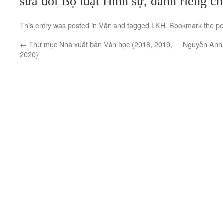
sửa đổi Bộ luật Hình sự, dành riêng ch
This entry was posted in
Văn
and tagged
LKH
. Bookmark the
pe
←
Thư mục Nhà xuất bản Văn học (2018, 2019,
Nguyễn Anh 
2020)