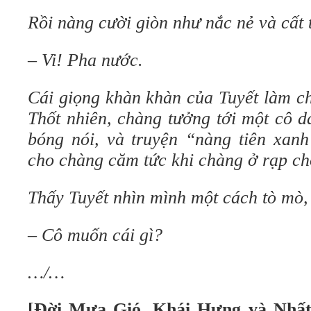
Rồi nàng cười giòn như nắc nẻ và cất 
– Vi! Pha nước.
Cái giọng khàn khàn của Tuyết làm c
Thốt nhiên, chàng tưởng tới một cô 
bóng nói, và truyện “nàng tiên xanh
cho chàng căm tức khi chàng ở rạp ch
Thấy Tuyết nhìn mình một cách tò mò
– Cô muốn cái gì?
…/…
[Đời Mưa Gió, Khái Hưng và Nhất