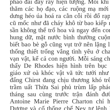
pháo đài đầy rẫy hiện tượng. Mỗi kh
thăm các họ đạo, các ruộng mạ mớ
dưng héo úa hoá ra cằn cỗi rồi đổ rạ
cũ mốc như đã cháy khô từ bao kiếp 
sần không thể trổ hoa và ngay đến co
hung dữ, mặt nước bình thường cuộn
biết bao bè gỗ cũng vụt trở nên lặng 
thống thiết trống vắng tình yêu ở ch
vạn vật, kể cả con người. Mỗi sáng ch
thấy De Rhodes hiện hình trên bục 
giáo xứ oà khóc vật vã tức tưởi như
đấng Chirst đang chịu thương khó tr
trầm uất Thừa Sai phủ trùm lấp ph
tháng sau cùng trước trận đánh đườ
Antoine Marie Pierre Charton chỉ 
Dương và cố thống chế Ney tư lệnh