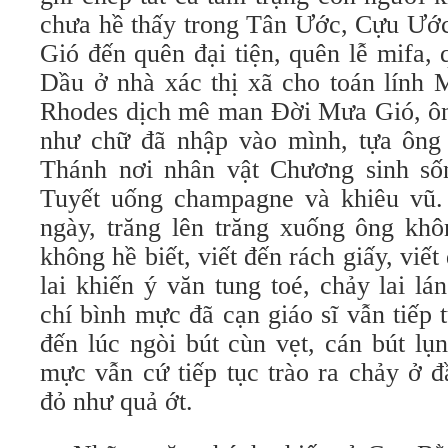
chưa hề thấy trong Tân Ước, Cựu Ướ
Gió đến quên đại tiện, quên lễ mifa,
Dầu ở nhà xác thị xã cho toán lính 
Rhodes dịch mê man Ðời Mưa Gió, ông
như chữ đã nhập vào mình, tựa ông
Thánh nơi nhân vật Chương sinh sốn
Tuyết uống champagne và khiêu vũ.
ngày, trăng lên trăng xuống ông kh
không hề biết, viết đến rách giấy, viế
lai khiến ý văn tung toé, chảy lai l
chí bình mực đã cạn giáo sĩ vẫn tiếp t
đến lúc ngòi bút cùn vẹt, cán bút lụ
mực vẫn cứ tiếp tục trào ra chảy ở 
đỏ như quả ớt.