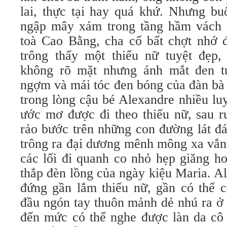
lai, thực tại hay quá khứ. Nhưng bu
ngập mây xám trong tầng hầm vách 
toà Cao Bằng, cha cố bất chợt nhớ đ
trông thấy một thiếu nữ tuyệt đẹp,
không rõ mặt nhưng ánh mắt đen tu
ngợm và mái tóc đen bóng của đàn bà
trong lòng cậu bé Alexandre nhiều lu
ước mơ được đi theo thiếu nữ, sau r
rảo bước trên những con đường lát đ
trông ra đại dương mênh mông xa vắn
các lối đi quanh co nhỏ hẹp giăng ho
thắp đèn lồng của ngày kiệu Maria. A
đứng gần lắm thiếu nữ, gần có thể
đầu ngón tay thuôn mảnh dẻ nhú ra ở
đến mức có thể nghe được làn da cô 