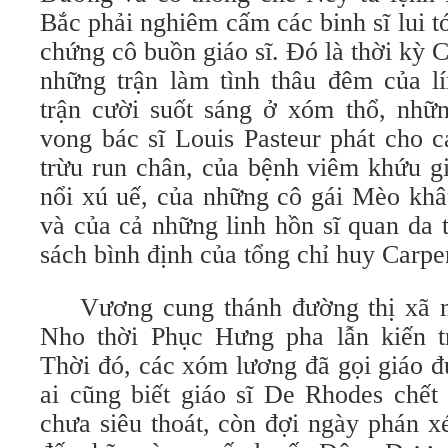
Bắc phải nghiêm cấm các binh sĩ lui tớ
chứng cô buồn giáo sĩ. Ðó là thời kỳ 
những trận làm tình thâu đêm của 
trận cười suốt sáng ở xóm thổ, nhữn
vong bác sĩ Louis Pasteur phát cho 
trừu run chân, của bệnh viêm khứu g
nổi xú uế, của những cô gái Mèo khâ
và của cả những linh hồn sĩ quan da t
sách bình định của tổng chỉ huy Carpen
Vương cung thánh đường thị xã m
Nho thời Phục Hưng pha lẫn kiến t
Thời đó, các xóm lương đã gọi giáo 
ai cũng biết giáo sĩ De Rhodes chết
chưa siêu thoát, còn đợi ngày phán x