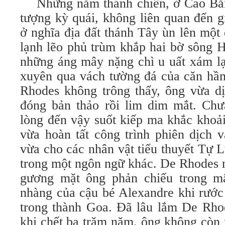
Những năm thánh chiến, ở Cao Bằng
tượng kỳ quái, không liên quan đến g
ở nghĩa địa đất thánh Tây ùn lên mộ
lạnh lẽo phủ trùm khắp hai bờ sông 
những áng mây nặng chì u uất xám lạ
xuyên qua vách tường đá của căn hầ
Rhodes không trông thấy, ông vừa dị
đóng bản thảo rồi lim dim mắt. Chưa
lòng đến vậy suốt kiếp ma khắc khoải
vừa hoàn tất công trình phiên dịch v
vừa cho các nhân vật tiểu thuyết Tự 
trong một ngôn ngữ khác. De Rhodes 
gương mặt ông phản chiếu trong m
nhàng của cậu bé Alexandre khi rước 
trong thành Goa. Ðã lâu lắm De Rho
khi chết ba trăm năm, ông không còn