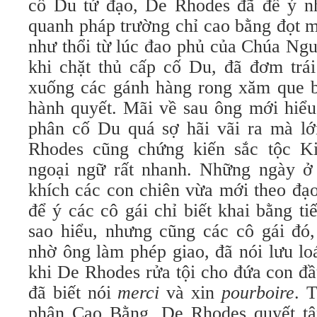
cố Du tử đạo, De Rhodes đã để ý n
quanh pháp trường chỉ cao bằng đọt m
như thổi từ lúc đao phủ của Chúa Ng
khi chặt thủ cấp cố Du, đã đơm trái
xuống các gánh hàng rong xăm que 
hành quyết. Mãi về sau ông mới hiể
phân cố Du quá sợ hãi vãi ra mà l
Rhodes cũng chứng kiến sắc tộc K
ngoại ngữ rất nhanh. Những ngày ở
khích các con chiên vừa mới theo đạ
để ý các cô gái chỉ biết khai bằng 
sao hiểu, nhưng cũng các cô gái đó,
nhờ ông làm phép giao, đã nói lưu lo
khi De Rhodes rửa tội cho đứa con đầ
đã biết nói
merci
và xin
pourboire
. 
phận Cao Bằng, De Rhodes quyết tâ