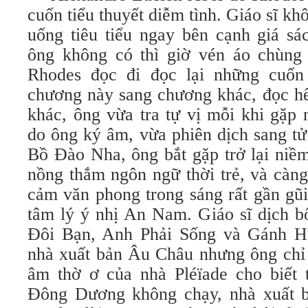
cuốn tiểu thuyết diễm tình. Giáo sĩ kh
uống tiêu tiểu ngay bên cạnh giá s
ông không có thì giờ vén áo chùng 
Rhodes đọc đi đọc lại những cuốn 
chương này sang chương khác, đọc hế
khác, ông vừa tra tự vị mỗi khi gặp
do ông ký âm, vừa phiên dịch sang tử
Bồ Ðào Nha, ông bắt gặp trở lại niề
nồng thắm ngôn ngữ thời trẻ, và càn
cảm văn phong trong sáng rất gần gũ
tâm lý ý nhị An Nam. Giáo sĩ dịch 
Ðôi Bạn, Anh Phải Sống và Gánh H
nhà xuất bản Âu Châu nhưng ông chỉ
âm thờ ơ của nhà Pléïade cho biết t
Ðông Dương không chạy, nhà xuất bả