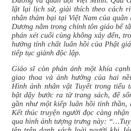
Dương và quân đội Việt Minh. Qua G
lật lại lịch sử, giải thích theo cách
nhân thảm bại tại Việt Nam của quân
Dương nằm trong chính tôn giáo bế tắ
phán xét cuối cùng không xảy đến, tr
hưởng tính chất luân hồi của Phật giá
tiếp tục giành độc lập.
Giáo sĩ còn phản ánh một khía cạnh
giao thoa và ảnh hưởng của hai nề
Hình ảnh nhân vật Tuyết trong tiểu 
bật dậy bước ra từ trang sách, để số
gần như một kiếp luân hồi tinh thần, 
Kết thúc truyện người đọc càng nhận 
qua hình ảnh tượng trưng này: “…Tuy
tên trên danh sách loài người khi Jé