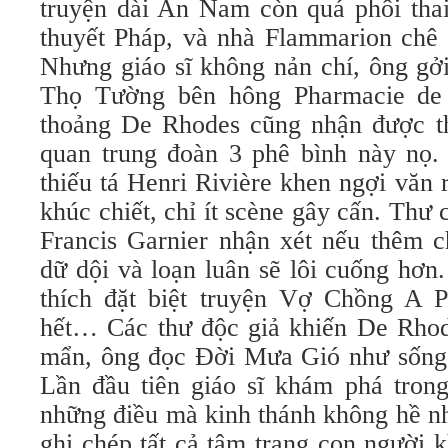
truyện dài An Nam còn quá phôi thai 
thuyết Pháp, và nhà Flammarion chê 
Nhưng giáo sĩ không nản chí, ông gở
Thọ Tường bên hông Pharmacie de 
thoảng De Rhodes cũng nhận được th
quan trung đoàn 3 phê bình này nọ.
thiếu tá Henri Rivière khen ngợi văn 
khúc chiết, chỉ ít scène gây cấn. Thư 
Francis Garnier nhận xét nếu thêm c
dữ dội và loạn luân sẽ lôi cuống hơn
thích đặt biệt truyện Vợ Chồng A 
hết… Các thư độc giả khiến De Rho
mẩn, ông đọc Ðời Mưa Gió như sống m
Lần đầu tiên giáo sĩ khám phá trong
những điều mà kinh thánh không hề n
ghi chép tất cả tâm trạng con người