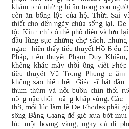
khám phá những bí ẩn trong con ngư
còn ăn bổng lộc của hội Thừa Sai và
thiết cho đến ngày chúa sống lại. De
tộc Kinh chỉ có thể phô diễn và lưu lạ
đầu lùng sục những chợ sách, nhưng
ngạc nhiên thấy tiểu thuyết Hồ Biểu Ch
Pháp, tiểu thuyết Phạm Duy Khiêm
không khác mấy thời ông viết Phé
tiểu thuyết Vũ Trọng Phụng châm
không sao hiểu hết. Giáo sĩ bắt đầu 
thum thủm và nỗi buồn chín thối ru
nồng nặc thối hoăng khắp vùng. Các h
thờ, mỗi lúc làm lễ De Rhodes phải g
sông Bằng Giang để gió xua bớt mùi 
lúc một hoang vắng, ngay cả dì ph