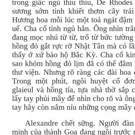
trong giấc ngủ thiu thiu, De Rhodes
sương sớm tinh khiết thơm cây trá
Hương hoa mỗi lúc một toả ngát đậm 
uế. Cha cố tỉnh ngủ hẳn. Ông nhìn trâ
đang mọc nhú từ từ, trổ từ bức tường
hồng đỏ gắt rực rỡ Nhật Tân mà có l
thấy ở xứ bảo hộ Bắc Kỳ. Cha cố kin
sao khóm hồng đỏ lịm đã có thể đâm 
thư viện. Nhưng rõ ràng các đài hoa 
Trong một phút, ngôi huyệt cổ đơ
glaieul và hồng tía, tựa nhà thờ sắp
lấy tay phủi mây để nhìn cho rõ và ông
tay hãy còn nắm níu những cọng mây 
Alexandre chết sững. Người đàn 
minh của thành Goa đang ngồi trước 