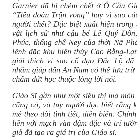
Garnier đã bị chém chết ở Ô Cầu Giấ
“Tiểu đoàn Trận vong” hay vì sao cá
người chết? Đặc biệt xuất hiện trong
vật lịch sử như cậu bé Lê Quý Đôn
Phúc, thống chế Ney của thời Nã Phá
lệnh đặc khu biên thùy Cao Bằng-L
giải thích vì sao cố đạo Đắc Lộ đ
nhằm giúp dân An Nam có thể lưu trữ
chấm dứt học thuộc lòng lời nói.
Giáo Sĩ gần như một siêu thị mà món
cũng có, và tuy người đọc biết rằng 
mê theo dõi tình tiết, diễn biến. Chín
liền với mạch văn đậm đặc và trí tưở
giả đã tạo ra giá trị của Giáo sĩ.