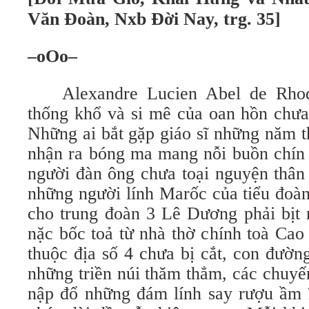
Văn Đoàn, Nxb Đời Nay, trg. 35]
–oOo–
Alexandre Lucien Abel de Rhod
thống khổ và si mê của oan hồn chưa 
Những ai bắt gặp giáo sĩ những năm t
nhận ra bóng ma mang nỗi buồn chín 
người đàn ông chưa toại nguyện thân 
những người lính Marốc của tiểu đoà
cho trung đoàn 3 Lê Dương phải bịt 
nặc bốc toả từ nhà thờ chính toà Ca
thuộc địa số 4 chưa bị cắt, con đườn
những triền núi thăm thẳm, các chuyế
nập đổ những đám lính say rượu ầm 