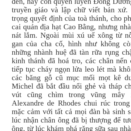
đến, hãy còn quyến luyến Ðông Dương
truyền giáo và lập chữ viết bản xứ.
trọng quyết định của toà thánh, cho ph
cai quản địa hạt Cao Bằng, nhưng nhà
nát lắm. Ngoài mùi xú uế xông từ nỗ
gan của cha cố, hình như không còn
những nhành huệ đã tàn rữa rụng ch
kinh thánh đã hoá tro, các chân nến
tiếp tục cháy ngọn lửa leo lét mà khô
các băng gỗ cũ mục mối mọt kê dư
Michel đã bắt đầu nổi ghẻ và tháp c
vút cũng chìm trong vũng mây 
Alexandre de Rhodes chui rúc trong
mặc cảm với tất cả mọi đàn bà sinh s
lúc nhận chân ông đã bị thượng đế t
ông, từ lúc khám phá rặng sữa sau nh