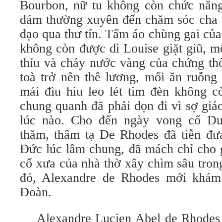
Bourbon, nữ tu không còn chức năn
dám thường xuyên đến chăm sóc cha cố
đạo qua thư tín. Tấm áo chùng gai củ
không còn được dì Louise giặt giũ, m
thỉu và chảy nước vàng của chứng thố
toà trở nên thê lương, mối ăn ruỗng
mái đìu hiu leo lét tim đèn không 
chung quanh đã phải dọn đi vì sợ giá
lúc nào. Cho đến ngày vong cố D
thăm, thâm tạ De Rhodes đã tiễn đư
Ðức lúc lâm chung, đã mách chỉ cho g
cổ xưa của nhà thờ xây chìm sâu tron
đó, Alexandre de Rhodes mới khá
Ðoàn.
Alexandre Lucien Abel de Rhodes