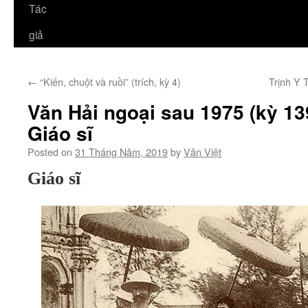
Tác
giả
←
“Kiến, chuột và ruồi” (trích, kỳ 4)
Trịnh Y 
Văn Hải ngoại sau 1975 (kỳ 139)
Giáo sĩ
Posted on
31 Tháng Năm, 2019
by
Văn Việt
Giáo sĩ