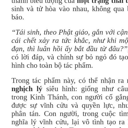
thành biểu tượng của
một trạng thái 
sinh và tử hòa vào nhau, không qua 
báo.
“Tái sinh, theo Phật giáo, gắn với cậ
cái chết xảy ra tức khắc, như khi m
đạn, thì luân hồi ấy bắt đầu từ đâu?”
có lời đáp, và chính sự bỏ ngỏ đó t
hình cho toàn bộ tác phẩm.
Trong tác phẩm này, có thể nhận ra 
nghịch lý
siêu hình: giống như câ
trong Kinh Thánh, con người cố gắng
được sự vĩnh cửu và quyền lực, nhưn
phân tán. Con người, trong cuộc tì
nghĩa lý vĩnh cửu, lại vô tình tạo r