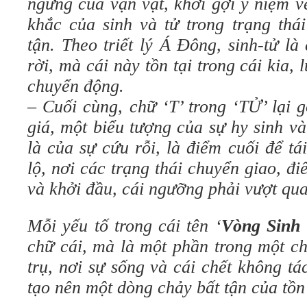
ngừng của vạn vật, khơi gợi ý niệm v
khắc của sinh và tử trong trạng thá
tận. Theo triết lý Á Đông, sinh-tử l
rời, mà cái này tồn tại trong cái kia,
chuyển động.
– Cuối cùng, chữ ‘T’ trong ‘TỬ’ lại 
giá, một biểu tượng của sự hy sinh v
là của sự cứu rỗi, là điểm cuối để tá
lộ, nơi các trạng thái chuyển giao, đi
và khởi đầu, cái ngưỡng phải vượt qua 
Mỗi yếu tố trong cái tên ‘
Vòng Sinh
chữ cái, mà là một phần trong một c
trụ, nơi sự sống và cái chết không t
tạo nên một dòng chảy bất tận của tồn