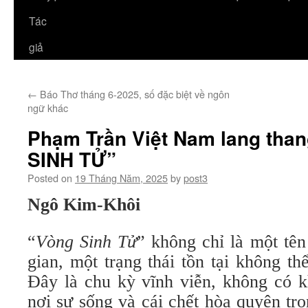
Tác
giả
←
Báo Thơ tháng 6-2025, số đặc biệt về ngôn
ngữ khác
Phạm Trần Việt Nam lang tha
SINH TỬ”
Posted on
19 Tháng Năm, 2025
by
post3
Ngô Kim-Khôi
“
Vòng Sinh Tử
” không chỉ là một tên
gian, một trạng thái tồn tại không th
Đây là chu kỳ vĩnh viễn, không có k
nơi sự sống và cái chết hòa quyện tr