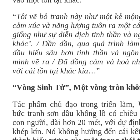
“
Tôi vẽ bộ tranh này như một kẻ mộng
cảm xúc và năng lượng tuôn ra một cá
giống như sự diễn dịch tinh thần và n
khác’.
/
Dần dần, qua quá trình làm v
đầu hiểu sâu hơn tinh thần và ngô
mình vẽ ra / Đã đồng cảm và hoà nh
với
cái
tồn tại khác kia
…”
“Vòng Sinh Tử”, Một vòng tròn kh
Tác phẩm chủ đạo trong triển lãm,
bức tranh sơn dầu khổng lồ có chiều
con người, dài hơn 20 mét, với dự địn
khép kín. Nó không hướng đến cái kết