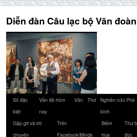
Skip
to
Diễn đàn Câu lạc bộ Văn đoàn
content
Số đặc
Vấn đề hôm
Văn
Thơ
Nghiên cứu Phê
biệt
nay
bình
Gặp gỡ và trò
Trên
Biếm
Thư 
chuyện
Facebook/Minds
họa
đọc