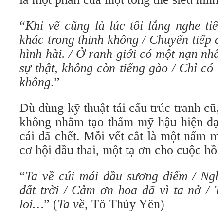
“
Khi vẽ cũng là lúc tôi lắng nghe ti
khác trong thinh không
/
Chuyển tiếp c
hình hài.
/
Ở ranh giới có một nạn nh
sự thật, không còn tiếng gào / Chỉ c
không
.”
Dù dùng kỹ thuật tái cấu trúc tranh cũ
không nhằm tạo thẩm mỹ hậu hiện đại
cái đã chết. Mỗi vết cắt là một nấm 
cơ hội đầu thai, một tạ ơn cho cuộc h
“
Ta về cúi mái đầu sương điểm
/
Ng
đất trời
/
Cảm ơn hoa đã vì ta nở
/
loi
…
” (
Ta về
, Tô Thùy Yên)