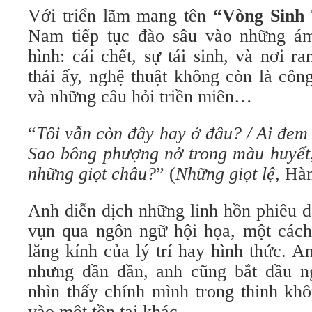
Với triển lãm mang tên
“Vòng Sinh
Nam tiếp tục đào sâu vào những ám
hình: cái chết, sự tái sinh, và nơi ra
thái ấy, nghệ thuật không còn là côn
và những câu hỏi triền miên…
“
Tôi vẫn còn đây hay ở đâu?
/
Ai đem 
Sao bông phượng nở trong màu huyết
những giọt châu?
” (
Những giọt lệ
, Hà
Anh diễn dịch những linh hồn phiêu 
vụn qua ngôn ngữ hội họa, một cách 
lăng kính của lý trí hay hình thức. An
nhưng dần dần, anh cũng bắt đầu n
nhìn thấy chính mình trong thinh kh
vào một tồn tại khác.